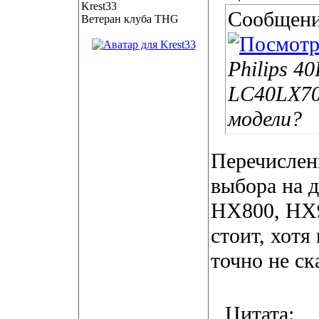
Сообщени
Ветеран клуба THG
Philips 4
LC40LX70
модели?
Перечислен
выбора на 
HX800, HX
стоит, хотя
точно не с
Цитата: