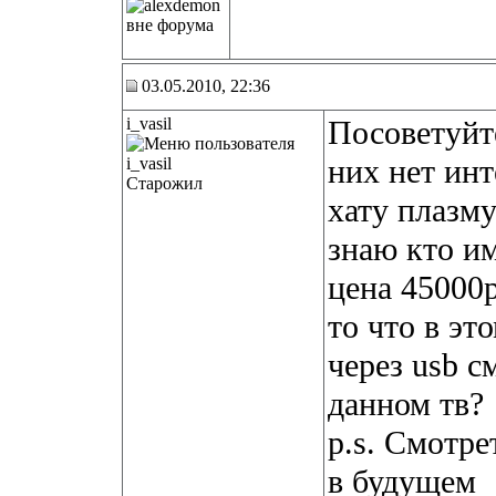
03.05.2010, 22:36
i_vasil
Посоветуйт
них нет инт
Старожил
хату плаз
знаю кто и
цена 45000
то что в эт
через usb с
данном тв?
p.s. Смотре
в будущем