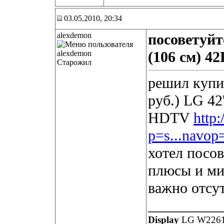
03.05.2010, 20:34
alexdemon
посоветуйт
(106 см) 4
Старожил
решил купи
руб.) LG 4
HDTV
http
p=s...navo
хотел посов
плюсы и ми
важно отсу
__________
Display
LG W2261