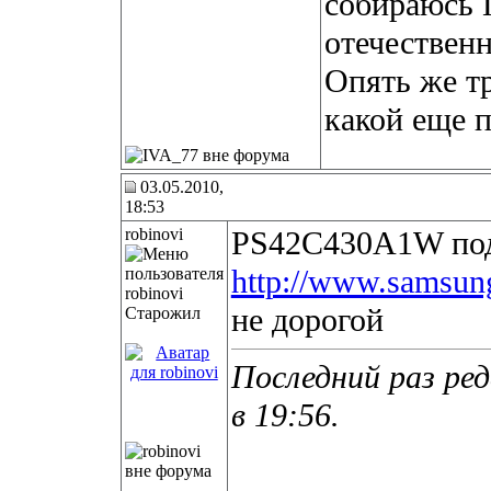
собираюсь 
отечественн
Опять же тр
какой еще п
03.05.2010,
18:53
robinovi
PS42C430A1W по
http://www.samsung
не дорогой
Старожил
Последний раз ред
в
19:56
.