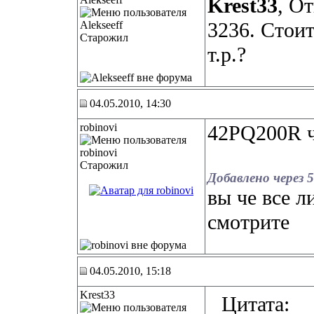
Krest33
, О
3236. Стоит
Старожил
т.р.?
04.05.2010, 14:30
robinovi
42PQ200R ч
Старожил
Добавлено через 
вы че все л
смотрите
04.05.2010, 15:18
Krest33
Цитата: