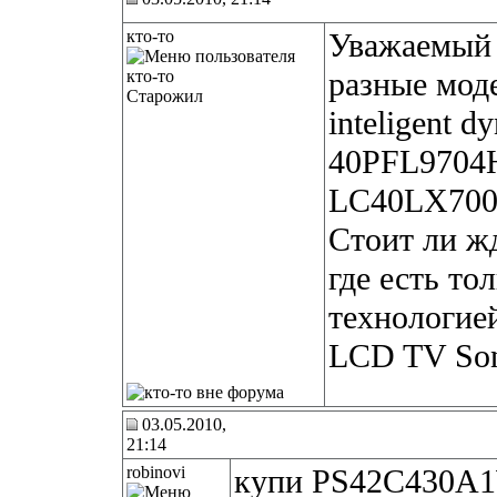
кто-то
Уважаемы
разные моде
Старожил
inteligent 
40PFL9704H
LC40LX700.
Стоит ли жд
где есть то
технологие
LCD TV So
03.05.2010,
21:14
robinovi
купи PS42C430A