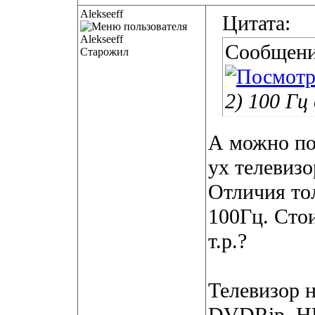
Alekseeff
Цитата:
Сообщени
Старожил
2) 100 Гц
А можно по
ух телевиз
Отличия тол
100Гц. Стои
т.р.?
Телевизор 