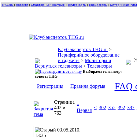
THG.RU
|
Новости
|
Смартфоны и ноутбуки
|
Видеокарты
|
Процессоры
|
Материнские пла
Клуб экспертов THG.ru
>
Периферийное оборудование
и гаджеты
>
Мониторы и
телевизоры
>
Телевизоры
Выбираем телевизор:
советы THG
FAQ 
Регистрация
Правила форума
Страница
«
402 из
<
302
352
392
397
Первая
763
03.05.2010,
13:35