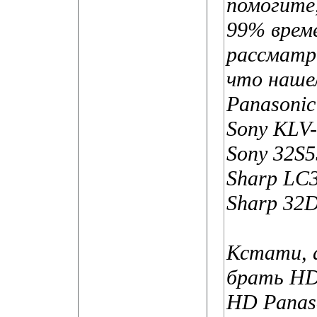
помогите,
99% врем
рассматр
что нашел
Panasoni
Sony KLV
Sony 32S
Sharp L
Sharp 32
Кстати, а
брать HD
HD Panas