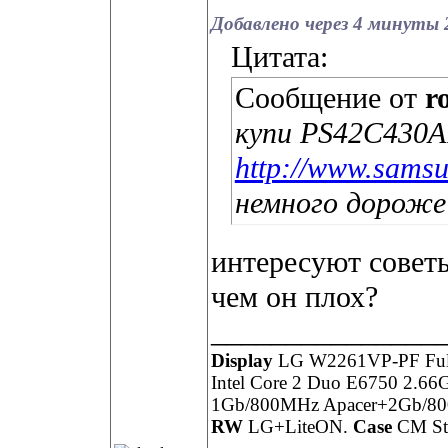
Добавлено через 4 минуты 
Цитата:
Сообщение от
r
купи PS42C430
http://www.samsu
немного дороже
интересуют совет
чем он плох?
_______________
Display
LG W2261VP-PF Ful
Intel Core 2 Duo E6750 2.6
1Gb/800MHz Apacer+2Gb/80
RW
LG+LiteON.
Case
CM St