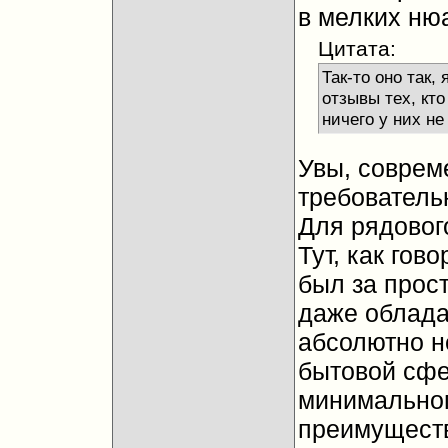
в мелких ню
Цитата:
Так-то оно так,
отзывы тех, кто
ничего у них не
Увы, соврем
требовательн
Для рядового
Тут, как гов
был за прос
даже облада
абсолютно н
бытовой сфе
минимальног
преимуществ