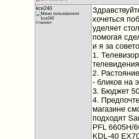
kce240
Здравствуйт
хочеться по
Старожил
уделяет сто
помогая сде
и я за сове
1. Телевизо
телевидения
2. Растояни
- бликов на 
3. Бюджет 50
4. Предпочте
магазине см
подходят Sa
PFL 6605H/6
KDL-40 EX70