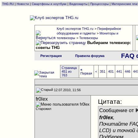
THG.RU
|
Новости
|
Смартфоны и ноутбуки
|
Видеокарты
|
Процессоры
|
Материнские пла
Клуб экспертов THG.ru
>
Периферийное
оборудование и гаджеты
>
Мониторы и
телевизоры
>
Телевизоры
Выбираем телевизор:
советы THG
FAQ 
Регистрация
Правила форума
Страница
«
451 из
<
351
401
441
446
44
Первая
763
12.07.2010, 11:56
fr0lex
Цитата:
Старожил
Сообщение от
fr0lex
,
Почитайте FAQ,
LCD) и точной 
Подберем...