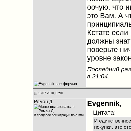
оочую, что 
это Вам. А 
принципиаль
Кстате если
должны знат
поверьте ни
уровне закон
Последний раз
в
21:04
.
13.07.2010, 02:01
Роман Д
Evgennik
,
Цитата:
В процессе регистрации по e-mail
И единственное 
покупки, это ст