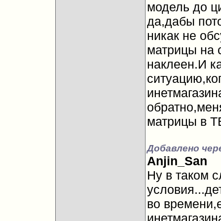
модель до ц
да,дабы пот
никак не об
матрицы на с
наклеен.И к
ситуацию,ког
инетмагазин
обратно,мен
матрицы в ТВ
Добавлено чере
Anjin_San
Ну в таком 
условия...д
во времени,
инетмагазин