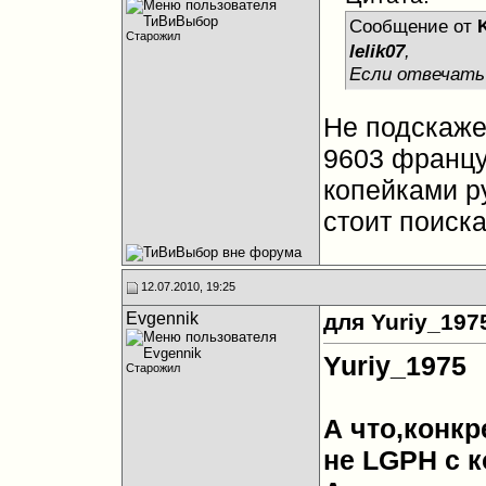
Сообщение от
Старожил
lelik07
,
Если отвечать 
Не подскаже
9603 францу
копейками р
стоит поиска
12.07.2010, 19:25
Evgennik
для Yuriy_197
Yuriy_1975
Старожил
А что,конкр
не LGPH с 