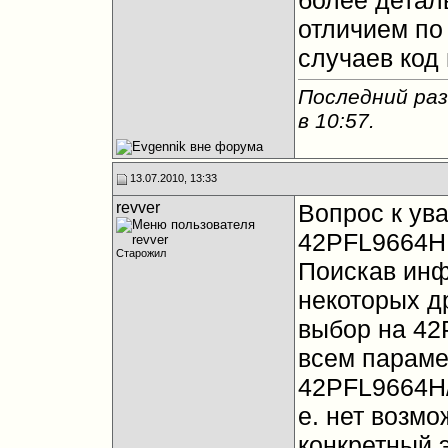
более детал
отличием по
случаев код
Последний раз
в
10:57
.
13.07.2010, 13:33
revver
Вопрос к ув
42PFL9664H
Старожил
Поискав инф
некоторых д
выбор на 42
всем параме
42PFL9664H/6
е. нет возм
конкретный 