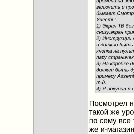
времени на это
включить и про
бывает.Смотре
Учесть:
1) Экран ТВ бе
снизу,экран пр
2) Инструкции 
и должно быть
кнопка на пуль
пару страничек
3) На коробке 
должен быть д
примеру Assembl
т.д.
4) Я покупал в 
Посмотрел на
такой же уро
по сему все
же и-магазин