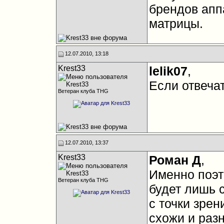
брендов апп
матрицы.
12.07.2010, 13:18
Krest33
lelik07
,
Если отвечат
Ветеран клуба THG
12.07.2010, 13:37
Krest33
Роман Д
,
Именно поэт
Ветеран клуба THG
будет лишь 
с точки зре
схожи и раз