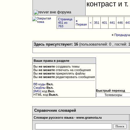
контраст и т.
Страница
«
451 из
<
351
401
441
446
44
Первая
763
«
Предыдущ
Здесь присутствуют: 16
(пользователей: 0 , гостей: 1
Ваши права в разделе
Вы
не можете
создавать темы
Вы
не можете
отвечать на сообщения
Вы
не можете
прикреплять файлы
Вы
не можете
редактировать сообщения
BB коды
Вкл.
Смайлы
Вкл.
Быстрый переход
[IMG]
код
Вкл.
HTML код
Выкл.
Справочник словарей
Словари русского языка - www.gramota.ru