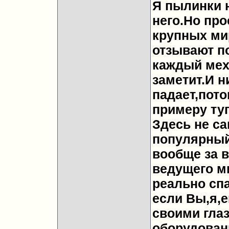
Я пылинки н
него.Но про
крупных ми
отзывают п
каждый мех
заметит.И н
падает,пото
примеру туг
Здесь не с
популярный
вообще за 
ведущего м
реально спа
если Вы,я,е
своими гла
оборудован