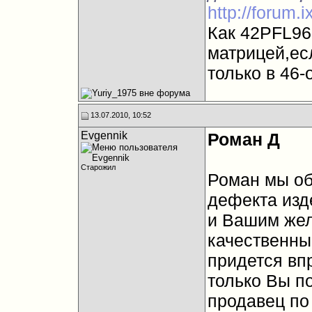
http://forum.
Как 42PFL96
матрицей,ес
только в 46-
13.07.2010, 10:52
Evgennik
Роман Д
Старожил
Роман мы об
дефекта изд
и Вашим жел
качественны
придется впр
только Вы п
продавец по