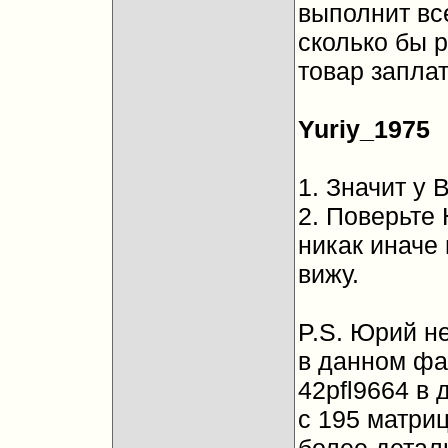
выполнит вс
сколько бы 
товар запла
Yuriy_1975
1. Значит у 
2. Поверьте
никак иначе 
вижу.
P.S. Юрий н
в данном фак
42pfl9664 в
с 195 матри