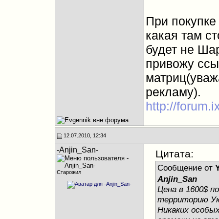
При покупке
какая там ст
будет не Ша
привожу ссы
матриц(уваж
рекламу).
http://forum.
12.07.2010, 12:34
-Anjin_San-
Цитата:
Сообщение от
Старожил
Anjin_San
Цена в 1600$ п
территорию Ук
Никаких особых