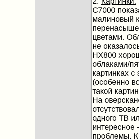
2.
Картинки:
С7000 показ
малиновый к
перенасыщен
цветами. Об
не оказалось
НХ800 хорош
облаками/пя
картинках с 
(особенно в
такой карти
На оверскан
отсутствовал
одного ТВ ил
интересное 
проблемы. Ко