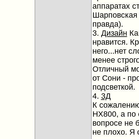
аппаратах ст
Шарповская 
правда).
3.
Дизайн
Как
нравится. Кр
него...нет с
менее строго
Отличный мо
от Сони - пр
подсветкой.
4.
3Д
К сожалению,
НХ800, а по
вопросе не 
не плохо. Я 