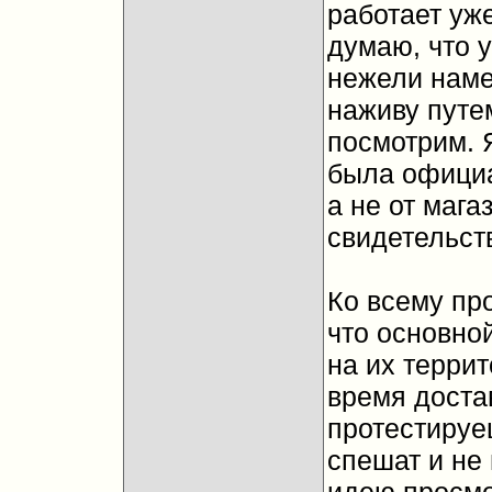
работает уже
думаю, что 
нежели наме
наживу путе
посмотрим. Я
была официа
а не от мага
свидетельст
Ко всему про
что основно
на их террит
время достав
протестируе
спешат и не