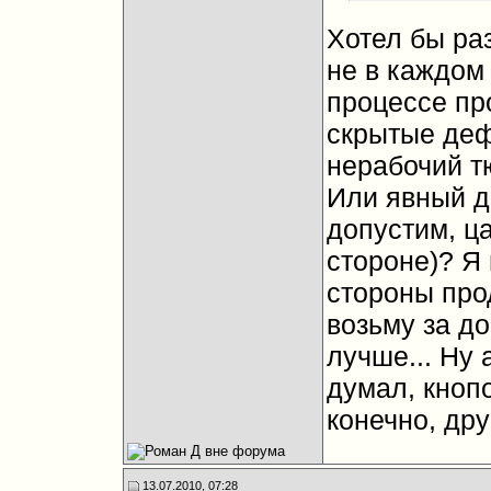
Хотел бы ра
не в каждом
процессе пр
скрытые деф
нерабочий тю
Или явный д
допустим, ц
стороне)? Я 
стороны прод
возьму за до
лучше... Ну 
думал, кнопо
конечно, дру
13.07.2010, 07:28