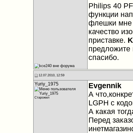
Philips 40 
функции нап
флешки мне 
качество из
приставке.
K
предложите 
спасибо.
12.07.2010, 12:59
Yuriy_1975
Evgennik
А что,конкре
Старожил
LGPH с кодо
А какая тог
Перед заказ
инетмагазин