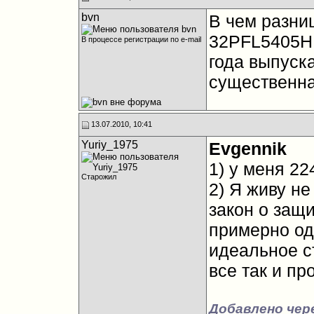
bvn
В чем разниц
32PFL5405H,
В процессе регистрации по e-mail
года выпуска
существенна
13.07.2010, 10:41
Yuriy_1975
Evgennik
1) у меня 22
Старожил
2) Я живу не
закон о защи
примерно од
идеальное с
все так и пр
Добавлено чере