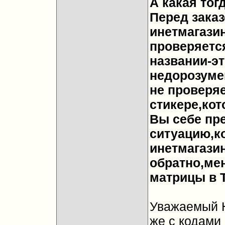
А какая тог
Перед заказ
инетмагази
проверяетс
названии-э
недорозумен
не проверя
стикере,кот
Вы себе пр
ситуацию,ко
инетмагазин
обратно,ме
матрицы в Т
Уважаемый Ю
же с кодами 