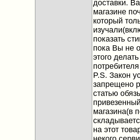
доставки. В
магазине по
который тол
изучали(вкл
показать сти
пока Вы не 
этого делать
потребителя
P.S. Закон у
запрещено р
статью обяз
привезенный
магазина(в 
складываетс
на этот това
некого серви