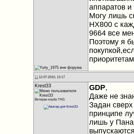
аппаратов и 
Могу лишь с
HX800 с каж
9664 все ме
Поэтому я бы
покупкой,ес
приоритетам
12.07.2010, 13:17
Krest33
GDP
,
Даже не знаю
Ветеран клуба THG
Задан сверх
принципе лу
лишь у Пана
выпускаются