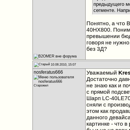
предыдущего мо
сегменте. Напр
Понятно, а что 
40HX800. Понима
превышении бюдж
говоря не нужно
без 3Д?
10.08.2010, 15:07
nosferatus666
Уважаемый
Kre
Достаточно дав
не знаю как и по
Старожил
с прямой подсве
Шарп LC-40LE700
сняли с произво
этом как продав
данного девайс
картинке - что в