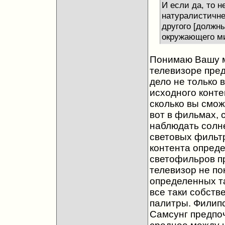
И если да, то н
натуралистичне
другого [должн
окружающего м
Понимаю Вашу м
телевизоре пре
дело не только 
исходного конте
сколько вы смож
вот в фильмах, 
наблюдать солне
световых фильтр
контента опред
светофильров п
телевизор не по
определенных та
все таки собств
палитры. Филипс
Самсунг предпоч