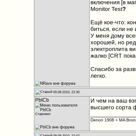
включения [в ма
Monitor Test
?
Ещё кое-что: кон
биться, если не
У меня дому все
хорошей, но ред
электроплита ви
жалко [CRT пока
Спасибо за разв
легко.
09.08.2010, 22:30
PbICb
И чем на ваш вз
высшего сорта 
_____________
Старожил
Denon 1908 + MA Bro
09.08.2010, 22:42