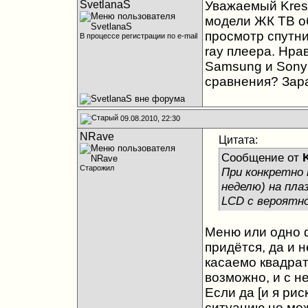
SvetlanaS
Уважаемый Krest
модели ЖК ТВ об
просмотр спутни
В процессе регистрации по e-mail
ray плеера. Нра
Samsung и Sony
сравнения? Зар
09.08.2010, 22:30
NRave
Цитата:
Сообщение от
Старожил
При конкретно 
неделю) на пла
LCD c вероятн
Меню или одно ф
придётся, да и 
касаемо квадрат
возможно, и с не
Если да [и я рис
ситуацию не мож