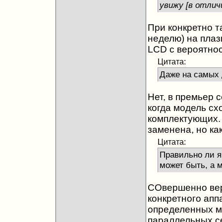
увижу [в отлич
При конкретно т
неделю) на плаз
LCD c вероятно
Цитата:
Даже на самых 
Нет, в премьер 
когда модель сх
комплектующих.
заменена, но ка
Цитата:
Правильно ли я 
может быть, а 
СОвершенно верн
конкретного апп
определенных мо
параллельных с