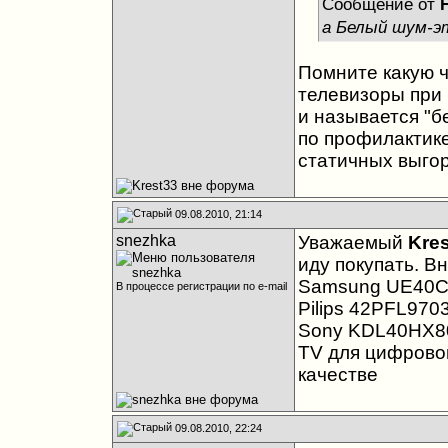
Сообщение от
а Белый шум-э
Помните какую 
телевизоры при
и называется "б
по профилактике
статичных выго
09.08.2010, 21:14
snezhka
Уважаемый
Kre
иду покупать. В
Samsung UE40
В процессе регистрации по e-mail
Pilips 42PFL970
Sony KDL40HX8
TV для цифрово
качестве
09.08.2010, 22:24