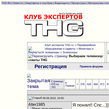
THG.RU
|
Новости
|
Смартфоны и ноутбуки
|
Видеокарты
|
Процессоры
|
Материнские пла
Клуб экспертов THG.ru
>
Периферийное
оборудование и гаджеты
>
Мониторы и
телевизоры
>
Телевизоры
Выбираем телевизор:
советы THG
Регистрация
Правила форума
Страница
«
476 из
<
376
426
466
471
4
Первая
763
09.08.2010, 19:50
Alter1985
Я понял!! Спс...)