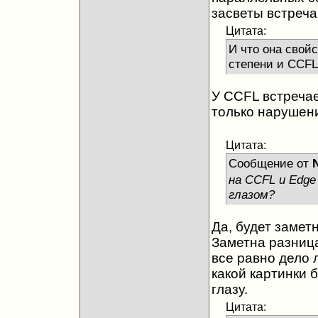
засветы встреча
Цитата:
И что она свой
степени и CCFL
У ССFL встречае
только нарушени
Цитата:
Сообщение от
на CCFL и Edg
глазом?
Да, будет заметн
Заметна разница
все равно дело 
какой картинки 
глазу.
Цитата: