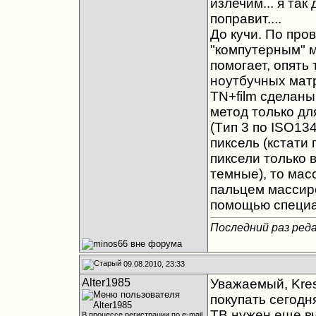
излечим... я так
поправит....
До кучи. По про
"компутерным" 
помогает, опять
ноутбучных матр
TN+film сделаны
метод только для
(Tип 3 по ISO13
пиксель (кстати
пиксели только 
темные), то мас
пальцем массиро
помощью специа
Последний раз реда
09.08.2010, 23:33
Alter1985
Уважаемый, Kres
покупать сегодня
ТВ нужен еще вч
В процессе регистрации по e-mail