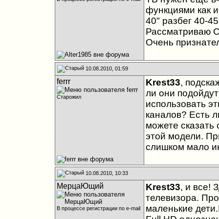
функциями как и
40" разбег 40-45 
Рассматриваю Са
Очень признателе
10.08.2010, 01:59
ferrr
Krest33
, подска
ли они подойду
Старожил
использовать э
каналов? Есть л
можете сказать 
этой модели. Пр
слишком мало и
10.08.2010, 10:33
МерцаЮщий
Krest33
, и все!
телевизора. Про
маленькие дети.
В процессе регистрации по e-mail