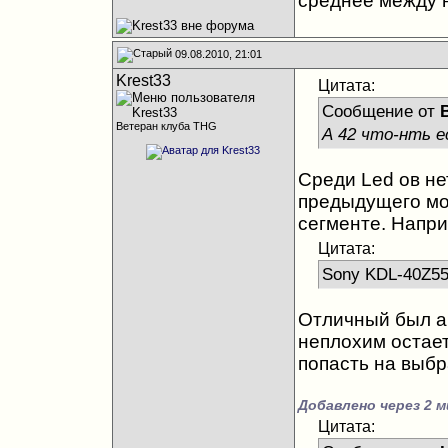
среднее между 
09.08.2010, 21:01
Krest33
Цитата:
Сообщение от
Ветеран клуба THG
А 42 что-нть 
Среди Led ов не
предыдущего мод
сегменте. Напр
Цитата:
Sony KDL-40Z5
Отличный был ап
неплохим остает
попасть на выбр
Добавлено через 2 м
Цитата: