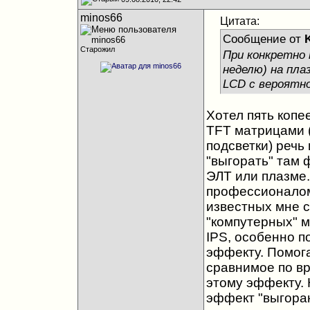
minos66
Цитата:
Сообщение от
Старожил
При конкретно 
неделю) на пла
LCD c вероятн
Хотел пять копее
TFT матрицами (
подсветки) речь
"выгорать" там 
ЭЛT или плазме.
профессионалом 
известных мне 
"компутерных" м
IPS, особенно 
эффекту. Помог
сравнимое по в
этому эффекту. Н
эффект "выгоран