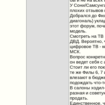
бы и не на всех
У Сони/Самсунга
плохих отзывов
Добрался до Фили
диагональ) укла
этот форум, почи
модель.
Смотреть на ТВ 
ДВД. Вероятно, 
цифровое ТВ - к
МСК.
Вопрос конкретн
он ведет себя 
Стоит ли его по
те же Филы 6, 7 
влезают в бюдже
подождать что-т
В салоны ходил-
разная и совету
продать.
Единственное, ч