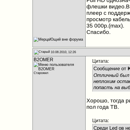
Full HD однозна
флешки видео.В 
плеер с поддерж
просмотр кабел
35 000р.(max).
Спасибо.
10.08.2010, 12:26
B2OMER
Цитата:
Сообщение от
Старожил
Отличный был а
неплохим оста
попасть на выб
Хорошо, тогда ри
пол года ТВ.
Цитата:
Среди Led ов не