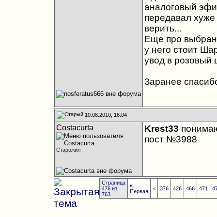
аналоговый эфир 
передавал хуже в
верить...
Еще про выбран
у него стоит Ша
увод в розовый ц
Заранее спасиб
10.08.2010, 16:04
Costacurta
Krest33
понимаю 
пост №3988
Старожил
Страница
«
476 из
<
376
426
466
471
4
Первая
763