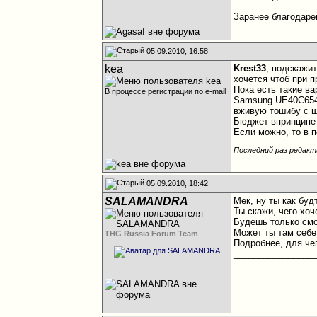
Заранее благодаре
05.09.2010, 16:58
kea
Krest33
, подскажи
хочется чтоб при 
Пока есть такие ва
В процессе регистрации по e-mail
Samsung UE40C6540
вживую тошибу с ш
Бюджет впринципе 
Если можно, то в 
Последний раз редакт
05.09.2010, 18:42
SALAMANDRA
Мек, ну ты как будт
Ты скажи, чего хоч
Будешь только смо
Может ты там себе
THG Russia Forum Team
Подробнее, для че
________________