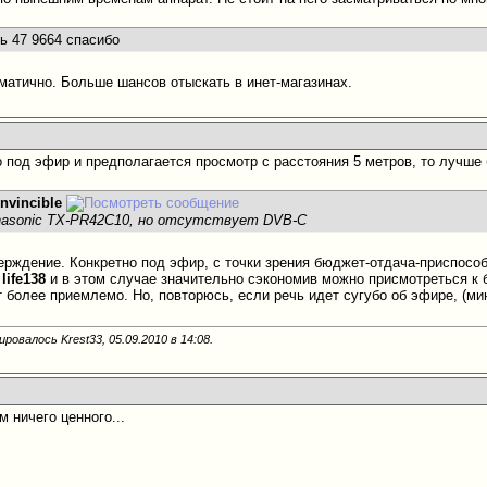
ть 47 9664 спасибо
матично. Больше шансов отыскать в инет-магазинах.
 под эфир и предполагается просмотр с расстояния 5 метров, то лучше
Invincible
nasonic TX-PR42C10, но отсутствует DVB-C
ерждение. Конкретно под эфир, с точки зрения бюджет-отдача-приспосо
.
life138
и в этом случае значительно сэкономив можно присмотреться к
т более приемлемо. Но, повторюсь, если речь идет сугубо об эфире, (ми
ровалось Krest33, 05.09.2010 в
14:08
.
м ничего ценного...