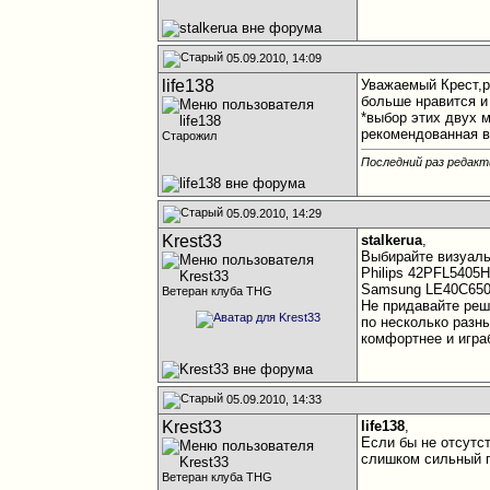
05.09.2010, 14:09
life138
Уважаемый Крест,р
больше нравится и
*выбор этих двух 
рекомендованная в
Старожил
Последний раз редакти
05.09.2010, 14:29
Krest33
stalkerua
,
Выбирайте визуаль
Philips 42PFL5405
Samsung LE40C65
Ветеран клуба THG
Не придавайте реш
по несколько разн
комфортнее и игра
05.09.2010, 14:33
Krest33
life138
,
Если бы не отсутс
слишком сильный г
Ветеран клуба THG