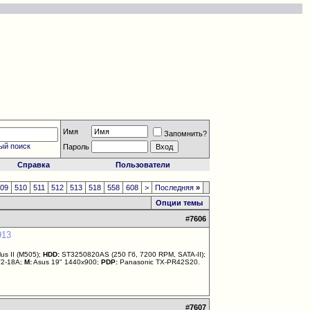
Имя
Запомнить?
ый поиск
Пароль
Справка
Пользователи
509
510
511
512
513
518
558
608
>
Последняя
»
Опции темы
#
7606
913
us II (M505);
HDD:
ST3250820AS (250 Гб, 7200 RPM, SATA-II);
V2-18A;
M:
Asus 19" 1440x900;
PDP:
Panasonic TX-PR42S20.
#
7607