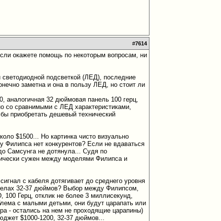
#
7614
если окажете помощь по некоторым вопросам, ни
 светодиодной подсветкой (ЛЕД), последние
онечно заметна и она в пользу ЛЕД, но стоит ли
0, аналогичная 32 дюймовая панель 100 герц,
но со сравнимыми с ЛЕД характеристиками,
сь бы приобретать дешевый технический
оло $1500... Но картинка чисто визуально
 у Филипса нет конкурентов? Если не вдаваться
до Самсунга не дотянула... Судя по
тически сужен между моделями Филипса и
сигнал с кабеля дотягивает до среднего уровня
еделах 32-37 дюймов? Выбор между Филипсом,
, 100 Герц, отклик не более 3 миллисекунд,
ема с малыми детьми, они будут царапать или
ера - остались на нем не проходящие царапины)
юджет $1000-1200, 32-37 дюймов...