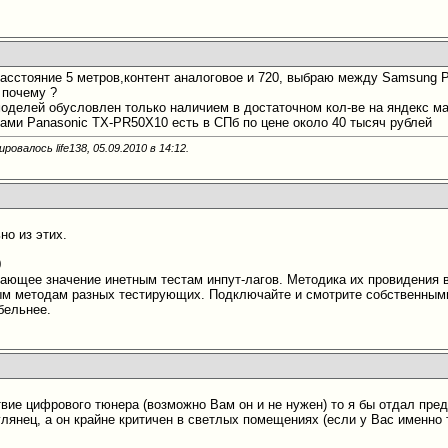
асстояние 5 метров,контент аналоговое и 720, выбраю между Samsung 
 почему ?
моделей обусловлен только наличием в достаточном кол-ве на яндекс ма
ами Panasonic TX-PR50X10 есть в СПб по цене около 40 тысяч рублей
ровалось life138, 05.09.2010 в
14:12
.
но из этих.
H
0
ающее значение инетным тестам инпут-лагов. Методика их провидения в
ым методам разных тестирующих. Подключайте и смотрите собственными
бельнее.
твие цифрового тюнера (возможно Вам он и не нужен) то я бы отдал пре
лянец, а он крайне критичен в светлых помещениях (если у Вас именно 