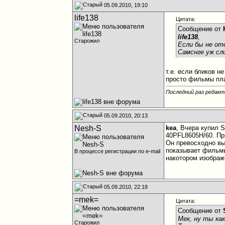
05.09.2010, 19:10
life138
Цитата:
Сообщение от
life138
,
Старожил
Если бы не от
Самснге уж сл
т.е. если бликов 
просто фильмы пла
Последний раз редакти
05.09.2010, 20:13
Nesh-S
kea
, Вчера купил 
40PFL8605H/60. Пр
Он превосходно вы
показывает фильмы
В процессе регистрации по e-mail
накотором изображ
05.09.2010, 22:18
=mek=
Цитата:
Сообщение от
Мек, ну ты как
Старожил