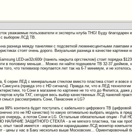
уток уважаемые пользователи и эксперты клуба THG! Буду благодарен 
 с выбором ЛСД ТВ.
ична разница между панелями с подсветкой люминесцентными лампами и
ристиках стоят очень дорого. Визуальная разница в качестве картинки к
amsung LED-ue32c600r (панель накрыта оргстеклом) стоит порядка $123
чти в половину меньше... Можно ли найти подешевле ТВ 32-37 дюймов, 
м того, что телевизор покупается лет так на 6-7 минимум, и не хотело
а, 6 серии ЛЕД с минеральным стеклом вместо пластика стоит и вовсе ок
и Самсунга (правда это с HD сигнала). Правда ли, что в ЛЕД технологии
ктеристики, то Сони в магазине по картинке не то что до Филипса, даже 
пертов клуба ТХГ, сегодня весь выбор качественных ЛСД панелей прак
и смысл рассматривать Сони, Панасоник и LG?
ома 99% контента будет поступать с кабельного цифрового ТВ (цифровой 
конечно это не HD качество) то какую оптимально выбрать модель в пр
ую очередь, а потом Сони и LG. Остальные обязательные опции - Full HD
 НАЛИЧИЕ ЗАЩИТНОГО СТЕКЛА - а не мягкого пластика, так как пробл
вы, опыт такой имеется - изрисовали карандашами ЛСД монитор компьют
нт - цены у нас в Баку несколько выше Московских... Ориентировочный б