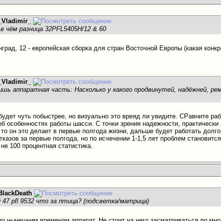
_Vladimir_
 в чём разница 32PFL5405H/12 & 60
нград, 12 - европейская сборка для стран Восточной Европы (какая конкр
_Vladimir_
шь аппаратная часть: Насколько у какого продвинутей, надёжней, рем
будет чуть побыстрее, но визуально это вреяд ли увидите. СРавните раб
об особенностях работы шасси. С точки зрения надежности, практически
то он это делает в первые полгода жизни, дальше будет работать долго 
тказов за первые полгода, но по исчечении 1-1,5 лет проблем становитс
 не 100 процентная статистика.
BlackDeath
 47 pfl 9532 что за птица? (подсветка/матрица)
по нынешним временам аппарат. Не стоит на него засматриваться по мно