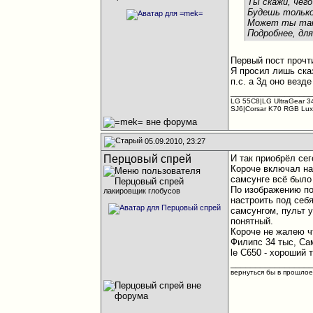
Ты скажи, чег
Будешь только
Может ты там
Подробнее, для
Первый пост прочт
Я просил лишь ска
п.с. а 3д оно везд
________________
LG 55C8|LG UltraGear 3
SJ6|Corsar K70 RGB Lux
05.09.2010, 23:27
Перцовый спрей
И так приобрёл сег
Короче включал на
самсунге всё было
По изображению по
лакировщик глобусов
настроить под себя
самсунгом, пульт 
понятный.
Короче не жалею чт
Филипс 34 тыс, Са
le C650 - хороший 
________________
вернуться бы в прошло