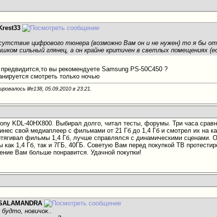
Krest33
сутствие цифрового тюнера (возможно Вам он и не нужен) то я бы от
ишком сильный глянец, а он крайне критичен в светлых помещениях (ес
не предвидится,то вы рекомендуете Samsung PS-50C450 ?
нируется смотреть только ночью
ровалось life138, 05.09.2010 в
23:21
.
Sony KDL-40HX800. Выбирал долго, читал тесты, форумы. Три часа сравн
инес свой медиаплеер с фильмами от 21 Гб до 1,4 Гб и смотрел их на ка
тягивал фильмы 1,4 Гб, лучше справлялся с динамическими сценами. О
 как 1,4 Гб, так и 7ГБ, 40ГБ. Советую Вам перед покупкой ТВ протестир
ение Вам больше понравится. Удачной покупки!
SALAMANDRA
 будто, новичок..