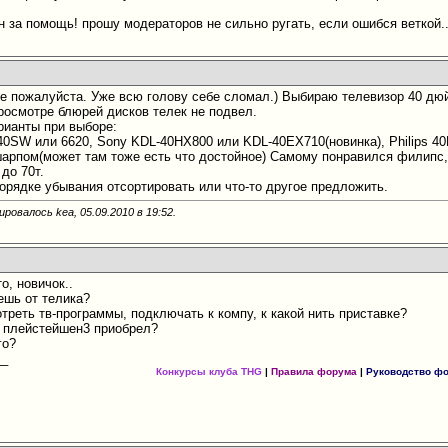
н за помощь! прошу модераторов не сильно ругать, если ошибся веткой.
те пожалуйста. Уже всю голову себе сломал.) Выбираю телевизор 40 дю
просмотре блюрей дисков телек не подвел.
рианты при выборе:
SW или 6620, Sony KDL-40HX800 или KDL-40EX710(новинка), Philips 40
арпом(может там тоже есть что достойное) Самому понравился филипс, 
до 70т.
порядке убывания отсортировать или что-то другое предложить.
ировалось kea, 05.09.2010 в
19:52
.
о, новичок..
ешь от телика?
треть тв-программы, подключать к компу, к какой нить приставке?
 плейстейшен3 приобрел?
го?
__
Конкурсы клуба THG
|
Правила форума
|
Руководство ф