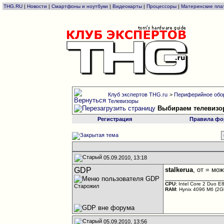
THG.RU
|
Новости
|
Смартфоны и ноутбуки
|
Видеокарты
|
Процессоры
|
Материнские пла
Клуб экспертов THG.ru
>
Периферийное обо
Телевизоры
Выбираем телевизо
Регистрация
Правила фо
05.09.2010, 13:18
GDP
stalkerua
, от = мо
________________
CPU:
Intel Core 2 Duo 
Старожил
RAM
: Hynix 4096 Мб (
05.09.2010, 13:56