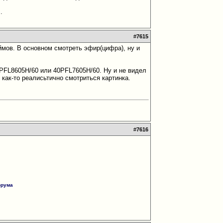
..
#
7615
ймов. В основном смотреть эфир(цифра), ну и
PFL8605H/60 или 40PFL7605H/60. Ну и не видел
как-то реалисьтично смотриться картинка.
#
7616
орума