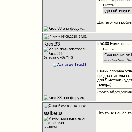
Цитата:
где найти/купи
Достаточно пробле
05.09.2010, 14:01
Krest33
life138
Если только
Цитата:
Сообщение от
Ветеран клуба THG
однозначно Pa
Очень спорное утв
предпочтительнее
для 5 метров буде
тюнера).
Последний раз редакти
05.09.2010, 14:04
stalkerua
Что-то не нашёл та
Старожил