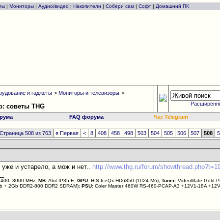
ты
|
Мониторы
|
Аудио/видео
|
Накопители
|
Собери сам
|
Софт
|
Домашний ПК
рудование и гаджеты
>
Мониторы и телевизоры
>
Расширенн
р: советы THG
рума
FAQ форума
Чат Telegram
Страница 508 из 763
«
Первая
<
8
408
458
498
503
504
505
506
507
508
ж уже и устарело, а мож и нет..
http://www.thg.ru/forum/showthread.php?t=1
__
E8400, 3000 MHz;
MB:
Abit IP35-E;
GPU
: HIS IceQx HD6850 (1024 Мб);
Tuner:
VideoMate Gold Pl
2Gb + 2Gb DDR2-800 DDR2 SDRAM);
PSU
: Coler Master 460W RS-460-PCAP-A3 +12V1-18A +12