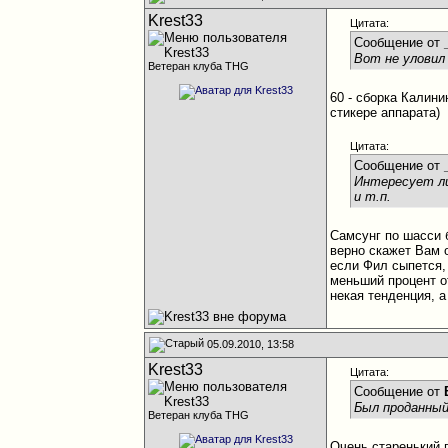
Krest33
Цитата:
Сообщение от
Вот не уловил
Ветеран клуба THG
60 - cборка Калини
стикере аппарата)
Цитата:
Сообщение от
Интересует ли
и т.п.
Самсунг по шасси 
верно скажет Вам 
если Фил сыпется, 
меньший процент о
некая тенденция, а
05.09.2010, 13:58
Krest33
Цитата:
Сообщение от
Был проданный
Ветеран клуба THG
Очень старенький 