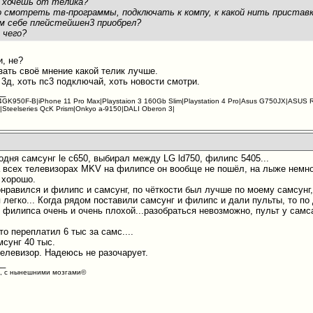
о хочешь от телика?
 смотреть тв-программы, подключать к компу, к какой нить пристав
 себе плейстейшен3 приобрел?
 чего?
и, не?
зать своё мнение какой телик лучше.
е 3д, хоть пс3 подключай, хоть новости смотри.
__
4GK950F-B|iPhone 11 Pro Max|Playstaion 3 160Gb Slim|Playstation 4 Pro|Asus G750JX|ASU
|Steelseries QcK Prism|Onkyo a-9150|DALI Oberon 3|
одня самсунг le с650, выбирал между LG ld750, филипс 5405...
 всех телевизорах MKV на филипсе он вообще не пошёл, на лыже немног
 хорошо.
нравился и филипс и самсунг, по чёткости был лучше по моему самсунг
 легко... Когда рядом поставили самсунг и филипс и дали пульты, то п
у филипса очень и очень плохой...разобраться невозможно, пульт у самс
о переплатил 6 тыс за самс....
мсунг 40 тыс.
телевизор. Надеюсь не разочарует.
__
е, с нынешними мозгами©