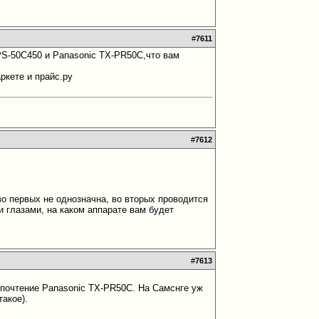
#
7611
PS-50C450 и Panasonic TX-PR50C,что вам
ркете и прайс.ру
#
7612
о первых не однозначна, во вторых проводится
 глазами, на каком аппарате вам будет
#
7613
дпочтение Panasonic TX-PR50C. На Самснге уж
такое).