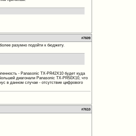
#
7609
 более разумно подойти к бюджету.
бленность - Panasonic TX-PR42X10 будет куда
 большей диагонали Panasonic TX-PR50X10, что
нус в данном случае - отсутствие цифрового
#
7610