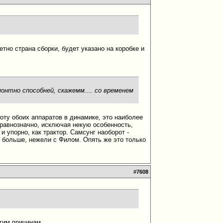
етно страна сборки, будет указано на коробке и
онтно способней, скажемм.... со временем
оту обоих аппаратов в динамике, это наиболее
 равнозначно, исключая некую особенность,
и упорно, как трактор. Самсунг наоборот -
я больше, нежели с Филом. Опять же это только
#
7608
гим причинам.