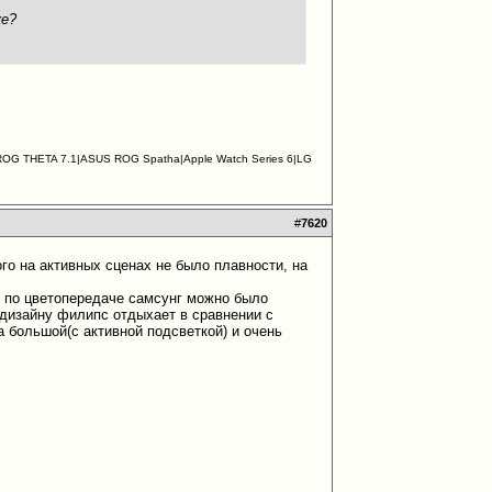
ке?
S ROG THETA 7.1|ASUS ROG Spatha|Apple Watch Series 6|LG
#
7620
о на активных сценах не было плавности, на
, по цветопередаче самсунг можно было
о дизайну филипс отдыхает в сравнении с
а большой(с активной подсветкой) и очень