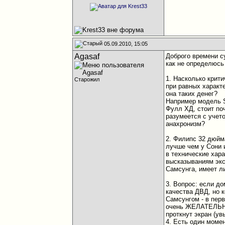
05.09.2010, 15:05
Agasaf
Доброго времени с
как не определюсь
1. Насколько крит
Старожил
при равных характе
она таких денег?
Например модель S
Фулл ХД, стоит по
разумеется с учето
анахронизм?
2. Филипс 32 дюйм
лучше чем у Сони 
в технические хара
высказываниям экс
Самсунга, имеет л
3. Вопрос: если д
качества ДВД, но 
Самсунгом - в перв
очень ЖЕЛАТЕЛЬНО
проткнут экран (у
4. Есть один моме