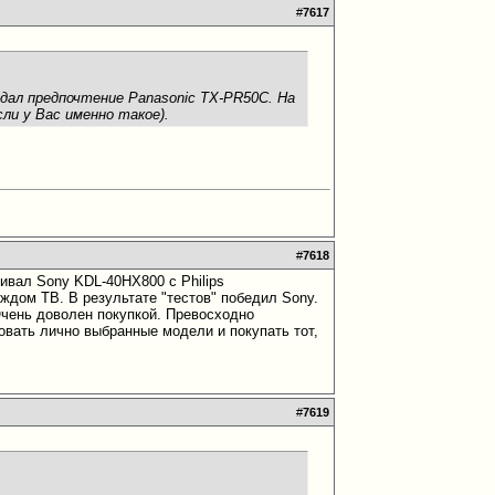
#
7617
дал предпочтение Panasonic TX-PR50C. На
ли у Вас именно такое).
#
7618
ивал Sony KDL-40HX800 с Philips
ждом ТВ. В результате "тестов" победил Sony.
чень доволен покупкой. Превосходно
овать лично выбранные модели и покупать тот,
#
7619