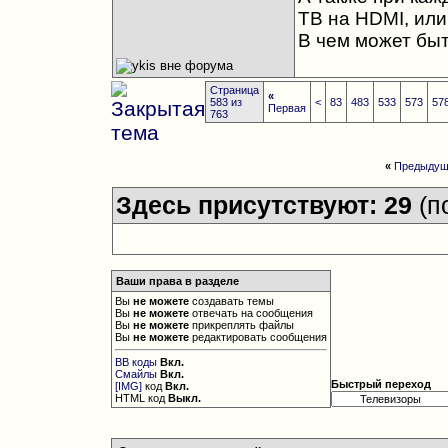
ТВ на HDMI, или
В чем может бы
Страница
«
583 из
<
83
483
533
573
57
Первая
763
«
Предыдущ
Здесь присутствуют: 29
(п
Ваши права в разделе
Вы
не можете
создавать темы
Вы
не можете
отвечать на сообщения
Вы
не можете
прикреплять файлы
Вы
не можете
редактировать сообщения
BB коды
Вкл.
Смайлы
Вкл.
Быстрый переход
[IMG]
код
Вкл.
HTML код
Выкл.