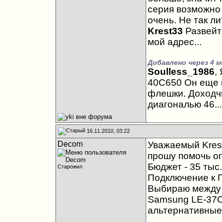
серия возможно о
очень. Не так ли
Krest33
Развейте
мой адрес...
Добавлено через 4 
Soulless_1986
,
40C650 Он еще 
флешки. Доходчив
диагональю 46...
16.11.2010, 03:22
Decom
Уважаемый Kres
прошу помочь о
Бюджет - 35 тыс.
Старожил
Подключение к П
Выбираю между :
Samsung LE-37C
альтернативные