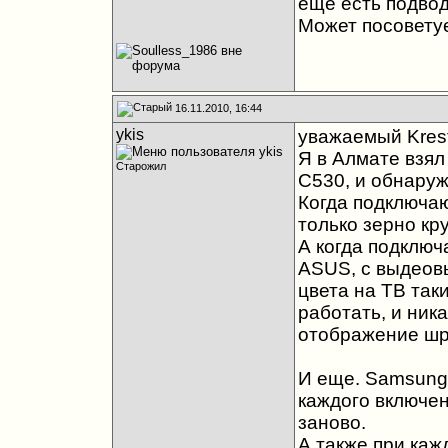
еще есть подво
Может посовету
16.11.2010, 16:44
ykis
уважаемый Kres
Я в Алмате взял
Старожил
C530, и обнаруж
Когда подключаю
только зерно кр
А когда подключ
ASUS, с выдеов
цвета на ТВ так
работать, и ник
отображение шри
И еще. Samsung
каждого включен
заново.
А также при каж