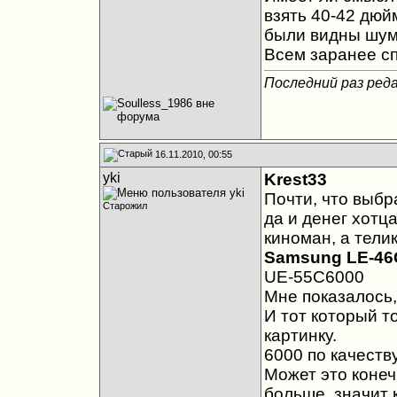
взять 40-42 дюй
были видны шум
Всем заранее сп
Последний раз реда
16.11.2010, 00:55
yki
Krest33
Почти, что выбр
Старожил
да и денег хотц
киноман, а телик
Samsung LE-46
UE-55C6000
Мне показалось,
И тот который т
картинку.
6000 по качеств
Может это конеч
больше, значит 