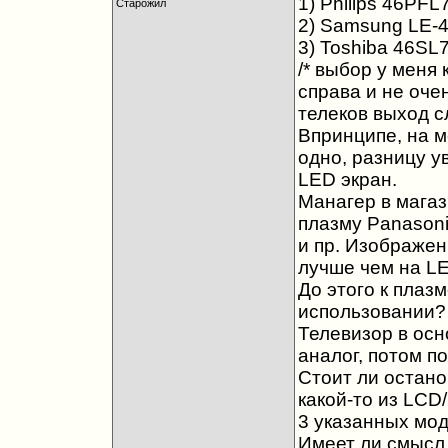
1) Philips 46PF
Старожил
2) Samsung LE-
3) Toshiba 46SL
/* выбор у меня
справа и не очен
телеков выход сл
Впринципе, на м
одно, разницу у
LED экран.
Манагер в магаз
плазму Panasoni
и пр. Изображен
лучше чем на LE
До этого к плаз
использовании? 
Телевизор в осн
аналог, потом п
Стоит ли остано
какой-то из LCD
3 указанных мо
Имеет ли смысл