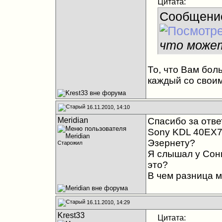
Цитата:
Сообщени
что може
То, что Вам бол
каждый со свои
16.11.2010, 14:10
Meridian
Спасибо за отве
Sony KDL 40EX70
Эзернету?
Старожил
Я слышал у Сон
это?
В чем разница м
16.11.2010, 14:29
Krest33
Цитата: