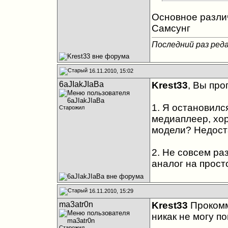
Основное различ
Самсунг
Последний раз реда
16.11.2010, 15:02
6aJIakJIaBa
Krest33
, Вы про
1. Я остановил
Старожил
медиаплеер, хор
модели? Недост
2. Не совсем ра
аналог на прост
16.11.2010, 15:29
ma3atr0n
Krest33
Прокомм
никак не могу по
Старожил