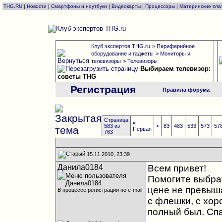
THG.RU
|
Новости
|
Смартфоны и ноутбуки
|
Видеокарты
|
Процессоры
|
Материнские пла
Клуб экспертов THG.ru
>
Периферийное
оборудование и гаджеты
>
Мониторы и
телевизоры
>
Телевизоры
Выбираем телевизор:
советы THG
Регистрация
Правила форума
Страница
«
583 из
<
83
483
533
573
57
Первая
763
15.11.2010, 23:39
Данила0184
Всем привет!
Помогите выбрат
цене не превыша
В процессе регистрации по e-mail
с флешки, с хо
полный был. Сп