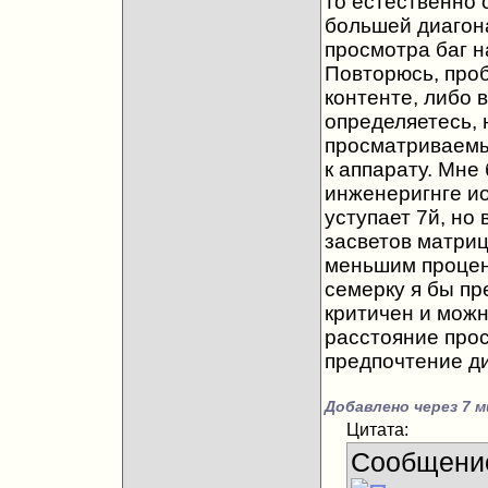
то естественно 
большей диагона
просмотра баг н
Повторюсь, проб
контенте, либо 
определяетесь, 
просматриваемый
к аппарату. Мне
инженеригнге ио
уступает 7й, но
засветов матриц
меньшим процен
семерку я бы пр
критичен и мож
расстояние прос
предпочтение ди
Добавлено через 7 м
Цитата:
Сообщени