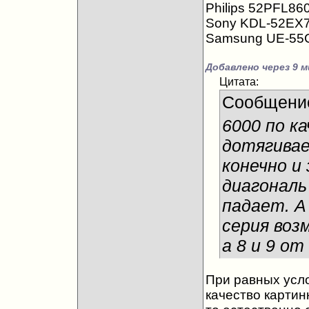
Philips 52PFL86
Sony KDL-52EX
Samsung UE-5
Добавлено через 9 м
Цитата:
Сообщени
6000 по к
дотягивае
конечно и
диагональ
падает. А
серия воз
а 8 и 9 от
При равных усло
качество картинк