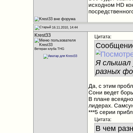
исходном HD кон
посредственного
16.11.2010, 14:44
Krest33
Цитата:
Сообщени
Ветеран клуба THG
Я слышал 
разных фо
Да, с этим проб
Сони ведет борь
В плане всеядно
лидерах. Cамсунг
***5 серии приб
Цитата:
В чем раз