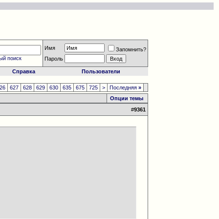
Имя
Запомнить?
ый поиск
Пароль
Справка
Пользователи
26
627
628
629
630
635
675
725
>
Последняя
»
Опции темы
#
9361