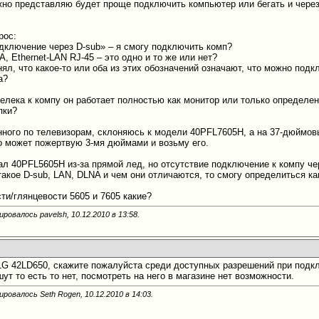
жно представляю будет проще подключить компьютер или бегать и через
рос:
дключение через D-sub» – я смогу подключить комп?
 Ethernet-LAN RJ-45 – это одно и то же или нет?
ял, что какое-то или оба из этих обозначений означают, что можно подк
а?
елека к компу он работает полностью как монитор или только определен
пки?
нного по телевизорам, склоняюсь к модели 40PFL7605H, а на 37-дюймов
то может пожертвую 3-мя дюймами и возьму его.
ал 40PFL5605H из-за прямой лед, но отсутствие подключение к компу че
такое D-sub, LAN, DLNA и чем они отличаются, то смогу определиться ка
ти/глянцевости 5605 и 7605 какие?
ровалось pavelsh, 10.12.2010 в
13:58
.
ь LG 42LD650, скажите пожалуйста среди доступных разрешений при подкл
ут то есть то нет, посмотреть на него в магазине нет возможности.
ировалось Seth Rogen, 10.12.2010 в
14:03
.