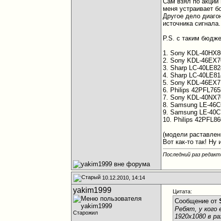
Сам взял по акции
меня устраивает бо
Другое дело диагон
источника сигнала.
P.S. с таким бюдж
1. Sony KDL-40HX8
2. Sony KDL-46EX7
3. Sharp LC-40LE82
4. Sharp LC-40LE81
5. Sony KDL-46EX7
6. Philips 42PFL76
7. Sony KDL-40NX7
8. Samsung LE-46C
9. Samsung LE-40C
10. Philips 42PFL8
(модели раставлен
Вот как-то так! Ну
Последний раз редакт
10.12.2010, 14:14
yakim1999
Цитата:
Сообщение от
Ребят, у кого
Старожил
1920x1080 в р