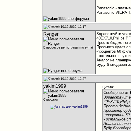
Panasonic - плазма
Panasonic VIERA T
10.12.2010, 12:17
Rynger
Здравствуйте уваж
40EX710,Philips PF
Просто бюджет огр
Просмотр будет с
В процессе регистрации по e-mail
-процентов 60 фил
- остальное спутн
Аналог не планируе
Буду благодарен з
10.12.2010, 12:27
yakim1999
Цитата:
Сообщение от
Здравствуйте 
Старожил
40EX710,Philip
Просто бюджет
Просмотр буд
-процентов 60
- остальное с
Аналог не пла
Буду благодар