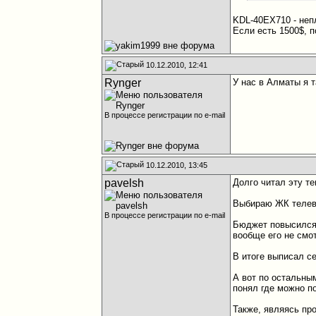
KDL-40EX710 - неп
Если есть 1500$, п
10.12.2010, 12:41
Rynger
У нас в Алматы я 
В процессе регистрации по e-mail
10.12.2010, 13:45
pavelsh
Долго читал эту те
Выбираю ЖК телевиз
В процессе регистрации по e-mail
Бюджет повысился 
вообще его не смо
В итоге выписал с
А вот по остальным
понял где можно п
Также, являясь пр