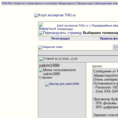
THG.RU
|
Новости
|
Смартфоны и ноутбуки
|
Видеокарты
|
Процессоры
|
Материнские пла
Клуб экспертов THG.ru
>
Периферийное обо
Телевизоры
Выбираем телевизо
Регистрация
Правила фо
Ст
10.12.2010, 11:54
yakim1999
Цитата:
Сообщение от
Здравствуйте 
Старожил
Очень интерес
Остановился в
- Panasonic V
- Sony KDL-52
Просмотр буде
- 70% фильмы 
- 30% цифрово
Заранее спаси