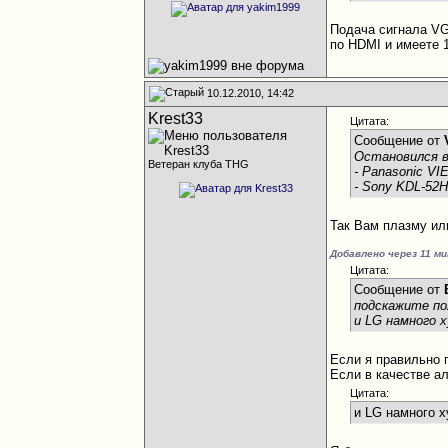
Подача сигнала VG
по HDMI и имеете 
10.12.2010, 14:42
Krest33
Цитата:
Сообщение от
Остановился в
Ветеран клуба THG
- Panasonic V
- Sony KDL-52
Так Вам плазму ил
Добавлено через 11 м
Цитата:
Сообщение от
подскажите п
и LG намного 
Если я правильно 
Если в качестве ал
Цитата:
и LG намного х