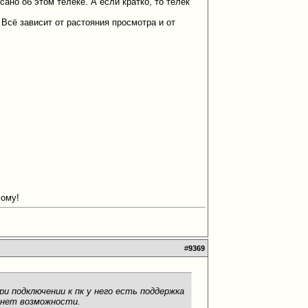
ано об этом телеке. А если кратко, то телек
 Всё зависит от растояния просмотра и от
мому!
#
9369
и подключении к пк у него есть поддержка
 нет возможности.