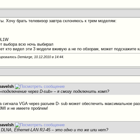
ы. Хочу брать телевизор завтра склоняюсь к трем моделям:
0L1W
от выбора всю ночь выбирал
ожет кто видел эти 3 модели вживую а не по обзорам, может подскажите
ировалось Demiurge, 10.12.2010 в
14:44
.
pavelsh
 «подключение через D-sub» – я смогу подключить комп?
а сигнала VGA через разъем D- sub может обеспечить максимальное разр
MI и не имеете проблем!
pavelsh
DLNA, Ethernet-LAN RJ-45 – это одно и то же или нет?