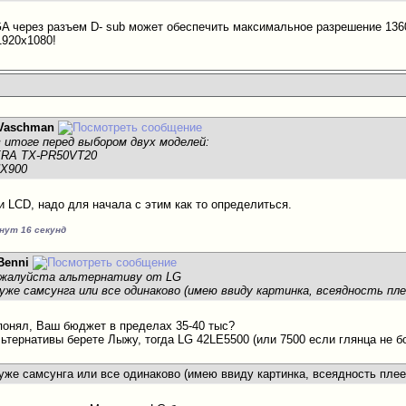
A через разъем D- sub может обеспечить максимальное разрешение 1360
1920х1080!
Vaschman
 итоге перед выбором двух моделей:
IERA TX-PR50VT20
HX900
и LCD, надо для начала с этим как то определиться.
инут 16 секунд
Benni
ожалуйста альтернативу от LG
хуже самсунга или все одинаково (имею ввиду картинка, всеядность пл
понял, Ваш бюджет в пределах 35-40 тыс?
ьтернативы берете Лыжу, тогда LG 42LE5500 (или 7500 если глянца не б
уже самсунга или все одинаково (имею ввиду картинка, всеядность плее