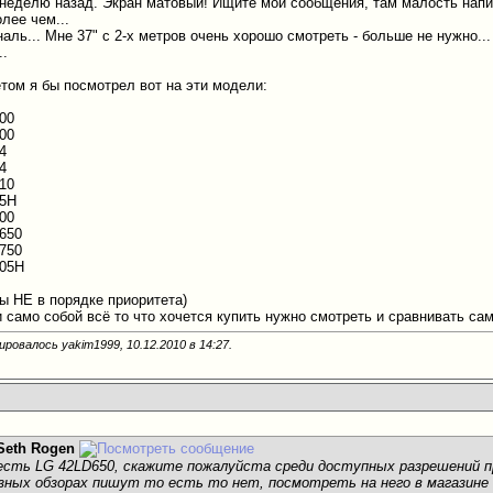
 неделю назад. Экран матовый! Ищите мои сообщения, там малость напис
лее чем...
аль... Мне 37" с 2-х метров очень хорошо смотреть - больше не нужно...
..
етом я бы посмотрел вот на эти модели:
00
00
4
4
10
55H
00
650
750
605H
ы НЕ в порядке приоритета)
 и само собой всё то что хочется купить нужно смотреть и сравнивать са
ировалось yakim1999, 10.12.2010 в
14:27
.
Seth Rogen
 есть LG 42LD650, скажите пожалуйста среди доступных разрешений пр
азных обзорах пишут то есть то нет, посмотреть на него в магазине