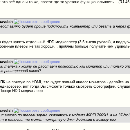
это всё одно и то же, просот где-то урезана функциональность... (RJ-4
pavelsh
редставляю будет проще подключить компьютер или бегать и через ф
 будет купить отдельный HDD медиаплеер (3-5 тысяч рублей), и подрубит
троенные плееры не так хороши... проблем больше получите чем удовольс
pavelsh
ии телека к компу он работает полностью как монитор или только о
из расшаренной папки?
ПК на прямую по HDMI, это будет полный аналог монитора - делайте на н
едиасервер, вот тогда Вы сможете только смотреть фотографии, слуша
 Проще HDD медиаплеер.
pavelsh
читанного по телевизорам, склоняюсь к модели 40PFL7605H, а на 37-дю
ут в наличии, то может пожертвую 3-мя дюймами и возьму его.