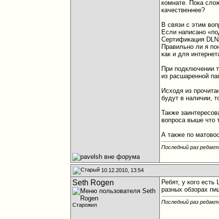
комнате. Пока сло
качественнее?
В связи с этим воп
Если написано «по
Сертификация DLNA,
Правильно ли я пон
как и для интернет
При подключении т
из расшаренной па
Исходя из прочита
будут в наличии, 
Также заинтересов
вопроса выше что 
А также по матовос
Последний раз редакти
10.12.2010, 13:54
Seth Rogen
Ребят, у кого ест
разных обзорах пиш
Последний раз редакт
Старожил