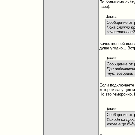
По большому счёту 
паре).
Цитата:
Сообщение от
Пока сложно п
качественнее?
Качественней всего
душе угодно... Вс
Цитата:
Сообщение от
При подключен
тут говорили 
Если подключаете 
котором запущен м
Но это геморойно.
Цитата:
Сообщение от
Исходя из про
числа еще буд