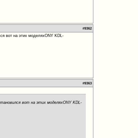
#
9362
ся вот на этих моделях
ONY KDL-
#
9363
тановился вот на этих моделях
ONY KDL-