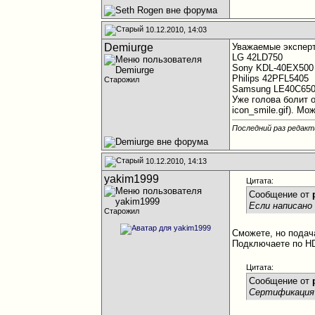
10.12.2010, 14:03
Demiurge
Уважаемые эксперт
LG 42LD750
Sony KDL-40EX500
Philips 42PFL5405
Старожил
Samsung LE40C65
Уже голова болит 
icon_smile.gif). М
Последний раз редакт
10.12.2010, 14:13
yakim1999
Цитата:
Сообщение от
Если написано
Старожил
Сможете, но подач
Подключаете по HD
Цитата:
Сообщение от
Сертификация 