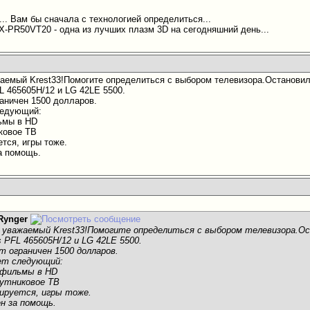
... Вам бы сначала с технологией определиться...
X-PR50VT20 - одна из лучших плазм 3D на сегодняшний день...
аемый Krest33!Помогите определиться с выбором телевизора.Остановил
L 465605H/12 и LG 42LE 5500.
аничен 1500 долларов.
ледующий:
ьмы в HD
иковое ТВ
тся, игры тоже.
а помощь.
Rynger
уважаемый Krest33!Помогите определиться с выбором телевизора.Ос
s PFL 465605H/12 и LG 42LE 5500.
 ограничен 1500 долларов.
ет следующий:
 фильмы в HD
путниковое ТВ
нируется, игры тоже.
ен за помощь.