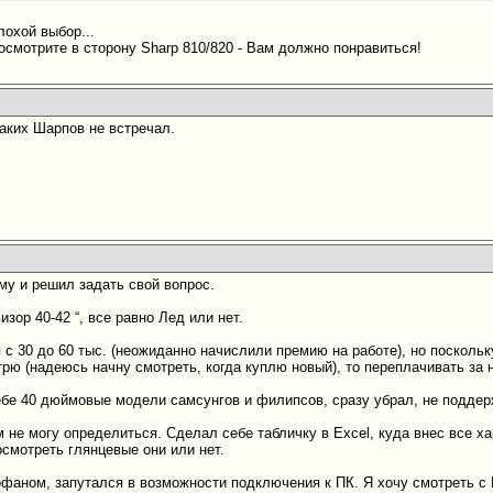
лохой выбор...
осмотрите в сторону Sharp 810/820 - Вам должно понравиться!
таких Шарпов не встречал.
му и решил задать свой вопрос.
ор 40-42 “, все равно Лед или нет.
с 30 до 60 тыс. (неожиданно начислили премию на работе), но посколь
трю (надеюсь начну смотреть, когда куплю новый), то переплачивать за
ебе 40 дюймовые модели самсунгов и филипсов, сразу убрал, не подде
 не могу определиться. Сделал себе табличку в Excel, куда внес все ха
осмотреть глянцевые они или нет.
офаном, запутался в возможности подключения к ПК. Я хочу смотреть с П