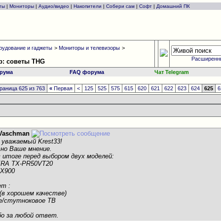
ты
|
Мониторы
|
Аудио/видео
|
Накопители
|
Собери сам
|
Софт
|
Домашний ПК
рудование и гаджеты
>
Мониторы и телевизоры
>
Расширенн
р: советы THG
рума
FAQ форума
Чат Telegram
раница 625 из 763
«
Первая
<
125
525
575
615
620
621
622
623
624
625
6
Vaschman
уважаемый Krest33!
но Ваше мнение.
 итоге перед выбором двух моделей:
IERA TX-PR50VT20
HX900
т :
(в хорошем качестве)
е/стутноковое ТВ
бо за любой ответ.