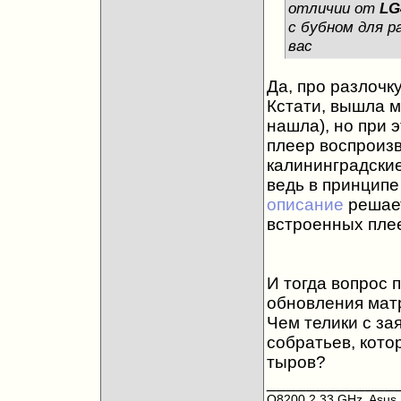
отличии от
LG
с бубном для р
вас
Да, про разлочку
Кстати, вышла м
нашла), но при э
плеер воспроизв
калининградски
ведь в принципе
описание
решает
встроенных плее
И тогда вопрос 
обновления матр
Чем телики с за
собратьев, кото
тыров?
_____________
Q8200 2,33 GHz, Asus