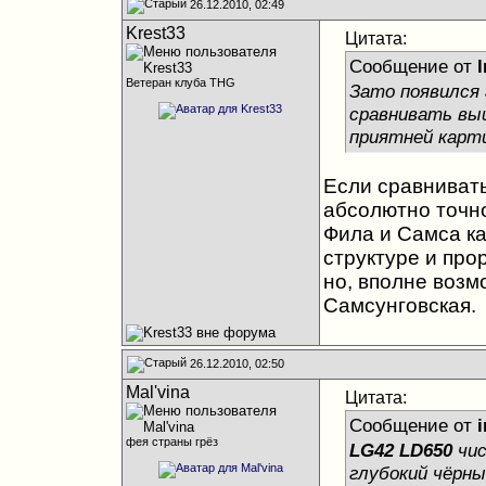
26.12.2010, 02:49
Krest33
Цитата:
Сообщение от
Ветеран клуба THG
Зато появился 
сравнивать выш
приятней карт
Если сравнивать
абсолютно точно
Фила и Самса ка
структуре и про
но, вполне возм
Самсунговская.
26.12.2010, 02:50
Mal'vina
Цитата:
Сообщение от
фея страны грёз
LG42 LD650
чис
глубокий чёрны