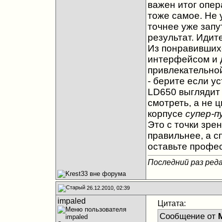
важен итог опера
тоже самое. Не у
точнее уже запу
результат. Идит
Из понравивших
интерфейсом и 
привлекательно
- берите если у
LD650 выглядит 
смотреть, а не 
корпусе
супер-п
Это с точки зре
правильнее, а с
оставьте профе
Последний раз реда
26.12.2010, 02:39
impaled
Цитата:
Сообщение от
M