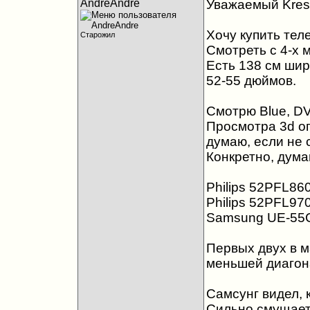
AndreAndre
Уважаемый Krest
Хочу купить тел
Старожил
Смотреть с 4-х м
Есть 138 см ши
52-55 дюймов.
Смотрю Blue, D
Просмотра 3d оп
думаю, если не с
Конкретно, дума
Philips 52PFL86
Philips 52PFL97
Samsung UE-55
Первых двух в м
меньшей диагон
Самсунг видел, 
Сильно смущает 