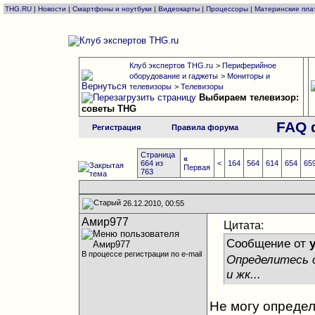
THG.RU
|
Новости
|
Смартфоны и ноутбуки
|
Видеокарты
|
Процессоры
|
Материнские пла
Клуб экспертов THG.ru
>
Периферийное
оборудование и гаджеты
>
Мониторы и
телевизоры
>
Телевизоры
Выбираем телевизор:
советы THG
FAQ 
Регистрация
Правила форума
Страница
«
664 из
<
164
564
614
654
65
Первая
763
26.12.2010, 00:55
Амир977
Цитата:
Сообщение от
В процессе регистрации по e-mail
Определитесь 
и жк...
Не могу определ