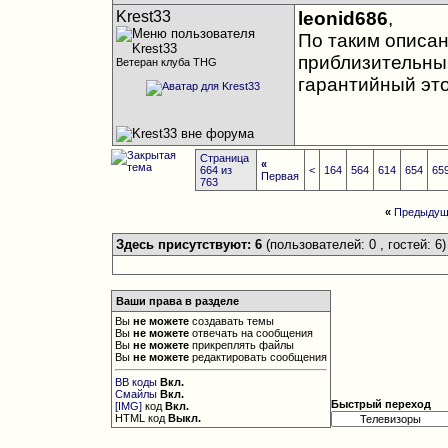
Krest33
leonid686
,
По таким описан
приблизительный
Ветеран клуба THG
гарантийный это
Страница
«
664 из
<
164
564
614
654
65
Первая
763
«
Предыдущ
Здесь присутствуют: 6
(пользователей: 0 , гостей: 6)
Ваши права в разделе
Вы
не можете
создавать темы
Вы
не можете
отвечать на сообщения
Вы
не можете
прикреплять файлы
Вы
не можете
редактировать сообщения
BB коды
Вкл.
Смайлы
Вкл.
Быстрый переход
[IMG]
код
Вкл.
HTML код
Выкл.