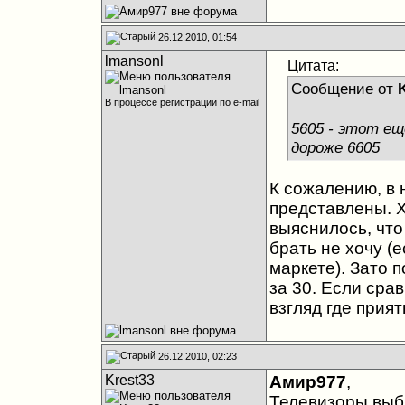
26.12.2010, 01:54
lmansonl
Цитата:
Сообщение от
В процессе регистрации по e-mail
5605 - этот ещ
дороже 6605
К сожалению, в
представлены. Х
выяснилось, что
брать не хочу (
маркете). Зато 
за 30. Если сра
взгляд где прия
26.12.2010, 02:23
Krest33
Амир977
,
Телевизоры выби