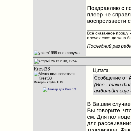
Поздравляю с по
плеер не справл
воспроизвести с 
_____________
Всё сказанное прошу н
плечах своя должна бы
Последний раз реда
26.12.2010, 12:54
Krest33
Цитата:
Сообщение от
Ветеран клуба THG
(Все - таки фи
амбилайт еще 
В Вашем случае 
Вы говорите, чт
см. Для полноц
для рассеивания
телевизора. Фак