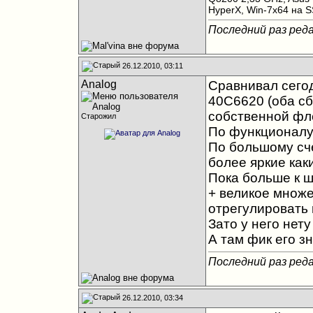
HyperX, Win-7x64 на 
Последний раз реда
26.12.2010, 03:11
Analog
Сравнивал сего
40C6620 (оба сб
собственной фл
Старожил
По функционалу 
По большому сче
более яркие каки
Пока больше к ш
+ великое множе
отрегулировать 
Зато у него нет
А там фик его зн
Последний раз реда
26.12.2010, 03:34