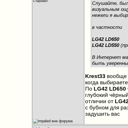
Старожил
Слушайте, была
визуальным ощ
нежели я выбир
в частности
LG42 LD650
LG42 LD550
(пр
В Интернет маг
быть уверенным
Krest33
вообще т
когда выбираете
По
LG42 LD650
глубокий чёрный
отличии от
LG42
с бубном для ра
задушить вас