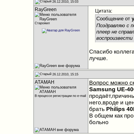
26.12.2010, 15:03
RayGreen
Цитата:
Сообщение от
Старожил
Поздравляю с п
плеер не справ
воспроизвести 
Спасибо коллег
лучше.
26.12.2010, 15:15
АТАМАН
Вопрос можно с
Samsung UE-4
продаёт,причины
В процессе регистрации по e-mail
него,вроде и цен
брать
Philips 4
В общем как про
больно