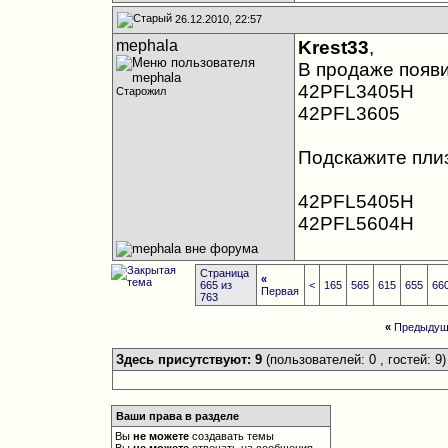
26.12.2010, 22:57
mephala
Krest33
,
В продаже появ
42PFL3405H
Старожил
42PFL3605
Подскажите плиз
42PFL5405H
42PFL5604H
Страница
«
665 из
<
165
565
615
655
66
Первая
763
«
Предыдущ
Здесь присутствуют: 9
(пользователей: 0 , гостей: 9)
Ваши права в разделе
Вы
не можете
создавать темы