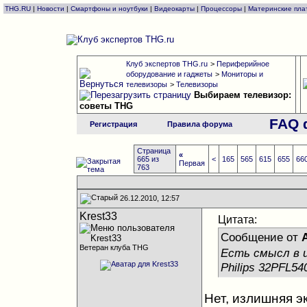
THG.RU
|
Новости
|
Смартфоны и ноутбуки
|
Видеокарты
|
Процессоры
|
Материнские пла
Клуб экспертов THG.ru
>
Периферийное
оборудование и гаджеты
>
Мониторы и
телевизоры
>
Телевизоры
Выбираем телевизор:
советы THG
FAQ 
Регистрация
Правила форума
Страница
«
665 из
<
165
565
615
655
66
Первая
763
26.12.2010, 12:57
Krest33
Цитата:
Сообщение от
Ветеран клуба THG
Есть смысл в ц
Philips 32PFL54
Нет, излишняя э