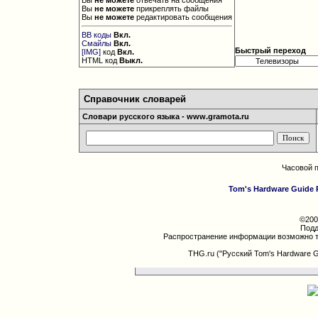
Вы
не можете
отвечать на сообщения
Вы
не можете
прикреплять файлы
Вы
не можете
редактировать сообщения
BB коды
Вкл.
Смайлы
Вкл.
Быстрый переход
[IMG]
код
Вкл.
HTML код
Выкл.
Справочник словарей
Словари русского языка - www.gramota.ru
Часовой 
Tom's Hardware Guide 
©200
Подд
Распространение информации возможно т
THG.ru ("Русский Tom's Hardware 