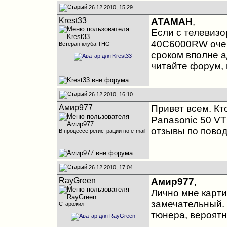
26.12.2010, 15:29
Krest33
АТАМАН
,
Если с телевизо
40C6000RW очень
Ветеран клуба THG
сроком вполне а
читайте форум,
26.12.2010, 16:10
Амир977
Привет всем. Кт
Panasonic 50 V
отзывы по повод
В процессе регистрации по e-mail
26.12.2010, 17:04
RayGreen
Амир977
,
Лично мне карти
замечательный. 
Старожил
тюнера, вероятн