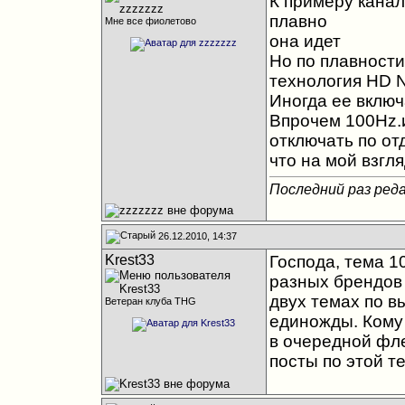
К примеру канал
плавно
Мне все фиолетово
она идет
Но по плавности
технология HD N
Иногда ее включ
Впрочем 100Hz.и
отключать по от
что на мой взгл
Последний раз реда
26.12.2010, 14:37
Krest33
Господа, тема 1
разных брендов
двух темах по в
Ветеран клуба THG
единожды. Кому 
в очередной фл
посты по этой т