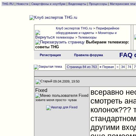
THG.RU
|
Новости
|
Смартфоны и ноутбуки
|
Видеокарты
|
Процессоры
|
Материнские пла
Клуб экспертов THG.ru
>
Периферийное
оборудование и гаджеты
>
Мониторы и
телевизоры
>
Телевизоры
Выбираем телевизор:
советы THG
FAQ 
Регистрация
Правила форума
Страница 84 из 763
«
Первая
<
34
74
7
09.04.2009, 19:50
Fixed
всеравно не
смотреть ана
зовите меня просто- чувак
колонок??? т
стандартном
другими вхо