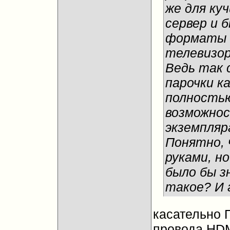
же для ку
сервер и 
форматы и
телевизор
Ведь так 
парочки к
полность
возможнос
экземпляр
Понятно, 
руками, н
было бы з
такое? И 
касательно П
провода HDM