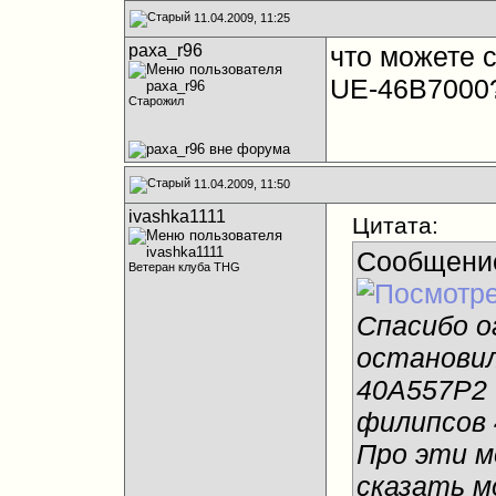
11.04.2009, 11:25
paxa_r96
что можете 
UE-46B7000
Старожил
11.04.2009, 11:50
ivashka1111
Цитата:
Сообщени
Ветеран клуба THG
Спасибо ог
остановил
40A557P2 и
филипсов 
Про эти м
сказать 