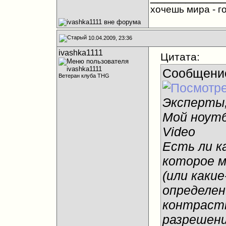
хочешь мира - го
10.04.2009, 23:36
ivashka1111
Цитата:
Сообщени
Ветеран клуба THG
Эксперты,
Мой ноутб
Video
Есть ли к
которое м
(или каки
определен
контрастн
разрешени