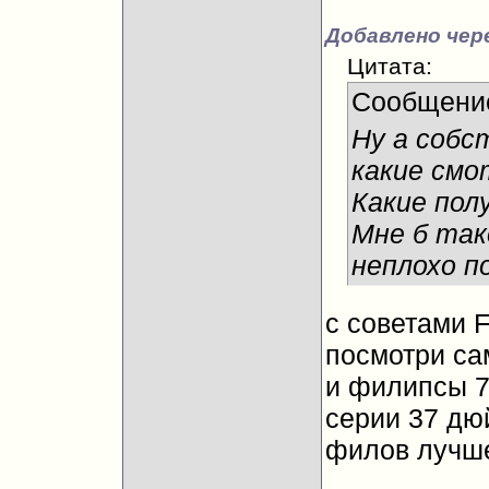
Добавлено чер
Цитата:
Сообщени
Ну а собс
какие смо
Какие пол
Мне б так
неплохо п
с советами 
посмотри са
и филипсы 7й
серии 37 дюй
филов лучше 
__________