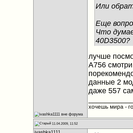
Или обрат
Еще вопро
Что думае
40D3500?
лучше посмо
А756 смотри
порекомендо
данные 2 мо
даже 557 сам
__________
хочешь мира - го
11.04.2009, 11:52
ivashka1111