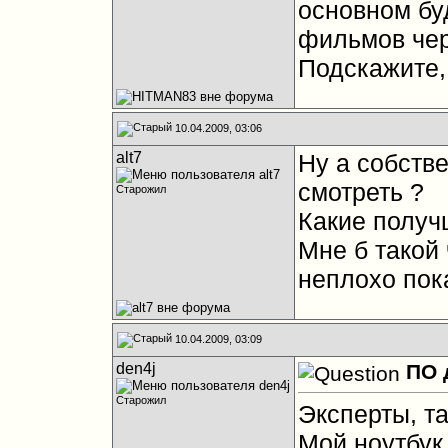
основном бу
фильмов чер
Подскажите,
10.04.2009, 03:06
alt7
Ну а собств
смотреть ?
Старожил
Какие получ
Мне б такой 
неплохо пок
10.04.2009, 03:09
den4j
ПО 
Старожил
Эксперты, та
Мой ноутбук