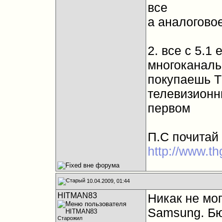
все
а аналоговое
2. все с 5.1
многоканаль
покупаешь Т
телевизионны
первом
П.С почитай 
http://www.t
10.04.2009, 01:44
HITMAN83
Никак не мог
Samsung. Бю
Старожил