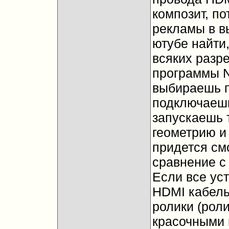
композит, по
рекламы в в
ютубе найти
всяких разр
программы N
выбираешь 
подключаешь
запускаешь 
геометрию и 
придется смо
сравнение с
Если все уст
HDMI кабель
ролики (рол
красочными 