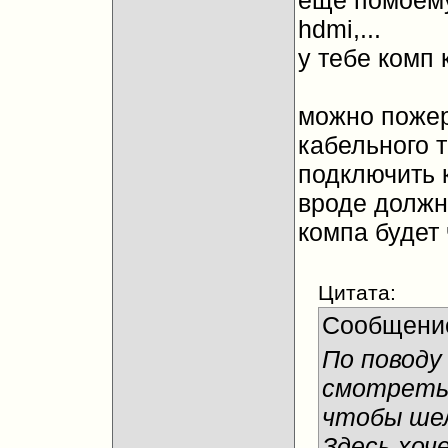
еще помоему
hdmi,...
у тебе комп 
можно пожер
кабельного т
подключить к
вроде должно
компа будет 
Цитата:
Сообщени
По поводу
смотреть 
чтобы шел
Здесь хоч