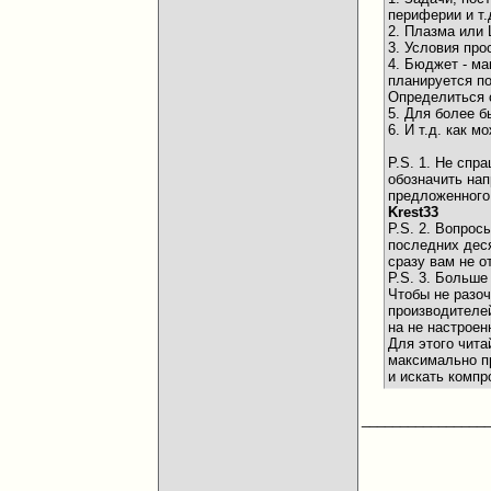
периферии и т.д
2. Плазма или 
3. Условия про
4. Бюджет - ма
планируется по
Определиться 
5. Для более б
6. И т.д. как
P.S. 1. Не спр
обозначить на
предложенного
Krest33
P.S. 2. Вопрос
последних деся
сразу вам не о
P.S. 3. Больш
Чтобы не разоч
производителей
на не настроен
Для этого чита
максимально пр
и искать комп
________________