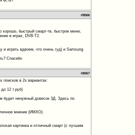
я есть?
#
9066
р хорошо, быстрый смарт-тв, быстрое меню,
ение в играх, DVB-T2.
y и играть вдвоем, что очень гуд) и Samsung
ать? Спасибо
#
9067
х поисков в 2х вариантах:
до 12 т.руб)
ним будет ненужный довесок 3Д. Здесь по
е личное мнение (ИМХО).
плохая картинка и отличный смарт (с лучшим