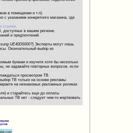
ков в помещении и т.п).
о с указанием конкретного магазина, где
е ссылки
.
В, доступных в вашем регионе.
ланий и предпочтений.
amsung UE40D5000?
) Эксперты могут лишь
осы. Окончательный выбор из
акомым буквам и изучите хотя бы несколько
ы, не задавайте повторных вопросов, если
слаждаться просмотром ТВ.
 выбор ТВ только на основе рекламы
ыбираете на незнакомых рекламных роликах
еля) и старайтесь еще до оплаты
еальных ТВ нет - следует чем-то жертвовать
форума
русов