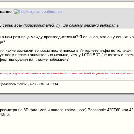
manner
 6 серии всех производителей, лучше самому глазами выбирать
 ли в нем разнирца между производителями? Я слышал, что он у соньки х
до?
еня какие возникли вопросы после поиска в Интернете инфы по теликам.
пут лаг у плазмы значительно меньше, чем у LCD/LED? (не путать с врем
фект выгорания на плазме побежден?
но играть длительно нельзя из-за наличия постоянно весящих в одном месте статических об
ировалось maks75, 07.12.2013 в
19:14
.
просмотра не 3D фильмов и аналог. кабельного) Panasonic 42FT60 или 4
40т.р.