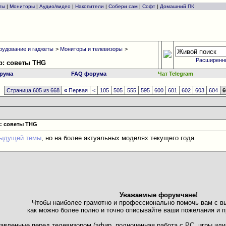
ты
|
Мониторы
|
Аудио/видео
|
Накопители
|
Собери сам
|
Софт
|
Домашний ПК
рудование и гаджеты
>
Мониторы и телевизоры
>
Расширенн
р: советы THG
рума
FAQ форума
Чат Telegram
Страница 605 из 668
«
Первая
<
105
505
555
595
600
601
602
603
604
6
: советы THG
ыдущей темы
, но на более актуальных моделях текущего года.
Уважаемые форумчане!
Чтобы наиболее грамотно и профессионально помочь вам с в
как можно более полно и точно описывайте ваши пожелания и п
ставленные перед телевизором (эфир, полноценная работа с PC, игры и