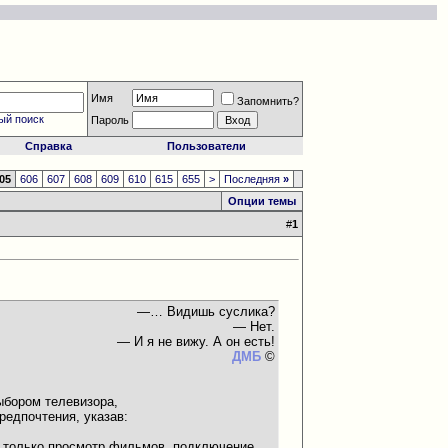
Имя
Запомнить?
ый поиск
Пароль
Справка
Пользователи
05
606
607
608
609
610
615
655
>
Последняя
»
Опции темы
#
1
—… Видишь суслика?
— Нет.
— И я не вижу. А он есть!
ДМБ
©
ыбором телевизора,
редпочтения, указав:
ли только просмотр фильмов, подключение