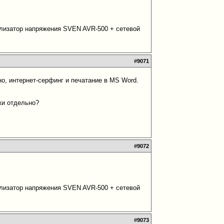
билизатор напряжения SVEN AVR-500 + сетевой
#
9071
но, интернет-серфинг и печатание в MS Word.
ки отдельно?
#
9072
билизатор напряжения SVEN AVR-500 + сетевой
#
9073