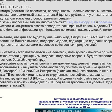
.).
LCD (LED или CCFL).
смотра (расстояние просмотра, освещенность, наличие световых источни
ксимально возможный и желательный (цены в рублях или у.е., желательн
купка или магазина с сопоставимыми ценами).
с этими вопросами вам во многом поможет
FAQ по выбору ТВ
и
полезны
ыстрого и конкретного ответа приводите расширенный список моделей Т
 можно больше информации для большего понимания ваших условий, поже
ашивайте, что для вас будет лучше (
например, Philips 42PFL6605 или S
правление Вашего выбора, подобрав модели, подходящие под ваши запр
 делаете только вы сами на основе собственных предпочтений.
ы и ответы часто повторяются - не ленитесь, пользуйтесь поиском по зн
тков страниц, прежде чем задавать подобные вопросы. Будьте терпелив
тветили. Уважайте чужой труд.
е доверяйте глазам, рукам своим и внутренним ощущениям, ведь вам на
аровываться и не узнать особенности покупки только дома - не делаете
, "обзоров" и "мнений" из Интернета (включая мои), окончательно не в
ных ТВ из коробки или на кем-то скрученных настройках в магазине.
йте инструкции на ТВ (PDF для каждой модели на оф. сайте производит
оверить и понять - подходит ли ТВ под ваши требования и условия. Ид
ромиссы.
maks75
__
Круговой Тест-Пилот.Модернизация ПК
Правила форума
|
Руководство форума
|
Техподдержка 
Профессиональная бесплатная помощь в лечении от ви
Мой блог на D2.ru