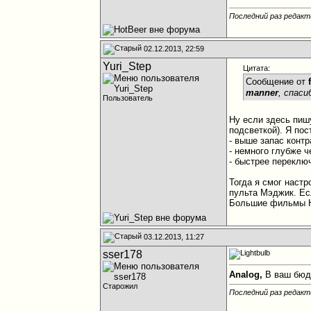
Последний раз редакт
02.12.2013, 22:59
Yuri_Step
Цитата:
Сообщение от
manner
, спас
Пользователь
Ну если здесь пишу
подсветкой). Я по
- выше запас контр
- немного глубже 
- быстрее переклю
Тогда я смог настр
пульта Мэджик. Ес
Большие фильмы H
03.12.2013, 11:27
sser178
Analog,
В ваш бюдж
Старожил
Последний раз редакт