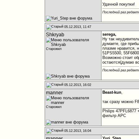
Удачной покупки!
Последний раз редакт
05.12.2013, 11:47
Shkryab
serega,
Ну так неудивител
думаете, где приб
плазме нравится, н
Старожил
51PS5500, 55F6800
Возможно стоит об
остаются(думаю вс
Последний раз редакт
05.12.2013, 16:02
manner
Beast-kun
,
так сразу можно F
________________
Старожил
Philips 47PFL6877
фильтр APC
05.12.2013, 16:04
manner
Yuri_Step
,