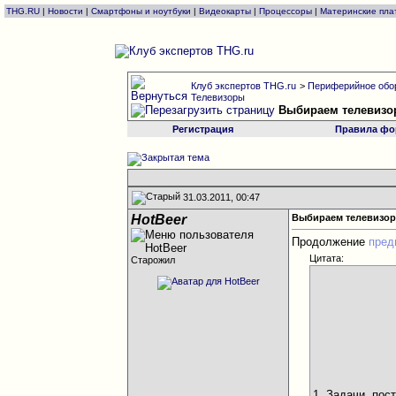
THG.RU
|
Новости
|
Смартфоны и ноутбуки
|
Видеокарты
|
Процессоры
|
Материнские пла
Клуб экспертов THG.ru
>
Периферийное обо
Телевизоры
Выбираем телевизо
Регистрация
Правила фо
31.03.2011, 00:47
HotBeer
Выбираем телевизор
Продолжение
пред
Цитата:
Старожил
1. Задачи, по