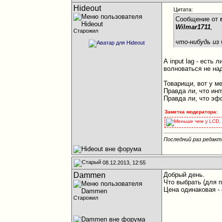
Hideout
Цитата:
Сообщение от
Wilmar1711
,
Старожил
что-нибудь из
А input lag - есть
волноваться не на
Товарищи, вот у м
Правда ли, что ин
Правда ли, что эф
Заметка модератора:
Меньше чем у LCD, 
Последний раз редакт
08.12.2013, 12:55
Dammen
Добрый день.
Что выбрать (для 
Цена одинаковая - 
Старожил