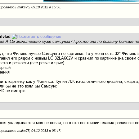
ировалось maks75, 09.10.2012 в
15:30
.
filvlad
ибо! А LG значительно хуже самсунга? Просто она по дизайну больше п
т, что Филипс лучше Самсунга по картинке. То у меня есть 32" Филипс 5
ставил его рядом с новым LG 32LA662V и сравнил по картинке (на своем
аста и резкости (все резче и ярче)
черный
чения
оить картинку как у Филипса. Купил ЛЖ из-за отличного дизайна, смарта
ли бы не это взял бы Самсунг.
D не смотрю.
ет укладывается моя не новая, но в отл состоянии плазма panasonic се
ировалось maks75, 04.12.2013 в
03:47
.