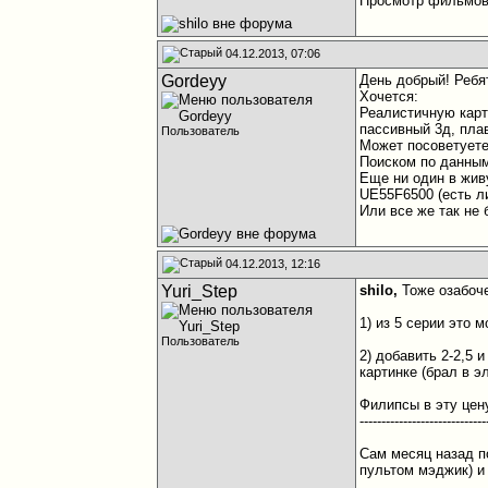
Просмотр фильмов 
04.12.2013, 07:06
Gordeyy
День добрый! Ребя
Хочется:
Реалистичную карт
пассивный 3д, пла
Пользователь
Может посоветуете
Поиском по данным
Еще ни один в живу
UE55F6500 (есть л
Или все же так не 
04.12.2013, 12:16
Yuri_Step
shilo,
Тоже озабоче
1) из 5 серии это
Пользователь
2) добавить 2-2,5 
картинке (брал в 
Филипсы в эту цен
-----------------------------
Сам месяц назад п
пультом мэджик) и