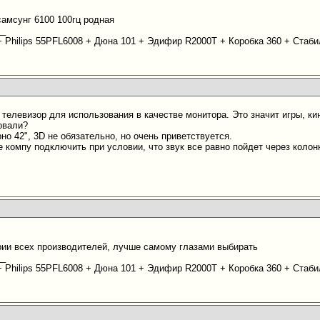
самсунг 6100 100гц родная
__
 + Philips 55PFL6008 + Дюна 101 + Эдифир R2000T + Коробка 360 + Ста
 телевизор для использования в качестве монитора. Это значит игры, ки
овали?
но 42", 3D не обязательно, но очень приветствуется.
е компу подключить при условии, что звук все равно пойдет через колон
ерии всех производителей, лучше самому глазами выбирать
__
 + Philips 55PFL6008 + Дюна 101 + Эдифир R2000T + Коробка 360 + Ста