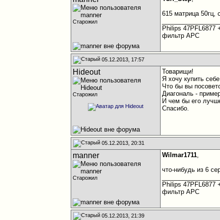
615 матрица 50гц, 
________________
Старожил
Philips 47PFL6877
фильтр APC
05.12.2013, 17:57
Hideout
Товарищи!
Я хочу купить себе
Что бы вы посовет
Диагональ - пример
Старожил
И чем бы его лучш
Спасибо.
05.12.2013, 20:31
manner
Wilmar1711
,
что-нибудь из 6 с
________________
Старожил
Philips 47PFL6877
фильтр APC
05.12.2013, 21:39