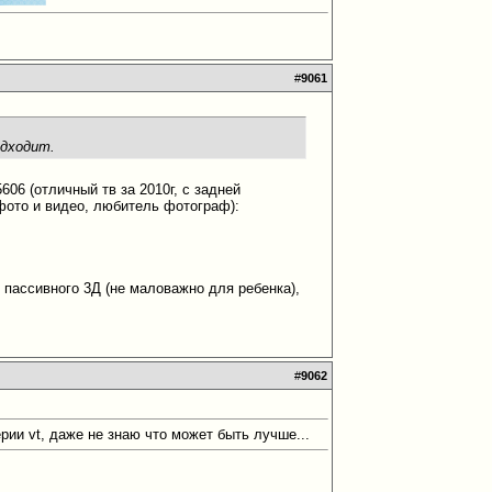
#
9061
одходит.
606 (отличный тв за 2010г, с задней
 фото и видео, любитель фотограф):
, пассивного 3Д (не маловажно для ребенка),
#
9062
рии vt, даже не знаю что может быть лучше...