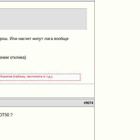
орош. Или насчет инпут лага вообще
енем отклика)
ъектов (таблиц, пистолета и т.д.).
#
9074
2DT50 ?