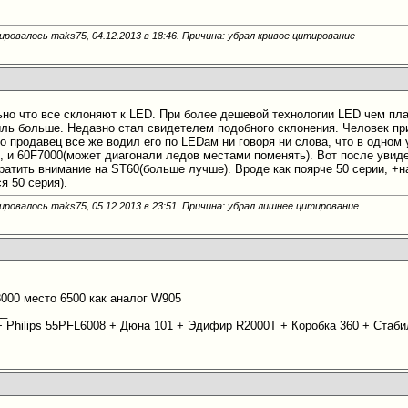
ировалось maks75, 04.12.2013 в
18:46
. Причина: убрал кривое цитирование
ьно что все склоняют к LED. При более дешевой технологии LED чем пла
ыль больше. Недавно стал свидетелем подобного склонения. Человек при
о продавец все же водил его по LEDам ни говоря ни слова, что в одном 
, и 60F7000(может диагонали ледов местами поменять). Вот после увиден
ратить внимание на ST60(больше лучше). Вроде как поярче 50 серии, +н
я 50 серия).
ировалось maks75, 05.12.2013 в
23:51
. Причина: убрал лишнее цитирование
8000 место 6500 как аналог W905
__
 + Philips 55PFL6008 + Дюна 101 + Эдифир R2000T + Коробка 360 + Ста