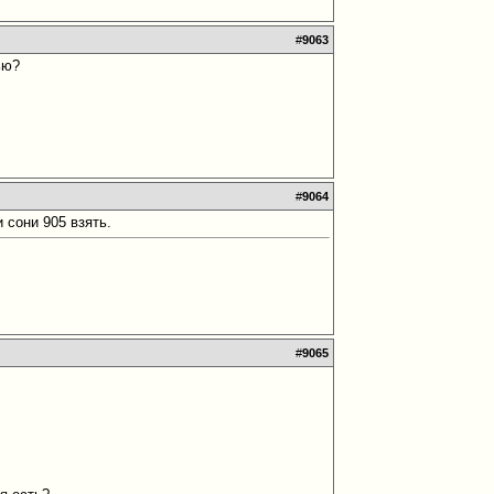
#
9063
ью?
#
9064
 сони 905 взять.
#
9065