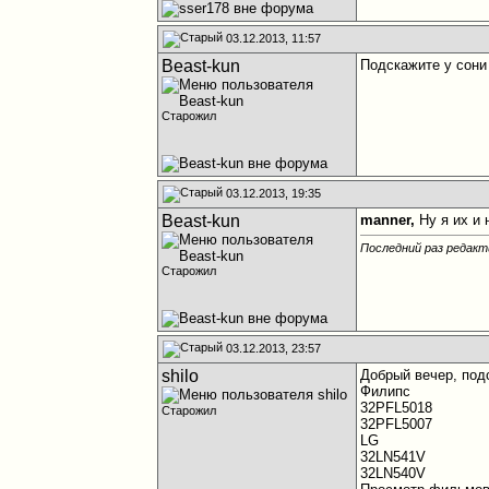
03.12.2013, 11:57
Beast-kun
Подскажите у сони
Старожил
03.12.2013, 19:35
Beast-kun
manner,
Ну я их и 
Последний раз редакт
Старожил
03.12.2013, 23:57
shilo
Добрый вечер, под
Филипс
32PFL5018
Старожил
32PFL5007
LG
32LN541V
32LN540V