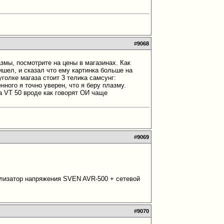
#
9068
змы, посмотрите на цены в магазинах. Как
шел, и сказал что ему картинка больше на
уголке магаза стоит 3 телика самсунг:
ного я точно уверен, что я беру плазму.
а VT 50 вроде как говорят ОИ чаще
#
9069
билизатор напряжения SVEN AVR-500 + сетевой
#
9070