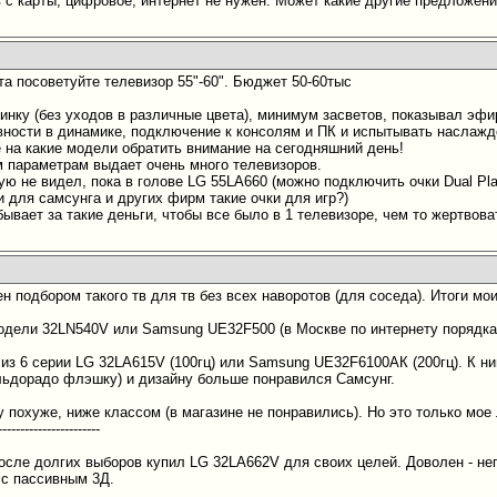
с карты, цифровое, интернет не нужен. Может какие другие предложени
та посоветуйте телевизор 55"-60". Бюджет 50-60тыс
инку (без уходов в различные цвета), минимум засветов, показывал эфи
вности в динамике, подключение к консолям и ПК и испытывать наслажд
 на какие модели обратить внимание на сегодняшний день!
 параметрам выдает очень много телевизоров.
ю не видел, пока в голове LG 55LA660 (можно подключить очки Dual Pla
и для самсунга и других фирм такие очки для игр?)
бывает за такие деньги, чтобы все было в 1 телевизоре, чем то жертвов
н подбором такого тв для тв без всех наворотов (для соседа). Итоги мои
 модели 32LN540V или Samsung UE32F500 (в Москве по интернету порядка 
и из 6 серии LG 32LA615V (100гц) или Samsung UE32F6100АК (200гц). К 
эльдорадо флэшку) и дизайну больше понравился Самсунг.
у похуже, ниже классом (в магазине не понравились). Но это только мо
-----------------------
осле долгих выборов купил LG 32LA662V для своих целей. Доволен - не
 с пассивным 3Д.