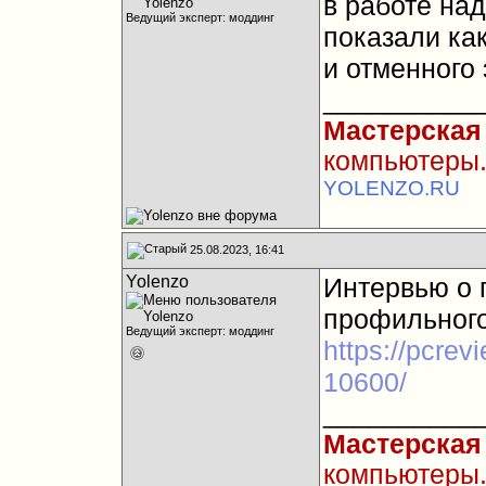
в работе над
Ведущий эксперт: моддинг
показали ка
и отменного 
__________
Мастерская
компьютеры.
YOLENZO.RU
25.08.2023, 16:41
Yolenzo
Интервью о 
профильного
Ведущий эксперт: моддинг
https://pcrevi
10600/
__________
Мастерская
компьютеры.