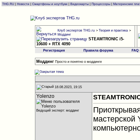
THG.RU
|
Новости
|
Смартфоны и ноутбуки
|
Видеокарты
|
Процессоры
|
Материнские пла
Клуб экспертов THG.ru
>
Теория и практика
>
Моддинг
STEAMTRONIC i5-
10600 + RTX 4090
Регистрация
Правила форума
FAQ
Моддинг
Просто и понятно о моддинге
18.08.2023, 19:15
Yolenzo
STEAMTRONIC 
Приоткрывая
Ведущий эксперт: моддинг
мастерской 
компьютерно