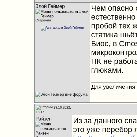
Злой Геймер
Чем опасно 
естественно
Старожил
пробой тех 
статика шьё
Биос, в Cmo
микроконтрол
ПК не работа
глюками.
__________
Для увеличения 
29.10.2022,
13:17
Райзен
Из за данного спа
это уже перебор 