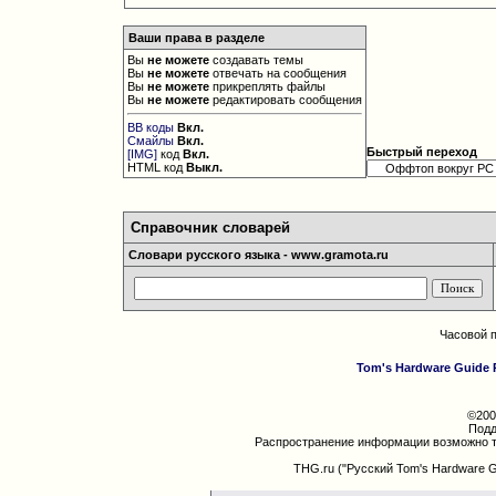
Ваши права в разделе
Вы
не можете
создавать темы
Вы
не можете
отвечать на сообщения
Вы
не можете
прикреплять файлы
Вы
не можете
редактировать сообщения
BB коды
Вкл.
Смайлы
Вкл.
Быстрый переход
[IMG]
код
Вкл.
HTML код
Выкл.
Справочник словарей
Словари русского языка - www.gramota.ru
Часовой 
Tom's Hardware Guide 
©200
Подд
Распространение информации возможно т
THG.ru ("Русский Tom's Hardware 