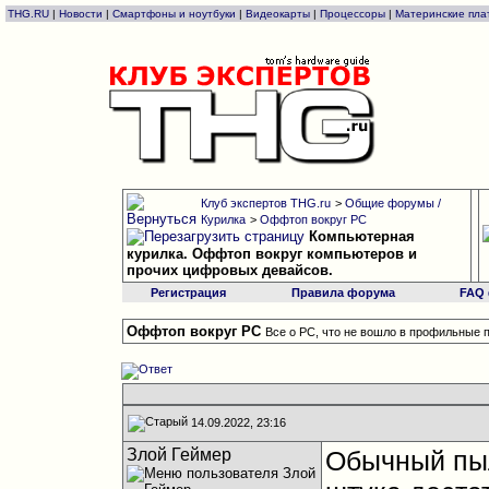
THG.RU
|
Новости
|
Смартфоны и ноутбуки
|
Видеокарты
|
Процессоры
|
Материнские пла
Клуб экспертов THG.ru
>
Общие форумы /
Курилка
>
Оффтоп вокруг РС
Компьютерная
курилка. Оффтоп вокруг компьютеров и
прочих цифровых девайсов.
Регистрация
Правила форума
FAQ
Оффтоп вокруг РС
Все о РС, что не вошло в профильные п
14.09.2022, 23:16
Злой Геймер
Обычный пыл