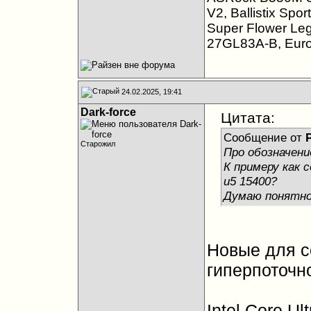
V2, Ballistix Sp
Super Flower Le
27GL83A-B, Eur
24.02.2025, 19:41
Dark-force
Цитата:
Сообщение от
Старожил
Про обозначени
К примеру как 
и5 15400?
Думаю понятно
Новые для с
гиперпоточн
Intel Core Ul