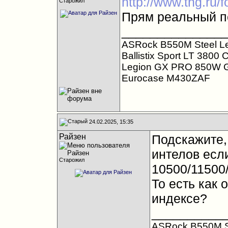
http://www.thg.ru
Старожил
Прям реальный п
______________
ASRock B550M Steel L
Ballistix Sport LT 380
Legion GX PRO 850W G
Eurocase M430ZАF
24.02.2025, 15:35
Райзен
Подскажите,
интелов если
Старожил
10500/11500
То есть как 
индексе?
__________
ASRock B550M S