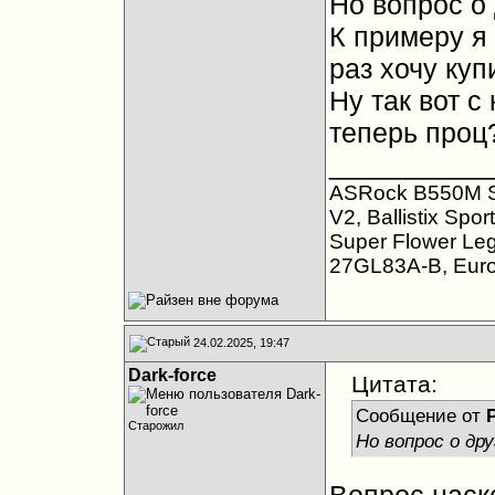
Но вопрос о 
К примеру я 
раз хочу куп
Ну так вот с
теперь проц
__________
ASRock B550M S
V2, Ballistix Sp
Super Flower Le
27GL83A-B, Eur
24.02.2025, 19:47
Dark-force
Цитата:
Сообщение от
Старожил
Но вопрос о дру