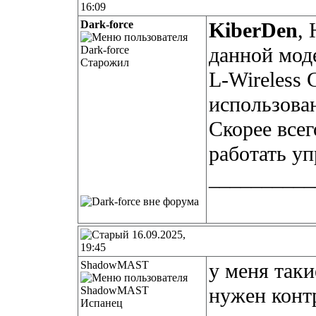
16:09
Dark-force
KiberDen
,
данной моде
Старожил
L-Wireless C
использова
Скорее всего
работать уп
__________
16.09.2025,
19:45
ShadowMAST
у меня так
нужен конт
Испанец