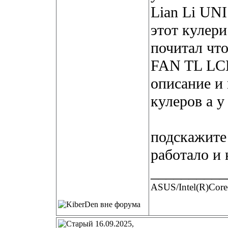
Lian Li UNI
этот кулери
почитал чт
FAN TL LCD
описание и
кулеров а у
подскажите
работало и 
__________
ASUS/Intel(R)Co
16.09.2025,