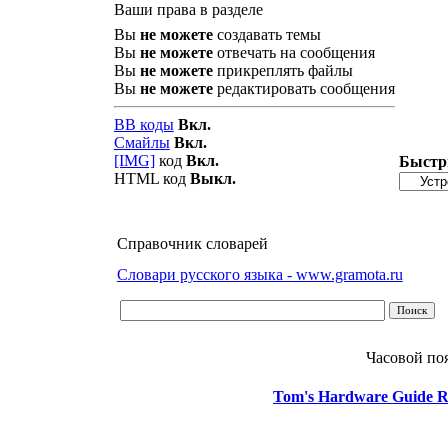
Ваши права в разделе
Вы
не можете
создавать темы
Вы
не можете
отвечать на сообщения
Вы
не можете
прикреплять файлы
Вы
не можете
редактировать сообщения
BB коды
Вкл.
Смайлы
Вкл.
[IMG]
код
Вкл.
Быстр
HTML код
Выкл.
Справочник словарей
Словари русского языка - www.gramota.ru
Часовой по
Tom's Hardware Guide R