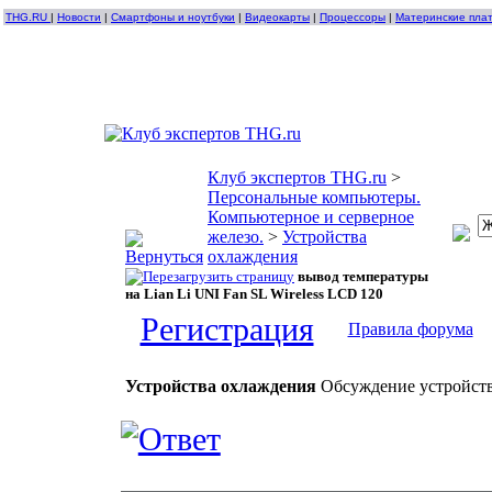
THG.RU
|
Новости
|
Смартфоны и ноутбуки
|
Видеокарты
|
Процессоры
|
Материнские пла
Клуб экспертов THG.ru
>
Персональные компьютеры.
Компьютерное и серверное
железо.
>
Устройства
охлаждения
вывод температуры
на Lian Li UNI Fan SL Wireless LCD 120
Регистрация
Правила форума
Устройства охлаждения
Обсуждение устройств