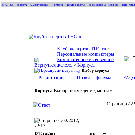
THG.RU
|
Новости
|
Смартфоны и ноутбуки
|
Видеокарты
|
Процессоры
|
Материнские пла
Клуб экспертов THG.ru
>
Персональные компьютеры.
Компьютерное и серверное
железо.
>
Корпуса
Выбор корпуса
Регистрация
Правила форума
FAQ 
Корпуса
Выбор, обсуждение, монтаж
Страница 422
01.02.2012,
22:17
D'Dragon