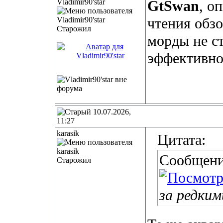
Vladimir90'star
GtSwan
, о
чтения обзо
Старожил
морды не с
эффективно
10.07.2026,
11:27
karasik
Цитата:
Сообщени
Старожил
за редким