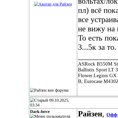
вольтах/лок
пл) всё пок
все устраив
не вижу на г
То есть пок
3...5к за то.
__________
ASRock B550M Ste
Ballistix Sport L
Flower Legion G
B, Eurocase M43
09.10.2025,
03:34
Dark-force
Райзен
,
Офф