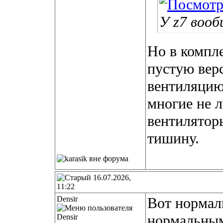
У z7 воо
Но в компле
пустую вер
вентиляцию,
многие не 
вентиляторы
тишину.
16.07.2026,
11:22
Densir
Вот нормал
нормальным