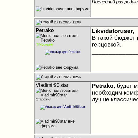
Последний раз редакт
23.12.2025, 11:09
Petrako
Likvidatoruser
,
В такой бюджет 
герцовкой.
ПК-Боярин
_____________
25.12.2025, 10:56
Vladimir90'star
Petrako
, будет 
необходим комфо
лучше классичес
Старожил