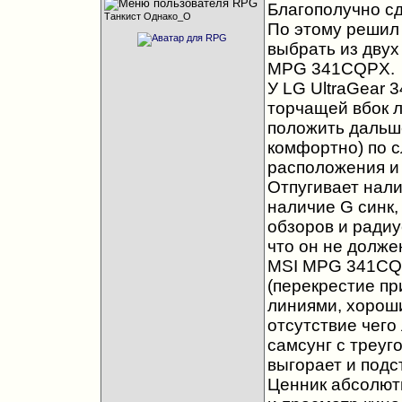
Благополучно сд
Танкист Однако_О
По этому решил 
выбрать из двух
MPG 341CQPX.
У LG UltraGear 
торчащей вбок л
положить дальше
комфортно) по с
расположения и
Отпугивает нали
наличие G синк,
обзоров и ради
что он не долже
MSI MPG 341CQ
(перекрестие пр
линиями, хорош
отсутствие чего
самсунг с треуг
выгорает и подс
Ценник абсолют