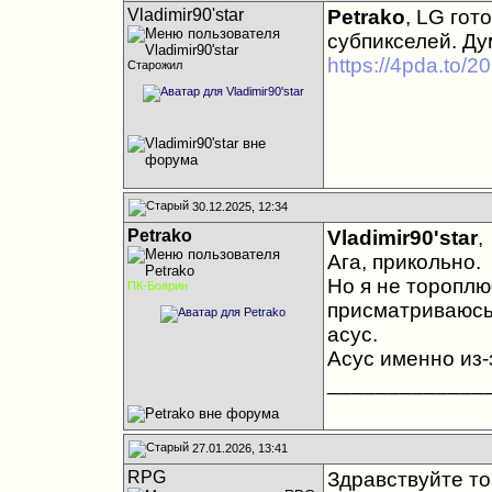
Vladimir90'star
Petrako
, LG гот
субпикселей. Ду
https://4pda.to/2
Старожил
30.12.2025, 12:34
Petrako
Vladimir90'star
,
Ага, прикольно.
Но я не тороплю
ПК-Боярин
присматриваюсь,
асус.
Асус именно из
_____________
27.01.2026, 13:41
RPG
Здравствуйте т