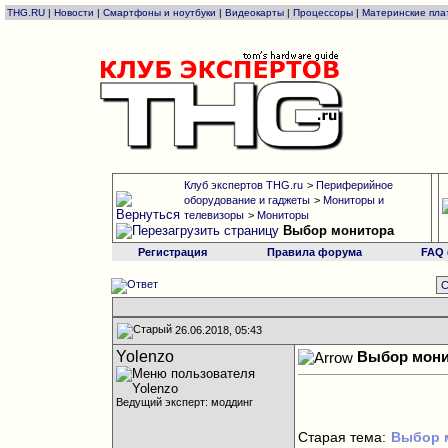
THG.RU
|
Новости
|
Смартфоны и ноутбуки
|
Видеокарты
|
Процессоры
|
Материнские пла
Клуб экспертов THG.ru
>
Периферийное
оборудование и гаджеты
>
Мониторы и
телевизоры
>
Мониторы
Выбор монитора
Регистрация
Правила форума
FAQ
С
26.06.2018, 05:43
Yolenzo
Выбор мони
Ведущий эксперт: моддинг
Старая тема:
Выбор м