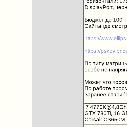
горизонтали: 17
DisplayPort, чер
Бюджет до 100 т
Сайты где смот
https://www.elli
https://pskov.pri
По типу матрицы
особе не напряг
Может что посов
По работе просмо
Заранее спасибо
_____________
i7 4770K@4,8Gh
GTX 780Ti, 16 G
Corsair CS650M. 