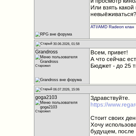
и просмотр кино
Или взять како
невыёживаться
_____________
ATI/AMD Radeon клан
30.06.2026, 01:58
Grandross
Всем, привет!
А что сейчас ес
Бюджет - до 25 т
Старожил
06.07.2026, 15:06
goga2103
Здравствуйте.
https://www.rega
Старожил
Стоит своих де
Хочу использова
будущем, после 