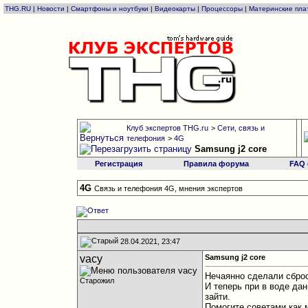
THG.RU
|
Новости
|
Смартфоны и ноутбуки
|
Видеокарты
|
Процессоры
|
Материнские пла
Клуб экспертов THG.ru
>
Сети, связь и
телефония
>
4G
Samsung j2 core
Регистрация
Правила форума
FAQ
4G
Связь и телефония 4G, мнения экспертов
28.04.2021, 23:47
vacy
Samsung j2 core
Нечаянно сделали сброс
Старожил
И теперь при в воде да
зайти.
Помогите советами,как 