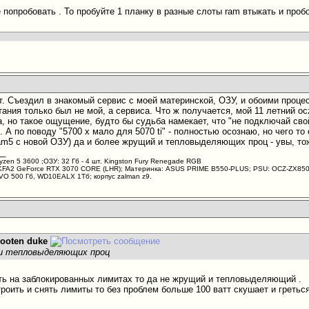
 попробовать . То пробуйте 1 планку в разные слоты ram втыкать и проб
т. Съездил в знакомый сервис с моей материнской, ОЗУ, и обоими процес
тания только был не мой, а сервиса. Что ж получается, мой 11 летний oc
, но такое ощущение, будто бы судьба намекает, что "не подключай свой o
 А по поводу "5700 x мало для 5070 ti" - полностью осознаю, но чего т
am5 с новой ОЗУ) да и более жрущий и тепловыделяющих проц - увы, тож
__
yzen 5 3600 ;ОЗУ: 32 Гб - 4 шт. Kingston Fury Renegade RGB
KFA2 GeForce RTX 3070 CORE (LHR); Материнка: ASUS PRIME B550-PLUS; PSU: OCZ-ZX850W 
VO 500 Гб, WD10EALX 1Тб; корпус zalman z9.
looten duke
 и тепловыделяющих проц
ть на заблокированных лимитах то да не жрущий и тепловыделяющий .
роить и снять лимиты то без проблем больше 100 ватт скушает и греться