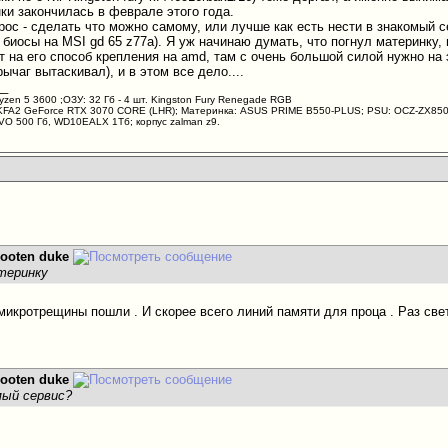
ки закончилась в феврале этого года.
рос - сделать что можно самому, или лучше как есть нести в знакомый с
биосы на MSI gd 65 z77a). Я уж начинаю думать, что погнул материнку,
 на его способ крепления на amd, там с очень большой силой нужно на э
ычаг вытаскивал), и в этом все дело....
__
yzen 5 3600 ;ОЗУ: 32 Гб - 4 шт. Kingston Fury Renegade RGB
KFA2 GeForce RTX 3070 CORE (LHR); Материнка: ASUS PRIME B550-PLUS; PSU: OCZ-ZX850W 
VO 500 Гб, WD10EALX 1Тб; корпус zalman z9.
looten duke
теринку
микротрещины пошли . И скорее всего линий памяти для проца . Раз свет
looten duke
мый сервис?