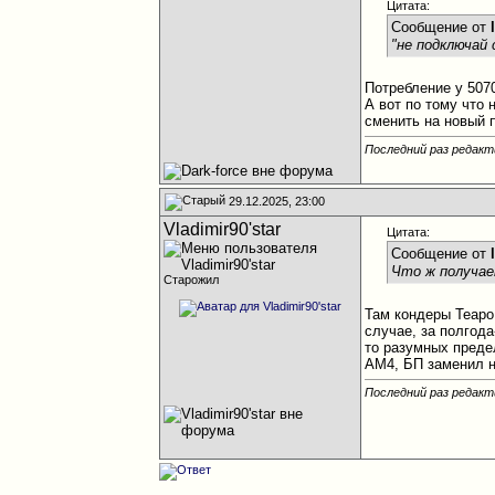
Цитата:
Сообщение от
"не подключай 
Потребление у 5070
А вот по тому что 
сменить на новый 
Последний раз редакти
29.12.2025, 23:00
Vladimir90'star
Цитата:
Сообщение от
Что ж получае
Старожил
Там кондеры Teapo
случае, за полгода
то разумных предел
АМ4, БП заменил н
Последний раз редакти