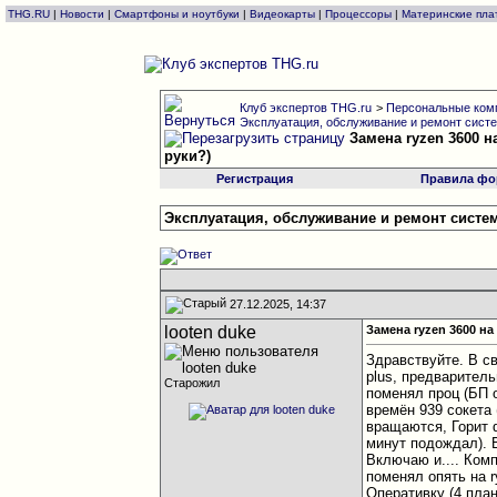
THG.RU
|
Новости
|
Смартфоны и ноутбуки
|
Видеокарты
|
Процессоры
|
Материнские пла
Клуб экспертов THG.ru
>
Персональные комп
Эксплуатация, обслуживание и ремонт сист
Замена ryzen 3600 
руки?)
Регистрация
Правила фо
Эксплуатация, обслуживание и ремонт сист
27.12.2025, 14:37
looten duke
Замена ryzen 3600 н
Здравствуйте. В св
plus, предварител
Старожил
поменял проц (БП 
времён 939 сокета
вращаются, Горит 
минут подождал). 
Включаю и.... Ком
поменял опять на r
Оперативку (4 план