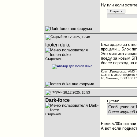
Ну или если хотите
28.12.2025, 12:48
looten duke
Благодарю за отве
процами... Блок пи
Это мистика-лирика
поеду за новым БП.
Старожил
более переход на 
________________
Комп :Процессор: AMD r
C16 8ГБ 3600; Видюха 
Гб, Samsung SSD 860 E
28.12.2025, 15:53
Dark-force
Цитата:
Сообщение от
более жрущий
Старожил
Если 5700х остави
А вот если поднаст