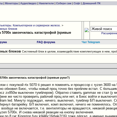
ты
|
Мониторы
|
Аудио/видео
|
Накопители
|
Собери сам
|
Софт
|
Домашний ПК
ьютеры. Компьютерное и серверное железо.
>
емных блоков
на 5700x закончилась катастрофой (кривые
Расширенн
рума
FAQ форума
Чат Telegram
емных блоков
Системный блок в целом, взаимодействие комплектующих в нем, про
а 5700x закончилась катастрофой (кривые руки?)
язи с покупкой rtx 5070 ti решил я поменять и процессор с ryzen 3600 на
ьно обновил Биос, чтобы новый проц точно без проблем встал. С больши
ocz zx850w выключен тумблером). Обратно ставить gammax не стал (у м
 (мне же чисто проверить рабочий проц или нет, в Биос войти и выключ
dram led. Минуту подождал, ничего, выключил, тумблер БП выключил. Сбр
Вернул батарейку. БП включил, комп включил, ничего не поменялось. Оп
п вообще не включается, т.е. вентиляторы не вращаются, никакой реакц
yzen 5700x. И снова никакой реакции на кнопку включения.
ки по 8 гиг Kingston fury kf446c16rbak2/16) тоже дёргал, а именно выним