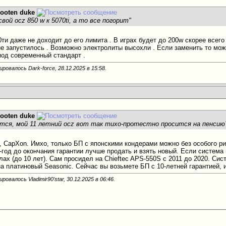
looten duke
свой ocz 850 w к 5070ti, а то все погорит"
ти даже не доходит до его лимита . В играх будет до 200w скорее всего 
не запустилось . Возможно электролиты высохли . Если заменить то можн
под современный стандарт .
ровалось Dark-force, 28.12.2025 в
15:58
.
looten duke
тся, мой 11 летний ocz вот так тихо-протестно просится на пенсию
, CapXon. Имхо, только БП с японскими кондерами можно без особого ри
-год до окончания гарантии лучше продать и взять новый. Если система
ах (до 10 лет). Сам просидел на Chieftec APS-550S с 2011 до 2020. Сис
а платиновый Seasonic. Сейчас вы возьмете БП с 10-летней гарантией, и
ровалось Vladimir90'star, 30.12.2025 в
06:46
.