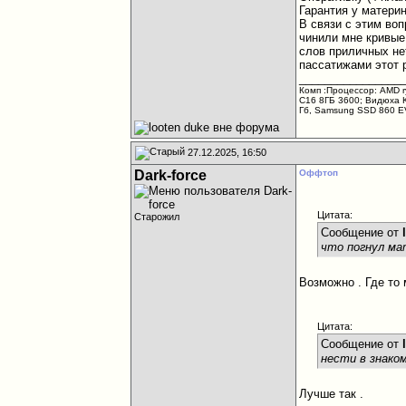
Гарантия у материн
В связи с этим воп
чинили мне кривые 
слов приличных нет
пассатижами этот р
________________
Комп :Процессор: AMD r
C16 8ГБ 3600; Видюха 
Гб, Samsung SSD 860 E
27.12.2025, 16:50
Dark-force
Оффтоп
Цитата:
Старожил
Сообщение от
что погнул ма
Возможно . Где то 
Цитата:
Сообщение от
нести в знако
Лучше так .