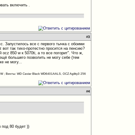
овать включить .
#
3
с. Запустилось все с первого тычка с обоими
z вот так тихо-протестно просится на пенсию?
cz 850 w к 5070ti, а то все погорит". Что ж,
о ещё большего позволить не могу себе (тем
е не могу...
; Винты: WD Caviar Black WD6401AALS, OCZ Agility3 256
#
4
 под 80 будет ))