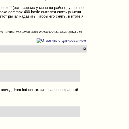
ервис? (есть сервис у меня на районе, успешно
 пока gammax 400 basic пытался снять (у меня
тот рычаг надавить, чтобы его снять, в итоге я
; Винты: WD Caviar Black WD6401AALS, OCZ Agility3 256
#
2
одиод dram led светится....наверно красный .