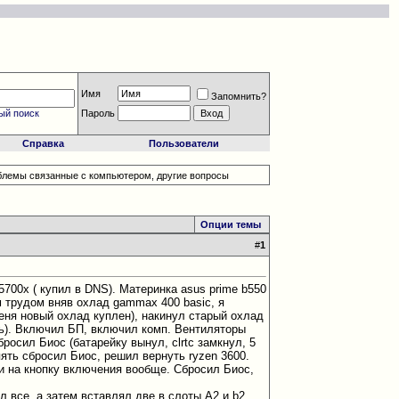
Имя
Запомнить?
ый поиск
Пароль
Справка
Пользователи
блемы связанные с компьютером, другие вопросы
Опции темы
#
1
 5700x ( купил в DNS). Материнка asus prime b550
м трудом вняв охлад gammax 400 basic, я
еня новый охлад куплен), накинул старый охлад
ить). Включил БП, включил комп. Вентиляторы
осил Биос (батарейку вынул, clrtc замкнул, 5
ять сбросил Биос, решил вернуть ryzen 3600.
ии на кнопку включения вообще. Сбросил Биос,
ал все, а затем вставлял две в слоты А2 и b2.