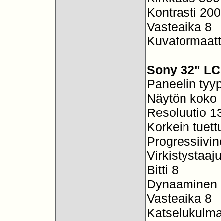
Kontrasti 200
Vasteaika 8
Kuvaformaatt
Sony 32" L
Paneelin tyy
Näytön koko 
Resoluutio 1
Korkein tuett
Progressiivi
Virkistystaaj
Bitti 8
Dynaaminen k
Vasteaika 8
Katselukulm