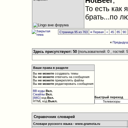
HotBeer
,
То есть как 
брать...по л
Страница 95 из 763
«
Первая
<
45
85
90
«
Предыдущ
Здесь присутствуют: 50
(пользователей: 0 , гостей: 5
Ваши права в разделе
Вы
не можете
создавать темы
Вы
не можете
отвечать на сообщения
Вы
не можете
прикреплять файлы
Вы
не можете
редактировать сообщения
BB коды
Вкл.
Смайлы
Вкл.
Быстрый переход
[IMG]
код
Вкл.
HTML код
Выкл.
Справочник словарей
Словари русского языка - www.gramota.ru