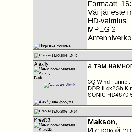
Formaatti 16:
Värijärjest
HD-valmius
MPEG 2
Antenniverkon
19.05.2009, 15:45
Alexfly
а там намно
__________
Граф
3Q Wind Tunnel, 
DDR II 4x2Gb Ki
SONIC HD4870 
19.05.2009, 16:14
Krest33
Makson
,
И с какой с