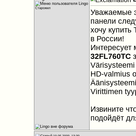
Старожил
Уважаемые э
панели следу
хочу купить
в России!
Интересует
32FL760TC
Värisysteem
HD-valmius о
Äänisysteem
Virittimen t
Извините чт
подойдёт дл
19.05.2009, 13:39