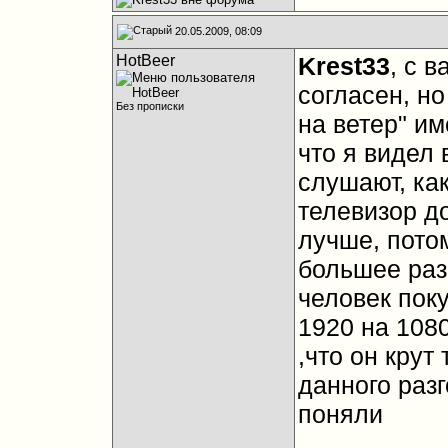
20.05.2009, 08:09
HotBeer
Krest33
, с 
согласен, н
Без прописки
на ветер" им
что я видел 
слушают, как
телевизор до
лучше, пото
большее раз
человек пок
1920 на 1080
,что он крут 
данного раз
поняли