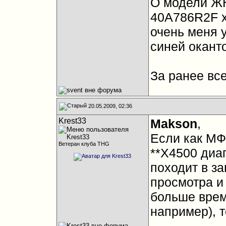
О модели ЖК
40A786R2F х
очень меня у
синей окант
За ранее все
20.05.2009, 02:36
Krest33
Makson
,
Если как МФ
Ветеран клуба THG
**X4500 диа
походит в з
просмотра и
больше врем
например), т