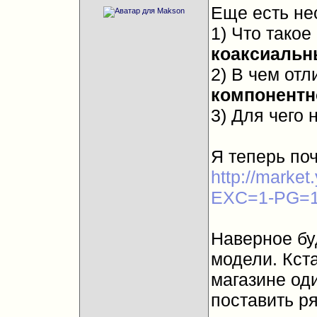
Еще есть не
1) Что такое
коаксиальн
2) В чем от
компонентн
3) Для чего
Я теперь по
http://market
EXC=1-PG=
Наверное бу
модели. Кста
магазине оди
поставить р