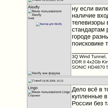
Alexfly
ну если вилк
наличие вхо
Граф
телевизоры 
стандартам 
городе разны
поисковике т
__________
3Q Wind Tunnel, 
DDR II 4x2Gb Ki
SONIC HD4870 
19.05.2009, 15:13
Lingo
Дело всё в 
купленные в
Старожил
России без т