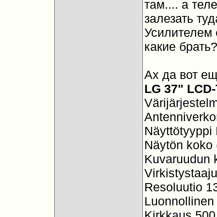
там.... а те
залезать туд
Усилителем 
какие брать
Ах да вот е
LG 37" LCD
Värijärjest
Antenniverkon
Näyttötyyppi
Näytön koko 
Kuvaruudun 
Virkistystaa
Resoluutio 1
Luonnollinen 
Kirkkaus 500