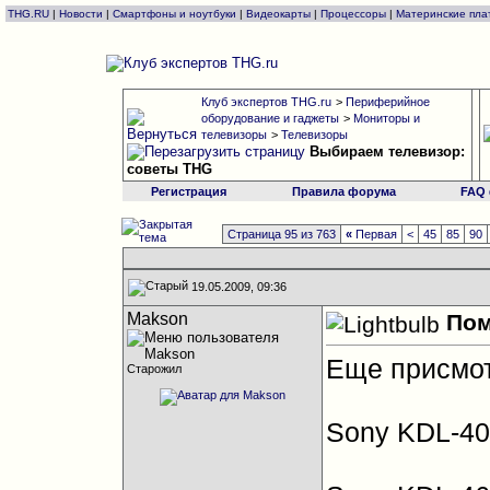
THG.RU
|
Новости
|
Смартфоны и ноутбуки
|
Видеокарты
|
Процессоры
|
Материнские пла
Клуб экспертов THG.ru
>
Периферийное
оборудование и гаджеты
>
Мониторы и
телевизоры
>
Телевизоры
Выбираем телевизор:
советы THG
Регистрация
Правила форума
FAQ
Страница 95 из 763
«
Первая
<
45
85
90
19.05.2009, 09:36
Makson
Пом
Еще присмот
Старожил
Sony KDL-4