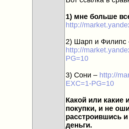
1) мне больше вс
http://market.yand
2) Шарп и Филипс 
http://market.yand
PG=10
3) Сони –
http://ma
EXC=1-PG=10
Какой или какие 
покупки, и не ош
расстроившись и 
деньги.