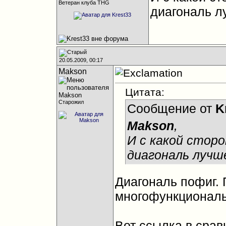
Ветеран клуба THG
диагональ л
20.05.2009, 00:17
Makson
Цитата:
Старожил
Сообщение от
K
Makson
,
И с какой стор
диагональ лучше
Диагональ пофиг. 
многофункциональн
Вот ссылка в срав