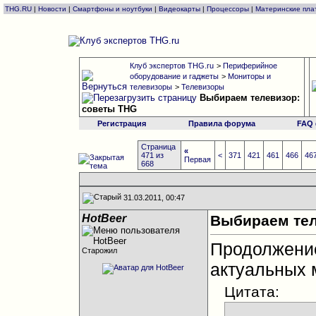
THG.RU
|
Новости
|
Смартфоны и ноутбуки
|
Видеокарты
|
Процессоры
|
Материнские пла
Клуб экспертов THG.ru
>
Периферийное
оборудование и гаджеты
>
Мониторы и
телевизоры
>
Телевизоры
Выбираем телевизор:
советы THG
Регистрация
Правила форума
FAQ
Страница
«
471 из
<
371
421
461
466
46
Первая
668
31.03.2011, 00:47
HotBeer
Выбираем тел
Продолжен
Старожил
актуальных 
Цитата: