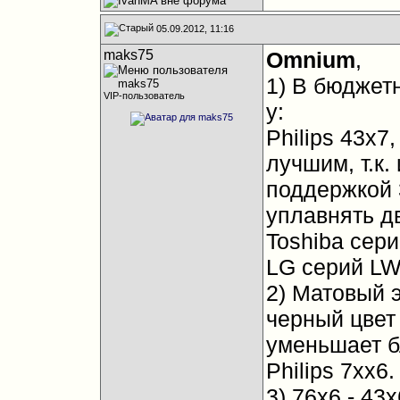
05.09.2012, 11:16
maks75
Omnium
,
1) В бюджет
VIP-пользователь
у:
Philips 43х7
лучшим, т.к
поддержкой 
уплавнять д
Toshiba сери
LG серий LW
2) Матовый 
черный цвет 
уменьшает бл
Philips 7хх6.
3) 76х6 - 43