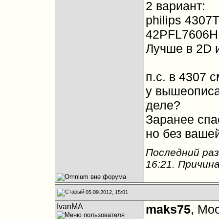
2 вариант:
philips 4307
42PFL7606H
Лучше в 2D 
п.с. в 4307 
у вышеописа
деле?
Заранее спас
но без ваше
Последний раз
16:21
. Причин
05.09.2012, 15:01
IvanMA
maks75
, Мо