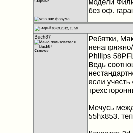
модели Фили
Старожил
без оф. гара
06.09.2012, 13:50
Buch87
Ребятки, Мак
ненапряжно/
Старожил
Philips 58P
Ведь соотно
нестандартн
если учесть
трехсторонн
Мечусь межд
55hx853. те