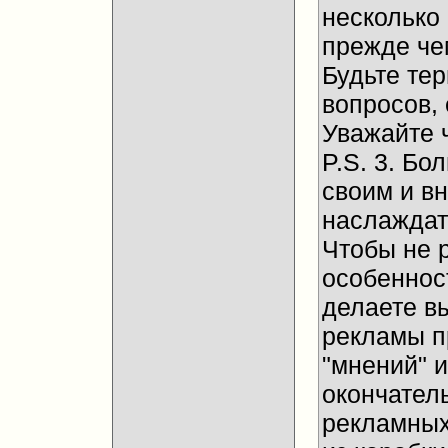
несколько
прежде че
Будьте те
вопросов, 
Уважайте 
P.S. 3. Бо
своим и в
наслаждат
Чтобы не 
особенност
делаете в
рекламы п
"мнений" и
окончател
рекламных