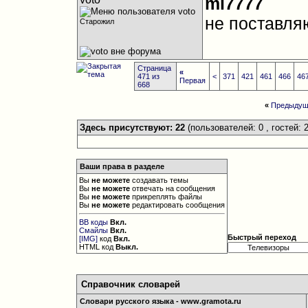
ml7777
не поставля
Старожил
Страница
«
471 из
<
371
421
461
466
46
Первая
668
«
Предыдущ
Здесь присутствуют: 22
(пользователей: 0 , гостей: 2
Ваши права в разделе
Вы
не можете
создавать темы
Вы
не можете
отвечать на сообщения
Вы
не можете
прикреплять файлы
Вы
не можете
редактировать сообщения
BB коды
Вкл.
Смайлы
Вкл.
Быстрый переход
[IMG]
код
Вкл.
HTML код
Выкл.
Справочник словарей
Словари русского языка - www.gramota.ru