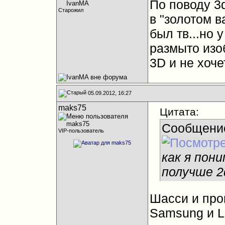
По поводу 3d
Старожил
в "золотом 
был тв...но 
размыто изо
3D и не хоче
05.09.2012, 16:27
maks75
Цитата:
Сообщени
VIP-пользователь
как я пони
получше 2
Шасси и про
Samsung и L