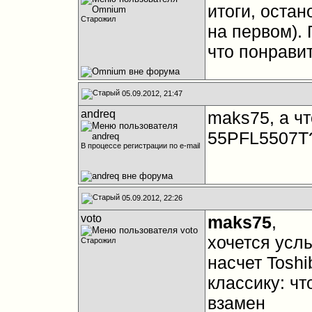
итоги, остан
Старожил
на первом). 
что понрави
05.09.2012, 21:47
andreq
maks75, а чт
55PFL5507T
В процессе регистрации по e-mail
05.09.2012, 22:26
voto
maks75
,
хочется усл
Старожил
насчет Tosh
классику: ч
взамен