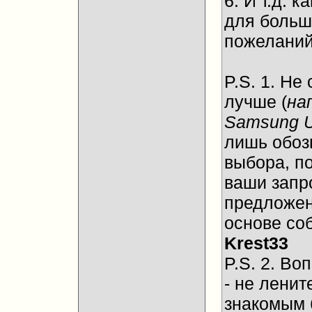
6. И т.д.
для больш
пожеланий
P.S. 1. Не
лучше (
на
Samsung 
лишь обоз
выбора, п
ваши запр
предложен
основе со
Krest33
P.S. 2. Во
- не ленит
знакомым 