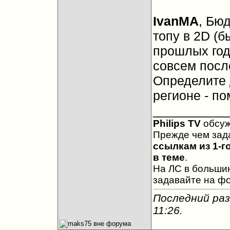
IvanMA
, Бю
топу в 2D (б
прошлых год
совсем после
Определите 
регионе - по
__________
Philips TV
обсу
Прежде чем зад
ссылкам из 1-г
в теме
.
На ЛС в большин
задавайте на ф
Последний раз
11:26
.