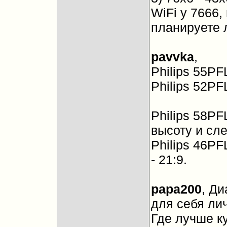
WiFi у 7666,
планируете 
pavvka
,
Philips 55P
Philips 52P
Philips 58PF
высоту и сл
Philips 46PF
- 21:9.
papa200
, Ди
для себя лич
Где лучше ку