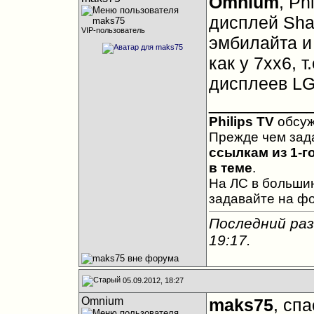
Omnium
, Ph
дисплей Shar
VIP-пользователь
эмбилайта и
как у 7хх6, 
дисплеев LG 
__________
Philips TV
обсу
Прежде чем зад
ссылкам из 1-г
в теме
.
На ЛС в большин
задавайте на ф
Последний раз
19:17
.
05.09.2012, 18:27
Omnium
maks75
, сп