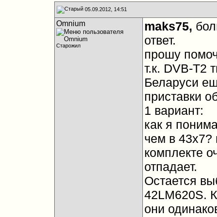
05.09.2012, 14:51
Omnium
maks75,
бол
ответ.
Старожил
прошу помоч
т.к. DVB-T2 
Беларуси еще
приставки о
1 вариант:
как я понима
чем в 43х7? 
комплекте оч
отпадает.
Остается выб
42LM620S. К
они одинако