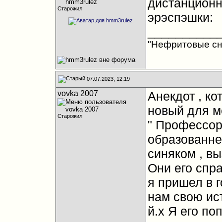
дистанционн
Старожил
эрэспэшки:
__________
"Нефритовые сны
07.07.2023, 12:19
vovka 2007
Анекдот , к
новый для м
Старожил
" Профессор
образованне
синяком , вы
Они его спра
я пришел в 
нам свою ист
й.х Я его по