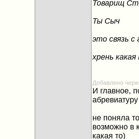
Товарищ Ст
Ты Сыч
это связь с
хрень какая 
Добавлено чере
И главное, 
абревиатуру 
не поняла то
возможно в к
какая то)