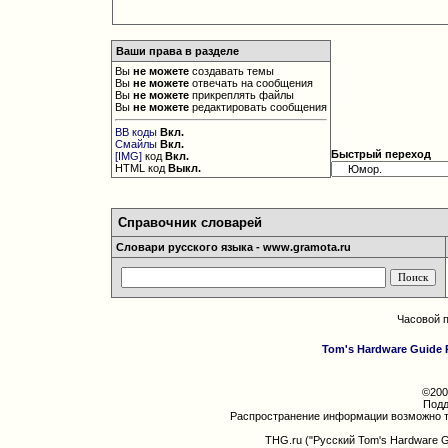
Ваши права в разделе
Вы
не можете
создавать темы
Вы
не можете
отвечать на сообщения
Вы
не можете
прикреплять файлы
Вы
не можете
редактировать сообщения
BB коды
Вкл.
Смайлы
Вкл.
Быстрый переход
[IMG]
код
Вкл.
HTML код
Выкл.
Справочник словарей
Словари русского языка - www.gramota.ru
Часовой 
Tom's Hardware Guide 
©200
Подд
Распространение информации возможно т
THG.ru ("Русский Tom's Hardware 