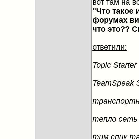
вот там на в
"Что такое 
форумах виж
что это?? С
ответили:
Topic Starte
TeamSpeak 
транспортн
тепло сеть
тим спик та