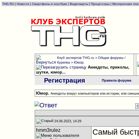
THG.RU
|
Новости
|
Смартфоны и ноутбуки
|
Видеокарты
|
Процессоры
|
Материнские пла
Клуб экспертов THG.ru
>
Общие форумы /
Курилка
>
Юмор.
Анекдоты, приколы,
шутки, юмор...
Регистрация
Правила форума
Юмор.
Анекдоты вокруг компьютеров или истории, или смешны
С
24.06.2023, 14:29
hmm3rulez
Самый быст