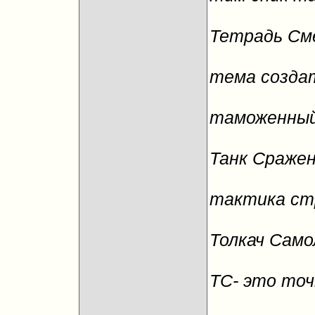
Тетрадь См
тема созда
таможенный
Танк Сраже
тактика ст
Толкач Само
ТС- это точ