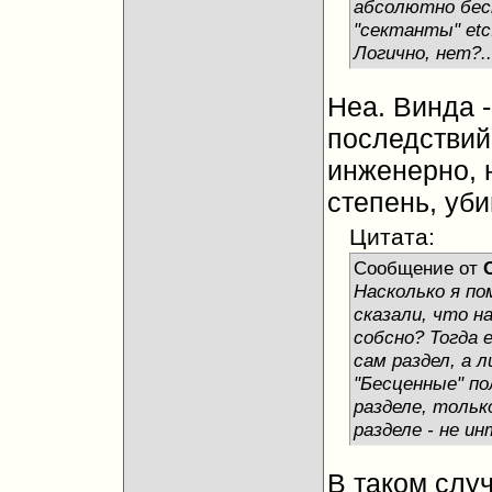
абсолютно бес
"сектанты" etc
Логично, нет?..
Неа. Винда 
последствий
инженерно, н
степень, уб
Цитата:
Сообщение от
Насколько я по
сказали, что н
собсно? Тогда 
сам раздел, а л
"Бесценные" п
разделе, тольк
разделе - не и
В таком слу