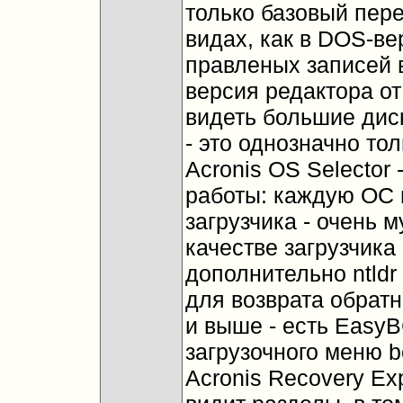
только базовый пере
видах, как в DOS-вер
правленых записей в 
версия редактора от
видеть большие дис
- это однозначно то
Acronis OS Selector
работы: каждую ОС 
загрузчика - очень 
качестве загрузчик
дополнительно ntldr
для возврата обратн
и выше - есть Easy
загрузочного меню b
Acronis Recovery Exp