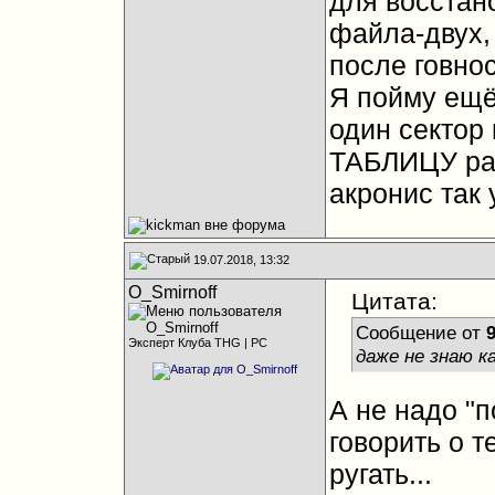
для восстан
файла-двух,
после говно
Я пойму ещё
один сектор
ТАБЛИЦУ раз
акронис так
19.07.2018, 13:32
O_Smirnoff
Цитата:
Сообщение от
Эксперт Клуба THG | PC
даже не знаю к
А не надо "п
говорить о т
ругать...