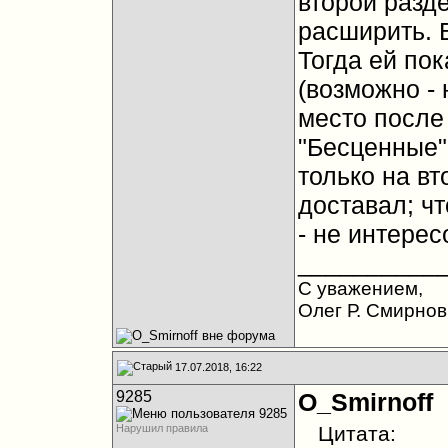
второй разде
расширить. В
Тогда ей по
(возможно - 
место после 
"Бесценные"
только на вт
доставал; ч
- не интерес
__________
С уважением,
Олег Р. Смирнов
17.07.2018, 16:22
9285
O_Smirnoff
Нарушил правила
Цитата: