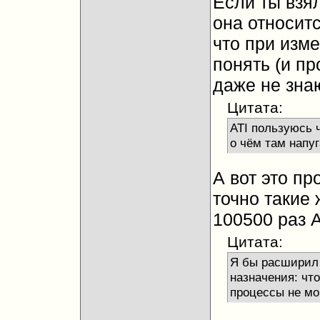
Если ты взя
она относитс
что при изме
понять (и про
даже не знаю
Цитата:
ATI пользуюсь ч
о чём там напуг
А вот это пр
точно такие 
100500 раз 
Цитата:
Я бы расширил
назначения: чт
процессы не мо