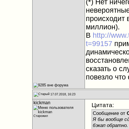
(*) Нет ниче
невероятные
происходит в
миллион).
В
http://www
t=99157
прим
динамическо
восстановле
сказать о сл
повезло что
17.07.2018, 16:23
kickman
Цитата:
Сообщение от
Старожил
Я бы вообще сд
бэкап обратно. 