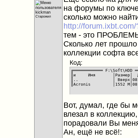
на форумы по ключев
сколько можно найти 
Старожил
http://forum.ixbt.co
тем - это ПРОБЛЕМЫ
Сколько лет прошло 
коллекции софта все
Код:
╔════════════ F:\Soft\HDD ═
║и     Имя       │Размер│  
║..              │ Вверх│08
║Acronis         │1552 М│08
Вот, думал, где бы м
влезал в коллекцию,
порадовали Вы мен
Ан, ещё не всё!: