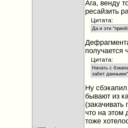
Ага, венду т
ресайзить р
Цитата:
Да и эти "преоб
Дефрагментац
получается 
Цитата:
Начать с бэкапа
забит данными
Ну сбэкапил
бывают из ка
(закачивать 
что на этом 
тоже хотелос