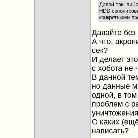
Давай так: либ
HDD склонироват
конкретными про
Давайте без
А что, акрон
сек?
И делает это
с хобота не 
В данной тем
но данные мн
одной, в том
проблем с р
уничтожения
О каких (ещ
написать?