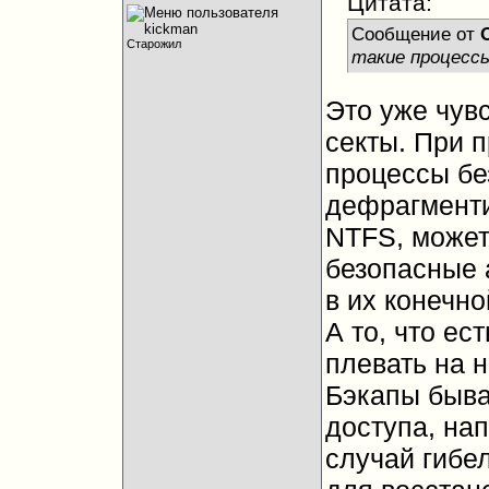
Цитата:
Сообщение от
Старожил
такие процесс
Это уже чув
секты. При 
процессы бе
дефрагменти
NTFS, может
безопасные 
в их конечно
А то, что ес
плевать на 
Бэкапы быва
доступа, нап
случай гибе