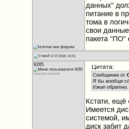
данных" дол
питание в п
тома в логич
свои данные
пакета "ПО" 
17.07.2018, 16:41
9285
Цитата:
Нарушил правила
Сообщение от
Я бы вообще сд
бэкап обратно.
Кстати, ещё 
Имеется диск
системой, и
диск забит 