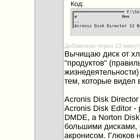
Код:
╔════════════════════ F:\So
║и                  Имя    
║..                        
║Acronis Disk Director 12 B
Добавлено через 22 мину
Вычищаю диск от хл
"продуктов" (правил
жизнедеятельности) 
тем, которые видел 
Acronis Disk Directo
Acronis Disk Editor 
DMDE, а Norton Disk
большими дисками, 
акронисом. Глюков 