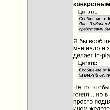
конкретны
Цитата:
Сообщение от
Явный убийца 
средствами бы 
Я бы вообще
мне надо и з
делает in-pl
Цитата:
Сообщение от
хвалёный Univer
Не то, чтобы
гонял... но 
просто подн
ином железе