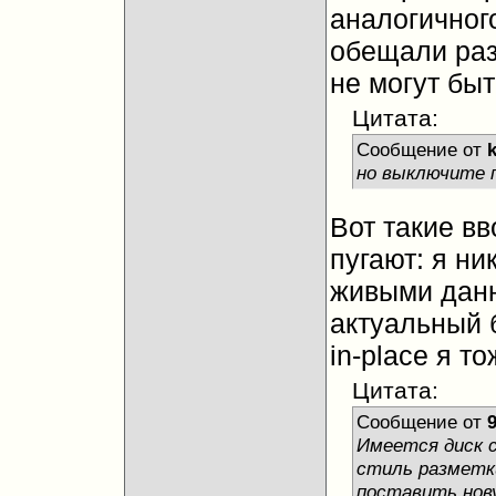
аналогичного
обещали раз
не могут бы
Цитата:
Сообщение от
но выключите 
Вот такие в
пугают: я ни
живыми данн
актуальный б
in-place я то
Цитата:
Сообщение от
Имеется диск с
стиль разметк
поставить нову