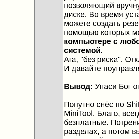
позволяющий вручну
диске. Во время уста
можете создать резе
помощью которых м
компьютере с люб
системой
.
Ага, "без риска". Отк
И давайте поуправл
Вывод:
Упаси Бог от
Попутно снёс по Sh
MiniTool. Благо, вс
безплатные. Потрен
разделах, а потом 