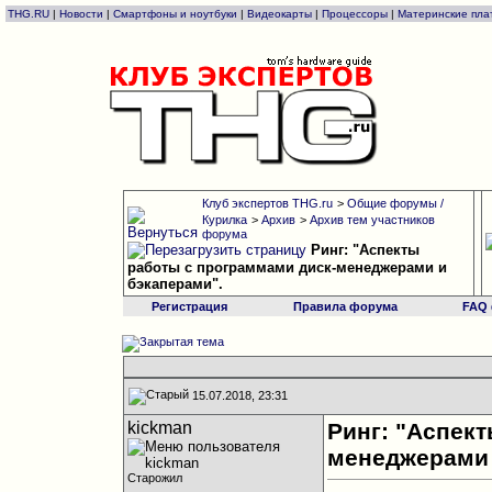
THG.RU
|
Новости
|
Смартфоны и ноутбуки
|
Видеокарты
|
Процессоры
|
Материнские пла
Клуб экспертов THG.ru
>
Общие форумы /
Курилка
>
Архив
>
Архив тем участников
форума
Ринг: "Аспекты
работы с программами диск-менеджерами и
бэкаперами".
Регистрация
Правила форума
FAQ
15.07.2018, 23:31
kickman
Ринг: "Аспек
менеджерами 
Старожил