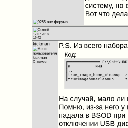
систему, но 
Вот что дела
17.07.2018,
16:42
kickman
P.S. Из всего набора
Код:
Старожил
╔══════════════ F:\Soft\HDD
║и           Имя           
║..                        
║true_image_home_cleanup  z
║trueimagehomecleanup     z
На случай, мало ли
Помню, из-за него у
падала в BSOD при 
отключении USB-дис