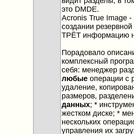
видит разделы, в то
это DMDE.
Acronis True Image 
создании резервной
ТРЁТ информацию н
Порадовало описание:
комплексный програ
себя: менеджер раз
любые
операции с р
удаление, копирова
размеров, разделен
данных
; * инструм
жестком диске; * ме
нескольких операци
управления их загру