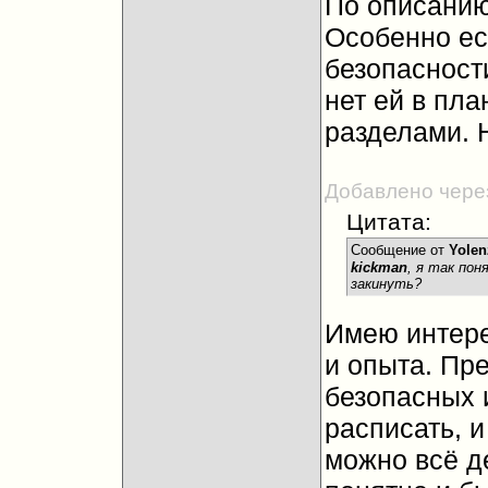
По описанию
Особенно ес
безопасност
нет ей в пла
разделами. 
Добавлено чере
Цитата:
Сообщение от
Yolen
kickman
, я так по
закинуть?
Имею интере
и опыта. Пр
безопасных 
расписать, и
можно всё д