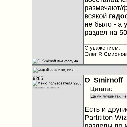
размечают/ф
всякой
гадо
не было - а 
раздел на 50
__________
С уважением,
Олег Р. Смирнов
25.07.2018, 19:38
9285
O_Smirnoff
Нарушил правила
Цитата:
Да уж лучше так, ч
Есть и други
Partititon W
разделы по м