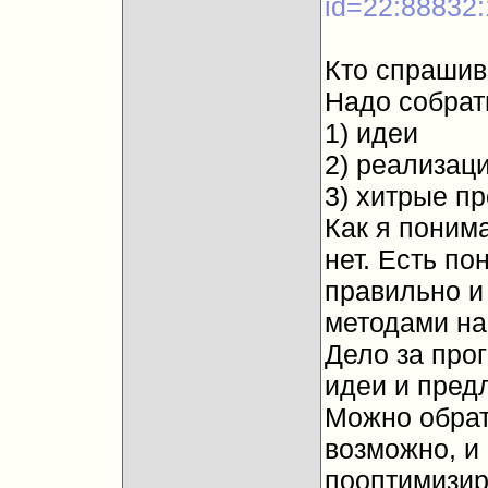
id=22:88832
Кто спрашив
Надо собрат
1) идеи
2) реализац
3) хитрые пр
Как я понима
нет. Есть по
правильно и
методами на
Дело за про
идеи и пред
Можно обрати
возможно, и 
пооптимизир