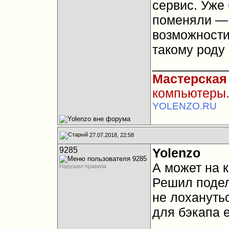
сервис. Уже 
поменяли — 
возможности
такому роду
__________
Мастерская
компьютеры.
YOLENZO.RU
27.07.2018, 22:58
9285
Yolenzo
А может на 
Нарушил правила
Решил подели
не лоханутьс
для бэкапа 