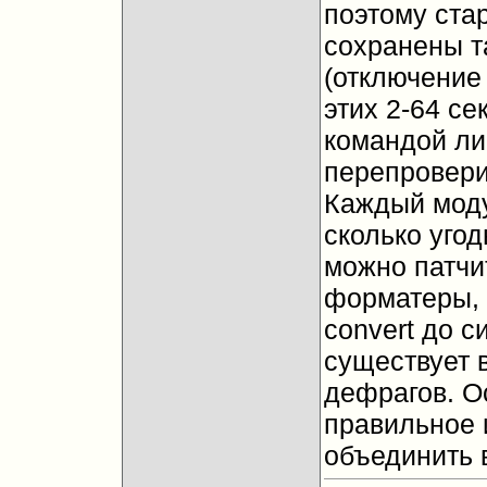
поэтому ста
сохранены т
(отключение 
этих 2-64 се
командой ли
перепровери
Каждый моду
сколько угод
можно патчит
форматеры, 
convert до с
существует 
дефрагов. О
правильное и
объединить 