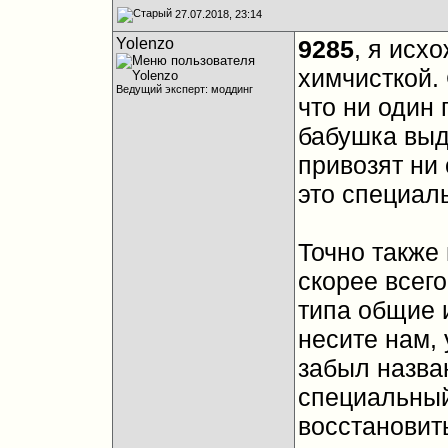
27.07.2018, 23:14
Yolenzo
9285
, я исх
химчисткой.
Ведущий эксперт: моддинг
что ни один 
бабушка выда
привозят ни 
это специал
Точно также
скорее всего
типа общие 
несите нам, 
забыл назва
специальный
восстановить