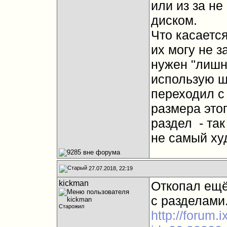
или из за не
диском.
Что касается
их могу не з
нужен "лишн
использую шт
переходил с 
размера это
раздел
- та
не самый ху
27.07.2018, 22:19
kickman
Откопал ещё
с разделами
Старожил
http://forum.i