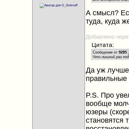
А смысл? Есл
туда, куда же
Добавлено чере
Цитата:
Сообщение от
9285
Что лишний раз по
Да уж лучше
правильные 
P.S. Про уве
вообще молч
юзеры (скор
становятся 
восстановл