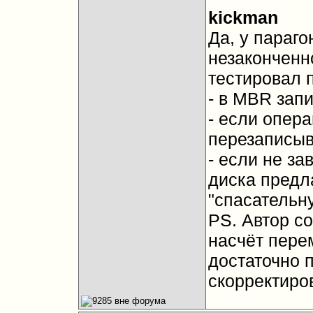
kickman
Да, у параг
незаконченн
тестировал 
- в MBR зап
- если опер
перезаписыв
- если не за
диска предл
"спасательну
PS. Автор с
насчёт пере
достаточно 
скорректиров