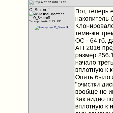
25.07.2018, 12:28
O_Smirnoff
Вот, теперь 
накопитель 
Эксперт Клуба THG | PC
Клонировалс
теми-же тре
ОС - 64 гб, 
ATI 2016 пр
размер 256.1
начало трет
вплотную к к
Опять было 
"очистки дис
вообще не 
Как видно по
вплотную к н