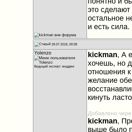
понятно и б
это сделают 
остальное н
и есть сила.
28.07.2018, 00:58
Yolenzo
kickman
, А 
хочешь, но 
Ведущий эксперт: моддинг
отношения к
желание обе
восстанавли
кинуть ласто
Добавлено чере
kickman
, Пр
выше было п