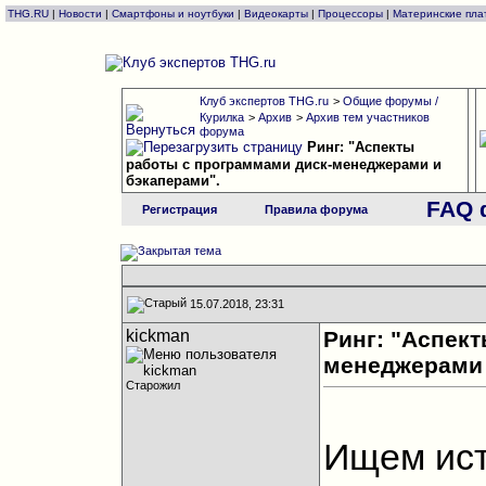
THG.RU
|
Новости
|
Смартфоны и ноутбуки
|
Видеокарты
|
Процессоры
|
Материнские пла
Клуб экспертов THG.ru
>
Общие форумы /
Курилка
>
Архив
>
Архив тем участников
форума
Ринг: "Аспекты
работы с программами диск-менеджерами и
бэкаперами".
FAQ 
Регистрация
Правила форума
15.07.2018, 23:31
kickman
Ринг: "Аспек
менеджерами 
Старожил
Ищем ист