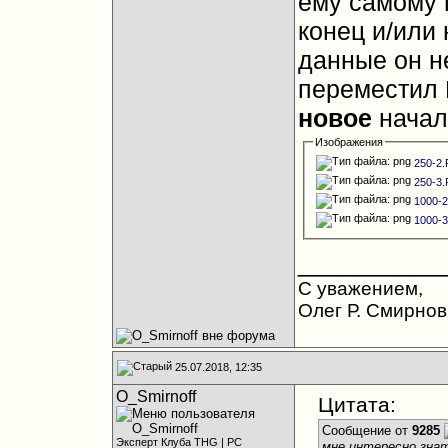
ему самому 
конец и/или 
данные он н
переместил 
новое
начал
Изображения
250-2
250-3
1000-
1000-
__________
С уважением,
Олег Р. Смирнов
25.07.2018, 12:35
O_Smirnoff
Цитата:
Сообщение от
9285
Эксперт Клуба THG | PC
мне интересно знат