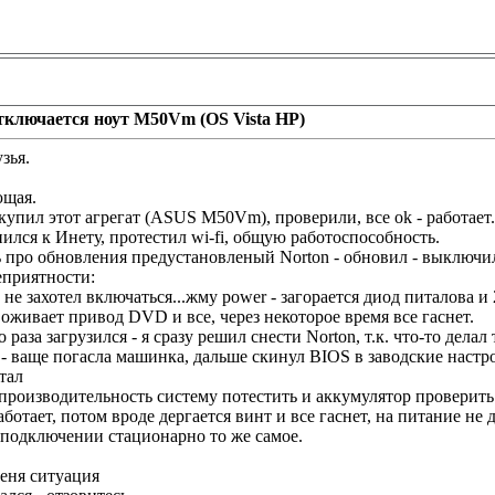
тключается ноут M50Vm (OS Vista HP)
зья.
ющая.
купил этот агрегат (ASUS M50Vm), проверили, все ok - работает.
ился к Инету, протестил wi-fi, общую работоспособность.
ь про обновления предустановленый Norton - обновил - выключил
еприятности:
 не захотел включаться...жму power - загорается диод питалова и
 оживает привод DVD и все, через некоторое время все гаснет.
о раза загрузился - я сразу решил снести Norton, т.к. что-то делал
- ваще погасла машинка, дальше скинул BIOS в заводские настрой
тал
роизводительность систему потестить и аккумулятор проверить - 
работает, потом вроде дергается винт и все гаснет, на питание н
 подключении стационарно то же самое.
меня ситуация