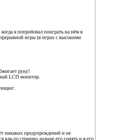
 когда я попробовал поиграть на нём в
непрерывной игры (в играх с высокими
обжигает руку!
арный LCD монитор.
дующие:
аёт никаких предупреждений и не
я как-то страшно дальше его гонять и я его