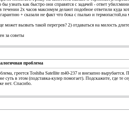
о бы узнать как быстро они справятся с задачей - ответ убил:ми
в течении 2х часов максимум делают подобное ответили куда хоти
е гарантию
+ сказали не факт что бока с пылью и термопастой,на 
е может вызвать такой перегрев? 2) отдаваться на милость длит
ен за советы
алогичная проблема
лема, греется Toshiba Satellite m40-237 и внезапно вырубается.
не суть в этом (подставка-кулер помогает). Подскажите, где те с
же нет. Спасибо.