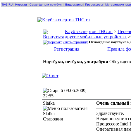
THG.RU
|
Новости
|
Смартфоны и ноутбуки
|
Видеокарты
|
Процессоры
|
Материнские пла
Клуб экспертов THG.ru
>
Перен
другие мобильные устройства.
Охлаждение ноутбуков, б
Регистрация
Правила ф
Ноутбуки, нетбуки, ультрабуки
Обсуждени
09.06.2009,
22:55
Slafka
Очень сильный 
Здравствуйте.
Недавно купил с
Старожил
Процессор: Intel
Оперативная па