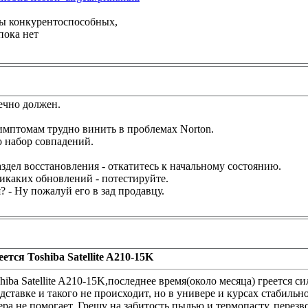
ы конкурентоспособных,
пока нет
ечно должен.
мптомам трудно винить в проблемах Norton.
 набор совпадений.
аздел восстановления - откатитесь к начальному состоянию.
икаких обновлений - потестируйте.
 - Ну пожалуй его в зад продавцу.
еется Toshiba Satellite A210-15K
hiba Satellite A210-15K,последнее время(около месяца) греется 
дставке и такого не происходит, но в универе и курсах стабильн
ера не помогает. Грешу на забитость пылью и термопасту, перезв