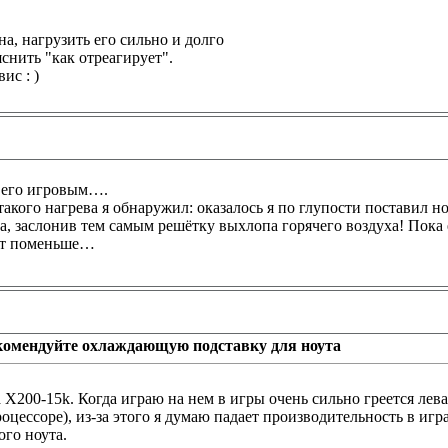
на, нагрузить его сильно и долго
снить "как отреагирует".
ис : )
ю его игровым….
акого нагрева я обнаружил: оказалось я по глупости поставил 
а, заслонив тем самым решётку выхлопа горячего воздуха! Пока
ет поменьше…
омендуйте охлаждающую подставку для ноута
a X200-15k. Когда играю на нем в игры очень сильно греется лева
роцессоре), из-за этого я думаю падает производительность в 
ого ноута.