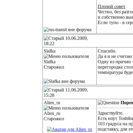
Плохой совет
Честно, без разго
и собственно выя
Если тупо - в серв
10.06.2009,
18:22
Slafka
Спасибо.
Да я и не счита
Одну из причин т
Старожил
перегородке стол
температура буд
11.06.2009,
15:28
Alien_ru
Порек
Здраствуйте.
Есть ноут Toshib
Старожил
103 градуса на п
подставку, для эт