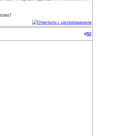
антии?
#
92