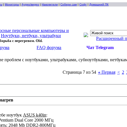
ты
|
Мониторы
|
Аудио/видео
|
Накопители
|
Собери сам
|
Софт
|
Домашний ПК
осные персональные компьютеры и
>
Ноутбуки, нетбуки, ультрабуки
Расширенный 
орьба с перегревом. Old.
орума
FAQ форума
Чат Telegram
е проблем с ноутбуками, ультрабуками, субноутбуками, нетбука
Страница 7 из 54
«
Первая
<
2
нагрев
ебе ноутбук
ASUS k40in
:
 Pentium Dual Core 2000 МГц
мять: 2048 Mb DDR2-800МГц