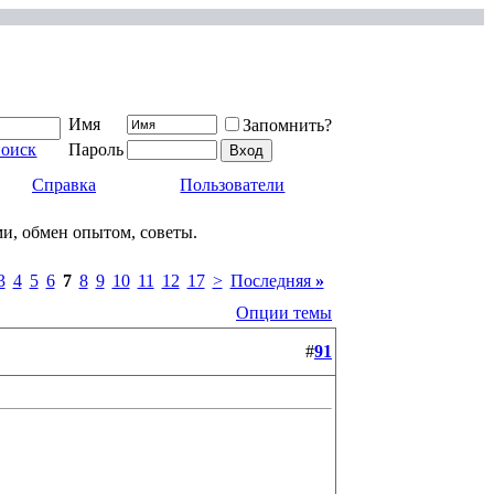
Имя
Запомнить?
поиск
Пароль
Справка
Пользователи
ми, обмен опытом, советы.
3
4
5
6
7
8
9
10
11
12
17
>
Последняя
»
Опции темы
#
91