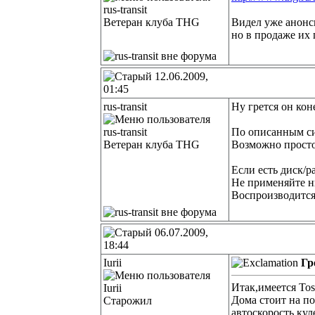
Ветеран клуба THG
Видел уже анонс
но в продаже их 
12.06.2009,
01:45
rus-transit
Ну грется он кон
По описанным си
Ветеран клуба THG
Возможно просто
Если есть диск/р
Не применяйте н
Воспроизводится?
06.07.2009,
18:44
Iurii
Гр
Итак,имеется Tos
Дома стоит на по
Старожил
автоскорость кул