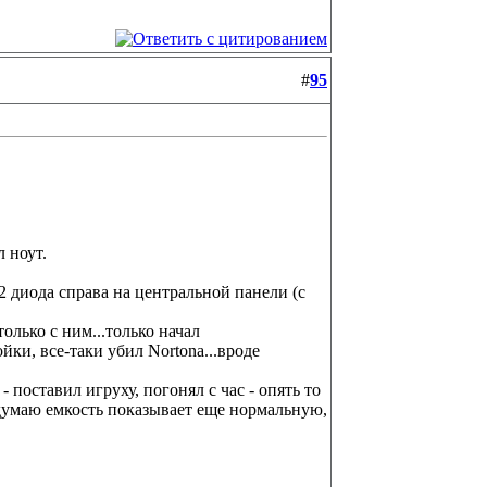
#
95
 ноут.
 2 диода справа на центральной панели (с
 только с ним...только начал
ки, все-таки убил Nortona...вроде
поставил игруху, погонял с час - опять то
е думаю емкость показывает еще нормальную,