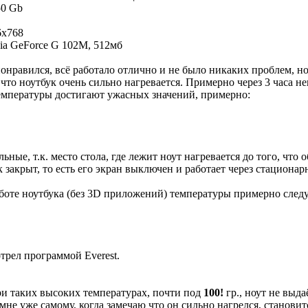
50 Gb
6x768
ia GeForce G 102M, 512мб
онравился, всё работало отлично и не было никаких проблем, но
 что ноутбук очень сильно нагревается. Примерно через 3 часа 
емпературы достигают ужасных значений, примерно:
ьные, т.к. место стола, где лежит ноут нагревается до того, что 
 закрыт, то есть его экран выключен и работает через стацион
боте ноутбука (без 3D приложений) температуры примерно сле
трел программой Everest.
ри таких высоких температурах, почти под
100!
гр., ноут не выд
мне уже самому, когда замечаю что он сильно нагрелся, становитс