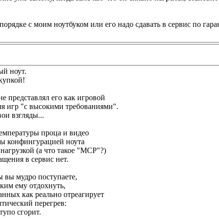
 порядке с моим ноутбуком или его надо сдавать в сервис по гар
ый ноут.
купкой!
не представлял его как игровой
ля игр "с высокими требованиями".
вои взгляды...
мпературы проца и видео
ы конфингурацией ноута
нагрузкой (а что такое "MCP"?)
ащения в сервис нет.
ы вы мудро поступаете,
ским ему отдохнуть,
данных как реально отреагирует
итический перегрев:
тупо сгорит.