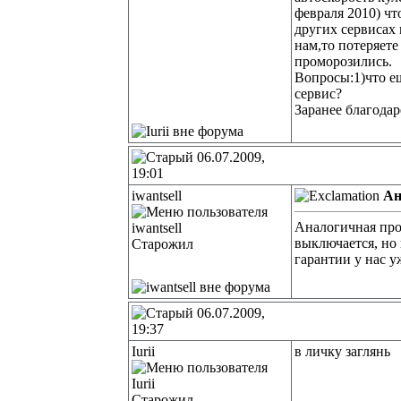
февраля 2010) чт
других сервисах 
нам,то потеряет
проморозились.
Вопросы:1)что ещ
сервис?
Заранее благодар
06.07.2009,
19:01
iwantsell
Ан
Аналогичная проб
выключается, но 
Старожил
гарантии у нас у
06.07.2009,
19:37
Iurii
в личку заглянь
Старожил