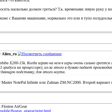
ался - отзовитесь.
росить насколько должен греться? Т.к. временами левую руку у в
охоже с Вашими машинами, нормально это или я тупо полудохлые
т
Alien_ru
.
hiba X200-15k. Когда играю на нем в игры очень сильно греется 
3 градуса на процессоре), из-за этого я думаю падает производ
дающую подставку, для этого ноута.
 Master NotePal Infinite или Zalman ZM-NC2000. Второй вариант
Floston AirGear
mobile/floston_airgear/print.html