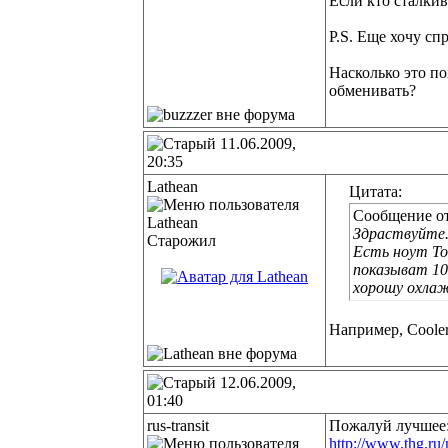
Если кто сталкив
P.S. Еще хочу сп
Насколько это п
обменивать?
11.06.2009,
20:35
Lathean
Цитата:
Сообщение о
Здраствуйте
Старожил
Есть ноут Tos
показыват 10
хорошу охлаж
Например, Cooler
12.06.2009,
01:40
rus-transit
Пожалуй лучшее: 
http://www.thg.ru/