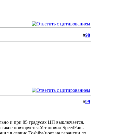
#
98
#
99
сильно и при 85 градусах ЦП выключается.
о такое повторяется.Установил SpeedFan -
онил в сервис Toshiba(ноут на гарантии до