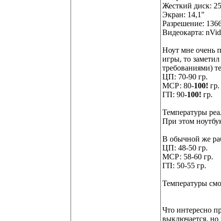
Жесткий диск: 2
Экран: 14,1"
Разрешение: 136
Видеокарта: nVid
Ноут мне очень п
игры, то заметил
требованиями) т
ЦП: 70-90 гр.
МСР: 80-
100!
гр.
ГП: 90-
100!
гр.
Температуры реал
При этом ноутбук
В обычной же ра
ЦП: 48-50 гр.
МСР: 58-60 гр.
ГП: 50-55 гр.
Температуры смо
Что интересно п
выключается, но 