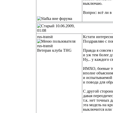
выключаю.
Вопрос: всё ли в
10.06.2009,
01:08
rus-transit
Кстати интересн
Поздравляю с по
Ветеран клуба THG
Правда я совсем 
и уж тем более д
Ну,.. у каждого с
ИМХО, боевые те
вполне объясним
и испытываемой 
и повода для обр
С другой сторон
давая переодиче
т.к. нет точных 
эта модель на кр
выключится или 