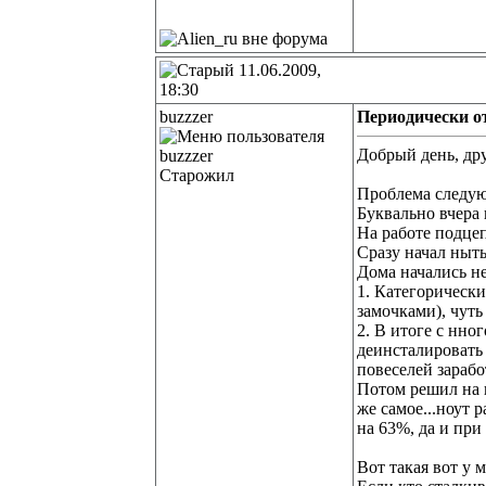
11.06.2009,
18:30
buzzzer
Периодически о
Добрый день, дру
Старожил
Проблема следу
Буквально вчера 
На работе подцеп
Сразу начал ныт
Дома начались н
1. Категорически
замочками), чуть
2. В итоге с нног
деинсталировать 
повеселей зарабо
Потом решил на п
же самое...ноут 
на 63%, да и при
Вот такая вот у 