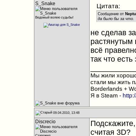
S_Snake
Цитата:
Сообщение от
Nept
Ведомый волею судьбы!
да было бы за что.
не сделав з
растянутым 
всё правелно
так что есть
__________
Мы жили хорошо,
стали мы жить п
Borderlands + Wo
Я в Steam -
http:
09.04.2010, 13:48
Discrecio
Подскажите,
считая 3D?
Старожил