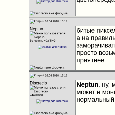
16.04.2010, 15:14
Neptun
битые пиксел
а на правил
Ветеран клуба THG
заморачивать
просто возьм
приятнее
16.04.2010, 15:18
Discrecio
Neptun
, ну,
может и мони
Старожил
нормальный 