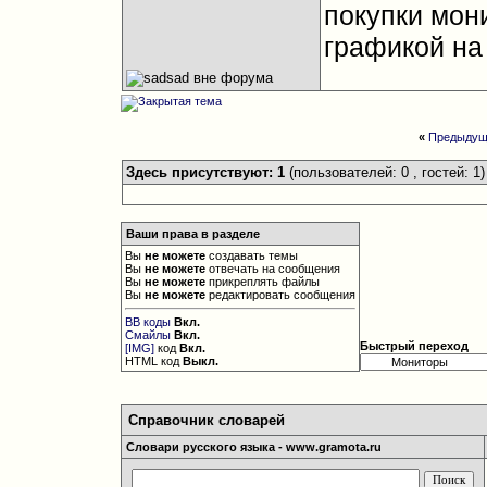
покупки мон
графикой на
«
Предыдущ
Здесь присутствуют: 1
(пользователей: 0 , гостей: 1)
Ваши права в разделе
Вы
не можете
создавать темы
Вы
не можете
отвечать на сообщения
Вы
не можете
прикреплять файлы
Вы
не можете
редактировать сообщения
BB коды
Вкл.
Смайлы
Вкл.
Быстрый переход
[IMG]
код
Вкл.
HTML код
Выкл.
Справочник словарей
Словари русского языка - www.gramota.ru