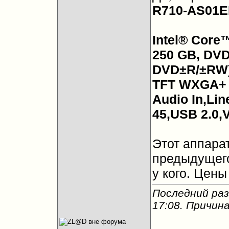
R710-AS01E
Intel® Core
250 GB, DVD
DVD±R/±RW),
TFT WXGA+ (
Audio In,Lin
45,USB 2.0,
Этот аппара
предыдущего
у кого. Цены
Последний раз
17:08
. Причин