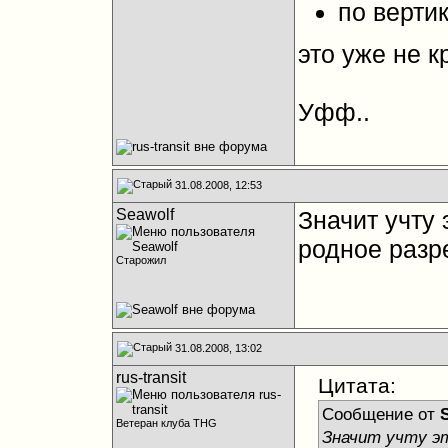
по верти
это уже не кр
Уфф..
31.08.2008, 12:53
Seawolf
Значит учту 
родное разр
Старожил
31.08.2008, 13:02
rus-transit
Цитата:
Сообщение от
Ветеран клуба THG
Значит учту э