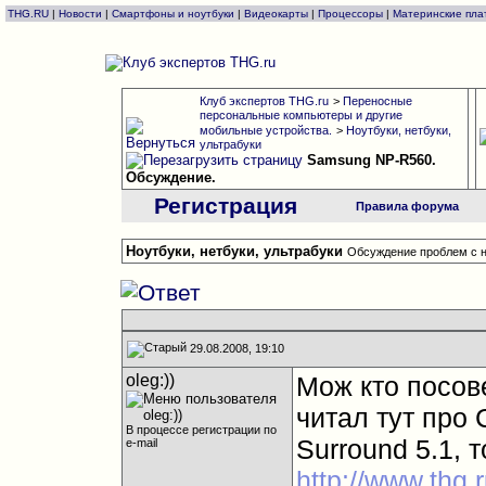
THG.RU
|
Новости
|
Смартфоны и ноутбуки
|
Видеокарты
|
Процессоры
|
Материнские пла
Клуб экспертов THG.ru
>
Переносные
персональные компьютеры и другие
мобильные устройства.
>
Ноутбуки, нетбуки,
ультрабуки
Samsung NP-R560.
Обсуждение.
Регистрация
Правила форума
Ноутбуки, нетбуки, ультрабуки
Обсуждение проблем с н
29.08.2008, 19:10
oleg:))
Мож кто посов
читал тут про 
В процессе регистрации по
Surround 5.1, 
e-mail
http://www.thg.