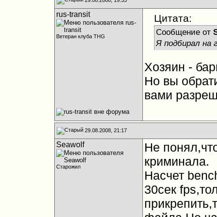
rus-transit
Цитата:
Сообщение от
Ветеран клуба THG
Я подбирал на 
Хозяин - бар
Но вы обрат
вами разреше
29.08.2008, 21:17
Seawolf
Не понял,что
криминала.
Старожил
Насчет benc
30сек fps,то
прикрепить,т