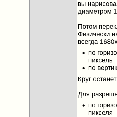
вы нарисова
диаметром 1
Потом перек
Физически н
всегда 1680х
по гориз
пиксель
по верти
Круг останет
Для разреше
по гориз
пикселя