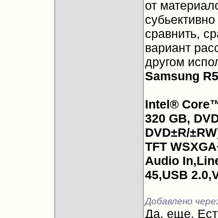
от материало
субьективно 
сравнить, с
вариант рас
другом испо
Samsung R5
Intel® Core
320 GB, DVD
DVD±R/±RW),
TFT WSXGA+
Audio In,Lin
45,USB 2.0,
Добавлено чере
Да, еще. Ест