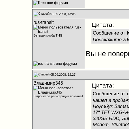
01.09.2008, 13:06
rus-transit
Цитата:
Сообщение от
Ветеран клуба THG
Подскажите где 
Вы не повери
05.09.2008, 12:27
Владимир345
Цитата:
Сообщение от
o
В процессе регистрации по e-mail
нашел в прода
Ноутбук Samsun
17" TFT WXGA+
320GB HDD, Supe
Modem, Bluetooth