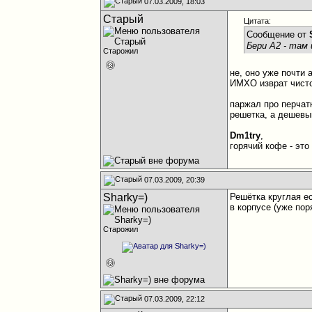
07.03.2009, 18:03
Старый
Цитата:
Сообщение от
Бери А2 - там 
Старожил
не, оно уже почти 
ИМХО изврат чист
паржал про перчат
решетка, а дешевы
Dm1try
,
горячий кофе - это
07.03.2009, 20:39
Sharky=)
Решётка круглая е
в корпусе (уже по
Старожил
07.03.2009, 22:12