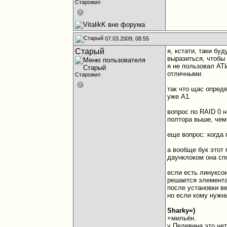
Старожил
07.03.2009, 08:55
Старый
я, кстати, таки бу
выразиться, чтобы 
я не пользовал АТИ
отличными.
Старожил
так что щас опред
уже А1.
вопрос по RAID 0 н
полтора выше, чем
еще вопрос: когда 
а вообще бук этот 
даунклоком она спо
если есть линуксои
решается элемента
после установки ве
но если кому нужн
Sharky=)
+мильён.
у Пелевина это че