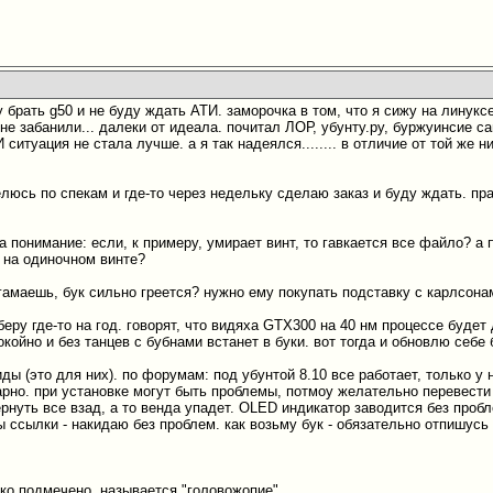
ду брать g50 и не буду ждать АТИ. заморочка в том, что я сижу на линукс
не забанили... далеки от идеала. почитал ЛОР, убунту.ру, буржуинсие сай
 ситуация не стала лучше. а я так надеялся........ в отличие от той же 
елюсь по спекам и где-то через недельку сделаю заказ и буду ждать. пр
а понимание: если, к примеру, умирает винт, то гавкается все файло? а
 на одиночном винте?
гамаешь, бук сильно греется? нужно ему покупать подставку с карлсона
беру где-то на год. говорят, что видяха GTX300 на 40 нм процессе буде
койно и без танцев с бубнами встанет в буки. вот тогда и обновлю себе
ды (это для них). по форумам: под убунтой 8.10 все работает, только у
рно. при установке могут быть проблемы, потмоу желательно перевести в
рнуть все взад, а то венда упадет. OLED индикатор заводится без проблем
ы ссылки - накидаю без проблем. как возьму бук - обязательно отпишусь
тко подмечено, называется "головожопие"