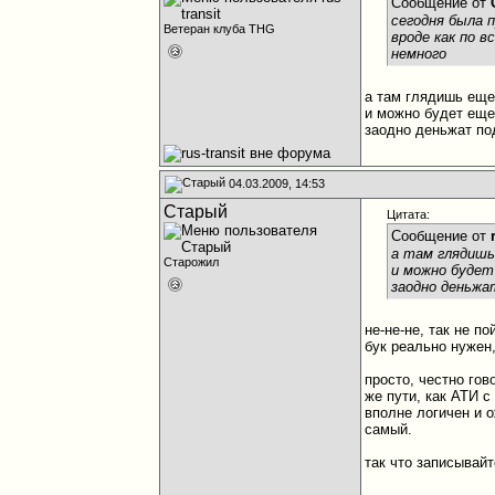
Сообщение от
сегодня была 
Ветеран клуба THG
вроде как по 
немного
а там глядишь еще 
и можно будет еще
заодно деньжат по
04.03.2009, 14:53
Старый
Цитата:
Сообщение от
а там глядишь
Старожил
и можно будет
заодно деньжа
не-не-не, так не по
бук реально нужен
просто, честно гов
же пути, как АТИ с
вполне логичен и о
самый.
так что записывай