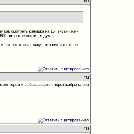
#
71
му как смотреть киношки на 15" экранчике -
500 гигов мне хватит, я думаю.
 и вот некоторые пишут, что нифига это не
#
72
вентилятором и выбрасывается через жабры слева
#
73