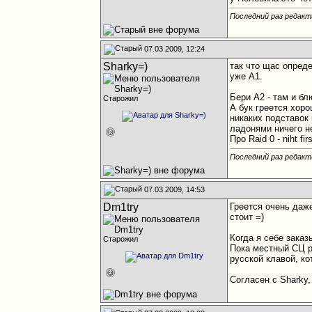
Последний раз редакт
07.03.2009, 12:24
Sharky=)
так что щас опред
уже А1.
Бери А2 - там и блю
Старожил
А бук греется хоро
никаких подставок 
ладонями ничего не
Про Raid 0 - niht fi
Последний раз редакт
07.03.2009, 14:53
Dm1try
Греется очень даже
стоит =)
Когда я себе зака
Старожил
Пока местный СЦ р
русской клавой, ко
Согласен с Sharky