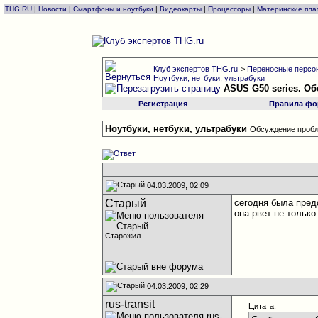
THG.RU
|
Новости
|
Смартфоны и ноутбуки
|
Видеокарты
|
Процессоры
|
Материнские пла
Клуб экспертов THG.ru
>
Переносные персон
Ноутбуки, нетбуки, ультрабуки
ASUS G50 series. О
Регистрация
Правила фо
Ноутбуки, нетбуки, ультрабуки
Обсуждение пробл
04.03.2009, 02:09
Старый
сегодня была пред
она рвет не тольк
Старожил
04.03.2009, 02:29
rus-transit
Цитата: