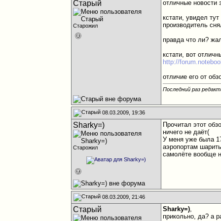
Старый
отличные новости
з
кстати, увидел тут
производитель сня
Старожил
правда что ли? жал
кстати, вот отличн
http://forum.noteb
отличие его от обз
Последний раз редакт
08.03.2009, 19:36
Sharky=)
Прочитал этот обзо
ничего не даёт(
У меня уже была 17
аэропортам шарить
Старожил
самолёте вообще не
08.03.2009, 21:46
Старый
Sharky=)
,
прикольно, да? а р