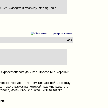
G92b. наверно я подожду, месяц - это
#
63
870 кроссфайером да и все. просто мне хороший
честно что ли ..... что им мешает пойти по тому
ал такого варианта, который, как мне кажется,
воря, ложь, ибо не с чего - чип-то тот же
опик