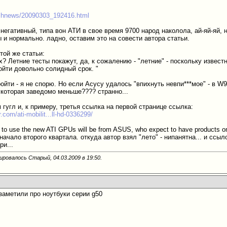
technews/20090303_192416.html
 негативный, типа вон АТИ в свое время 9700 народ наколола, ай-яй-яй, 
ы и нормально. ладно, оставим это на совести автора статьи.
той же статьи:
 Летние тесты покажут, да, к сожалению - "летние" - поскольку известн
ойти довольно солидный срок. "
ойти - я не спорю. Но если Асусу удалось "впихнуть невпи***мое" - в W
 которая заведомо меньше???? странно...
гугл и, к примеру, третья ссылка на первой странице ссылка:
.com/ati-mobilit...ll-hd-0336299/
s to use the new ATI GPUs will be from ASUS, who expect to have products 
начало второго квартала. откуда автор взял "лето" - нипанятна... и ссыл
ри...
ировалось Старый, 04.03.2009 в
19:50
.
 заметили про ноутбуки серии g50