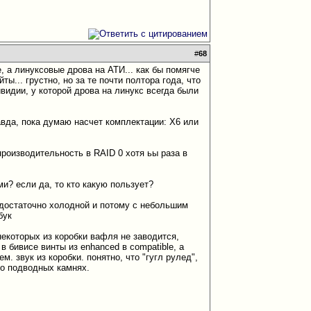
#
68
е, а линуксовые дрова на АТИ... как бы помягче
ты... грустно, но за те почти полтора года, что
нивидии, у которой дрова на линукс всегда были
авда, пока думаю насчет комплектации: Х6 или
 производительность в RAID 0 хотя ьы раза в
ми? если да, то кто какую пользует?
т достаточно холодной и потому с небольшим
 бук
 некоторых из коробки вафля не заводится,
 бивисе винты из enhanced в compatible, а
. звук из коробки. понятно, что "гугл рулед",
 о подводных камнях.