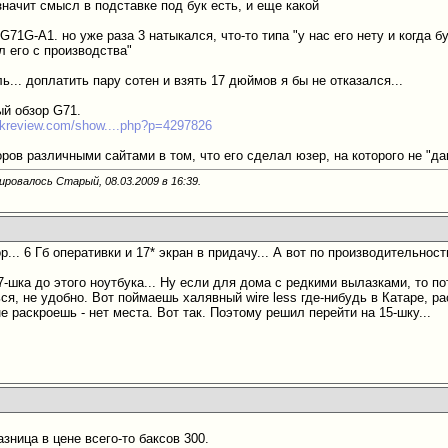
начит смысл в подставке под бук есть, и еще какой
 G71G-A1. но уже раза 3 натыкался, что-то типа "у нас его нету и когда бу
л его с производства"
ь... доплатить пару сотен и взять 17 дюймов я бы не отказался...
ый обзор G71.
ookreview.com/show....php?p=4297826
оров различными сайтами в том, что его сделал юзер, на которого не "да
ировалось Старый, 08.03.2009 в
16:39
.
р... 6 Гб оперативки и 17* экран в придачу... А вот по производительност
-шка до этого ноутбука... Ну если для дома с редкими вылазками, то пот
ся, не удобно. Вот поймаешь халявный wire less где-нибудь в Катаре, 
 раскроешь - нет места. Вот так. Поэтому решил перейти на 15-шку...
азница в цене всего-то баксов 300.