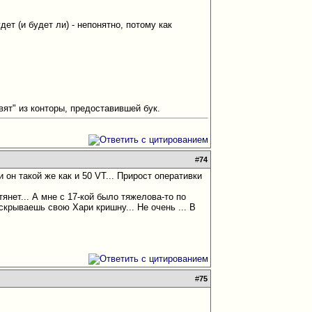
дет (и будет ли) - непонятно, потому как
вят" из конторы, предоставившей бук.
#
74
и он такой же как и 50 VT... Прирост оперативки
янет... А мне с 17-кой было тяжелова-то по
раскрываешь свою Хари кришну... Не очень
... В
#
75