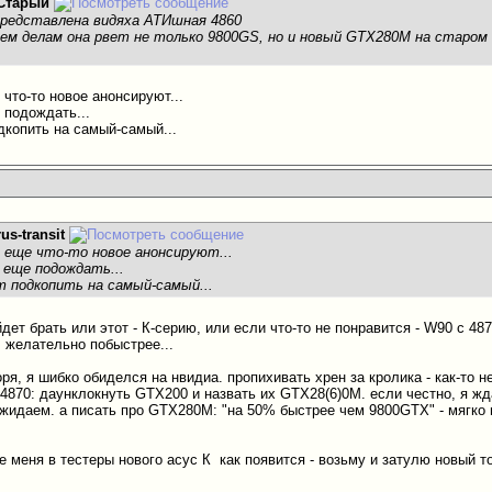
Старый
представлена видяха АТИшная 4860
всем делам она рвет не только 9800GS, но и новый GTX280M на старом 
что-то новое анонсируют...
 подождать...
дкопить на самый-самый...
rus-transit
 еще что-то новое анонсируют...
 еще подождать...
т подкопить на самый-самый...
йдет
брать или этот - К-серию, или если что-то не понравится - W90 с 4
, желательно побыстрее...
оря, я шибко обиделся на нвидиа. пропихивать хрен за кролика - как-то не
 4870: даунклокнуть GTX200 и назвать их GTX28(6)0М. если честно, я жд
жидаем. а писать про GTX280М: "на 50% быстрее чем 9800GTX" - мягко го
те меня в тестеры нового асус К
как появится - возьму и затулю новый т