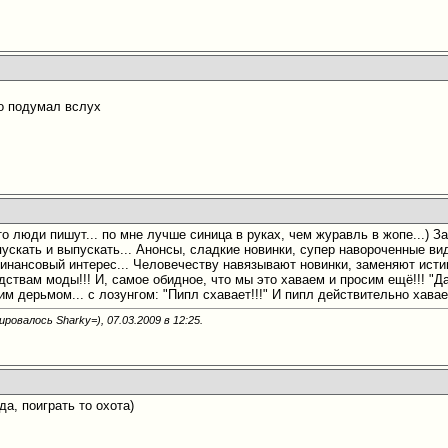
то подумал вслух
то люди пишут... по мне лучше синица в руках, чем журавль в жопе...) З
ускать и выпускать... Анонсы, сладкие новинки, супер навороченные ви
инансовый интерес... Человечеству навязывают новинки, заменяют ист
ствам моды!!! И, самое обидное, что мы это хаваем и просим ещё!!! "Дай
им дерьмом... с лозунгом: "Пипл схавает!!!" И пипл действительно хавае
ировалось Sharky=), 07.03.2009 в
12:25
.
да, поиграть то охота
)