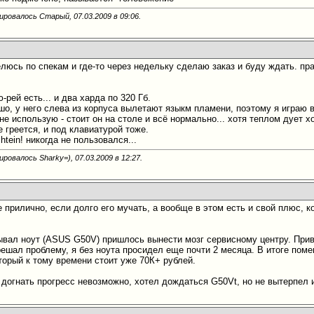
ировалось Старый, 07.03.2009 в
09:06
.
елюсь по спекам и где-то через недельку сделаю заказ и буду ждать. пр
-рей есть... и два харда по 320 Гб.
шо, у него слева из корпуса вылетают языкм пламени, поэтому я играю 
не использую - стоит он на столе и всё нормально... хотя теплом дует 
 греется, и под клавиатурой тоже.
rshtein! никогда не пользовался...
ировалось Sharky=), 07.03.2009 в
12:27
.
 прилично, если долго его мучать, а вообще в этом есть и свой плюс, 
зывал ноут (ASUS G50V) пришлось вынести мозг сервисному центру. Приве
ешал проблему, я без ноута просидел еще почти 2 месяца. В итоге поме
торый к тому времени стоит уже 70К+ рублей.
, догнать прогресс невозможно, хотел дождаться G50Vt, но не вытерпел 