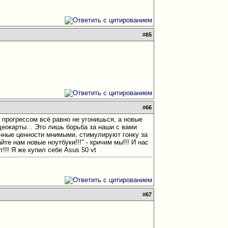
#
65
#
66
а прогрессом всё равно не угонишься, а новые
деокарты... Это лишь борьба за наши с вами
инные ценности мнимыми, стимулируют гонку за
те нам новые ноутбуки!!!" - кричим мы!!! И нас
т!!! Я же купил себе Asus 50 vt
#
67