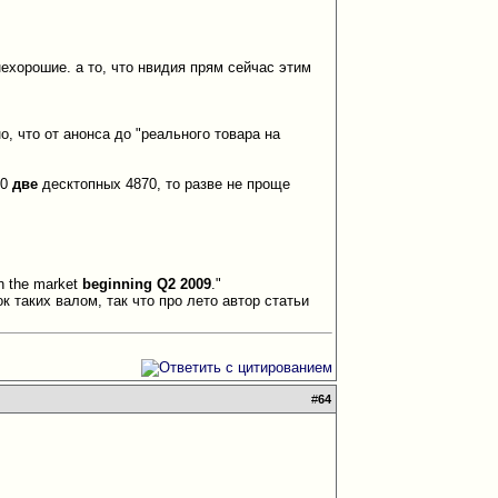
нехорошие. а то, что нвидия прям сейчас этим
о, что от анонса до "реального товара на
90
две
десктопных 4870, то разве не проще
on the market
beginning Q2 2009
."
ок таких валом, так что про лето автор статьи
#
64