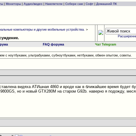
ты
|
Мониторы
|
Аудио/видео
|
Накопители
|
Собери сам
|
Софт
|
Домашний ПК
альные компьютеры и другие мобильные устройства.
>
Расширенн
бсуждение.
рума
FAQ форума
Чат Telegram
ем с ноутбуками, ультрабуками, субноутбуками, нетбуками, обмен опытом, советы.
ставлена видяха АТИшная 4860 и вроде как в ближайшее время будет бук
о 9800GS, но и новый GTX280M на старом G92b. наверно я подожду, месяц