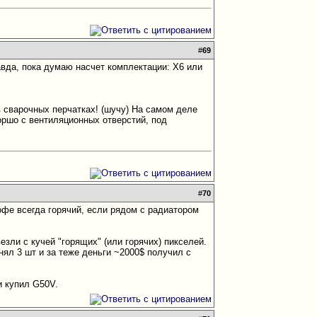
#
69
авда, пока думаю насчет комплектации: Х6 или
в сварочных перчатках! (шучу)
На самом деле
хоршо с вентиляционных отверстий, под
#
70
кофе всегда горячий, если рядом с радиатором
зли с кучей "горящих" (или горячих) пикселей.
нял 3 шт и за теже деньги ~2000$ получил с
и купил G50V.