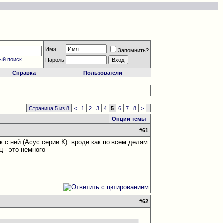
Имя
Запомнить?
ый поиск
Пароль
Справка
Пользователи
Страница 5 из 8
<
1
2
3
4
5
6
7
8
>
Опции темы
#
61
 с ней (Асус серии К). вроде как по всем делам
 - это немного
#
62