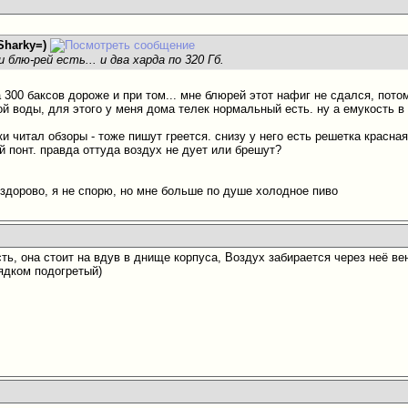
Sharky=)
и блю-рей есть... и два харда по 320 Гб.
а 300 баксов дороже и при том... мне блюрей этот нафиг не сдался, пото
ой воды
, для этого у меня дома телек нормальный есть. ну а емукость в 
ки
читал обзоры - тоже пишут греется. снизу у него есть решетка красная
й понт. правда оттуда воздух не дует или брешут?
 здорово, я не спорю, но мне больше по душе холодное пиво
сть, она стоит на вдув в днище корпуса, Воздух забирается через неё 
рядком подогретый)