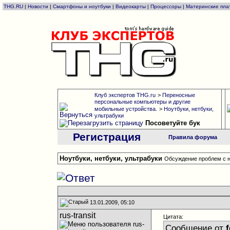
THG.RU
|
Новости
|
Смартфоны и ноутбуки
|
Видеокарты
|
Процессоры
|
Материнские пла
Клуб экспертов THG.ru
>
Переносные
персональные компьютеры и другие
мобильные устройства.
>
Ноутбуки, нетбуки,
ультрабуки
Посоветуйте бук
Регистрация
Правила форума
Ноутбуки, нетбуки, ультрабуки
Обсуждение проблем с н
13.01.2009, 05:10
rus-transit
Цитата:
Сообщение от
f