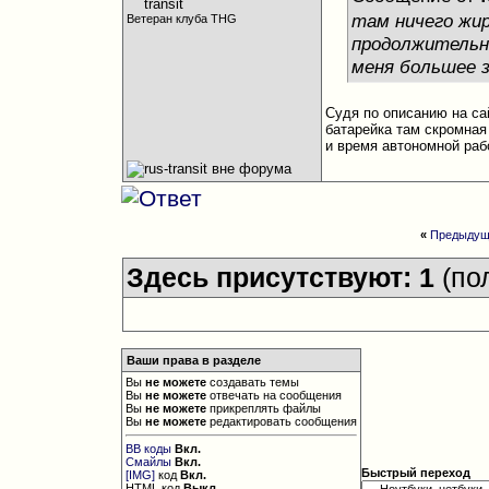
там ничего жирн
Ветеран клуба THG
продолжительн
меня большее з
Судя по описанию на са
батарейка там скромная 
и время автономной раб
«
Предыдущ
Здесь присутствуют: 1
(по
Ваши права в разделе
Вы
не можете
создавать темы
Вы
не можете
отвечать на сообщения
Вы
не можете
прикреплять файлы
Вы
не можете
редактировать сообщения
BB коды
Вкл.
Смайлы
Вкл.
Быстрый переход
[IMG]
код
Вкл.
HTML код
Выкл.