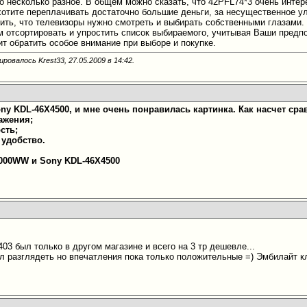
но несколько разное. В общем можно сказать, что 42PFL74*3 очень инте
 хотите переплачивать достаточно большие деньги, за несущественное у
вить, что телевизоры нужно смотреть и выбирать собственными глазами.
 отсортировать и упростить список выбираемого, учитывая Ваши предп
ит обратить особое внимание при выборе и покупке.
ровалось Krest33, 27.05.2009 в
14:42
.
ny KDL-46X4500, и мне очень понравилась картинка. Как насчет сра
ражения;
сть;
 удобство.
000WW и Sony KDL-46X4500
403 был только в другом магазине и всего на 3 тр дешевле...
л разглядеть но впечатления пока только положительные =) Эмбилайт к