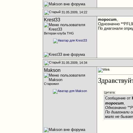
31.05.2009, 14:22
Krest33
mopocum
,
Однозначно **PFL96
По диагонали опре
Ветеран клуба THG
31.05.2009, 14:34
Makson
Здравствуйт
Старожил
Цитата:
Сообщение от
mopocum
,
Однозначно **P
По диагонали 
мало не бывае