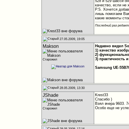
528 и 529 шасси о
качество, если не
P.S. Хочется доба
лишь помогаем Вам
какие моменты сто
Последний раз редакти
27.05.2009, 19:05
Makson
Недавно видел So
1) качество изоб
2) функционально
3) практичность и
Старожил
Samsung UE-55B7
28.05.2009, 13:30
JShade
Krest33
Спасибо )
Взял вчера 9603. 7
Особо еще не успе
Старожил
28.05.2009, 17:16