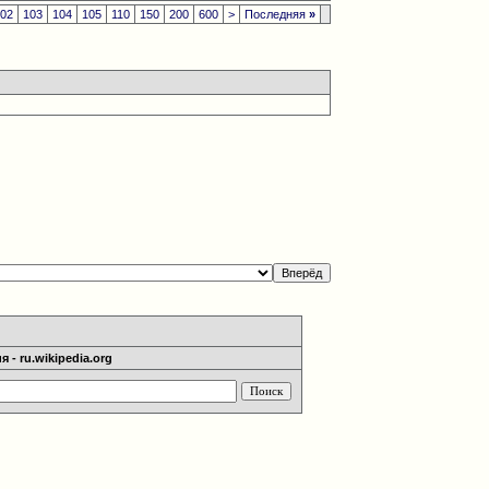
102
103
104
105
110
150
200
600
>
Последняя
»
 - ru.wikipedia.org