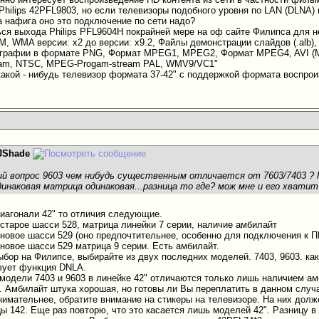
Philips 42PFL9803, но если телевизоры подобного уровня по LAN (DLNA)
 а нафига оно это подключение по сети надо?
ся выхода Philips PFL9604H покрайней мере на оф сайте Филипса для н
M, WMA версии: x2 до версии: x9.2, Файлы демонстрации слайдов (.alb
ографии в формате PNG, Формат MPEG1, MPEG2, Формат MPEG4, AVI (M
am, NTSC, MPEG-Progam-stream PAL, WMV9/VC1"
какой - нибудь телевизор формата 37-42" с поддержкой формата воспр
JShade
ий вопрос 9603 чем нибудь существенным отличается от 7603/7403 ? 
динаковая матрица одинаковая...разница то где? мож мне и его хватит
диагонали 42" то отличия следующие.
 старое шасси 528, матрица линейки 7 серии, наличие амбилайт
 новое шасси 529 (оно предпочтительнее, особенно для подключения к П
 новое шасси 529 матрица 9 серии. Есть амбилайт.
ыбор на Филипсе, выбирайте из двух последних моделей. 7403, 9603. как
вует функция DNLA.
о модели 7403 и 9603 в линейке 42" отличаются только лишь наличием а
о. Амбилайт штука хорошая, но готовы ли Вы переплатить в данном случ
внимательнее, обратите внимание на стикеры на телевизоре. На них долж
цы 142. Еще раз повторю, что это касается лишь моделей 42". Разницу 