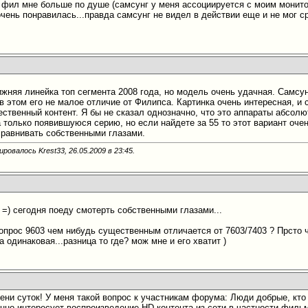
 фил мне больше по душе (самсунг у меня ассоциируется с моим монито
чень понравилась...правда самсунг не видел в действии еще и не мог ср
ижняя линейка топ сегмента 2008 года, но модель очень удачная. Самс
в этом его не малое отличие от Филипса. Картинка очень интересная, и
ственный контент. Я бы не сказал однозначно, что это аппараты абсолют
 только появившуюся серию, но если найдете за 55 то этот вариант очен
сравнивать собственными глазами.
ровалось Krest33, 26.05.2009 в
23:45
.
 =) сегодня поеду смотерть собственными глазами...
опрос 9603 чем нибудь существенным отличается от 7603/7403 ? Прсто ч
 одинаковая...разница то где? мож мне и его хватит )
ени суток! У меня такой вопрос к участникам форума: Люди добрые, кт
нно интересует воспроизведение HD контента из сети в частности фил