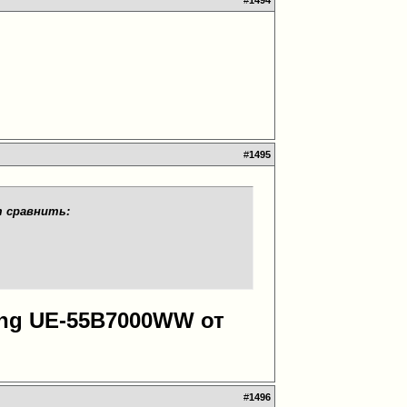
#
1494
#
1495
т сравнить:
ung UE-55B7000WW от
#
1496