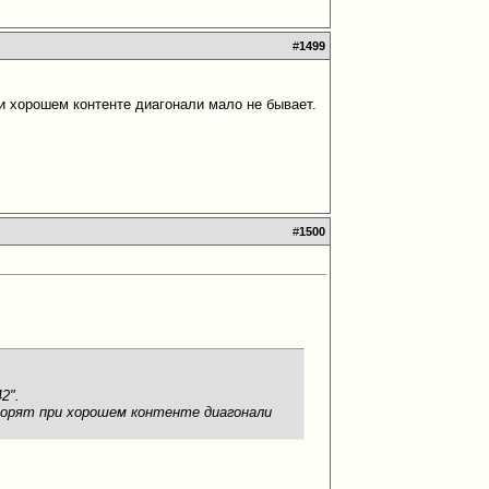
#
1499
ри хорошем контенте диагонали мало не бывает.
#
1500
2".
ворят при хорошем контенте диагонали