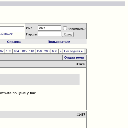
Имя
Запомнить?
ый поиск
Пароль
Справка
Пользователи
102
103
104
105
110
150
200
600
>
Последняя
»
Опции темы
#
1486
отрите по цене у вас...
#
1487