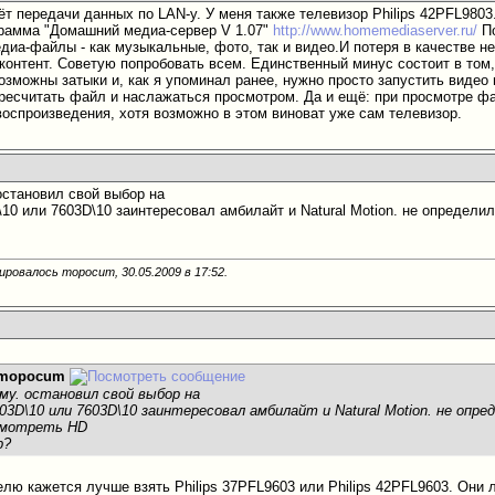
ёт передачи данных по LAN-у. У меня также телевизор Philips 42PFL9803
рамма "Домашний медиа-сервер V 1.07"
http://www.homemediaserver.ru/
По
едиа-файлы - как музыкальные, фото, так и видео.И потеря в качестве н
контент. Советую попробовать всем. Единственный минус состоит в том
возможны затыки и, как я упоминал ранее, нужно просто запустить видео
ресчитать файл и наслажаться просмотром. Да и ещё: при просмотре 
оспроизведения, хотя возможно в этом виноват уже сам телевизор.
остановил свой выбор на
10 или 7603D\10 заинтересовал амбилайт и Natural Motion. не определи
ировалось mopocum, 30.05.2009 в
17:52
.
mopocum
му. остановил свой выбор на
03D\10 или 7603D\10 заинтересовал амбилайт и Natural Motion. не опр
 смотреть HD
р?
елю кажется лучше взять Philips 37PFL9603 или Philips 42PFL9603. Они