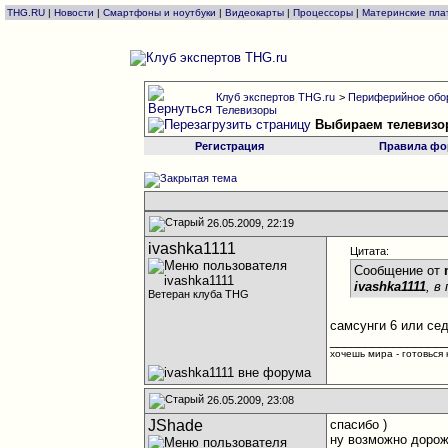
THG.RU
|
Новости
|
Смартфоны и ноутбуки
|
Видеокарты
|
Процессоры
|
Материнские пла
Клуб экспертов THG.ru
>
Периферийное обо
Телевизоры
Выбираем телевизо
Регистрация
Правила фо
26.05.2009, 22:19
ivashka1111
Цитата:
Сообщение от
ivashka1111
, в
Ветеран клуба THG
самсунги 6 или седь
________________
хочешь мира - готовься к
26.05.2009, 23:08
JShade
спасибо )
ну возможно дороже