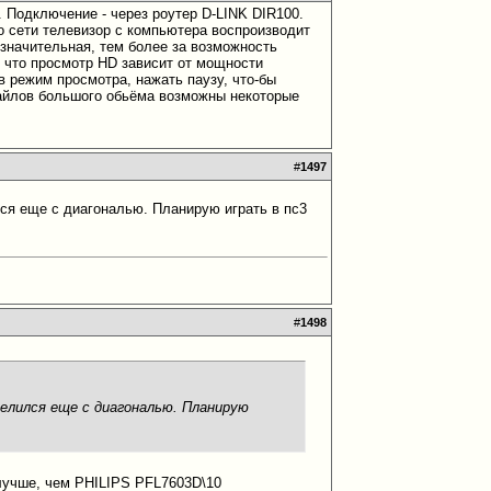
. Подключение - через роутер D-LINK DIR100.
 сети телевизор с компьютера воспроизводит
езначительная, тем более за возможность
, что просмотр HD зависит от мощности
 в режим просмотра, нажать паузу, что-бы
файлов большого обьёма возможны некоторые
#
1497
лся еще с диагональю. Планирую играть в пс3
#
1498
еделился еще с диагональю. Планирую
 лучше
, чем PHILIPS PFL7603D\10