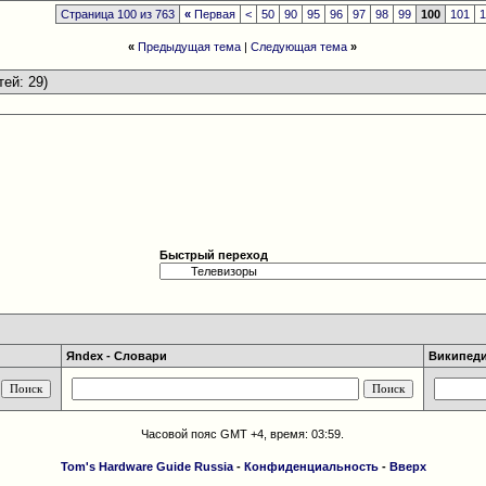
Страница 100 из 763
«
Первая
<
50
90
95
96
97
98
99
100
101
«
Предыдущая тема
|
Следующая тема
»
тей: 29)
Быстрый переход
Яndex - Словари
Википедия
Часовой пояс GMT +4, время:
03:59
.
Tom's Hardware Guide Russia
-
Конфиденциальность
-
Вверх