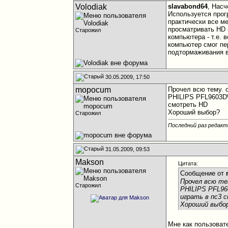
Volodiak
slavabond64
, Насч
Используется прог
практически все м
просматривать HD 
Старожил
компьютера - т.е. 
компьютер смог пе
подтормаживания в
30.05.2009, 17:50
mopocum
Прочел всю тему. 
PHILIPS PFL9603D\
смотреть HD
Хороший выбор?
Старожил
Последний раз редакт
31.05.2009, 09:53
Makson
Цитата:
Сообщение от
Прочел всю те
Старожил
PHILIPS PFL96
играть в пс3
Хороший выбо
Мне как пользоват