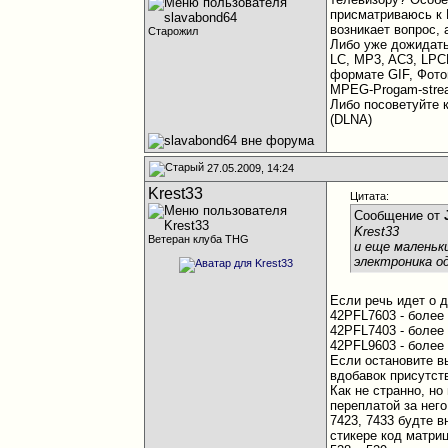
присматриваюсь к 
возникает вопрос,
Старожил
Либо уже дожидать
LC, MP3, AC3, LPC
формате GIF, Фот
MPEG-Progam-stre
Либо посоветуйте 
(DLNA)
27.05.2009, 14:24
Krest33
Цитата:
Сообщение от
Krest33
Ветеран клуба THG
и еще маленьк
электроника о
Если речь идет о 
42PFL7603 - более
42PFL7403 - более
42PFL9603 - более
Если остановите в
вдобавок присутст
Как не странно, н
переплатой за нег
7423, 7433 будте 
стикере код матри