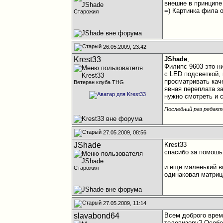
внешне в принципе
=) Картинка фила о
Старожил
26.05.2009, 23:42
Krest33
JShade
,
Филипс 9603 это н
с LED подсветкой, 
просматривать каче
Ветеран клуба THG
явная переплата за
нужно смотреть и 
Последний раз редакти
27.05.2009, 08:56
JShade
Krest33
спасибо за помошь
и еще маленький в
Старожил
одинаковая матрица
27.05.2009, 11:14
slavabond64
Всем доброго врем
телевизору? Особе