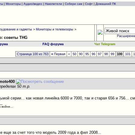
ты
|
Мониторы
|
Аудио/видео
|
Накопители
|
Собери сам
|
Софт
|
Домашний ПК
рудование и гаджеты
>
Мониторы и телевизоры
>
Расширенн
р: советы THG
рума
FAQ форума
Чат Telegram
Страница 100 из 763
«
Первая
<
50
90
95
96
97
98
99
100
101
moto400
 пределах 50 т.р.
мой серии... как новая линейка 6000 и 7000, так и старая 656 и 756... см
__
 войне...
 еще за счет того что модель 2009 года а фил 2008...