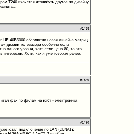
ром T240 ихочется чтонибуть другое по дизайну
авнить...
#
1488
унг UE-40B6000 абсолютно новая линейка матриц
 сам дизайн телевизора особенно если
но одного уровня, хотя если цена 80, то это
ь интересен. Хотя, как я уже говорил ранее,
#
1489
итал фак по филам на ихбт - электроника
#
1490
о уже юзал подключение по LAN (DLNA) к
ьмы с H.264/MPEG-4 AVC? Я вообще