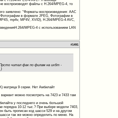
 не воспроизводят файлы с H.264/MPEG-4, то
его заявлено: "Форматы воспроизведения: AAC
), Фотографии в формате JPEG, Фотографии в
P4S, mp4v, MP4V, XVID), H.264/MPEG-4 AVC,
оизведенияH.264/MPEG-4 с использованием LAN
#
1491
Прсто читал фак по филам на ихбт -
 )
К) матрица 9 серии. Нет Амбилайт
 вариант можно посмотреть на 7423 и 7433 там
мбилайта у последнего и очень большой
ае порядка 10-12 тыс.? При выборе модели 7403,
ен быть прописан код шасси 529 и на другом
в шасси так же можно определить по меню. На