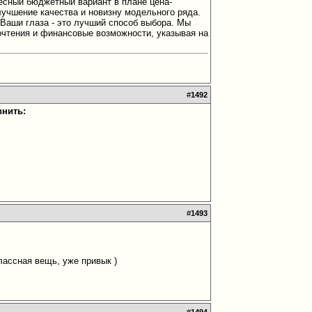
ресный бюджетный вариант в плане цена-
лучшение качества и новизну модельного ряда.
 Ваши глаза - это лучший способ выбора. Мы
очтения и финансовые возможности, указывая на
#
1492
внить:
#
1493
лассная вещь, уже привык )