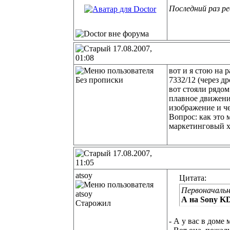
Последний раз ре
17.08.2007,
01:08
вот и я стою на 
Без прописки
7332/12 (через др
вот стояли рядом
плавное движение
изображение и че
Вопрос: как это
маркетинговый хо
17.08.2007,
11:05
atsoy
Цитата:
Первоначальн
А на Sony K
Старожил
- А у вас в доме 