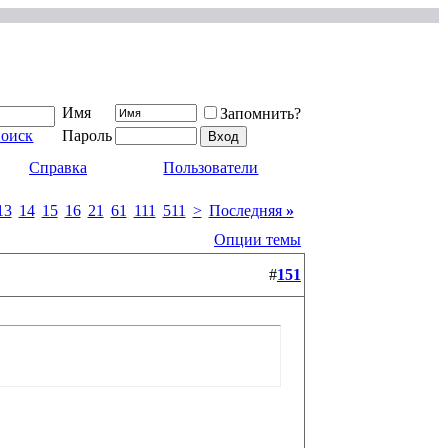
Имя
Запомнить?
поиск
Пароль
Справка
Пользователи
13
14
15
16
21
61
111
511
>
Последняя
»
Опции темы
#
151