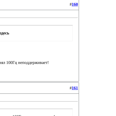
#
160
здесь
понял 100Гц неподдерживает!
#
161