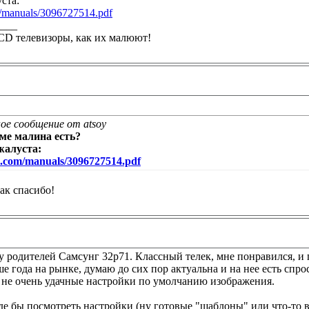
ста:
om/manuals/3096727514.pdf
____
CD телевизоры, как их малюют!
ое сообщение от atsoy
доме малина есть?
ожалуста:
se.com/manuals/3096727514.pdf
так спасибо!
 родителей Самсунг 32р71. Классный телек, мне понравился, и п
е года на рынке, думаю до сих пор актуальна и на нее есть спрос
 не очень удачные настройки по умолчанию изображения.
де бы посмотреть настройки (ну готовые "шаблоны" или что-то в 