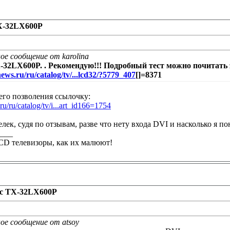
TX-32LX600P
ое сообщение от karolina
-32LX600P. . Рекомендую!!! Подробный тест можно почитать 
ews.ru/ru/catalog/tv/...lcd32/?5779_407
[]=8371
го позволения ссылочку:
ru/ru/catalog/tv/i...art_id166=1754
елек, судя по отзывам, разве что нету входа DVI и насколько я 
____
CD телевизоры, как их малюют!
ic TX-32LX600P
ое сообщение от atsoy