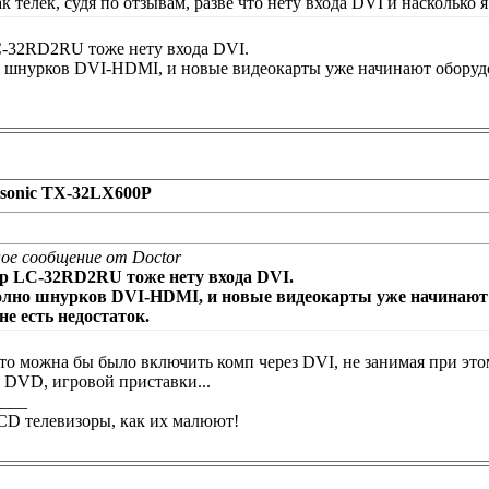
к телек, судя по отзывам, разве что нету входа DVI и насколько
C-32RD2RU тоже нету входа DVI.
 шнурков DVI-HDMI, и новые видеокарты уже начинают оборудо
asonic TX-32LX600P
ое сообщение от Doctor
rp LC-32RD2RU тоже нету входа DVI.
олно шнурков DVI-HDMI, и новые видеокарты уже начинают
не есть недостаток.
что можна бы было включить комп через DVI, не занимая при эт
 DVD, игровой приставки...
____
CD телевизоры, как их малюют!