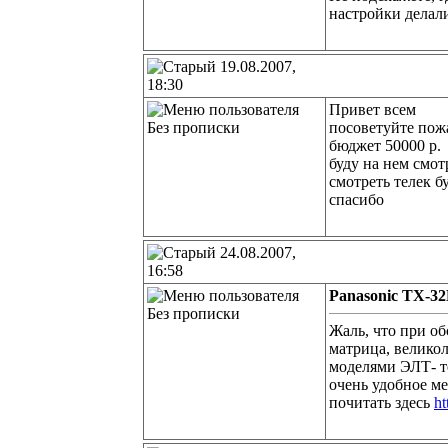
настройки делали
19.08.2007,
18:30
Привет всем
Без прописки
посоветуйте пожа
бюджет 50000 р.
буду на нем смот
смотреть телек б
спасибо
24.08.2007,
16:58
Panasonic TX-3
Без прописки
Жаль, что при о
матрица, велико
моделями ЭЛТ- те
очень удобное м
почитать здесь
ht