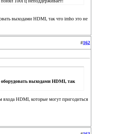
 я понял 100Гц неподдерживает!
вать выходами HDMI, так что imho это не
#
162
 оборудовать выходами HDMI, так
ом входа HDMI, которые могут пригодиться
#
163