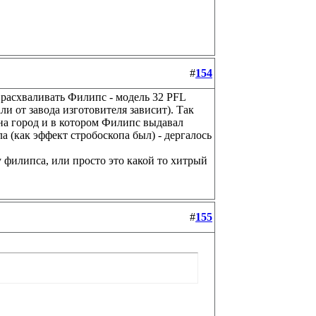
#
154
е расхваливать Филипс - модель 32 PFL
али от завода изготовителя зависит). Так
 на город и в котором Филипс выдавал
а (как эффект стробоскопа был) - дергалось
 филипса, или просто это какой то хитрый
#
155