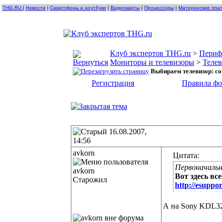
THG.RU
|
Новости
|
Смартфоны и ноутбуки
|
Видеокарты
|
Процессоры
|
Материнские пла
Клуб экспертов THG.ru
>
Периф
Мониторы и телевизоры
>
Теле
Выбираем телевизор: с
Регистрация
Правила ф
16.08.2007,
14:56
avkorn
Цитата:
Первоначально
Вот здесь в
Старожил
http://esuppo
А на Sony KDL3