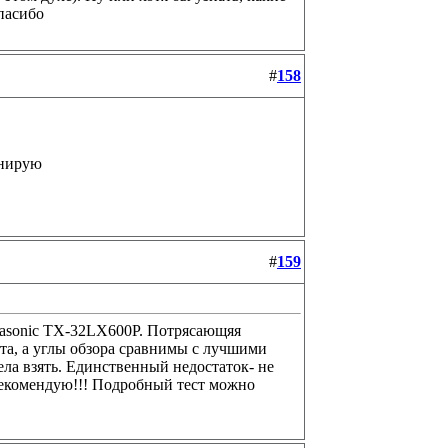
спасибо
#
158
анирую
#
159
nasonic TX-32LX600P. Потрясающяя
та, а углы обзора сравнимы с лучшими
ела взять. Единственный недостаток- не
Рекомендую!!! Подробный тест можно