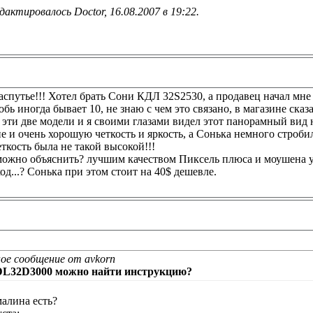
дактировалось Doctor, 16.08.2007 в
19:22
.
распутье!!! Хотел брать Сони КДЛ 32S2530, а продавец начал мн
обь иногда бывает 10, не знаю с чем это связано, в магазине сказ
 эти две модели и я своими глазами видел этот панорамный вид
 и очень хорошую четкость и яркость, а Сонька немного стробил
ткость была не такой высокой!!!
 можно объяснить? лучшим качеством Пиксель плюса и моушена у
д...? Сонька при этом стоит на 40$ дешевле.
ое сообщение от avkorn
DL32D3000 можно найти инструкцию?
малина есть?