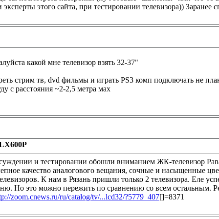
 эксперты этого сайта, при тестировании телевизора)) Заранее 
луйста какой мне телевизор взять 32-37"
реть стрим тв, dvd фильмы и играть PS3 комп подключать не пл
уду с расстояния ~2-2,5 метра мах
2LX600P
бсуждении и тестировании обошли вниманием ЖК-телевизор Pa
лепное качество аналогового вещания, сочные и насыщенные цве
левизоров. К нам в Рязань пришли только 2 телевизора. Еле усп
еню. Но это можно пережить по сравнению со всем остальным. 
tp://zoom.cnews.ru/ru/catalog/tv/...lcd32/?5779_407
[]=8371