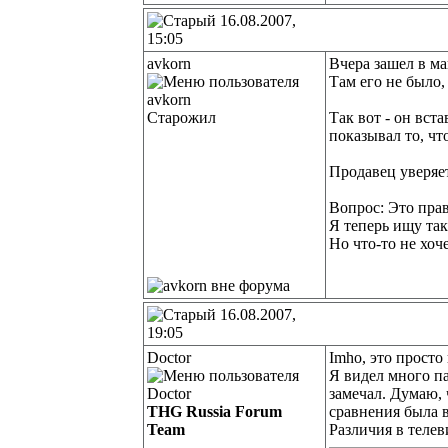
16.08.2007,
15:05
avkorn
Вчера зашел в ма
Там его не было, 
Старожил
Так вот - он вст
показывал то, чт
Продавец уверяет
Вопрос: Это пра
Я теперь ищу та
Но что-то не хоче
16.08.2007,
19:05
Doctor
Imho, это просто
Я видел много п
замечал. Думаю, 
THG Russia Forum
сравнения была в
Team
Различия в телев