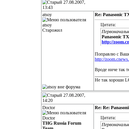
27.08.2007,
13:43
atsoy
Re: Panasonic 
Цитата:
Старожил
Первоначальн
Panasonic TX
http://zoom.cn
Поправлю с Ваше
http://zoom.cnews.
Вроде ниче так т
______________
Не так хороши L
27.08.2007,
14:20
Doctor
Re: Re: Panason
Цитата:
THG Russia Forum
Первоначальн
Team