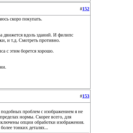
#
152
аюсь скоро покупать.
ра движется вдоль зданий. И филипс
ки, и т.д. Смотреть противно.
пса с этим борется хорошо.
ни.
#
153
 подобных проблем с изображением я не
 пределах нормы. Скорее всего, для
 выключены опции обработки изображения.
более тонких деталях...