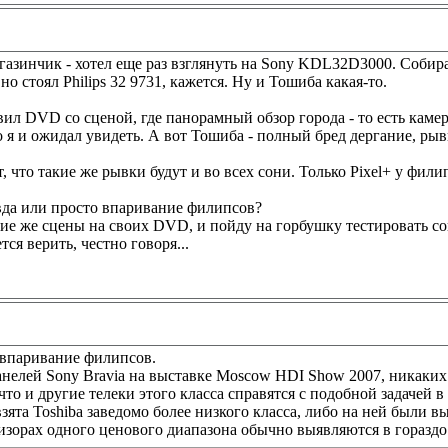
газинчик - хотел еще раз взглянуть на Sony KDL32D3000. Собир
но стоял Philips 32 9731, кажется. Ну и Тошиба какая-то.
авил DVD со сценой, где панорамный обзор города - то есть каме
о я и ожидал увидеть. А вот Тошиба - полный бред дергание, рыв
, что такие же рывки будут и во всех сони. Только Pixel+ у фили
вда или просто впаривание филипсов?
кие же сцены на своих DVD, и пойду на горбушку тестировать со
тся верить, честно говоря...
 впаривание филипсов.
анелей Sony Bravia на выставке Moscow HDI Show 2007, никаких
что и другие телеки этого класса справятся с подобной задачей в
зята Toshiba заведомо более низкого класса, либо на ней были
изорах одного ценового диапазона обычно выявляются в гораздо 