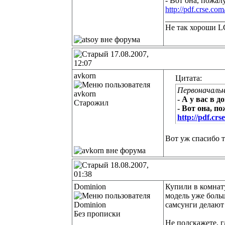
- Вот она, пожалу
http://pdf.crse.c
______________
Не так хороши L
17.08.2007,
12:07
avkorn
Цитата:
Первоначальн
- А у вас в 
Старожил
- Вот она, п
http://pdf.cr
Вот уж спасибо 
18.08.2007,
01:38
Dominion
Купили в комнату
модель уже больш
самсунги делают
Без прописки
Не подскажете, г