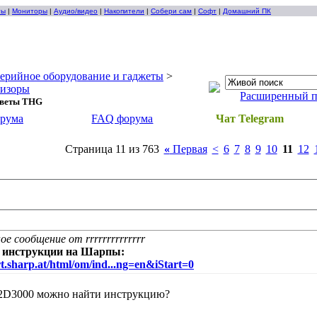
ты
|
Мониторы
|
Аудио/видео
|
Накопители
|
Собери сам
|
Софт
|
Домашний ПК
ерийное оборудование и гаджеты
>
визоры
Расширенный 
оветы THG
орума
FAQ форума
Чат Telegram
Страница 11 из 763
«
Первая
<
6
7
8
9
10
11
12
е сообщение от rrrrrrrrrrrrrr
се инструкции на Шарпы:
rt.sharp.at/html/om/ind...ng=en&iStart=0
2D3000 можно найти инструкцию?