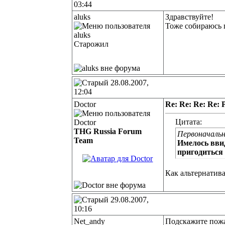
03:44
aluks
Здравствуйте!
Тоже собираюсь 
Старожил
28.08.2007,
12:04
Doctor
Re: Re: Re: Re:
Цитата:
THG Russia Forum
Первоначальн
Team
Имелось вви
пригодиться
Как альтернатив
29.08.2007,
10:16
Net_andy
Подскажите пожа