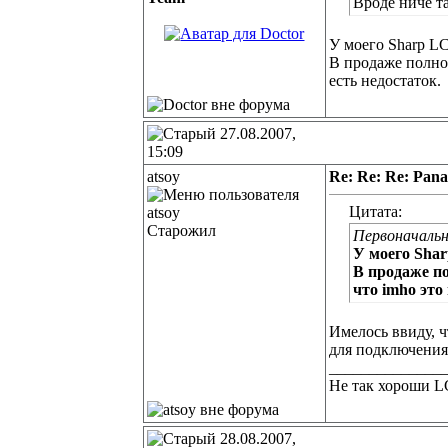
Вроде ниче та
У моего Sharp L
В продаже полно
есть недостаток.
27.08.2007,
15:09
atsoy
Re: Re: Re: Pan
Цитата:
Старожил
Первоначальн
У моего Sha
В продаже п
что imho это 
Имелось ввиду, 
для подключения
______________
Не так хороши L
28.08.2007,