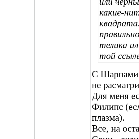
или черн
какие-ни
квадрата
правильно
телика ил
той ссыл
С Шарпами 
не расматри
Для меня ес
Филипс (ес
плазма).
Все, на ос