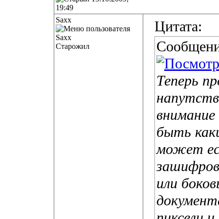
19:49
Saxx
Цитата:
Сообщени
Старожил
Теперь пр
напутств
внимание
быть каки
может ес
зашифрова
или боков
документ
пиксели и