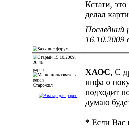
Кстати, это
делал карт
Последний 
16.10.2009 
15.10.2009,
20:46
papen
ХАОС
, С 
инфа о пок
Старожил
подходит п
думаю буде
* Если Вас 