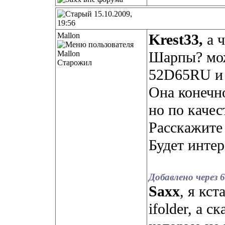
15.10.2009,
19:56
Mallon
Krest33,
а ч
Шарпы? мож
Старожил
52D65RU и 
Она конечно
но по качес
Расскажите
Будет интер
Добавлено через 
Saxx
, я кс
ifolder, а 