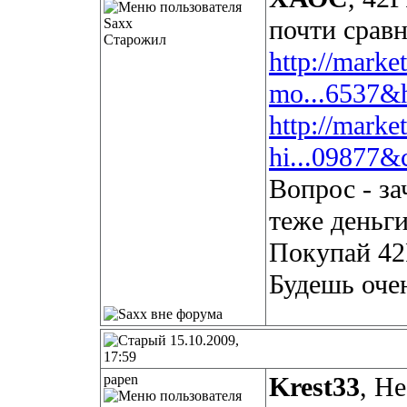
почти сравн
Старожил
http://marke
mo...6537&
http://marke
hi...09877&
Вопрос - за
теже деньги
Покупай 42
Будешь оче
15.10.2009,
17:59
papen
Krest33
, Н