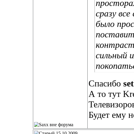
простора
сразу все
было про
поставить
контраст
сильный и
покопать
Спасибо
se
А то тут Kr
Телевизоров
Будет ему 
15.10.2009,