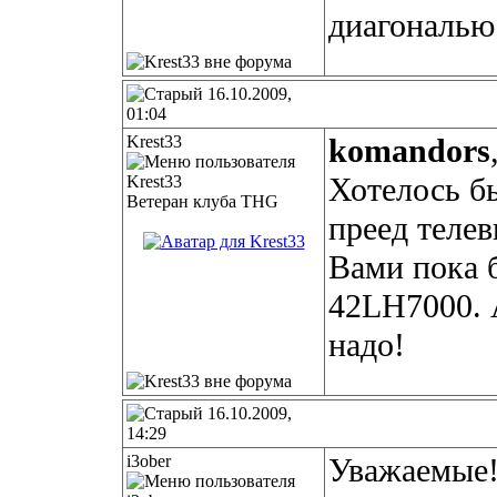
диагональю 
16.10.2009,
01:04
Krest33
komandors
Хотелось бы
Ветеран клуба THG
преед теле
Вами пока 
42LH7000. 
надо!
16.10.2009,
14:29
i3ober
Уважаемые