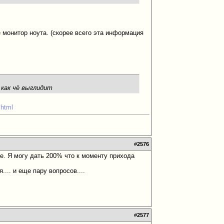
 монитор ноута. (скорее всего эта информация
 как чё выглидит
shtml
#
2576
де. Я могу дать 200% что к моменту прихода
... и еще пару вопросов....
#
2577