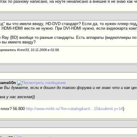
йтах по разному написано, на ноуте ненаписано а внешне я не знаю как ч
"хд" вы что имели ввиду, HD-DVD стандарт? Если да, то нужен плеер по
 HDMI-HDMI вести не нужно. При DVI-HDMI нужно, если видеокарта комп
e Ray (ВD) вообще то разные стандарты.
Есть аппараты (видеоплееры по
о вы имеете ввиду?
ровалось Krest33, 10.11.2009 в
01:58
.
xameli0n
как Вы думаете, если я дошел до такого форума и не знаю что и как ц
на у нас веселая
))
 плох? 56.800
http://www.mirbt.ru/?to=catalog&acti...15&submit.y=14
)