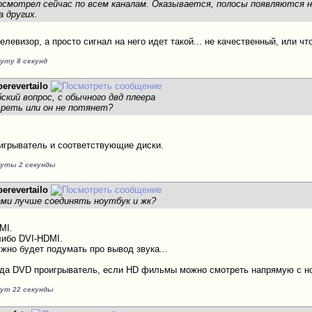
осмотрел сейчас по всем каналам. Оказывается, полосы появляются на
а других.
елевизор, а просто сигнал на него идет такой... не качественный, или чт
нуту 8 секунд
perevertailo
ский вопрос, с обычного двд плеера
реть или он не потянет?
оигрыватель и соответствующие диски.
нуты 2 секунды
perevertailo
ами лучше соединять ноутбук и жк?
MI.
либо DVI-HDMI.
жно будет подумать про вывод звука...
огда DVD проигрыватель, если HD фильмы можно смотреть напрямую с ноу
нут 22 секунды