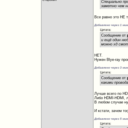
Специально пр
заметно чем н
Все равно это НЕ т
Добавлено через 1 ми
Цитата:
Сообщение от
и ещё один нюб
можно хд смот
НЕТ.
Нужен Blye-ray пр
Добавлено через 3 ми
Цитата:
Сообщение от
какими провод
Лучше всего по HD
Либо HDMI-HDMI, 
В любом случае ну
И кстати, зачем т
Добавлено через 5 ми
Цитата: