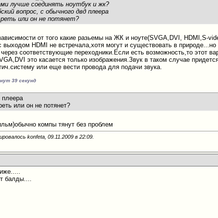
ами лучше соединять ноутбук и жк?
ский вопрос, с обычного двд плеера
реть или он не потянет?
зависимости от того какие разьемы на ЖК и ноуте(SVGA,DVI, HDMI,S-vide
с выходом HDMI не встречала,хотя могут и существовать в природе...н
 через соответствующие переходники.Если есть возможность,то этот ва
VGA,DVI это касается только изображения.Звук в таком случае придется
тич.систему или еще вести провода для подачи звука.
инут 39 секунд
д плеера
еть или он не потянет?
ильм)обычно компы тянут без проблем
ровалось konfeta, 09.11.2009 в
22:09
.
иже.....
т балды....