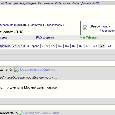
ты
|
Мониторы
|
Аудио/видео
|
Накопители
|
Собери сам
|
Софт
|
Домашний ПК
рудование и гаджеты
>
Мониторы и телевизоры
>
Расширенн
р: советы THG
рума
FAQ форума
Чат Telegram
траница 172 из 763
«
Первая
<
72
122
162
167
168
169
170
171
172
173
1
xameli0n
го? я вообще-то про Москву пишу....
но.... я думал в Москве цены пониже
perevertailo