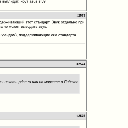
ё выглидит, ноут asus sl59
#
2573
ддерживающий этот стандарт. Звук отдельно при
а не может выводить звук.
 брендам), поддерживающие оба стандарта.
#
2574
ены искать
price.ru или на маркете в Яндексе
#
2575