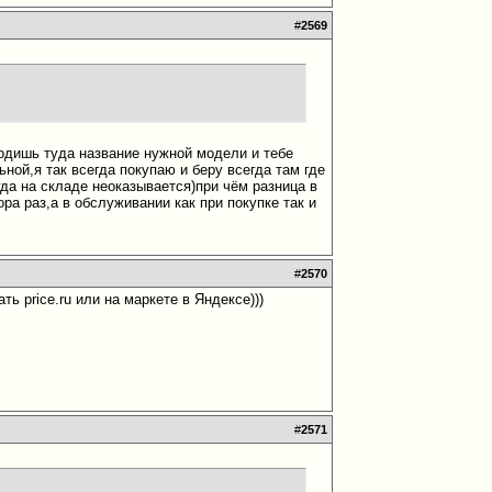
#
2569
водишь туда название нужной модели и тебе
ной,я так всегда покупаю и беру всегда там где
гда на складе неоказывается)при чём разница в
 раз,а в обслуживании как при покупке так и
#
2570
ать
price.ru или на маркете в Яндексе
)))
#
2571