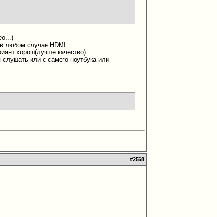
o...)
о в любом случае HDMI
риант хорош(лучше качество).
 слушать или с самого ноутбука или
#
2568