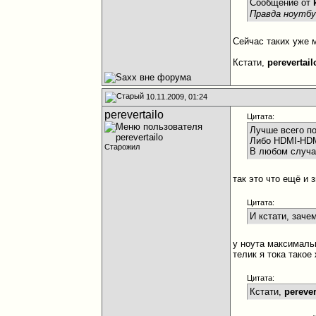
Сообщение от
Правда ноутбу
Сейчас таких уже 
Кстати,
perevertail
10.11.2009, 01:24
perevertailo
Цитата:
Лучше всего п
Либо HDMI-HDM
Старожил
В любом случае
так это что ещё и 
Цитата:
И кстати, заче
у ноута максималь
телик я тока такое
Цитата:
Кстати,
perever