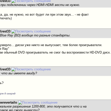
Krest33
 при подключении через HDMI-HDMI вести не нужно.
, да, не нужно, но вот будет ли при этом звук... - не факт
ключать)
Krest33
 Blue Ray (ВD) вообще то разные стандарты.
умерло... диски уже никто не выпускает, тем более проигрыватели.
e Ray"
ае обычный DVD проигрыватель не смог бы воспроизвести HD-DVD диск.
Krest33
у что вы имеете ввиду?
шь?
нут 0 секунд
perevertailo
мальное разрешение 1200-800, это получается что и на
такое же смогу вывести?