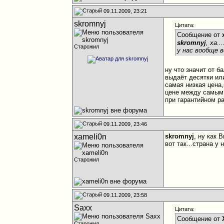
09.11.2009, 23:21
skromnyj
Цитата:
Сообщение от
skromnyj
, ха..
Старожил
у нас вообще в
ну что значит от б
выдаёт десятки ил
самая низкая цена,
цене между самым 
при гарантийном р
09.11.2009, 23:46
xameli0n
skromnyj
, ну как 
вот так...страна у
Старожил
09.11.2009, 23:58
Saxx
Цитата:
Сообщение от
Старожил