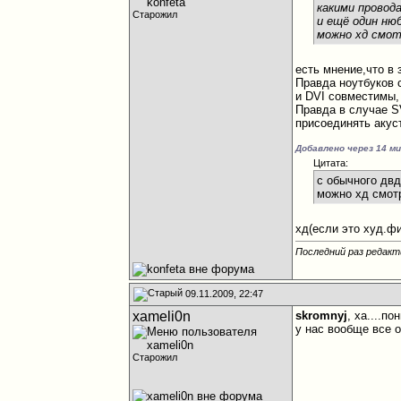
какими провод
Старожил
и ещё один нюб
можно хд смот
есть мнение,что в 
Правда ноутбуков 
и DVI совместимы,
Правда в случае S
присоединять акус
Добавлено через 14 м
Цитата:
с обычного дв
можно хд смотр
хд(если это худ.ф
Последний раз редакти
09.11.2009, 22:47
xameli0n
skromnyj
, ха....пон
у нас вообще все о
Старожил