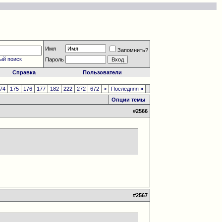
Имя
Запомнить?
ый поиск
Пароль
Справка
Пользователи
74
175
176
177
182
222
272
672
>
Последняя
»
Опции темы
#
2566
#
2567