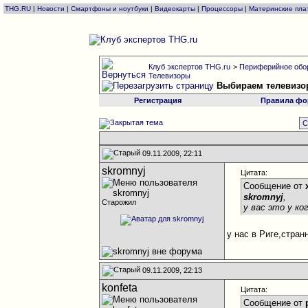
THG.RU
|
Новости
|
Смартфоны и ноутбуки
|
Видеокарты
|
Процессоры
|
Материнские пла
Клуб экспертов THG.ru
>
Периферийное обо
Телевизоры
Выбираем телевизо
Регистрация
Правила фо
С
09.11.2009, 22:11
skromnyj
Цитата:
Сообщение от
skromnyj
,
Старожил
у вас это у ко
у нас в Риге,стран
09.11.2009, 22:13
konfeta
Цитата:
Сообщение от