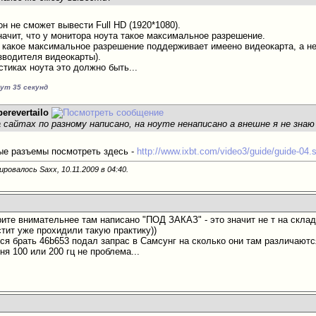
 он не сможет вывести Full HD (1920*1080).
начит, что у монитора ноута такое максимальное разрешение.
 какое максимальное разрешение поддерживает имеено видеокарта, а не
зводителя видеокарты).
стиках ноута это должно быть...
нут 35 секунд
perevertailo
а сайтах по разному написано, на ноуте ненаписано а внешне я не знаю
ые разъемы посмотреть здесь -
http://www.ixbt.com/video3/guide/guide-04.
ировалось Saxx, 10.11.2009 в
04:40
.
рите внимательнее там написано "ПОД ЗАКАЗ" - это значит не т на скла
стит
уже прохидили такую практику
))
я брать 46b653 подал запрас в Самсунг на сколько они там различаются.
я 100 или 200 гц не проблема...