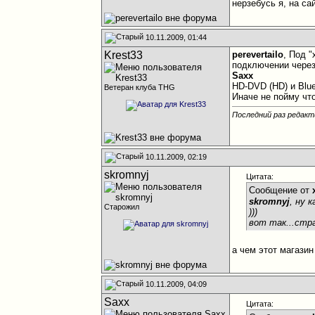
нерзебусь я, на са
10.11.2009, 01:44
Krest33
perevertailo
, Под 
подключении через
Saxx
HD-DVD (HD) и Blu
Ветеран клуба THG
Иначе не пойму чт
Последний раз редакти
10.11.2009, 02:19
skromnyj
Цитата:
Сообщение от
skromnyj
, ну 
Старожил
)))
вот так...стра
а чем этот магазин
10.11.2009, 04:09
Saxx
Цитата: