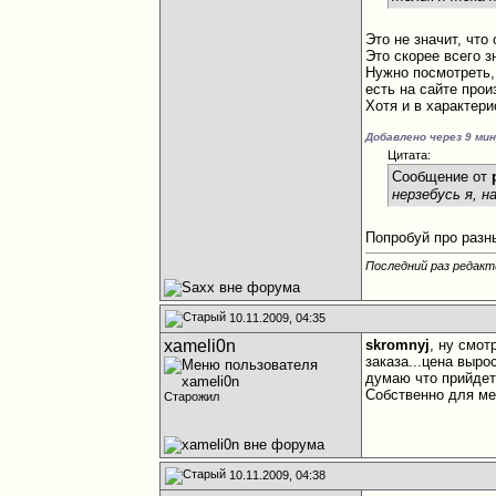
Это не значит, что
Это скорее всего з
Нужно посмотреть,
есть на сайте прои
Хотя и в характери
Добавлено через 9 ми
Цитата:
Сообщение от
нерзебусь я, н
Попробуй про разн
Последний раз редакт
10.11.2009, 04:35
xameli0n
skromnyj
, ну смот
заказа...цена выро
думаю что прийдетс
Собственно для мен
Старожил
10.11.2009, 04:38