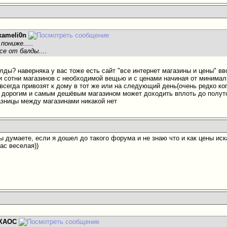
xameli0n
..пониже.....
се от балды....
алды?
наверняка у вас тоже есть сайт "все интернет магазины и цены" в
и сотни магазинов с необходимой вещью и с ценами начиная от минималь
всегда привозят к дому в тот же или на следующий день(очень редко ко
дорогим и самым дешёвым магазином может доходить вплоть до полутора
азницы между магазинами никакой нет
Вы думаете, если я дошел до такого форума и не знаю что и как цены иск
 нас веселая
))
ХАОС