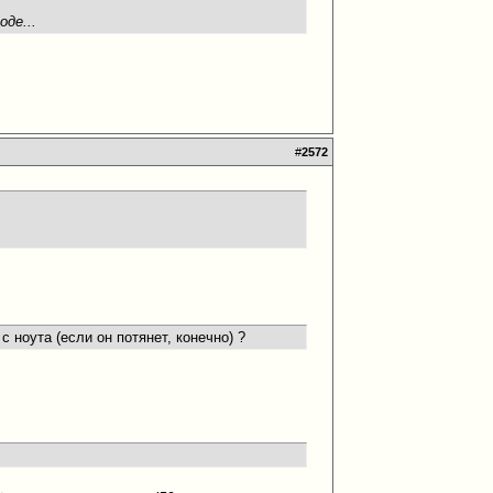
де...
#
2572
 ноута (если он потянет, конечно) ?