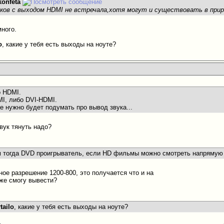
konfeta
ков с выходом HDMI не встречала,хотя могут и существовать в приро
много.
o
, какие у тебя есть выходы на ноуте?
о HDMI.
I, либо DVI-HDMI.
 нужно будет подумать про вывод звука...
звук тянуть надо?
м тогда DVD проигрыватель, если HD фильмы можно смотреть напрямую с
ное разрешение 1200-800, это получается что и на
 же смогу вывести?
tailo
, какие у тебя есть выходы на ноуте?