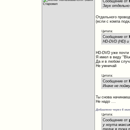
Сообщение от
Старожил
Звук отдельно
Отдельного провода
(если с компа под
Цитата:
Сообщение от
HD-DVD (HD) и
HD-DVD уже почти 
Я имел в виду "Blu
Да и в любом случ
Не умничай
Цитата:
Сообщение от
Иначе не пойм
Ты снова начинае
Не надо ....
Добавлено через 6 ми
Цитата:
Сообщение от
у ноута макси
телик я тока 