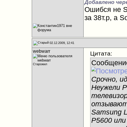
Добавлено чер
Ошибся не S
за 38т.р, а 
02.12.2009, 12:41
webwarr
Цитата:
Сообщени
Старожил
Срочно, и
Неужели Ph
телевизор
отзывают
Samsung L
P5600 или