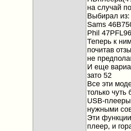
на случай по
Выбирал из:
Sams 46B75
Phil 47PFL9
Теперь к ни
почитав отзы
не предпола
И еще вариа
зато 52
Все эти моде
только чуть 
USB-плееры, 
нужными со
Эти функции
плеер, и гор