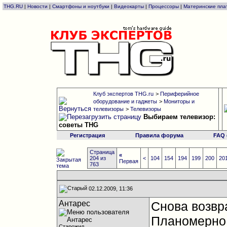
THG.RU
|
Новости
|
Смартфоны и ноутбуки
|
Видеокарты
|
Процессоры
|
Материнские пла
Клуб экспертов THG.ru
>
Периферийное
оборудование и гаджеты
>
Мониторы и
телевизоры
>
Телевизоры
Выбираем телевизор:
советы THG
Регистрация
Правила форума
FAQ
Страница
«
204 из
<
104
154
194
199
200
20
Первая
763
02.12.2009, 11:36
Антарес
Снова возвр
Планомерно 
Старожил