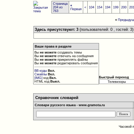
Страница
«
204 из
<
104
154
194
199
200
20
Первая
763
«
Предыдущ
Здесь присутствуют: 3
(пользователей: 0 , гостей: 3)
Ваши права в разделе
Вы
не можете
создавать темы
Вы
не можете
отвечать на сообщения
Вы
не можете
прикреплять файлы
Вы
не можете
редактировать сообщения
BB коды
Вкл.
Смайлы
Вкл.
Быстрый переход
[IMG]
код
Вкл.
HTML код
Выкл.
Справочник словарей
Словари русского языка - www.gramota.ru
Часовой 