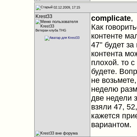
02.12.2009, 17:15
Krest33
complicate
,
Как говорит
Ветеран клуба THG
контенте ма
47" будет за
контента мож
плохой. то с
будете. Вопр
не возьмете,
неделю разм
две недели 
взяли 47, 52
кажется пр
вариантом.