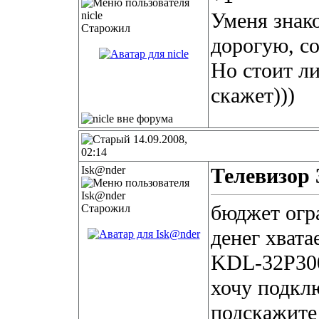
Уменя знак
Старожил
дорогую, со
Но стоит ли
скажет)))
14.09.2008,
02:14
Isk@nder
Телевизор
бюджет огра
Старожил
денег хвата
KDL-32P30
хочу подкл
подскажите 