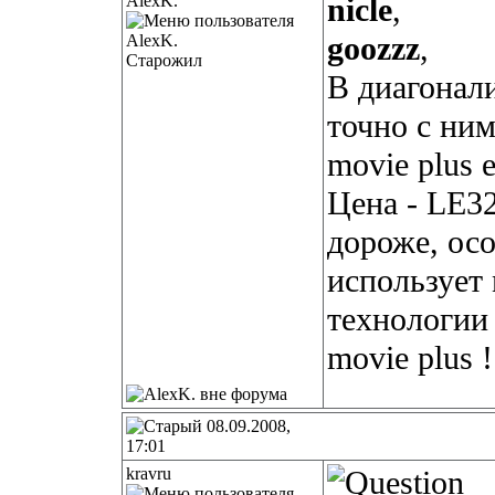
AlexK.
nicle
,
goozzz
,
Старожил
В диагонали
точно с ни
movie plus 
Цена - LE3
дороже, осо
использует 
технологии 
movie plus !
08.09.2008,
17:01
kravru