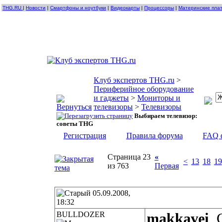
THG.RU
|
Новости
|
Смартфоны и ноутбуки
|
Видеокарты
|
Процессоры
|
Материнские пла
Клуб экспертов THG.ru
>
Периферийное оборудование
и гаджеты
>
Мониторы и
телевизоры
>
Телевизоры
Выбираем телевизор:
советы THG
Регистрация
Правила форума
FAQ 
Страница 23
«
<
13
18
19
из 763
Первая
05.09.2008,
18:32
BULLDOZER
makkavei
, 