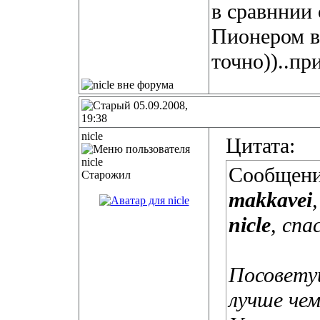
в сравннии 
Пионером в
точно))..пр
05.09.2008,
19:38
nicle
Цитата:
Сообщени
Старожил
makkavei
nicle
, спа
Посовету
лучше че