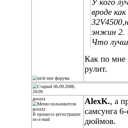
У кого лу
вроде как
32V4500,
энжин 2.
Что лучш
Как по мне 
рулит.
06.09.2008,
20:09
goozzz
AlexK.
, а 
самсунга 6-
В процессе регистрации
дюймов.
по e-mail