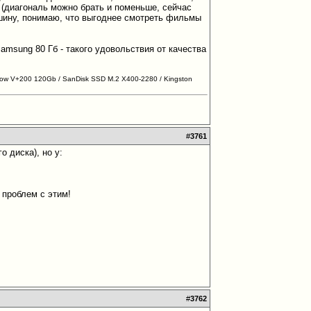
0 (диагональ можно брать и поменьше, сейчас
ашину, понимаю, что выгоднее смотреть фильмы
amsung 80 Гб - такого удовольствия от качества
ow V+200 120Gb / SanDisk SSD M.2 X400-2280 / Kingston
#
3761
 диска), но у:
 проблем с этим!
#
3762