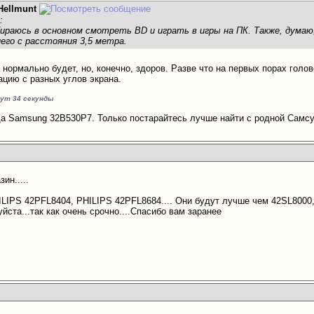
Hellmunt
:
ираюсь в основном смотреть BD и играть в игры на ПК. Также, думаю
его с расстояния 3,5 метра.
нормально будет, но, конечно, здоров. Разве что на первых порах голов
цию с разных углов экрана.
нут 34 секунды
да Samsung 32B530P7. Только постарайтесь лучше найти с родной Самсу
ин.....
ILIPS 42PFL8404, PHILIPS 42PFL8684.... Они будут лучше чем 42SL8000,
ста...так как очень срочно....Спасибо вам заранее