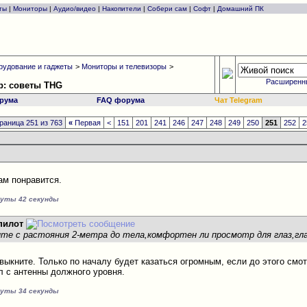
ты
|
Мониторы
|
Аудио/видео
|
Накопители
|
Собери сам
|
Софт
|
Домашний ПК
рудование и гаджеты
>
Мониторы и телевизоры
>
Расширенн
р: советы THG
рума
FAQ форума
Чат Telegram
раница 251 из 763
«
Первая
<
151
201
241
246
247
248
249
250
251
252
2
ам понравится.
нуты 42 секунды
пилот
те с растояния 2-метра до тела,комфортен ли просмотр для глаз,гл
выкните. Только по началу будет казаться огромным, если до этого смот
л с антенны должного уровня.
нуты 34 секунды