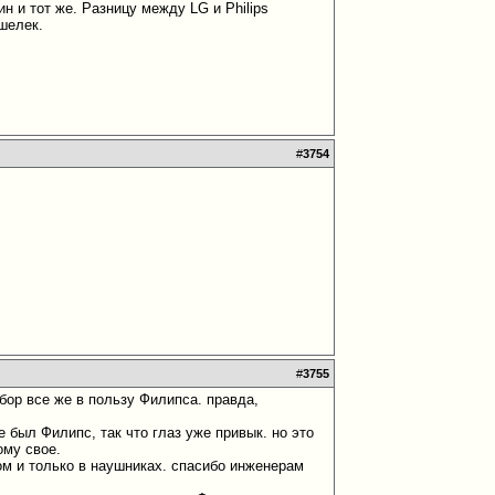
н и тот же. Разницу между LG и Philips
ошелек.
#
3754
#
3755
ор все же в пользу Филипса. правда,
е был Филипс, так что глаз уже привык. но это
ому свое.
ом и только в наушниках. спасибо инженерам