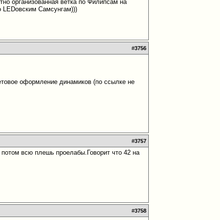
отно организованная ветка по Филипсам на
о LEDовским Самсунгам)))
#
3756
ветовое оформление динамиков (по ссылке не
#
3757
то потом всю плешь проелабы.Говорит что 42 на
#
3758