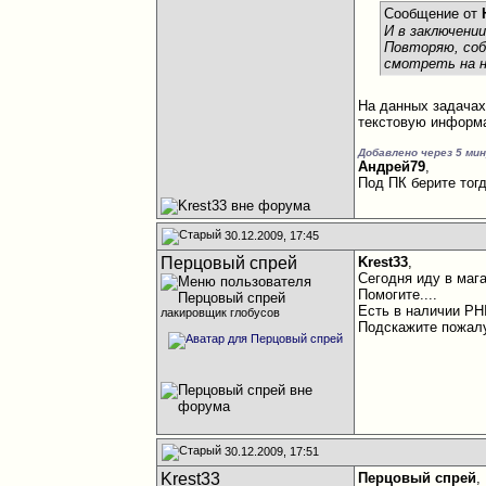
Сообщение от
И в заключении
Повторяю, соб
смотреть на н
На данных задачах 
текстовую информа
Добавлено через 5 ми
Андрей79
,
Под ПК берите тог
30.12.2009, 17:45
Перцовый спрей
Krest33
,
Сегодня иду в магаз
Помогите....
Есть в наличии PH
лакировщик глобусов
Подскажите пожалуй
30.12.2009, 17:51
Krest33
Перцовый спрей
,