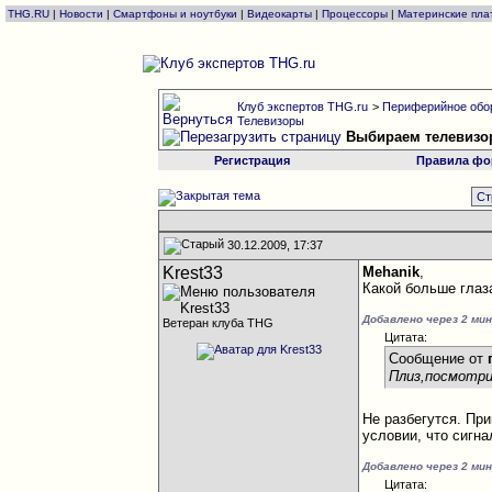
THG.RU
|
Новости
|
Смартфоны и ноутбуки
|
Видеокарты
|
Процессоры
|
Материнские пла
Клуб экспертов THG.ru
>
Периферийное обо
Телевизоры
Выбираем телевизо
Регистрация
Правила фо
Ст
30.12.2009, 17:37
Krest33
Mehanik
,
Какой больше глаз
Добавлено через 2 ми
Ветеран клуба THG
Цитата:
Сообщение от
Плиз,посмотри
Не разбегутся. При
условии, что сигна
Добавлено через 2 ми
Цитата: