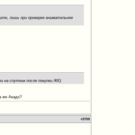
ите, лишь при проверке внимательнее
ти на спутник после покупки ЖК).
та же Акадо?
#
3759