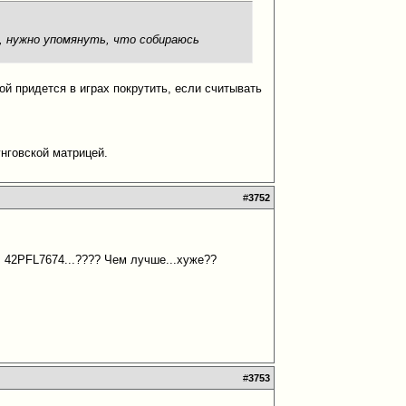
, нужно упомянуть, что собираюсь
ой придется в играх покрутить, если считывать
нговской матрицей.
#
3752
 42PFL7674...???? Чем лучше...хуже??
#
3753