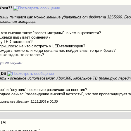
Krest33
лишь пытался как можно меньше удалиться от бюджета 32S5600. Бер
 засветам матрицы.
 что именно такое "засвет матрицы". в чем выражается?
 Соньки вызывает сомнения?
 у LED такого нет?
 пришлось: на что смотреть у LED-телевизоров?
дождать немного, и когда цена на них пойдет вниз, тогда и брать?
олько ждать-то осталось?
нут 23 секунды
_DS
ать - основное использование: Xbox360, кабельное ТВ (планирую перей
ое" и "спутник" несколько различаются понятия?
одное сейчас "телевидение высокой четкости", что так пропагандирует 
ировалось Mosman, 31.12.2009 в
00:30
.
ЯТА!