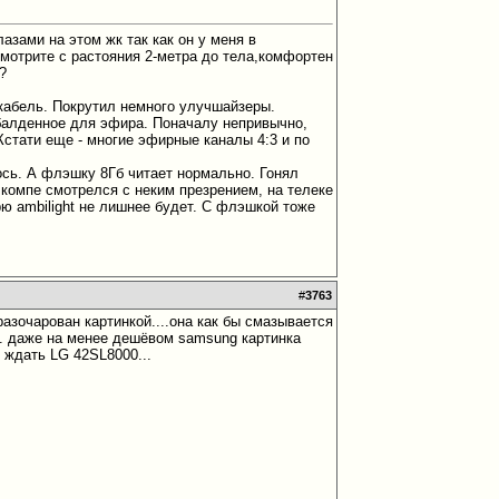
азами на этом жк так как он у меня в
смотрите с растояния 2-метра до тела,комфортен
?
 кабель. Покрутил немного улучшайзеры.
абалденное для эфира. Поначалу непривычно,
Кстати еще - многие эфирные каналы 4:3 и по
ось. А флэшку 8Гб читает нормально. Гонял
а компе смотрелся с неким презрением, на телеке
рю ambilight не лишнее будет. С флэшкой тоже
#
3763
азочарован картинкой....она как бы смазывается
... даже на менее дешёвом samsung картинка
у ждать LG 42SL8000...