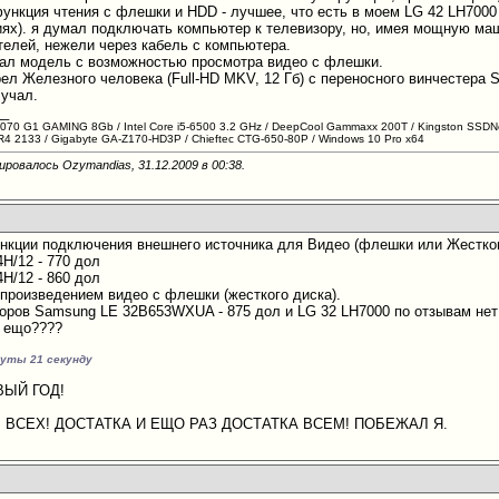
 функция чтения с флешки и HDD - лучшее, что есть в моем LG 42 LH700
иях). я думал подключать компьютер к телевизору, но, имея мощную м
телей, нежели через кабель с компьютера.
рал модель с возможностью просмотра видео с флешки.
ел Железного человека (Full-HD MKV, 12 Гб) с переносного винчестера S
лучал.
__
070 G1 GAMING 8Gb / Intel Core i5-6500 3.2 GHz / DeepCool Gammaxx 200T / Kingston SSDN
 2133 / Gigabyte GA-Z170-HD3P / Chieftec CTG-650-80P / Windows 10 Pro x64
ировалось Ozymandias, 31.12.2009 в
00:38
.
нкции подключения внешнего источника для Видео (флешки или Жесткого
H/12 - 770 дол
H/12 - 860 дол
спроизведением видео с флешки (жесткого диска).
оров Samsung LE 32B653WXUA - 875 дол и LG 32 LH7000 по отзывам нет
т ещо????
нуты 21 секунду
ВЫЙ ГОД!
ВСЕХ! ДОСТАТКА И ЕЩО РАЗ ДОСТАТКА ВСЕМ! ПОБЕЖАЛ Я.