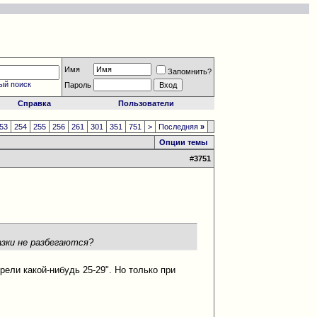
Имя
Запомнить?
ый поиск
Пароль
Справка
Пользователи
53
254
255
256
261
301
351
751
>
Последняя
»
Опции темы
#
3751
азки не разбегаются?
рели какой-нибудь 25-29". Но только при