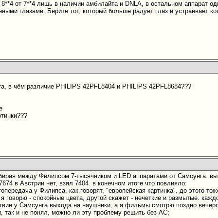
8**4 от 7**4 лишь в наличии амбилайта и DNLA, в остальном аппарат оди
еными глазами. Берите тот, который больше радует глаз и устраивает к
а, в чём различие PHILIPS 42PFL8404 и PHILIPS 42PFL8684???
е
ртинки???
бирая между Филипсом 7-тысячником и LED аппаратами от Самсунга. выб
674 в Австрии нет, взял 7404. в конечном итоге что повлияло:
топередача у Филипса, как говорят, "европейская картинка". до этого тож
 я говорю - спокойные цвета, другой скажет - нечеткие и размытые. кажд
ствие у Самсунга выхода на наушники, а я фильмы смотрю поздно вечер
и, так и не понял, можно ли эту проблему решить без АС;