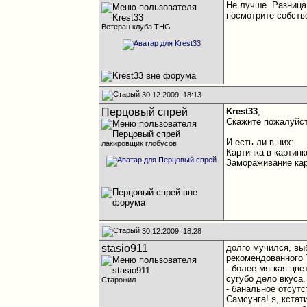
Не лучше. Разница 
посмотрите собств
Ветеран клуба THG
30.12.2009, 18:13
Перцовый спрей
Krest33
,
Скажите пожалуйст
И есть ли в них:
лакировщик глобусов
Картинка в картинк
Замораживание ка
30.12.2009, 18:28
stasio911
долго мучился, вы
рекомендованного 7
- более мягкая цве
сугубо дело вкуса.
Старожил
- банальное отсут
Самсунга! я, кстат