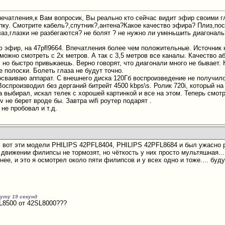
ечатления,к Вам вопросик, Вы реально кто сейчас видит эфир своими гл
упку. Смотрите кабель?,спутник?,антена?Какое качество эфира? Плиз,по
лаз,глазки не разбегаются? не болят ? не нужно ли уменьшить диагональ
ю эфир, на 47pfl9664. Впечатления более чем положительные. Источник
можно смотреть с 2х метров. А так с 3,5 метров все каналы. Качество 
 но быстро привыкаешь. Верно говорят, что диагонали много не бывает. 
 полоски. Болеть глаза не будут точно.
осваиваю аппарат. С внешнего диска 120Гб воспроизведение не получил
Воспроизводил без дерганий битрейт 4500 kbps\s. Ролик 720i, который н
а выбирал, искал телек с хорошей картинкой и все на этом. Теперь смот
v не берет вроде бы. Завтра wifi роутер подарят
.
не пробовал и т.д.
 вот эти модели PHILIPS 42PFL8404, PHILIPS 42PFL8684 и был ужасно р
в движении филипсы не тормозят, но чёткость у них просто мультяшная.
нее, и это я осмотрел около пяти филипсов и у всех одно и тоже.... буд
нуту 19 секунд
L8500 от 42SL8000???