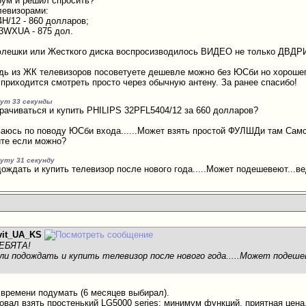
рум и решил спросить?
левизорами:
H/12 - 860 долларов;
3WXUA - 875 дол.
флешки или Жесткого диска воспросизводилось ВИДЕО не только ДВДРИП
дь из ЖК телевизоров посоветуете дешевле можно без ЮСби но хорошего
 приходится смотреть просто через обычную антену. За ранее спасибо!
нут 33 секунды
рачиваться и купить PHILIPS 32PFL5404/12 за 660 долларов?
аюсь по поводу ЮСби входа......Может взять простой ФУЛШДи там Самс
йте если можно?
нуту 31 секунду
дождать и купить телевизор после нового года.....Может подешевеют...в
vit_UA_KS
РЕБЯТА!
ли подождать и купить телевизор после нового года.....Может подеше
 времени подумать (6 месяцев выбирал).
овал взять простенький LG5000 series: минимум функций, приятная цена