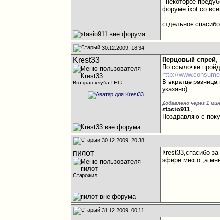
- некоторое преду
форуме ixbt со вс
отдельное спасибо
30.12.2009, 18:34
Krest33
Перцовый спрей
,
По ссылочке пройд
http://www.consume
В вкратце разница
Ветеран клуба THG
указано)
Добавлено через 1 ми
stasio911
,
Поздравляю с поку
30.12.2009, 20:38
пилот
Кrest33,спасибо за
эфире много ,а мне
Старожил
31.12.2009, 00:11