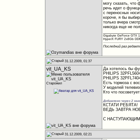
могу сказать, что
речь идет о функц
с переносных носи
короче, я бы выби
только вчера смотр
никогда еще не по
________________
Gigabyte GeForce GTX 1
HyperX FURY 2x8Gb DDR4
Последний раз редакт
31.12.2009, 01:37
vit_UA_KS
Да хотелось бы фу
PHILIPS 32PFL5604
PHILIPS 32PFL7404
Есть тормоза с во
Старожил
У моделей телевиз
Кто что посоветуе
Добавлено через 2 ми
КСТАТИ РЕБЯТА!
ВЕДЬ ЗАВТРА НО
С НАСТУПАЮЩИМ 
31.12.2009, 02:21