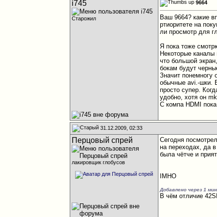
i745
9664
Ваш 9664? какие вп
Старожил
ртиоритете на пок
ли просмотр для г
Я пока тоже смотр
Некоторые каналы 
что большой экран,
бокам будут черные
Значит понемногу 
обычные avi.-шки. 
просто супер. Когд
удобно, хотя он mk
С компа HDMI пока 
31.12.2009, 02:33
Перцовый спрей
Сегодня посмотрел
на переходах, да 
была чётче и прият
лакировщик глобусов
IMHO
Добавлено через 1 ми
В чём отличие 42S