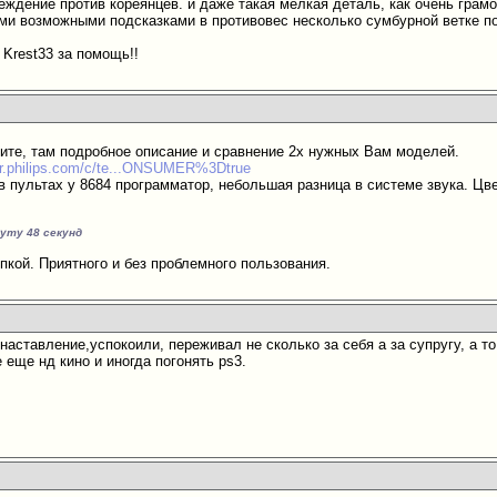
беждение против кореянцев. и даже такая мелкая деталь, как очень грам
еми возможными подсказками в противовес несколько сумбурной ветке п
 Krest33 за помощь!!
ите, там подробное описание и сравнение 2х нужных Вам моделей.
r.philips.com/c/te...ONSUMER%3Dtrue
 в пультах у 8684 программатор, небольшая разница в системе звука. Ц
нуту 48 секунд
пкой. Приятного и без проблемного пользования.
 наставление,успокоили, переживал не сколько за себя а за супругу, а 
 еще нд кино и иногда погонять ps3.