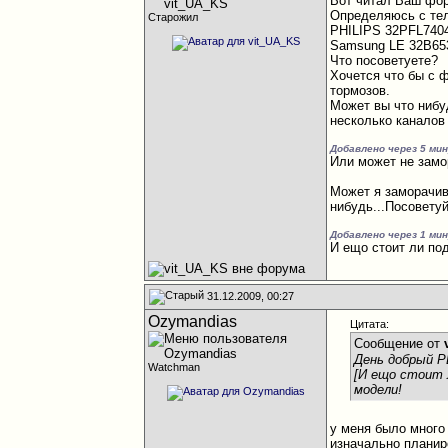
Вот читал Ваш фо
Определяюсь с те
Старожил
PHILIPS 32PFL7404
Samsung LE 32B65
Что посоветуете?
Хочется что бы с 
тормозов.
Может вы что нибу
несколько каналов
Добавлено через 5 ми
Или может не замо
Может я заморачив
нибудь...Посовету
Добавлено через 1 ми
И ещо стоит ли по
31.12.2009, 00:27
Ozymandias
Цитата:
Сообщение от
День добрый 
Watchman
[И ещо стоит 
модели!
у меня было много
изначально планир