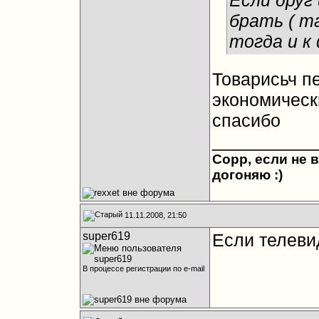
Если друг
брать ( та
тогда и к
Товарисьч п
экономическ
спасибо
__________
Сорр, если не в
догоняю :)
11.11.2008, 21:50
super619
Если телевид
В процессе регистрации по e-mail