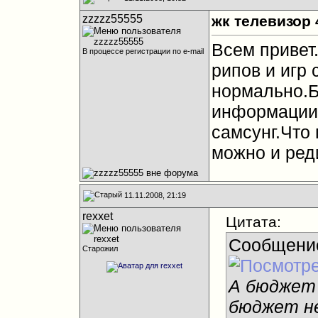
zzzzz55555
жк телевизор 
Всем привет
В процессе регистрации по e-mail
рипов и игр 
нормально.Б
информации 
самсунг.Что
можно и ред
11.11.2008, 21:19
rexxet
Цитата:
Сообщени
Старожил
А бюджет 
бюджет не