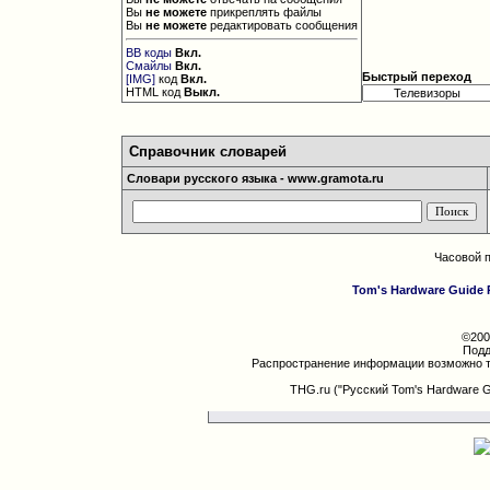
Вы
не можете
прикреплять файлы
Вы
не можете
редактировать сообщения
BB коды
Вкл.
Смайлы
Вкл.
Быстрый переход
[IMG]
код
Вкл.
HTML код
Выкл.
Справочник словарей
Словари русского языка - www.gramota.ru
Часовой 
Tom's Hardware Guide 
©200
Подд
Распространение информации возможно т
THG.ru ("Русский Tom's Hardware 