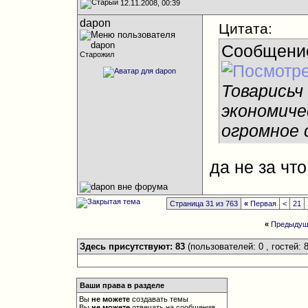
12.11.2008, 00:39
dapon
Цитата:
Сообщени
Старожил
Товарисьч
экономиче
огромное 
да не за что
Страница 31 из 763
«
Первая
<
21
«
Предыдущ
Здесь присутствуют: 83
(пользователей: 0 , гостей: 8
Ваши права в разделе
Вы
не можете
создавать темы
Вы
не можете
отвечать на сообщения