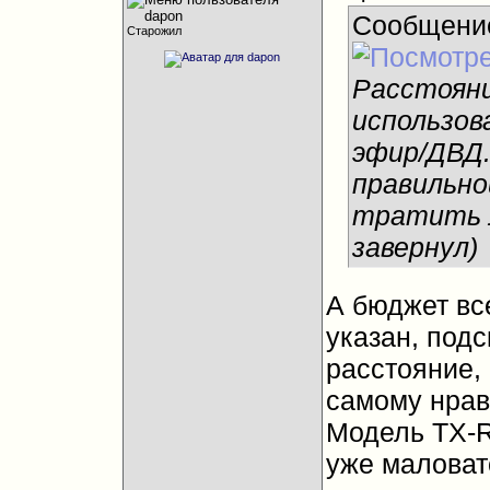
Сообщени
Старожил
Расстояни
использов
эфир/ДВД. 
правильно
тратить 
завернул)
А бюджет все
указан, под
расстояние,
самому нрав
Модель TX-R
уже маловато