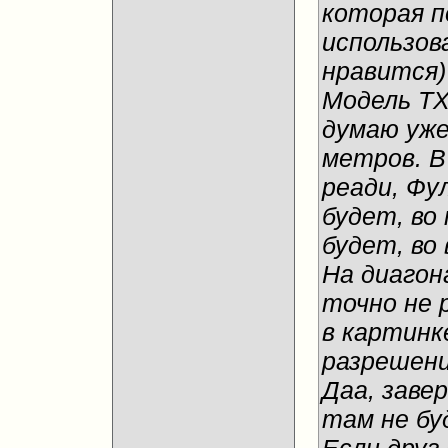
которая п
использов
нравится)
Модель TX
думаю уже
метров. В
реади, Фу
будет, во
будет, во
На диагон
точно не 
в картинк
разрешен
Даа, заве
там не бу