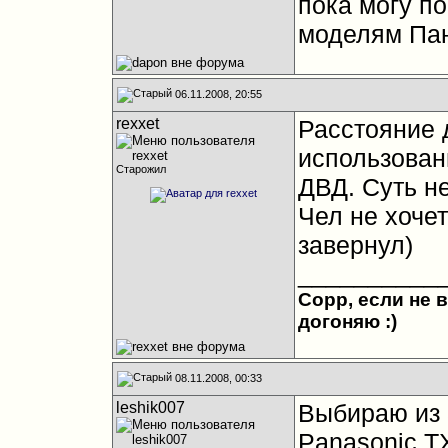
пока могу по
моделям Пан
06.11.2008, 20:55
rexxet
Расстояние д
использовани
Старожил
ДВД. Суть не
Чел не хоче
завернул)
__________
Сорр, если не в
догоняю :)
08.11.2008, 00:33
leshik007
Выбираю из 
Panasonic T