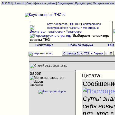
THG.RU
|
Новости
|
Смартфоны и ноутбуки
|
Видеокарты
|
Процессоры
|
Материнские пла
Клуб экспертов THG.ru
>
Периферийное
оборудование и гаджеты
>
Мониторы и
телевизоры
>
Телевизоры
Выбираем телевизор:
советы THG
Регистрация
Правила форума
FAQ
Страница 31 из 763
«
Первая
<
21
06.11.2008, 18:50
dapon
Цитата:
Сообщени
Старожил
Суть: зна
себя новы
плз, кто 