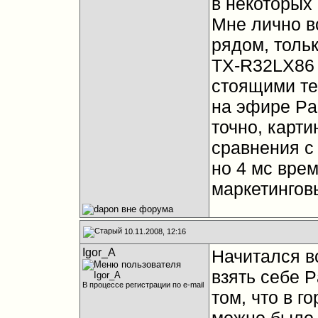
в некоторых 
Мне лично в
рядом, тольк
TX-R32LX86 
стоящими те
на эфире Pa
точно, карти
сравнения с
но 4 мс врем
маркетингов
10.11.2008, 12:16
Igor_A
Начитался вс
взять себе 
В процессе регистрации по e-mail
том, что в г