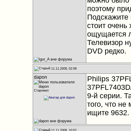
можно было 
поэтому при
Подскажите 
стоит очень
ощущается л
Телевизор н
DVD редко.
11.11.2008, 02:08
dapon
Philips 37P
37PFL7403D/
Старожил
9-й серии. Т
того, что не
ищите 9632.
11.11.2008, 10:52