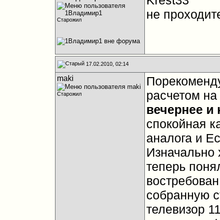
Krest33
не проходит
Старожил
17.02.2010, 02:14
maki
Порекоменду
расчетом н
Старожил
вечернее и
спокойная к
аналога и Е
Изначально 
теперь поня
востребован 
собранную с
телевизор 1