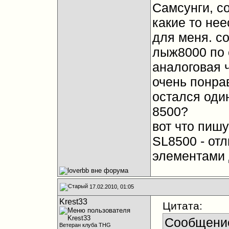
Самсунги, со
какие то не
для меня. со
лыж8000 по 
аналоговая ч
очень понрав
остался один
8500?
вот что пишу
SL8500 - от
элементами д
17.02.2010, 01:05
Krest33
Цитата:
Сообщени
Ветеран клуба THG