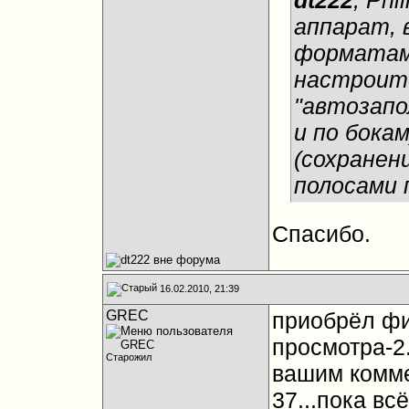
dt222
, Ph
аппарат, 
форматами
настроите
"автозапол
и по бока
(сохранен
полосами 
Спасибо.
16.02.2010, 21:39
GREC
приобрёл фи
просмотра-2
Старожил
вашим комме
37...пока вс