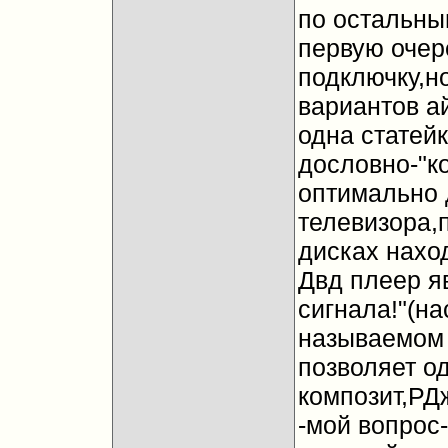
по остальны
первую очере
подключку,н
вариантов а
одна статей
дословно-"к
оптимально 
телевизора,
дисках нахо
Двд плеер я
сигнала!"(на
называемом
позволяет о
композит,РДж
-мой вопрос