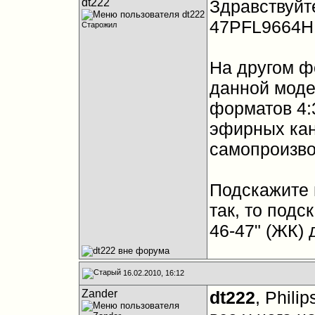
dt222
Здравствуйте
47PFL9664H
Старожил
На другом ф
данной моде
форматов 4:3
эфирных ка
самопроизво
Подскажите 
так, то под
46-47" (ЖК) д
16.02.2010, 16:12
Zander
dt222
, Phili