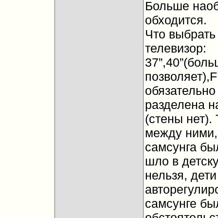
Больше наобу
обходится.
Что выбрать
телевизор:
37”,40”(бол
позволяет),
обязательно 
разделена н
(стены нет).
между ними,
самсунга бы
шло в детск
нельзя, дет
авторегулиро
самсунге был
обстоятельст