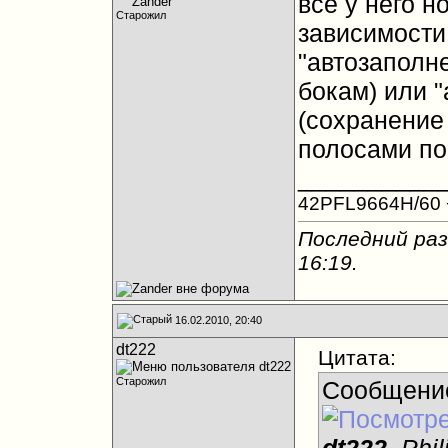
все у него 
Старожил
зависимости 
"автозаполне
бокам) или 
(сохранение 
полосами по
__________
42PFL9664H/60 +
Последний раз
16:19
.
16.02.2010, 20:40
dt222
Цитата:
Старожил
Сообщени