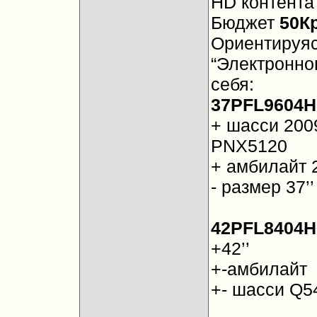
HD контента
Бюджет
50К
Ориентируяс
“Электронно
себя:
37PFL9604
+ шасси 200
PNX5120
+ амбилайт 
- размер 37’’
42PFL8404H
+42’’
+-амбилайт
+- шасси Q5