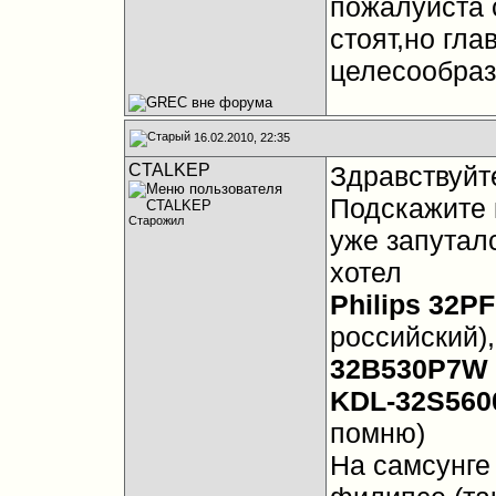
пожалуйста 
стоят,но гл
целесообраз
16.02.2010, 22:35
CTALKEP
Здравствуйт
Подскажите 
Старожил
уже запуталс
хотел
Philips 32P
российский)
32B530P7W
KDL-32S560
помню)
На самсунге