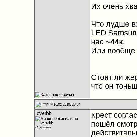
Их очень хв
Что лудше 
LED Samsu
нас
~44к.
Или вообще 
Стоит ли же
что он тоньш
16.02.2010, 23:54
loverbb
Крест согла
пошёл смотр
Старожил
действитель