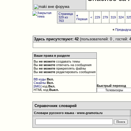
Страница
«
329 из
<
229
279
319
324
32
Первая
763
«
Предыдущ
Здесь присутствуют: 42
(пользователей: 0 , гостей: 4
Ваши права в разделе
Вы
не можете
создавать темы
Вы
не можете
отвечать на сообщения
Вы
не можете
прикреплять файлы
Вы
не можете
редактировать сообщения
BB коды
Вкл.
Смайлы
Вкл.
Быстрый переход
[IMG]
код
Вкл.
HTML код
Выкл.
Справочник словарей
Словари русского языка - www.gramota.ru