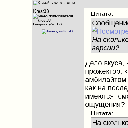
17.02.2010, 01:43
Krest33
Цитата:
Сообщени
Ветеран клуба THG
На скольк
версии?
Дело вкуса,
прожектор, 
амбилайтом 
как на посл
имеются, см
ощущения?
Цитата:
На скольк