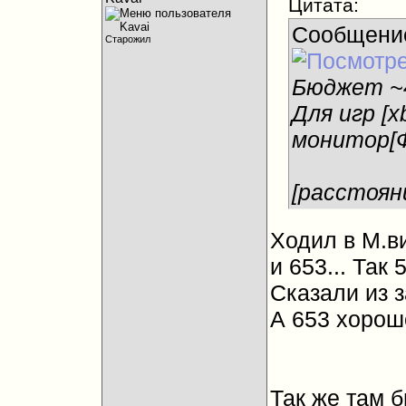
Цитата:
Сообщени
Старожил
Бюджет ~
Для игр [x
монитор[Ф
[расстоян
Ходил в М.в
и 653... Так 
Сказали из за
А 653 хорошо
Так же там б