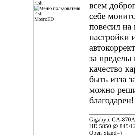
r1sh
всем доброг
себе монит
МозгоED
повесил на
настройки 
автокоррект
за пределы 
качество ка
быть изза з
можно реши
благодарен!
__________
Gigabyte GA-870A
HD 5850 @ 845/12
Open Stand=)