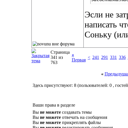
Эсли не зат
написать чт
Соньку (или
Страница
«
341 из
<
241
291
331
336
Первая
763
«
Предыдущая
Здесь присутствуют: 8
(пользователей: 0 , гостей
Ваши права в разделе
Вы
не можете
создавать темы
Вы
не можете
отвечать на сообщения
Вы
не можете
прикреплять файлы
Вы
не можете
редактировать сообщения