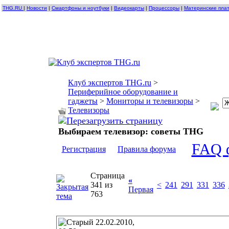
THG.RU
|
Новости
|
Смартфоны и ноутбуки
|
Видеокарты
|
Процессоры
|
Материнские пла
Клуб экспертов THG.ru
>
Периферийное оборудование и
гаджеты
>
Мониторы и телевизоры
>
Телевизоры
Выбираем телевизор: советы THG
FAQ 
Регистрация
Правила форума
Страница
«
341 из
<
241
291
331
336
Первая
763
22.02.2010,