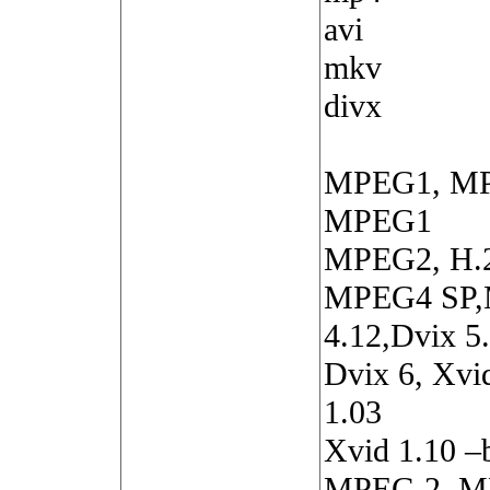
avi
mkv
divx
MPEG1, M
MPEG1
MPEG2, H.
MPEG4 SP,M
4.12,Dvix 5
Dvix 6, Xvid
1.03
Xvid 1.10 –b
MPEG 2, M