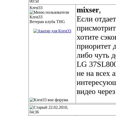
00:50
Krest33
mixser
,
Если отдает
Ветеран клуба THG
присмотрите
хотите сэк
приоритет 
либо чуть 
LG 37SL800
не на всех 
интересующ
видео чере
22.02.2010,
04:36