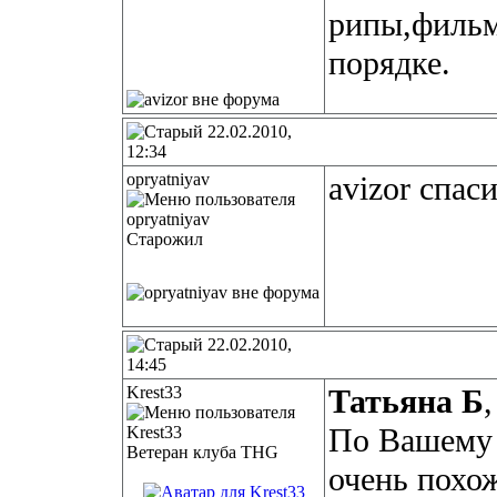
рипы,фильм
порядке.
22.02.2010,
12:34
opryatniyav
avizor спас
Старожил
22.02.2010,
14:45
Krest33
Татьяна Б
,
По Вашему 
Ветеран клуба THG
очень похож