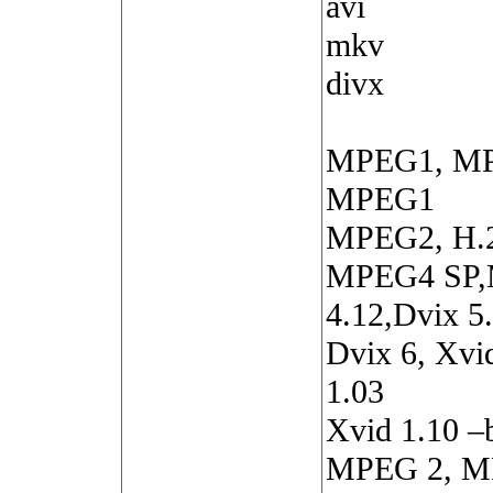
avi
mkv
divx
MPEG1, M
MPEG1
MPEG2, H.
MPEG4 SP,M
4.12,Dvix 5
Dvix 6, Xvid
1.03
Xvid 1.10 –b
MPEG 2, M