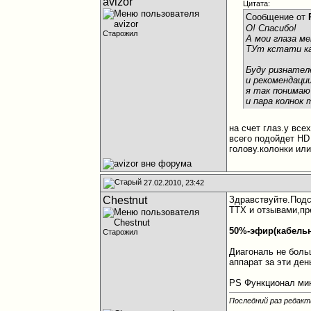
avizor
Цитата:
Сообщение от
О! Спасибо!
Старожил
А мои глаза м
ТУт кстати ка
Буду ризнател
и рекомендаци
я так понимаю
и пара колнок т
на счет глаз.у вс
всего подойдет HD
голову.колонки ил
27.02.2010, 23:42
Chestnut
Здравствуйте.Подс
ТТХ и отзывами,пр
50%-эфир(кабельн
Старожил
Диагональ не больш
аппарат за эти ден
PS Функционал ми
Последний раз редакти