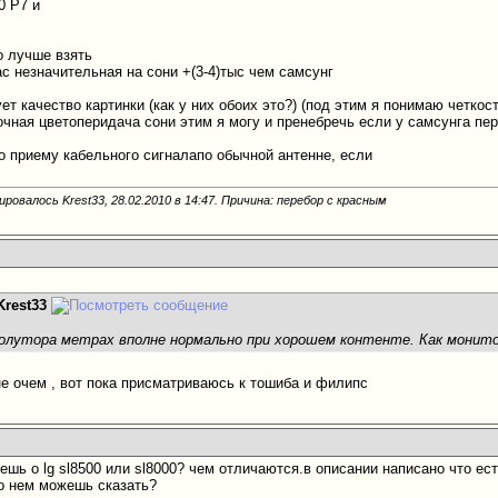
0 P7 и
о лучше взять
ас незначительная на сони +(3-4)тыс чем самсунг
ет качество картинки (как у них обоих это?) (под этим я понимаю четко
очная цветоперидача сони этим я могу и пренебречь если у самсунга п
по приему кабельного сигналапо обычной антенне, если
ровалось Krest33, 28.02.2010 в
14:47
. Причина: перебор с красным
Krest33
полутора метрах вполне нормально при хорошем контенте. Как монит
не очем
, вот пока присматриваюсь к тошиба и филипс
жешь о lg sl8500 или sl8000? чем отличаются.в описании написано что е
о нем можешь сказать?