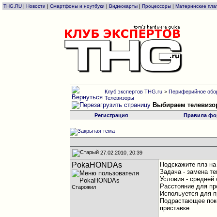
THG.RU
|
Новости
|
Смартфоны и ноутбуки
|
Видеокарты
|
Процессоры
|
Материнские пла
Клуб экспертов THG.ru
>
Периферийное обо
Телевизоры
Выбираем телевизо
Регистрация
Правила фо
27.02.2010, 20:39
PokaHONDAs
Подскажите плз на
Задача - замена т
Условия - средней 
Расстояние для про
Старожил
Испольуется для п
Подрастающее поко
приставке...