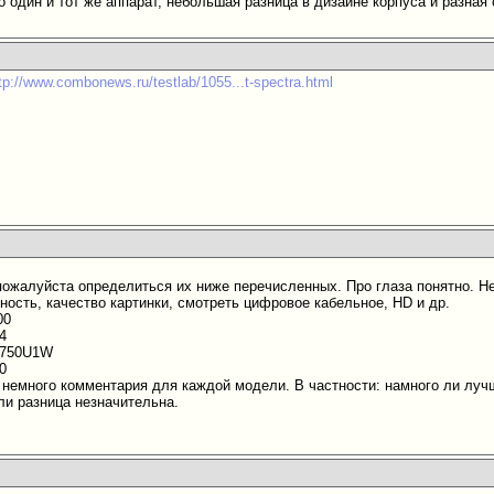
о один и тот же аппарат, небольшая разница в дизайне корпуса и разная 
tp://www.combonews.ru/testlab/1055...t-spectra.html
пожалуйста определиться их ниже перечисленных. Про глаза понятно. Не
ность, качество картинки, смотреть цифровое кабельное, HD и др.
00
04
B750U1W
0
 немного комментария для каждой модели. В частности: намного ли лучше
ли разница незначительна.