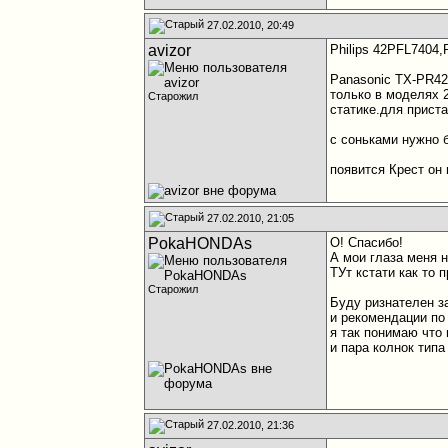
27.02.2010, 20:49
avizor
Philips 42PFL7404,
Panasonic TX-PR42
только в моделях 
Старожил
статике.для приста
с соньками нужно 
появится Крест он
27.02.2010, 21:05
PokaHONDAs
О! Спасибо!
А мои глаза меня 
ТУт кстати как то 
Старожил
Буду ризнателен з
и рекомендации по
я так понимаю что 
и пара колнок типа 
27.02.2010, 21:36