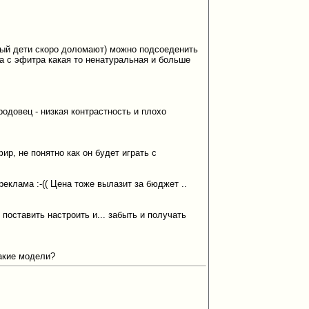
орый дети скоро доломают) можно подсоеденить
ка с эфитра какая то ненатуральная и больше
одовец - низкая контрастность и плохо
р, не понятно как он будет играть с
реклама :-(( Цена тоже вылазит за бюджет ..
поставить настроить и... забыть и получать
какие модели?