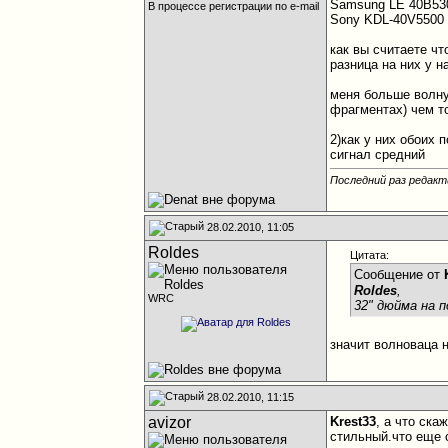
Samsung LE 40B53
В процессе регистрации по e-mail
Sony KDL-40V5500
как вы считаете чт
разница на них у н
меня больше волну
фрагментах) чем т
2)как у них обоих 
сигнал средний
Последний раз редакти
28.02.2010, 11:05
Roldes
Цитата:
Сообщение от
Roldes
,
WRC
32" дюйма на 
значит волноваца 
28.02.2010, 11:15
avizor
Krest33
, а что ска
стильный.что еще 