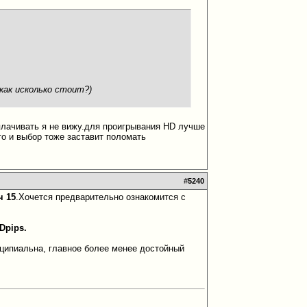
как исколько стоит?)
еплачивать я не вижу.для проигрывания HD лучше
го и выбор тоже заставит поломать
#
5240
ч 15
.Хочется предварительно ознакомится с
Dpips.
инципиальна, главное более менее достойный