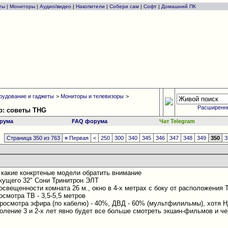
ты
|
Мониторы
|
Аудио/видео
|
Накопители
|
Собери сам
|
Софт
|
Домашний ПК
рудование и гаджеты
>
Мониторы и телевизоры
>
Расширенн
р: советы THG
рума
FAQ форума
Чат Telegram
Страница 350 из 763
«
Первая
<
250
300
340
345
346
347
348
349
350
3
 какие конкртеные модели обратить внимание
екущего 32" Сони Тринитрон ЭЛТ
освещенности комната 26 м., окно в 4-х метрах с боку от расположения 
смотра ТВ - 3,5-5,5 метров
росмотра эфира (по кабелю) - 40%, ДВД - 60% (мультфилильмы), хотя 
ление 3 и 2-х лет явно будет все больше смотреть экшин-фильмов и чер