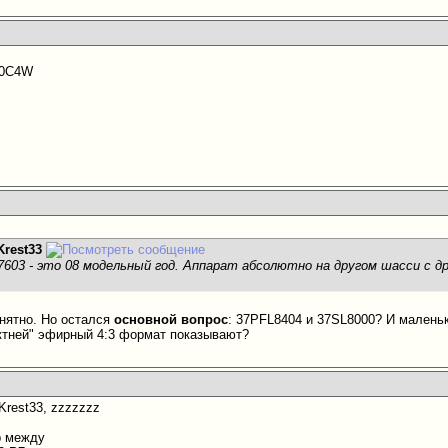
50C4W
Krest33
 7603 - это 08 модельный год. Аппарат абсолютно на другом шасси с 
онятно. Но остался
основной вопрос
: 37PFL8404 и 37SL8000? И маленьк
ктней" эфирный 4:3 формат показывают?
Krest33, zzzzzzz
р между