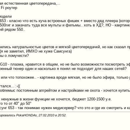
я естественная цветопередача,...
 Fi роутер
модели
653 - класно что есть куча встроеных фишек + вместо двд плеера (кот
00гиг и закачать туда все мульты и фильмы.. хоть в ХД?, НО - какртин
ий рядом 550..
ились натуральностью цветов и мягкой цветопередачкй, но как сказал пр
(я не заметил, ИМХО не хуже Самсунга)
ывы о ломучести?
G10 - плазма, нравится в общем, но не было возможности посмотреть эфи
оенный тюнер один и насколько я понял не подходит для наших сетей?
ли что топохожее.. - картинка вроде мягкая, но не было эфира, только 
ался... :-((
облемыс постоянным апгрейтом и настройками не охота - хочется купить 
 ненужные в жизни функции не хочется, бюджет 1200-1500 у.е.
о то от 40" до 50"
унг 653 - так понимаю нужен медисервер? что это и где их смотреть и 
ировалось PokaHONDAs, 27.02.2010 в
20:52
.