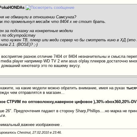
PokaHONDAs
еня не обманули в отношении Самсунга?
к то промелькнул месадж что 8404 х не стоит брать.
ен за подсказку на конкретные модели
и по обсутройству
 что нужен ТВ, плеер или меди сервер чо бы смотреть кино в ХД (это 
ипа 2.1. (ВОSE)? ;-)
ех восприятие разное.отличие 7404 от 8404 незначительны и смысла пер
 media player например WD TV 2 или asus o!play.плееров достаточно мно
и домашний кинотеатр это по вашему вкусу.
кажите, на какие модели можно обратить внимание, имея на руках
тыся
еждн чем отправлятся в магазин...
ое СТРИМ по оптоволокну,наверное цифовое ),30%-xbox360,20%-DV
е 26". Предпочтения падают в сторону Sharp,Phillips....но марка не пр
ьги.
нимальный,важнее изображение
.
ровалось Chestnut, 27.02.2010 в
23:46
.