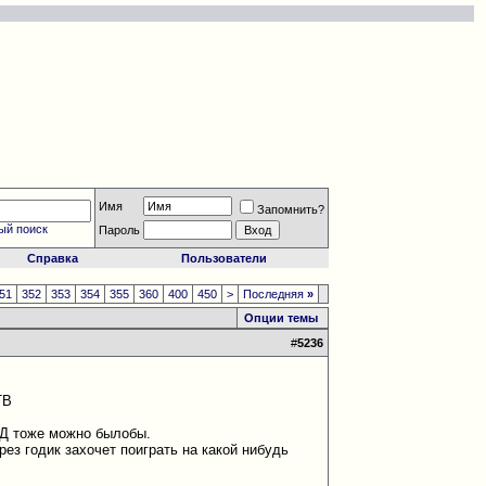
Имя
Запомнить?
ый поиск
Пароль
Справка
Пользователи
51
352
353
354
355
360
400
450
>
Последняя
»
Опции темы
#
5236
ТВ
НД тоже можно былобы.
ез годик захочет поиграть на какой нибудь