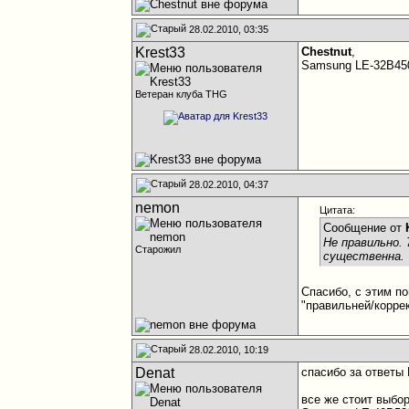
28.02.2010, 03:35
Krest33
Chestnut
,
Samsung LE-32B4
Ветеран клуба THG
28.02.2010, 04:37
nemon
Цитата:
Сообщение от
Не правильно.
Старожил
существенна.
Спасибо, с этим п
"правильней/корре
28.02.2010, 10:19
Denat
спасибо за ответы 
все же стоит выбо