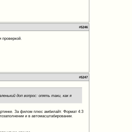
#
5246
и проверкой.
#
5247
аленький доп вопрос: опять таки, как я
артинке. За филом плюс амбилайт. Формат 4:3
тозаполнении и в автомасштабировании.