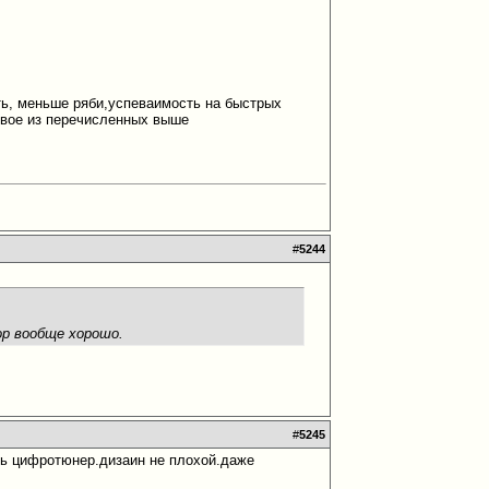
сть, меньше ряби,успеваимость на быстрых
ервое из перечисленных выше
#
5244
ор вообще хорошо.
#
5245
сть цифротюнер.дизаин не плохой.даже