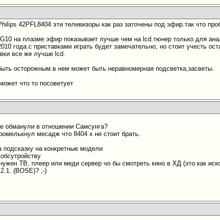
Philips 42PFL8404 эти телевизоры как раз заточены под эфир.так что про
G10 на плазме эфир показывает лучше чем на lcd.тюнер только для ана
2010 года.с приставками играть будет замечательно, но стоит учесть о
вки все же лучше lcd.
быть осторожным.в нем может быть неравномерная подсветка,засветы.
 может что то посоветует
не обманули в отношении Самсунга?
промелькнул месадж что 8404 х не стоит брать.
а подсказку на конкретные модели
 обсутройству
нужен ТВ, плеер или меди сервер чо бы смотреть кино в ХД (это как иск
2.1. (ВОSE)? ;-)