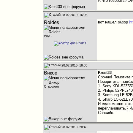
А что говорить? Эт
28.02.2010, 16:05
Roldes
вот нашел обзор
ht
WRC
28.02.2010, 18:03
Викор
Krest33
,
Срочно! Помогите 
Приоритеты: надёж
1. Sony KDL-52Z55
Старожил
2. Philips 52PFL74
3. Samsung LE-52
4. Sharp LC-52LE70
И если можно хоть
переплачивать.? И
Спасибо.
28.02.2010, 20:40