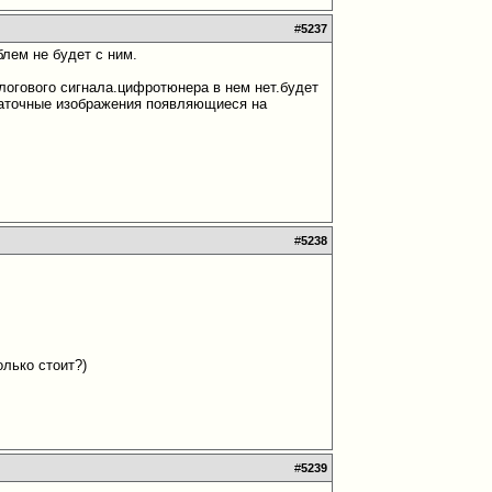
#
5237
блем не будет с ним.
логового сигнала.цифротюнера в нем нет.будет
статочные изображения появляющиеся на
#
5238
олько стоит?)
#
5239