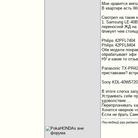
Мне нравится мягка
В квартире есть Wi
Смотрел на такие 
1. Samsung LE-40B
переносной ЖД на 5
бликует чем стоящ
Philips 42PFL7404
Philips 42PFL8404
Обе модели понрав
обрабатывает эфи 
НУ и какие то отз
Panasonic TX-PR42
приставками? встр
Sony KDL-40W5720 и
В итоге слегка запут
Устраивать себе пр
удоволствие....
Перепрлачивать ха
Хочется нверное чт
Если не брать Самс
Последний раз редакт