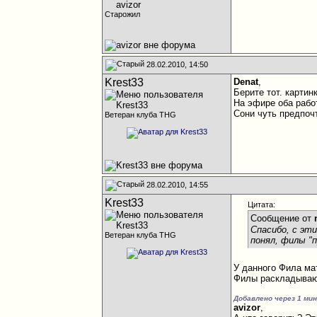
Старожил
28.02.2010, 14:50
Krest33
Denat
,
Берите тот. карти
На эфире оба рабо
Сони чуть предпоч
Ветеран клуба THG
28.02.2010, 14:55
Krest33
Цитата:
Сообщение от
Спасибо, с эт
Ветеран клуба THG
понял, филы "
У данного Фила ма
Филы раскладывают
Добавлено через 1 ми
avizor
,