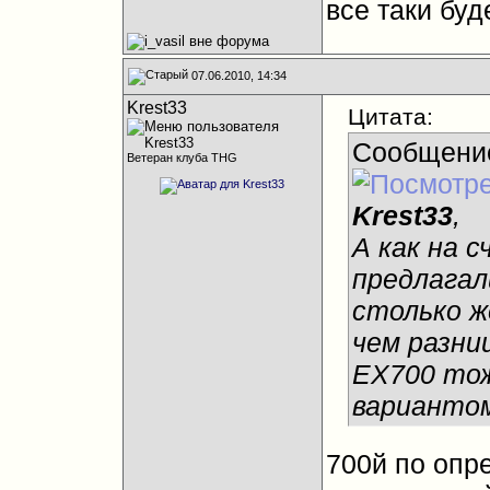
все таки буд
07.06.2010, 14:34
Krest33
Цитата:
Сообщени
Ветеран клуба THG
Krest33
,
А как на 
предлагал
столько ж
чем разни
EX700 то
варианто
700й по опр