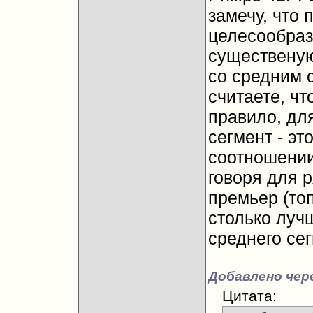
замечу, что 
целесообраз
существеную
со средним 
считаете, чт
правило, дл
сегмент - э
соотношении 
говоря для 
премьер (топ
столько лучш
среднего сег
Добавлено чер
Цитата: