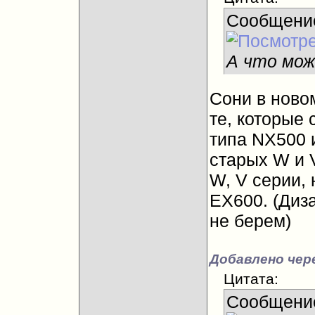
Сообщени
А что мож
Сони в ново
те, которые 
типа NX500 
старых W и V
W, V серии, 
ЕХ600. (Диза
не берем)
Добавлено чере
Цитата:
Сообщени