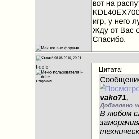
вот на распу
KDL40EX700(
игр, у него 
Жду от Вас о
Спасибо.
06.06.2010, 20:21
l-defer
Цитата:
Сообщени
Старожил
vako71
,
Добавлено ч
В любом с
заморачив
техничес