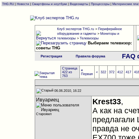
THG.RU
|
Новости
|
Смартфоны и ноутбуки
|
Видеокарты
|
Процессоры
|
Материнские пла
Клуб экспертов THG.ru
>
Периферийное
оборудование и гаджеты
>
Мониторы и
телевизоры
>
Телевизоры
Выбираем телевизор:
советы THG
FAQ 
Регистрация
Правила форума
Страница
«
422 из
<
322
372
412
417
41
Первая
763
06.06.2010, 16:22
Ивуариец
Krest33
,
А как на сч
Старожил
предлагали L
правда не оч
EX700 тоже 