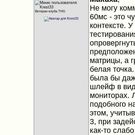
Не могу ком
Ветеран клуба THG
60мс - это ч
контексте. 
тестирования
опровергнуть
предположен
матрицы, а 
белая точка.
была бы даж
шлейф в вид
мониторах. 
подобного н
этом, учитыв
3, при задей
как-то слабо