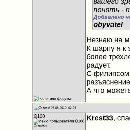
вашего зр
понять - 
Добавлено ч
obyvatel
Незнаю на м
К шарпу я к
более трехл
радует.
С филипсом 
разъяснение
А что можете
07.06.2010, 02:24
Q100
Krest33
, спа
Старожил