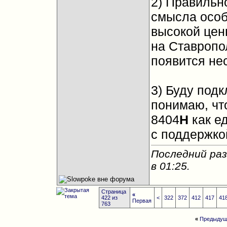
2) Правильн
смысла особо
высокой цен
на Ставропол
появится нес
3) Буду под
понимаю, чт
8404
H
как е
с поддержко
Последний раз
в
01:25
.
Страница
«
422 из
<
322
372
412
417
41
Первая
763
«
Предыдущ