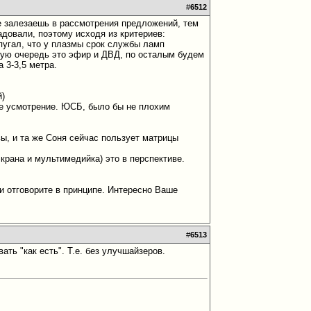
#
6512
е залезаешь в рассмотрения предложений, тем
довали, поэтому исходя из критериев:
апугал, что у плазмы срок службы ламп
рвую очередь это эфир и ДВД, по осталым будем
 3-3,5 метра.
й)
ше усмотрение. ЮСБ, было бы не плохим
ы, и та же Соня сейчас пользует матрицы
экрана и мультимедийка) это в перспективе.
ли отговорите в принципе. Интересно Ваше
#
6513
ть "как есть". Т.е. без улучшайзеров.