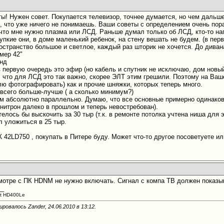
ы! Нужен совет. Покупается телевизор, точнее думается, но чем дальш
 что уже ничего не понимаешь. Ваши советы с определением очень пора
, что мне нужно плазма или ЛСД. Раньше думал только об ЛСД, кто-то н
рупкие они, в доме маленький ребенок, на стену вешать не будем. (в пе
остранство большое и светлое, каждый раз шторик не хочется. До дивана
мер 42"
 нд
в первую очередь это эфир (но кабель и спутник не исключаю, дом новы
л, что для ЛСД это так важно, скорее ЭЛТ этим грешили. Поэтому на Ва
ю фотографировать) как и прочие шняжки, которых теперь много.
 всего больше-лучше ( а сколько минимум?)
тим абсолютно параллельно. Думаю, что все основные примерно одинаков
инитрон далеко в прошлом и теперь невостребован).
отелось бы выскочить за 30 тыр (т.к. в ремонте потолка учтена ниша для 
 уложиться в 25 тыр.
 42LD750 , покупать в Питере буду. Может что-то другое посоветуете и
мотре с ПК HDNM не нужно включать. Сигнал с компа ТВ должен показыва
__
it HD400Le
ировалось Zander, 24.06.2010 в
13:12
.