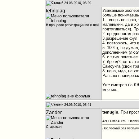
24.06.2010, 03:20
tehnolag
Уважаемые эксперт
больше понимаешь,
1. теперь не знаю
маленький, да и х
В процессе регистрации по e-mail
подтягиваться). Пр
2. предполагал раз
3.разрешение фул
4. повторюсь, что 
5. 100Гц, не дума
дополнением (любл
6. с этим понятнее
7. бренд? вот с э
Самсунга (свой тр
8. цена, мда, не х
Раньше планировал
Уже смотрел на ЛЖ
мнение.
24.06.2010, 08:41
Zander
temugin
, При прос
________________
42PFL9664H/60 + IconB
Старожил
Последний раз редакт