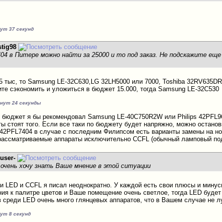
нут 37 секунд
stig98
7404 в Питере можно найти за 25000 и то под заказ. Не подскажите ещ
25 тыс, то Samsung LE-32C630,LG 32LH5000 или 7000, Toshiba 32RV635DR
ите сэкономить и уложиться в бюджет 15.000, тогда Samsung LE-32C530
инут 24 секунды
 бюджет я бы рекомендовал Samsung LE-40C750R2W или Philips 42PFL9
ты стоят того. Если все таки по бюджету будет напряжно, можно остано
s 42PFL7404 в случае с последним Филипсом есть варианты замены на но
 рассматриваемые аппараты исключительно CCFL (обычный ламповый по
-user-
 очень хочу знать Ваше мнение в этой ситуации
ки LED и CCFL я писал неоднократно. У каждой есть свои плюсы и минус
ния к палитре цветов и Ваше помещение очень светлое, тогда LED будет
в среди LED очень много глянцевых аппаратов, что в Вашем случае не л
нут 8 секунд