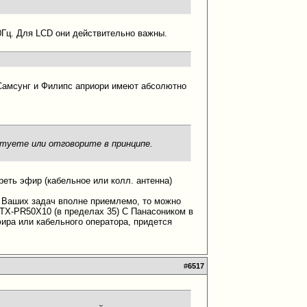
0Гц. Для LCD они действительно важны.
 Самсунг и Филипс априори имеют абсолютно
етуете или отговорите в принципе.
реть эфир (кабельное или колл. антенна)
ля Ваших задач вполне приемлемо, то можно
TX-PR50X10 (в пределах 35) C Панасоником в
ра или кабельного оператора, придется
#
6517