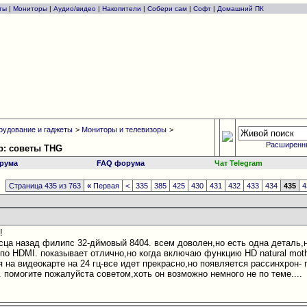
ты
|
Мониторы
|
Аудио/видео
|
Накопители
|
Собери сам
|
Софт
|
Домашний ПК
рудование и гаджеты
>
Мониторы и телевизоры
>
Расширенн
р: советы THG
рума
FAQ форума
Чат Telegram
Страница 435 из 763
«
Первая
<
335
385
425
430
431
432
433
434
435
4
!
сца назад филипс 32-дймовый 8404. всем доволен,но есть одна деталь,
 по HDMI. показывает отлично,но когда включаю функцию HD natural mot
 на видеокарте на 24 гц-все идет прекрасно,но появляется рассинхрон- 
 помогите пожалуйста советом,хоть он возможно немного не по теме....