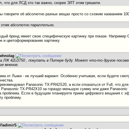
л, что для ЛСД это так важно, скорее ЭЛТ этим грешили.
ы говорите об абсолютно разных вещах просто со схожим названием 10
с этим абсолютно параллельно.
аждый бренд имеет свою специфическую картинку при показе. Например
ре и цветоформированию картинку.
tehnolag
а ЛЖ 42LD750 , покупать в Питере буду. Может что-то другое посов
ше мнение.
зма от Лыжи - не лучший вариант. Особенно учитывая, если будете смот
ачества.
 рекомендовал Panasonic TX-PR42S20, а если отказаться от Full, что д
ь Panasonic TX-PR42Х10 за гораздо меньшую сумму или даже Panasonic 
 проблема. Если в будущем планируете прием цифрового вещания с эфи
ту проблему.
VladimirS