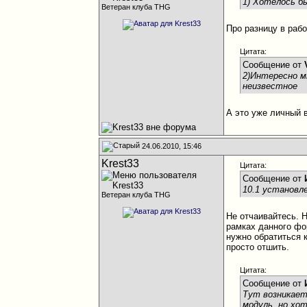
1) Хотелось б
Ветеран клуба THG
Про разницу в рабо
Цитата:
Сообщение от
2)Интересно м
неизвестное
А это уже личный в
24.06.2010, 15:46
Krest33
Цитата:
Сообщение от
10.1 установле
Ветеран клуба THG
Не отчаивайтесь. 
рамках данного фо
нужно обратиться 
просто отшить.
Цитата:
Сообщение от
Тут возникает
модуль, но хо