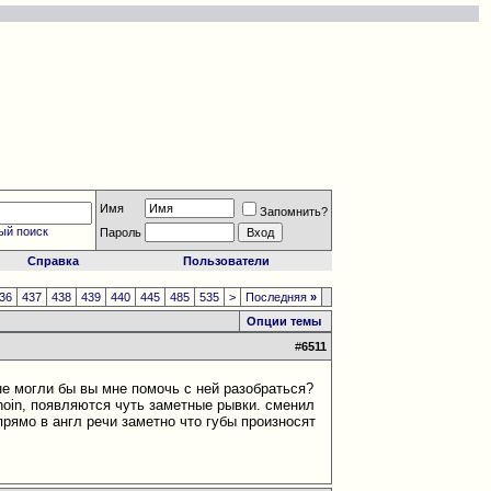
Имя
Запомнить?
ый поиск
Пароль
Справка
Пользователи
36
437
438
439
440
445
485
535
>
Последняя
»
Опции темы
#
6511
не могли бы вы мне помочь с ней разобраться?
hoin, появляются чуть заметные рывки. сменил
прямо в англ речи заметно что губы произносят