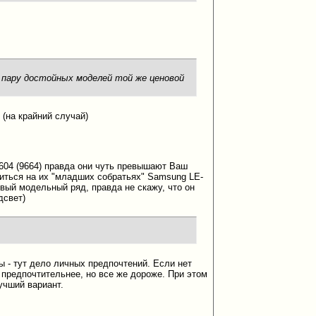
е пару достойных моделей той же ценовой
 (на крайний случай)
604 (9664) правда они чуть превышают Ваш
виться на их "младших собратьях" Samsung LE-
вый модельный ряд, правда не скажу, что он
дсвет)
ы - тут дело личных предпочтений. Если нет
 предпочтительнее, но все же дороже. При этом
учший вариант.