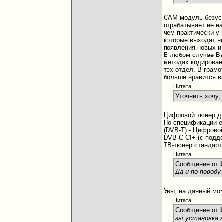
CAM модуль безусл
отрабатывает не н
чем практически у
которые выходят не
появления новых и
В любом случае Ва
методах кодирован
тех-отдел. В грам
больше нравится в
Цитата:
Уточнить хочу,
Цифровой тюнер д
По спецификации е
(DVB-T) - Цифрово
DVB-C CI+ (с подд
ТВ-тюнер стандарта
Цитата:
Сообщение от
Да и по повод
Увы, на данный мом
Цитата:
Сообщение от
зы установка 