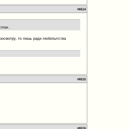
#
6514
стах..
просмотру, то лишь ради любопытства
#
6515
#
6516