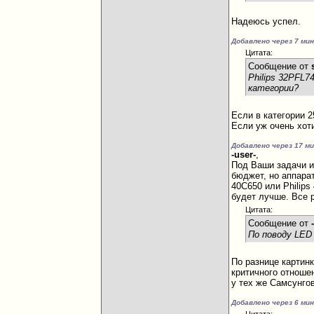
Надеюсь успел.
Добавлено через 7 ми
Цитата:
Сообщение от
Philips 32PFL
категории?
Если в категории 
Если уж очень хот
Добавлено через 17 м
-user-
,
Под Ваши задачи и
бюджет, но аппара
40C650 или Philip
будет лучше. Все
Цитата:
Сообщение от
По поводу LED
По разнице картин
критичного отноше
у тех же Самсунго
Добавлено через 6 ми