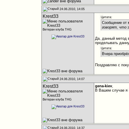
24.06.2010, 14:05
Krest33
Цитата:
Сообщение от
говорят, что 
Ветеран клуба THG
Да, данный метод 
проделывать данн
Цитата:
Вчера приобрёл
Поздравляю с поку
24.06.2010, 14:07
Krest33
gena-kiev
,
В Вашем случае я 
Ветеран клуба THG
24.06.2010, 14:37