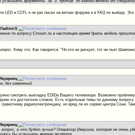
ы услышать аргументы "за" и "против" по каждой модели от специали
те LED и ССFL я не раз писал на ветках форума и в FAQ по выбору. Это
VladimirS
нение по вопросу:Стоит ли в настоящее время брать модель прошлого
опрос. Кому что. Как говорится: "Но кто не рискует, тот не пьет Шампанс
Ивуариец
н, без изменений.
Нужно смотреть выкладку EDIDа Вашего телевизора. Возможно проблему
рума это достаточно сложно. Есть отдельные темы по данному вопросу
к грамотному радиоэлектронщику, но вряд ли из сервис-центра Сони. Та
Ивуариец
 вопрос, а что будет лучше? Оператор (девушка, которая не очень у
телось бы услышать мнение эксперта.