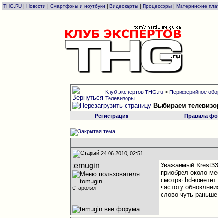
THG.RU
|
Новости
|
Смартфоны и ноутбуки
|
Видеокарты
|
Процессоры
|
Материнские пла
Клуб экспертов THG.ru
>
Периферийное обо
Телевизоры
Выбираем телевизо
Регистрация
Правила фо
24.06.2010, 02:51
temugin
Уважаемый Krest33
приобрел около ме
смотрю hd-конетнт
частоту обновлнеия
Старожил
слово чуть раньше.