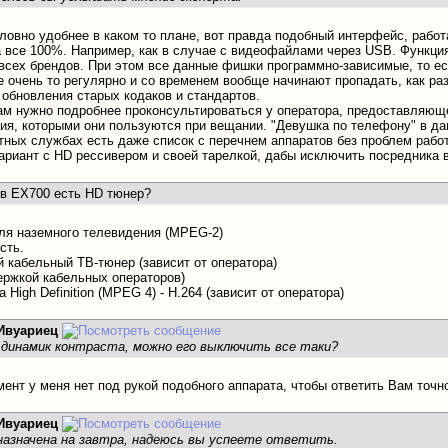
овно удобнее в каком то плане, вот правда подобный интерфейс, рабо
а все 100%. Например, как в случае с видеофайлами через USB. Функция
 всех брендов. При этом все данные фишки программно-зависимые, то 
 очень то регулярно и со временем вообще начинают пропадать, как раз
 обновления старых кодаков и стандартов.
м нужно подробнее проконсультироваться у оператора, предоставляюще
ия, которыми они пользуются при вещании. "Девушка по телефону" в да
отных службах есть даже список с перечнем аппаратов без проблем раб
ариант с HD рессивером и своей тарелкой, дабы исключить посредника в
 в ЕХ700 есть HD тюнер?
ля наземного телевидения (MPEG-2)
сть.
й кабельный ТВ-тюнер (зависит от оператора)
ержкой кабельных операторов)
 High Definition (MPEG 4) - H.264 (зависит от оператора)
Ивуариец
у динамик контраста, можно его выключить все таки?
ент у меня нет под рукой подобного аппарата, чтобы ответить Вам точн
Ивуариец
назначена на завтра, надеюсь вы успеете ответить.