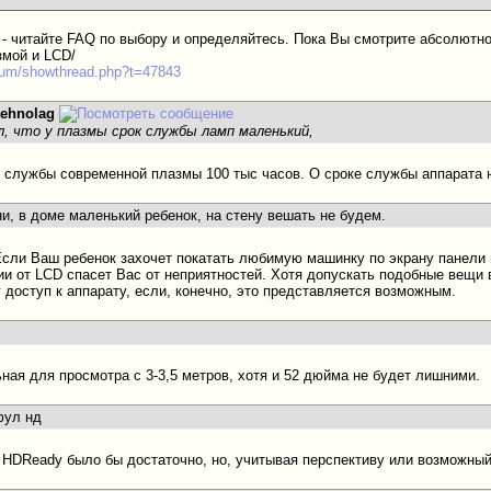
 - читайте FAQ по выбору и определяйтесь. Пока Вы смотрите абсолютно
змой и LCD/
orum/showthread.php?t=47843
tehnolag
л, что у плазмы срок службы ламп маленький,
к службы современной плазмы 100 тыс часов. О сроке службы аппарата н
ни, в доме маленький ребенок, на стену вешать не будем.
 Если Ваш ребенок захочет покатать любимую машинку по экрану панели 
чии от LCD спасет Вас от неприятностей. Хотя допускать подобные вещи 
 доступ к аппарату, если, конечно, это представляется возможным.
ная для просмотра с 3-3,5 метров, хотя и 52 дюйма не будет лишними.
фул нд
 HDReady было бы достаточно, но, учитывая перспективу или возможный 