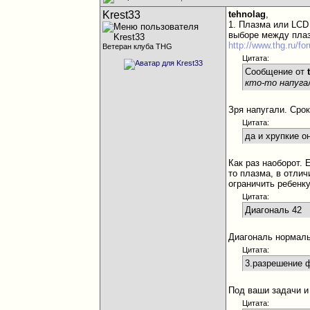
Krest33
tehnolag
,
1. Плазма или LCD
выборе между пла
http://www.thg.ru/f
Ветеран клуба THG
Цитата:
Сообщение от
кто-то напуга
Зря напугали. Сро
Цитата:
да и хрупкие о
Как раз наоборот.
то плазма, в отли
ограничить ребенку
Цитата:
Диагональ 42
Диагональ нормаль
Цитата:
3.разрешение 
Под ваши задачи и
Цитата: