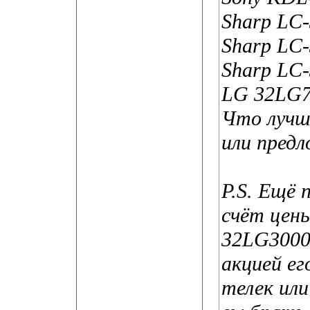
Sharp LC
Sharp L
Sharp LC
LG 32LG
Что лучш
или пред
P.S. Ещё 
счёт цен
32LG3000,
акцией ег
телек или