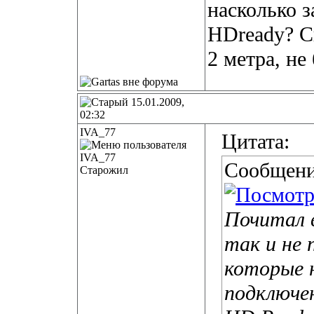
насколько 
HDready? Си
2 метра, не
15.01.2009,
02:32
IVA_77
Цитата:
Сообщени
Старожил
Почитал 
так и не 
которые н
подключен