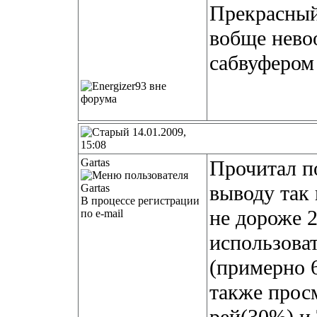
Прекрасный
вобще нево
сабвуфером
14.01.2009,
15:08
Gartas
Прочитал п
выводу так 
В процессе регистрации
не дороже 2
по e-mail
использоват
(примерно 
также прос