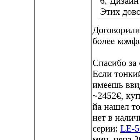
6. Дизай
Этих дово
Договорилис
более комф
Спасибо за 
Если тонкий
имеешь вв
~2452€, куп
йа нашел то
нет в налич
серии:
LE-
мин. цена 