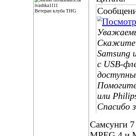
Сообщени
Ветеран клуба THG
Уважаемы
Скажите 
Samsung и
с USB-фл
доступны
Помогите
или Phili
Спасибо 
Самсунги 7
MPEG 4 и M