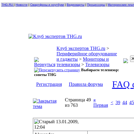
THG.RU
|
Новости
|
Смартфоны и ноутбуки
|
Видеокарты
|
Процессоры
|
Материнские пла
Клуб экспертов THG.ru
>
Периферийное оборудование
и гаджеты
>
Мониторы и
телевизоры
>
Телевизоры
Выбираем телевизор:
советы THG
FAQ 
Регистрация
Правила форума
Страница 49
«
<
39
44
45
из 763
Первая
13.01.2009,
12:04