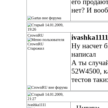
его продают
нет? И вооб
14.01.2009,
19:26
CrownRU
ivashka111
Ну насчет 
Старожил
написал
А ты случа
52W4500, к
тестов таки
14.01.2009,
21:27
ivashka1111