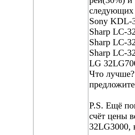
рей(30%) и
следующих 
Sony KDL-
Sharp LC-
Sharp LC-
Sharp LC-
LG 32LG7
Что лучше?
предложите 
P.S. Ещё по
счёт цены в
32LG3000, 