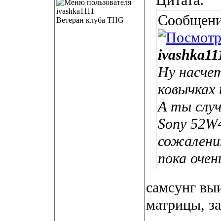
Цитата:
Сообщени
Ветеран клуба THG
ivashka11
Ну насче
ковычках 
А ты случ
Sony 52W4
сожалени
пока очен
самсунг выи
матрицы, за