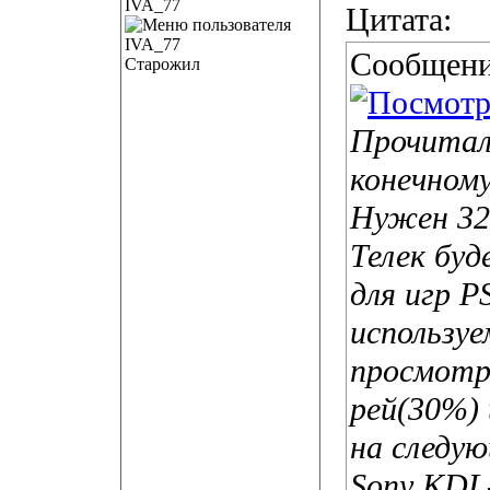
IVA_77
Цитата:
Сообщени
Старожил
Прочитал
конечному
Нужен 32"
Телек буд
для игр P
используе
просмотр
рей(30%)
на следую
Sony KDL