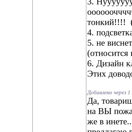
3. Нуууууу
оооооочччч
тонкий!!!!
4. подсветк
5. не висн
(относится 
6. Дизайн 
Этих довод
Добавлено через 1
Да, товари
на ВЫ пожал
же в инете..
предлагаю в