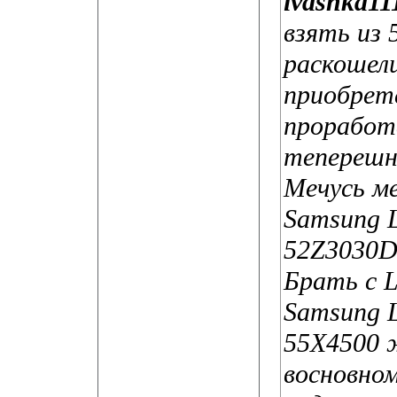
ivashka11
взять из 
раскошели
приобрете
проработ
теперешн
Мечусь м
Samsung L
52Z3030D
Брать с 
Samsung 
55X4500 
восновном