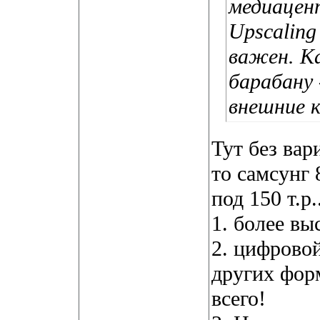
медиацен
Upscaling
важен. Ка
барабану 
внешние к
Тут без вар
то самсунг 
под 150 т.р
1. более вы
2. цифрово
других форм
всего!