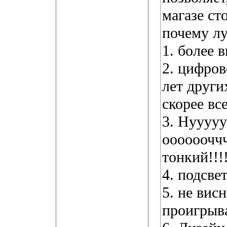
магазе сто
почему л
1. более 
2. цифро
лет други
скорее все
3. Нуууу
оооооочч
тонкий!!!
4. подсве
5. не вис
проигрыва