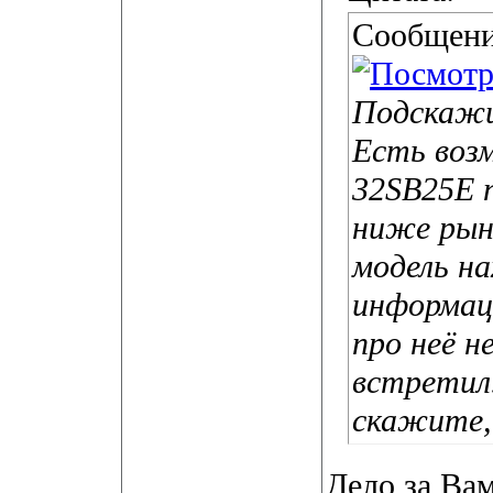
Сообщени
Подскажи
Есть воз
32SB25E 
ниже рыно
модель н
информац
про неё 
встретил
скажите,
Дело за Ва