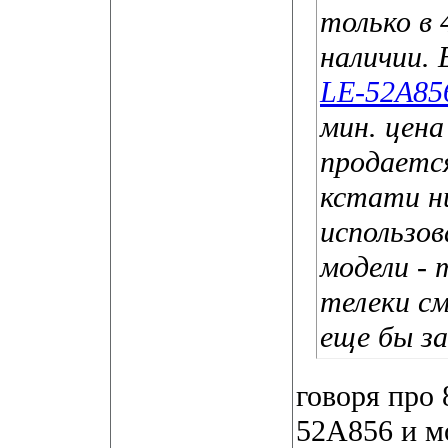
только в 
наличии. 
LE-52A85
мин. цена
продаетс
кстати ни
использов
модели - 
телеки см
еще бы з
говоря про
52А856 и мо