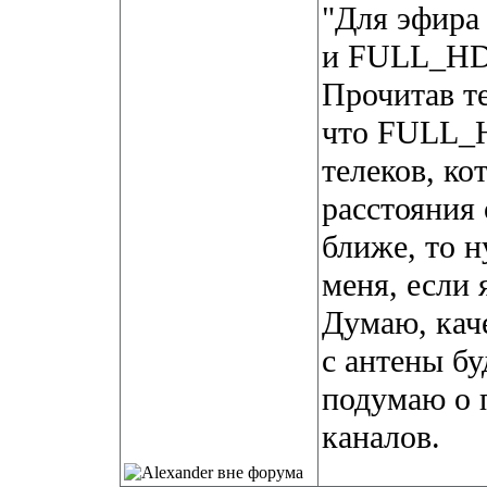
"Для эфира 
и FULL_HD
Прочитав т
что FULL_H
телеков, ко
расстояния 
ближе, то н
меня, если 
Думаю, каче
с антены бу
подумаю о 
каналов.