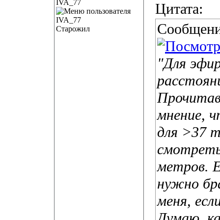
IVA_77
Цитата:
Сообщени
Старожил
"Для эфи
расстоян
Прочитав
мнение, 
для >37 т
смотреть
метров. 
нужно бр
меня, если
Думаю, ка