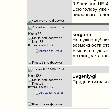
3.Samsung UE-
Всю голову уже 
цифрового телев
20.10.2010, 13:45
Krest33
sergorin
,
Не нужно дублир
возможности отв
Ветеран клуба THG
У меня нет дос
матриц, устана
20.10.2010, 13:46
Krest33
Evgeniy-gl
,
Предпочтительне
Ветеран клуба THG