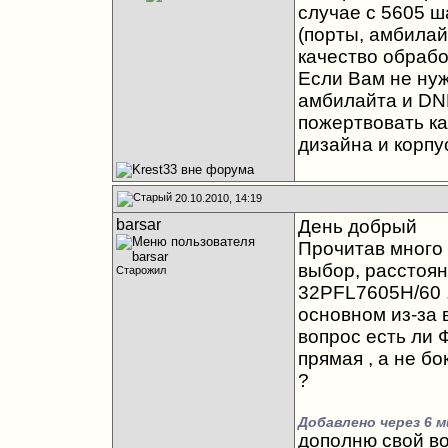
случае с 5605 ш
(порты, амбилайт
качество обрабо
Если Вам не ну
амбилайта и DNL
пожертвовать ка
дизайна и корпу
20.10.2010, 14:19
barsar
День добрый
Прочитав много
выбор, расстояни
Старожил
32PFL7605H/60 
основном из-за 
вопрос есть ли 
прямая , а не бо
?
Добавлено через 6 м
дополню свой во