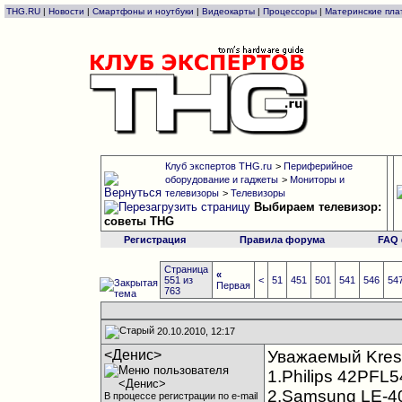
THG.RU
|
Новости
|
Смартфоны и ноутбуки
|
Видеокарты
|
Процессоры
|
Материнские пла
Клуб экспертов THG.ru
>
Периферийное
оборудование и гаджеты
>
Мониторы и
телевизоры
>
Телевизоры
Выбираем телевизор:
советы THG
Регистрация
Правила форума
FAQ
Страница
«
551 из
<
51
451
501
541
546
54
Первая
763
20.10.2010, 12:17
<Денис>
Уважаемый Krest
1.Philips 42PFL
2.Samsung LE-4
В процессе регистрации по e-mail