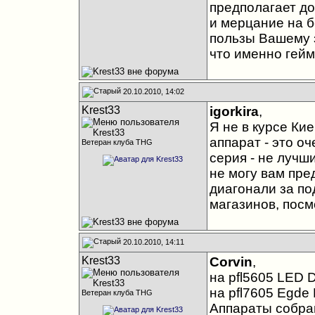
предполагает до
и мерцание на б
пользы Вашему з
что именно гейм
20.10.2010, 14:02
Krest33
igorkira
,
Я не в курсе Ки
аппарат - это оч
Ветеран клуба THG
серия - не лучш
не могу вам пре
диагонали за по
магазинов, пос
20.10.2010, 14:11
Krest33
Corvin
,
на pfl5605 LED D
на pfl7605 Egde
Ветеран клуба THG
Аппараты собран