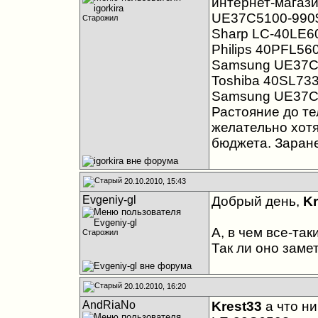
интернет-магази
UE37C5100-990
Старожил
Sharp LC-40LE6
Philips 40PFL5
Samsung UE37C
Toshiba 40SL73
Samsung UE37C
Растояние до те
желательно хотя
бюджета. Заран
20.10.2010, 15:43
Evgeniy-gl
Добрый день,
Kr
А, в чем все-та
Старожил
Так ли оно заме
20.10.2010, 16:20
AndRiaNo
Krest33
а что н