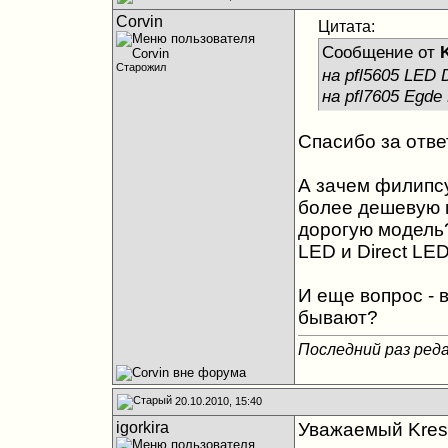
Corvin
Цитата:
Сообщение от
Старожил
на pfl5605 LED 
на pfl7605 Egde
Спасибо за отве
А зачем филипсу
более дешевую м
дорогую модель
LED и Direct LE
И еще вопрос - 
бывают?
Последний раз реда
20.10.2010, 15:40
igorkira
Уважаемый Kres