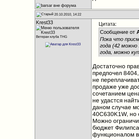
20.10.2010, 14:22
Krest33
Цитата:
Сообщение от
Ветеран клуба THG
Пока что присм
года (42 можно 
года, можно куп
Достаточно прав
предпочел 8404,
не переплачиват
продаже уже до
сочетанием цена
не удастся найт
даном случае м
40C630K1W, но 
Можно ограничи
бюджет Филипса,
функционалом в 