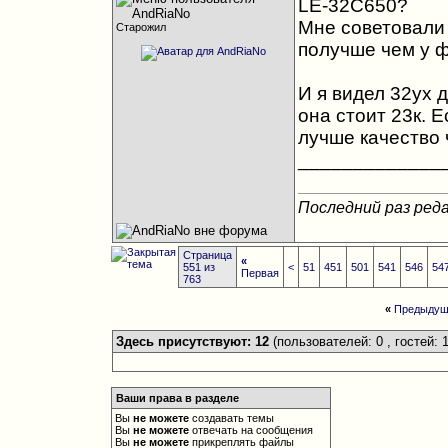
LE-32C650?
Мне советовали 
Старожил
получше чем у 
И я видел 32ух
она стоит 23к. 
лучше качество 
_____________
Последний раз реда
Страница
«
551 из
<
51
451
501
541
546
54
Первая
763
«
Предыдущ
Здесь присутствуют: 12
(пользователей: 0 , гостей: 1
Ваши права в разделе
Вы
не можете
создавать темы
Вы
не можете
отвечать на сообщения
Вы
не можете
прикреплять файлы