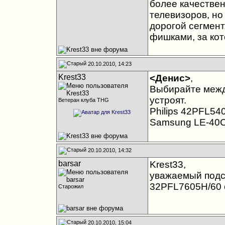
более качестве
телевизоров, но
дорогой сегмент
фишками, за кот
20.10.2010, 14:23
Krest33
<Денис>
,
Выбирайте между
устроят.
Ветеран клуба THG
Philips 42PFL54
Samsung LE-40
20.10.2010, 14:32
barsar
Krest33,
уважаемый подск
32PFL7605H/60 с
Старожил
20.10.2010, 15:04