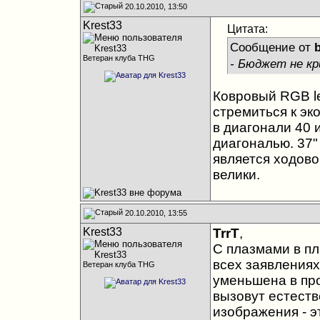
20.10.2010, 13:50
Krest33
Цитата:
Сообщение от
Ветеран клуба THG
- Бюджет не кр
Ковровый RGB le
стремиться к эк
в диагонали 40 
диагональю. 37" 
является ходово
велики.
20.10.2010, 13:55
Krest33
TrrT
,
С плазмами в пл
всех заявлениях
Ветеран клуба THG
уменьшена в пр
вызовут естеств
изображения - э