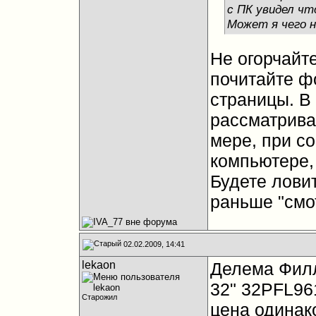
с ПК увидел чт
Может я чего н
Не огорчайте
почитайте фо
страницы. В
рассматрива
мере, при с
компьютере, 
Будете ловит
раньше "смот
02.02.2009, 14:41
lekaon
Делема Филл
32" 32PFL96
Старожил
цена одинако