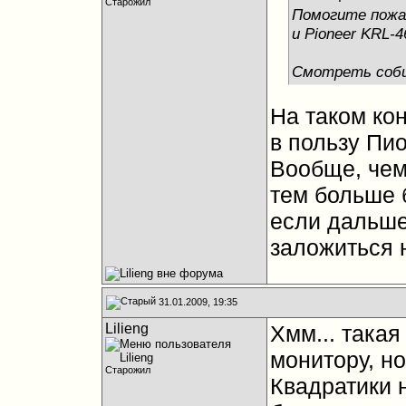
Старожил
Помогите пожал
и Pioneer KRL-4
Смотреть соби
На таком кон
в пользу Пи
Вообще, чем
тем больше 
если дальше
заложиться 
31.01.2009, 19:35
Lilieng
Хмм... така
монитору, н
Старожил
Квадратики н