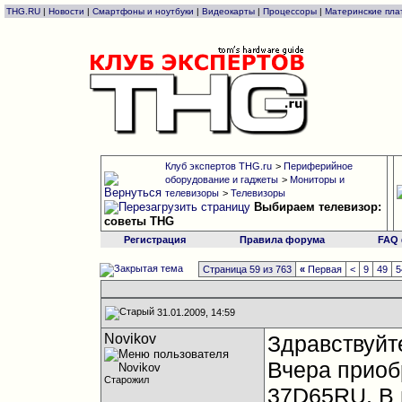
THG.RU
|
Новости
|
Смартфоны и ноутбуки
|
Видеокарты
|
Процессоры
|
Материнские пла
Клуб экспертов THG.ru
>
Периферийное
оборудование и гаджеты
>
Мониторы и
телевизоры
>
Телевизоры
Выбираем телевизор:
советы THG
Регистрация
Правила форума
FAQ
Страница 59 из 763
«
Первая
<
9
49
5
31.01.2009, 14:59
Novikov
Здравствуйте
Вчера приоб
Старожил
37D65RU. В 