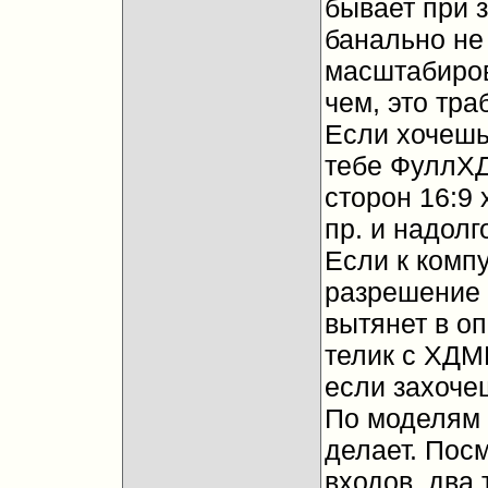
бывает при 
банально не
масштабирова
чем, это тра
Если хочешь
тебе ФуллХД
сторон 16:9 
пр. и надолг
Если к компу
разрешение 
вытянет в о
телик с ХДМ
если захоче
По моделям 
делает. Пос
входов, два 