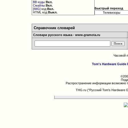
BB коды
Вкл.
Смайлы
Вкл.
Быстрый переход
[IMG]
код
Вкл.
HTML код
Выкл.
Справочник словарей
Словари русского языка - www.gramota.ru
Часовой 
Tom's Hardware Guide 
©200
Подд
Распространение информации возможно т
THG.ru ("Русский Tom's Hardware 