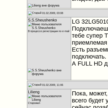
01.02.2009, 03:08
S.S.Sheushenko
LG 32LG501
Подключаешь
В процессе регистрации по e-mail
тебе супер Т
приемлемая 
Есть разъем
подключать.
А FULL HD д
01.02.2009, 11:06
Lilieng
Пока, может,
всего будет 
Старожил
сейчас поза