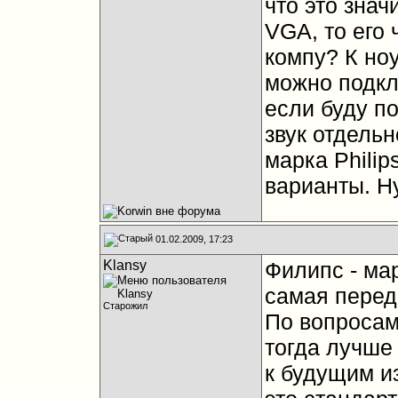
что это знач
VGA, то его
компу? К но
можно подкл
если буду п
звук отдель
марка Philip
варианты. Н
01.02.2009, 17:23
Klansy
Филипс - мар
самая перед
Старожил
По вопросам 
тогда лучше 
к будущим и