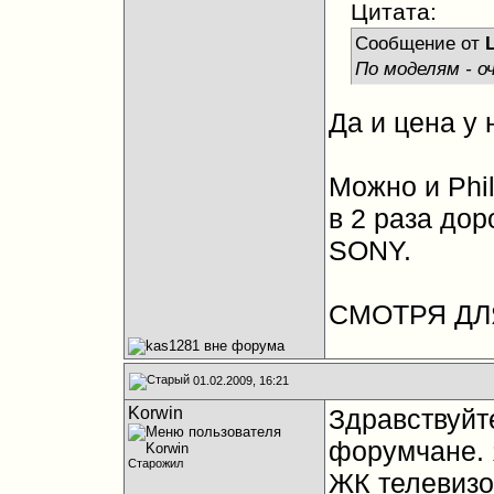
Цитата:
Сообщение от
L
По моделям - о
Да и цена у 
Можно и Phil
в 2 раза до
SONY.
CМОТРЯ ДЛЯ
01.02.2009, 16:21
Korwin
Здравствуйт
форумчане. Я
Старожил
ЖК телевизо