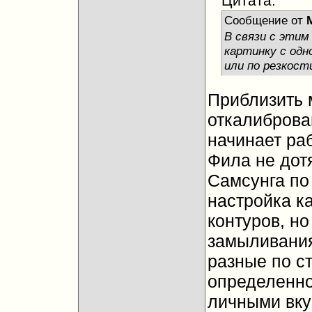
Цитата:
Сообщение от
M
В связи с этим
картинку с одн
или по резкост
Приблизить 
откалиброва
начинает раб
Фила не дотя
Самсунга по
настройка к
контуров, но
замыливания
разные по ст
определенно
личными вку