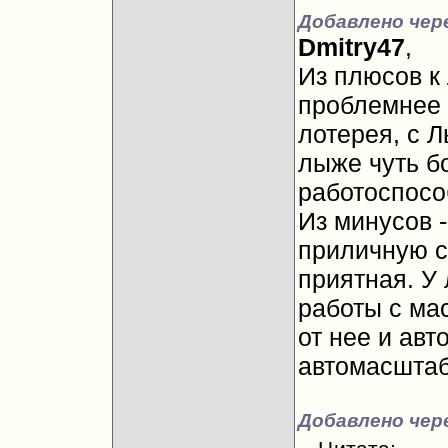
Добавлено чере
Dmitry47
,
Из плюсов к
проблемнее 
лотерея, с Л
лыже чуть б
работоспосо
Из минусов 
приличную с
приятная. У
работы с ма
от нее и авт
автомасштаб
Добавлено чер