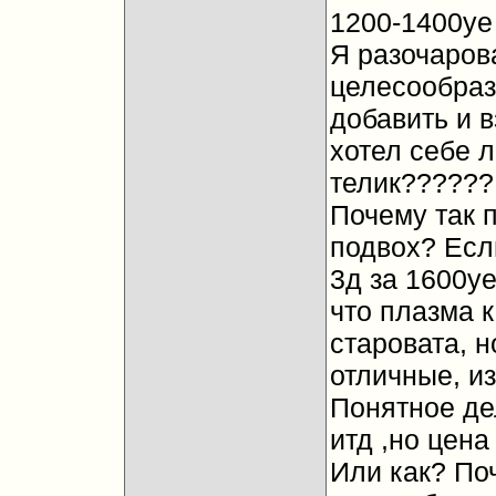
1200-1400уе
Я разочаров
целесообраз
добавить и в
хотел себе л
телик??????
Почему так 
подвох? Есл
3д за 1600у
что плазма 
старовата, н
отличные, и
Понятное де
итд ,но цен
Или как? По