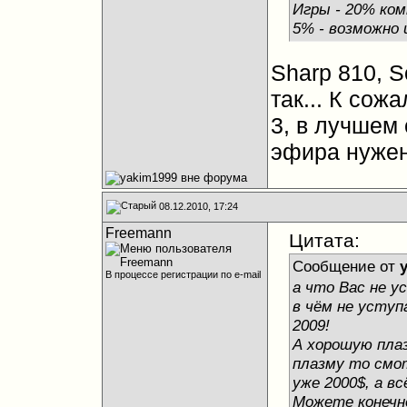
Игры - 20% ко
5% - возможно 
Sharp 810, So
так... К сож
3, в лучшем 
эфира нужен
08.12.2010, 17:24
Freemann
Цитата:
Сообщение от
В процессе регистрации по e-mail
а что Вас не у
в чём не уступ
2009!
А хорошую плаз
плазму то смот
уже 2000$, а в
Можете конечно