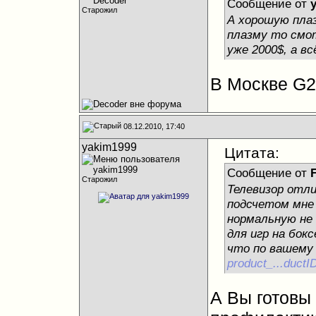
Сообщение от
Старожил
А хорошую плаз
плазму то смот
уже 2000$, а в
В Москве G20
08.12.2010, 17:40
yakim1999
Цитата:
Сообщение от
Старожил
Телевизор отли
подсчетом мне 
нормальную не
для игр на бок
что по вашему
product_...duct
А Вы готовы