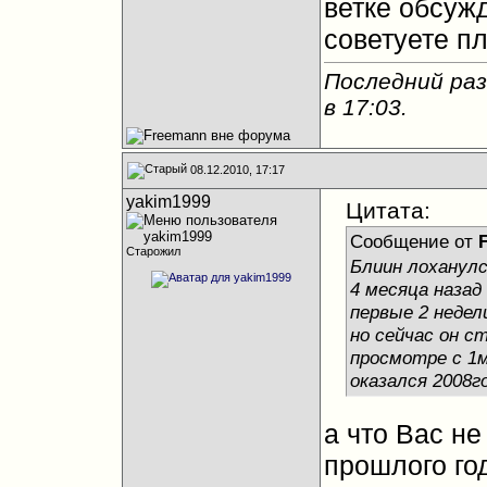
ветке обсуж
советуете пл
Последний раз
в
17:03
.
08.12.2010, 17:17
yakim1999
Цитата:
Сообщение от
Старожил
Блиин лоханул
4 месяца назад 
первые 2 недел
но сейчас он с
просмотре с 1м
оказался 2008г
а что Вас не
прошлого год