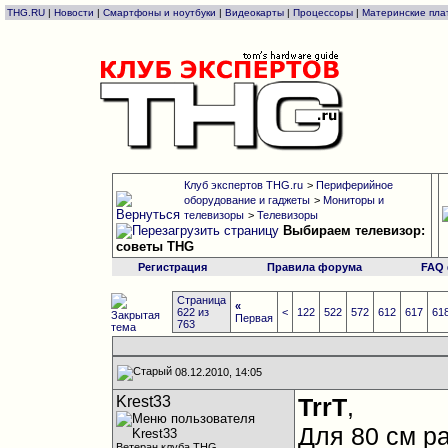
THG.RU
|
Новости
|
Смартфоны и ноутбуки
|
Видеокарты
|
Процессоры
|
Материнские пла
Клуб экспертов THG.ru
>
Периферийное
оборудование и гаджеты
>
Мониторы и
телевизоры
>
Телевизоры
Выбираем телевизор:
советы THG
Регистрация
Правила форума
FAQ
Страница
«
622 из
<
122
522
572
612
617
61
Первая
763
08.12.2010, 14:05
Krest33
TrrT
,
Для 80 см р
Ветеран клуба THG