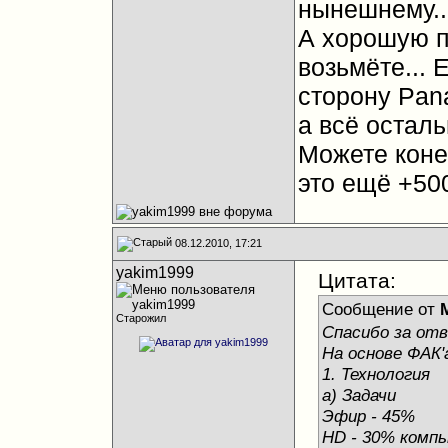
нынешнему..
А хорошую п
возьмёте... 
сторону Pana
а всё осталь
Можете коне
это ещё +500
08.12.2010, 17:21
yakim1999
Цитата:
Сообщение от
M
Старожил
Спасибо за от
На основе ФАК'
1. Технология
а) Задачи
Эфир - 45%
HD - 30% компь