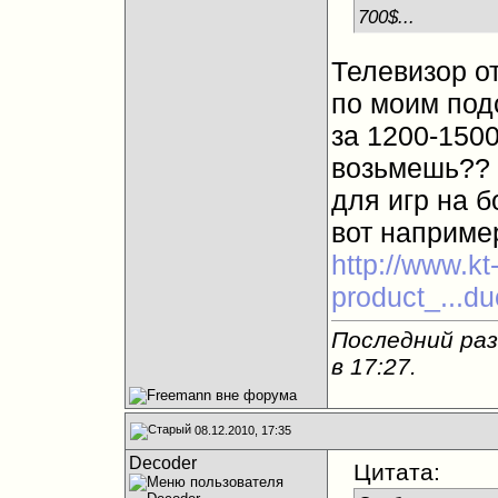
700$...
Телевизор о
по моим под
за 1200-150
возьмешь?? 
для игр на б
вот наприме
http://www.k
product_...d
Последний раз
в
17:27
.
08.12.2010, 17:35
Decoder
Цитата: