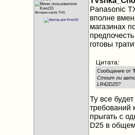
TVshka_Cho
Panasonic T
Ветеран клуба THG
вполне вмен
магазинах по
предпочесть
готовы трати
Цитата:
Сообщение от
Стоит ли авто
LR42D25?
Ту все будет
требований к
прыгать с од
D25 в общем