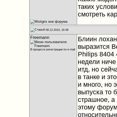
таких услов
смотреть кар
08.12.2010, 16:48
Freemann
Блиин лохан
выразится
В
В процессе регистрации по e-mail
Philips 8404
недели ниче
итд, но сейч
в танке и эт
и много, но 
выпуска то б
страшное, а
этому форуму
относительн