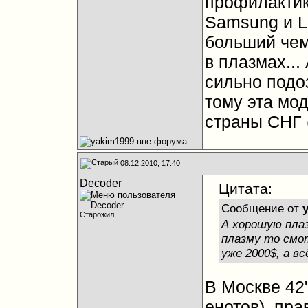
профилактик
Samsung и L
больший чем 
в плазмах...
сильно подоз
тому эта мо
страны СНГ (
08.12.2010, 17:40
Decoder
Цитата:
Сообщение от
Старожил
А хорошую плаз
плазму то смот
уже 2000$, а в
В Москве 42"
енотов), пр