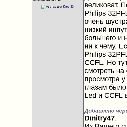
великоват. 
Philips 32P
очень шустр
низкий инпут
большего и 
ни к чему. Е
Philips 32PF
ССFL. Но ту
смотреть на
просмотра у 
глазам было
Led и CCFL 
Добавлено чере
Dmitry47
,
Из Вашего с