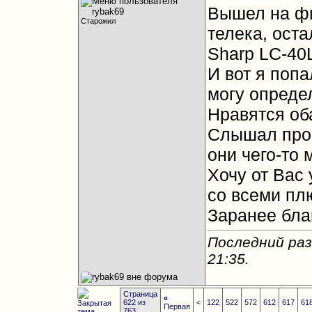
Вышел на ф
Старожил
телека, оста
Sharp LC-40
И вот я попа
могу определ
Нравятся об
Слышал про 
они чего-то 
Хочу от Вас
со всеми пл
Заранее бла
Последний раз
21:35
.
Страница
«
622 из
<
122
522
572
612
617
61
Первая
763