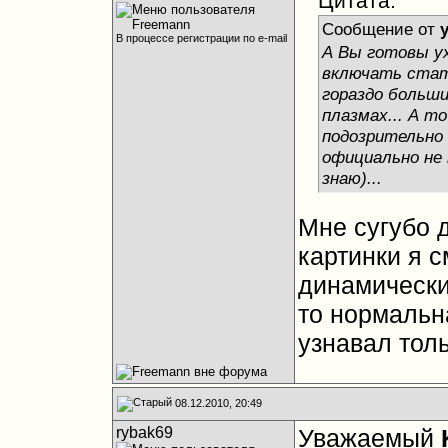
Цитата:
Сообщение от
В процессе регистрации по e-mail
А Вы готовы у
включать стат
гораздо больший
плазмах... А т
подозрительно 
официально не 
знаю)...
Мне сугубо 
картинки я с
динамически
то нормальн
узнавал толь
08.12.2010, 20:49
rybak69
Уважаемый