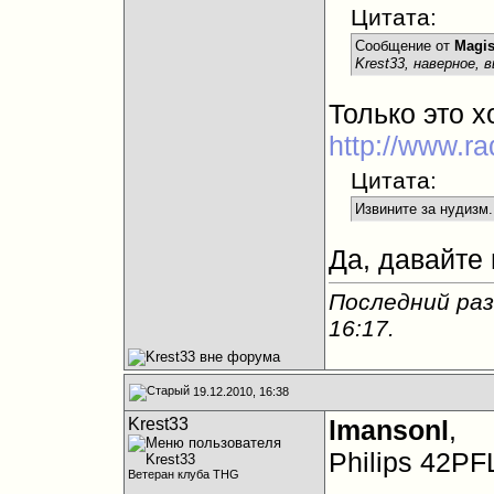
Цитата:
Сообщение от
Magis
Krest33, наверное, 
Только это х
http://www.r
Цитата:
Извините за нудизм.
Да, давайте 
Последний раз
16:17
.
19.12.2010, 16:38
Krest33
lmansonl
,
Philips 42P
Ветеран клуба THG