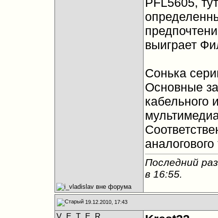
PFL5605, тут
определенны
предпочтени
выиграет Фи
Сонька серии
Основные за
кабельного и
мультимедиа
Соответстве
аналогового
Последний раз 
в
16:55
.
19.12.2010, 17:43
V_E_T_E_R