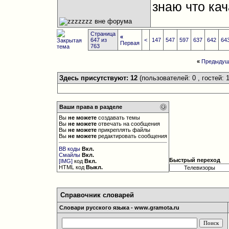
знаю что кач
Страница
«
647 из
<
147
547
597
637
642
64
Первая
763
«
Предыдущ
Здесь присутствуют: 12
(пользователей: 0 , гостей: 1
Ваши права в разделе
Вы
не можете
создавать темы
Вы
не можете
отвечать на сообщения
Вы
не можете
прикреплять файлы
Вы
не можете
редактировать сообщения
BB коды
Вкл.
Смайлы
Вкл.
Быстрый переход
[IMG]
код
Вкл.
HTML код
Выкл.
Справочник словарей
Словари русского языка - www.gramota.ru