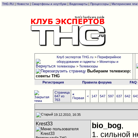
THG.RU
|
Новости
|
Смартфоны и ноутбуки
|
Видеокарты
|
Процессоры
|
Материнские пла
Клуб экспертов THG.ru
>
Периферийное
оборудование и гаджеты
>
Мониторы и
телевизоры
>
Телевизоры
Выбираем телевизор:
советы THG
Регистрация
Правила форума
FAQ
Страница
«
647 из
<
147
547
597
637
642
64
Первая
763
19.12.2010, 16:35
Krest33
bio_bog
,
1. сильной 
Ветеран клуба THG