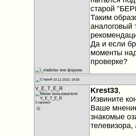
старой "БЕР
Таким образ
аналоговый 
рекомендац
Да и если б
моменты над
проверке?
19.12.2010, 19:05
V_E_T_E_R
Krest33
,
Извините кон
Старожил
Ваше мнение
знакомые оз
телевизора, 