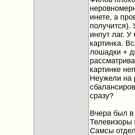
неровномерн
инете, а пр
получится). 
инпут лаг. 
картинка. В
лошадки + д
рассматрива
картинке неп
Неужели на 
сбалансиров
сразу?
Вчера был в
Телевизоры 
Самсы отдел