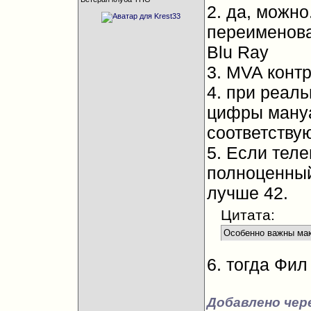
2. да, можн
переименова
Blu Ray
3. MVA конт
4. при реаль
цифры мануа
соответству
5. Если теле
полноценный
лучше 42.
Цитата:
Особенно важны мак
6. тогда Фил
Добавлено чер