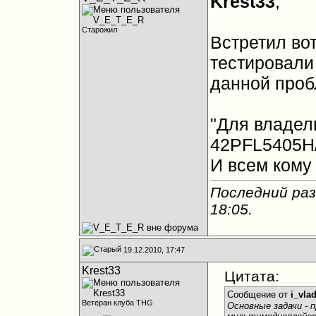
Krest33
,
Старожил
Встретил вот
тестировали
данной про
"Для владель
42PFL5405H
И всем кому
Последний раз
18:05
.
19.12.2010, 17:47
Krest33
Цитата:
Сообщение от
i_vlad
Ветеран клуба THG
Основные задачи - 