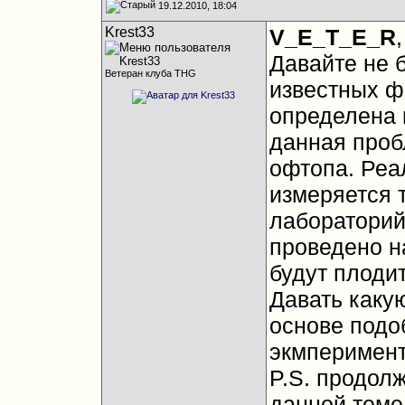
19.12.2010, 18:04
Krest33
V_E_T_E_R
,
Давайте не 
Ветеран клуба THG
известных фо
определена 
данная проб
офтопа. Реа
измеряется 
лабораторий
проведено н
будут плодит
Давать каку
основе подо
экмперименто
P.S. продол
данной теме