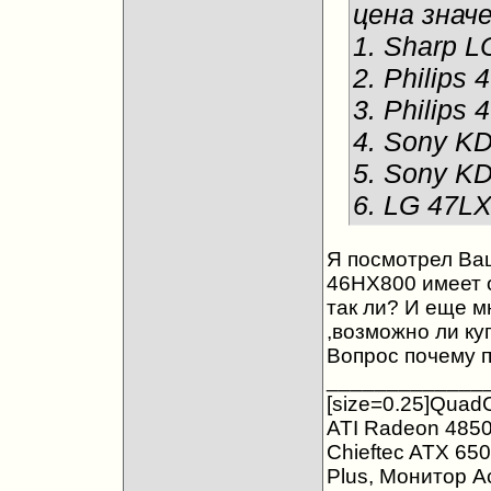
цена знач
1. Sharp 
2. Philips
3. Philips
4. Sony K
5. Sony K
6. LG 47L
Я посмотрел Ваш
46HX800 имеет 
так ли? И еще м
,возможно ли ку
Вопрос почему 
_____________
[size=0.25]QuadC
ATI Radeon 4850
Chieftec ATX 650
Plus, Монитор A