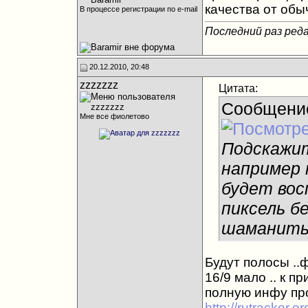
качества от об
В процессе регистрации по e-mail
Последний раз реда
20.12.2010, 20:48
zzzzzzz
Цитата:
Сообщени
Мне все фиолетово
Подскажит
например 
будет вос
пиксель б
шаманить
Будут полосы ..
16/9 мало .. к 
полную инфу пр
http://rutracker.