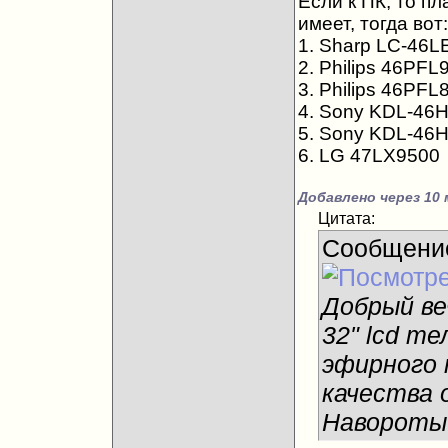
Если к ПК, то пл
имеет, тогда вот:
1. Sharp LC-46L
2. Philips 46PF
3. Philips 46PFL
4. Sony KDL-46H
5. Sony KDL-46
6. LG 47LX9500
Добавлено через 10 
Цитата:
Сообщени
Добрый ве
32" lcd т
эфирного 
качества 
Навороты 