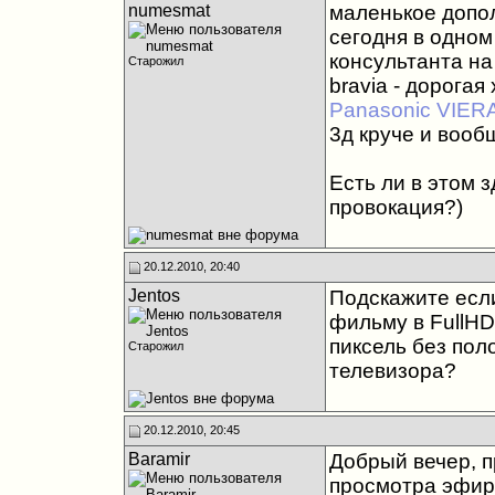
numesmat
маленькое допо
сегодня в одном
консультанта на э
Старожил
bravia - дорога
Panasonic VIER
3д круче и вооб
Есть ли в этом 
провокация?)
20.12.2010, 20:40
Jentos
Подскажите есл
фильму в FullHD
пиксель без пол
Старожил
телевизора?
20.12.2010, 20:45
Baramir
Добрый вечер, п
просмотра эфир