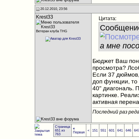
20.12.2010, 23:56
Krest33
Цитата:
Сообщени
Ветеран клуба THG
а мне пос
Бюджет Ваш поня
просмотра? Лсоб
Если 37 дюймов,
доп функции, то
40" диагональ. 
картинке. Реали
активная перена
Последний раз реда
Страница
«
651 из
<
151
551
601
641
646
64
Первая
763