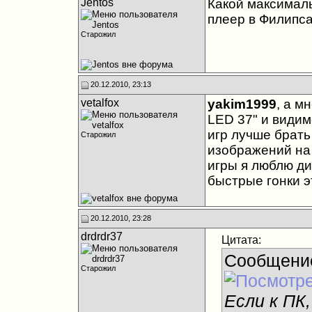
Jentos
Какой максимал
плеер в Филипса
Старожил
20.12.2010, 23:13
vetalfox
yakim1999
, а м
LED 37" и видим
игр лучше брать
Старожил
изображений на 
игры я люблю ди
быстрые гонки э
20.12.2010, 23:28
drdrdr37
Цитата:
Сообщени
Старожил
Если к ПК