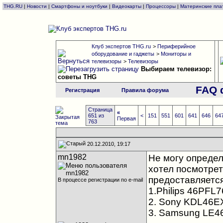
THG.RU
|
Новости
|
Смартфоны и ноутбуки
|
Видеокарты
|
Процессоры
|
Материнские пла
Клуб экспертов THG.ru
>
Периферийное
оборудование и гаджеты
>
Мониторы и
телевизоры
>
Телевизоры
Выбираем телевизор:
советы THG
FAQ 
Регистрация
Правила форума
Страница
«
651 из
<
151
551
601
641
646
64
Первая
763
20.12.2010, 19:17
mn1982
Не могу определ
хотел посмотреть
предоставляется
В процессе регистрации по e-mail
1.Philips 46PFL
2. Sony KDL46E
3. Samsung LE