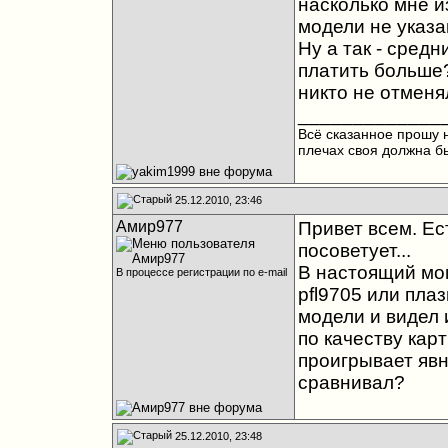
насколько мне из
модели не указа
Ну а так - средн
платить больше
никто не отменял
_____________
Всё сказанное прошу н
плечах своя должна бы
25.12.2010, 23:46
Амир977
Привет всем. Ес
посоветует...
В настоящий мом
В процессе регистрации по e-mail
pfl9705 или пла
модели и видел 
по качеству карт
проигрывает явно
сравнивал?
25.12.2010, 23:48