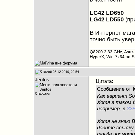
LG42 LD650
LG42 LD550
(пр
В Интернет мага
точно быть увер
_____________
Q8200 2,33 GHz, Asus
HyperX, Win-7x64 на 
25.12.2010, 22:54
Jentos
Цитата:
Сообщение от
Старожил
Как вариант So
Хотя в таком 
например, в
32
Хотя не знаю В
дадите ссылку 
тогда посмотр