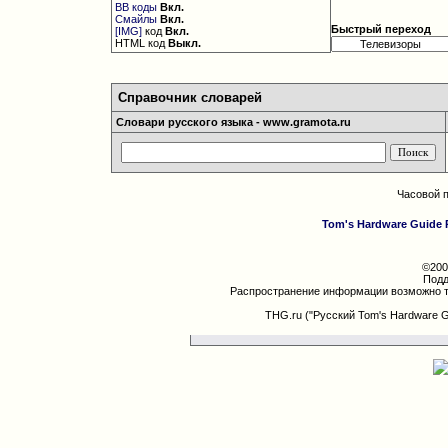
BB коды
Вкл.
Смайлы
Вкл.
Быстрый переход
[IMG]
код
Вкл.
HTML код
Выкл.
Справочник словарей
Словари русского языка - www.gramota.ru
Часовой 
Tom's Hardware Guide 
©200
Подд
Распространение информации возможно т
THG.ru ("Русский Tom's Hardware 