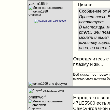
yakim1999
Цитата:
Сообщение от
Старожил
Привет всем. Е
посоветует...
В настоящий мо
pfl9705 или пл
модели и видел
качеству карти
явно, но вот в
Определитесь с 
плазму и жк...
_____________
Всё сказанное прошу н
плечах своя должна бы
26.12.2010, 00:05
omenwolf
Народ а кто знае
47LE5500 есть л
Самсунгов 6-ой 
Старожил