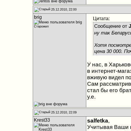
25.12.2010, 22:00
brig
Цитата:
Сообщение от
Старожил
ну так Белару
Хотя посмотрел
цена 30 000. П
У нас, в Харьков
в интернет-мага
вживую видел по
Сам рассматрива
стал бы его бра
у.е.
25.12.2010, 22:09
Krest33
salfetka
,
Учитывая Ваши 