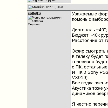
25.12.2010, 20:44
salfetka
Уважаемые фору
помочь с выборо
Старожил
Диагональ ~40";
Бюджет ~40к рур
Расстояние от т
Эфир смотреть н
К телеку будет 
телевизор будет
с ПК, остальные
И ПК и Sony PS
VX919).
Все подключени
Акустика тоже у
динамиков безра
Я честно перечи