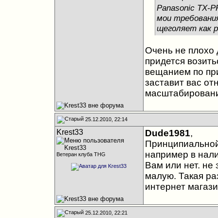
Panasonic TX-P
мои требования
щеголяет как р
Очень не плохо
придется возить
вещанием по при
заставит вас от
масштабировани
25.12.2010, 22:14
Krest33
Dude1981
,
Принципиальной
например в налич
Ветеран клуба THG
Вам или нет. не
малую. Такая ра
интернет магази
25.12.2010, 22:21