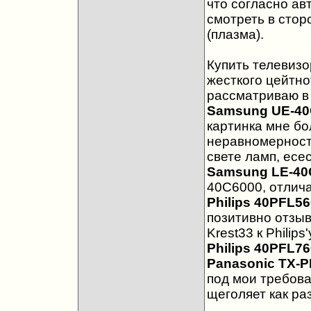
что согласно ав
смотреть в сторо
(плазма).
Купить телевизо
жесткого цейтно
рассматриваю в 
Samsung UE-40
картинка мне бо
неравномерность
свете ламп, есес
Samsung LE-40
40C6000, отлича
Philips 40PFL5
позитивно отзыв
Krest33 к Philip
Philips 40PFL7
Panasonic TX-
под мои требова
щеголяет как ра