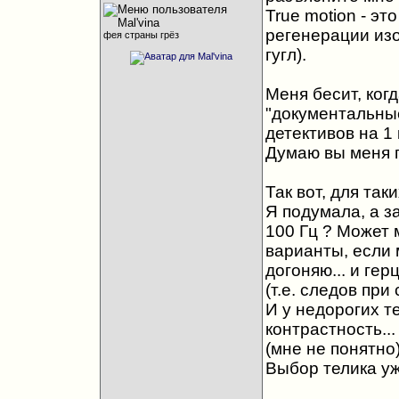
True motion - э
регенерации изо
фея страны грёз
гугл).
Меня бесит, ког
"документальные
детективов на 1 
Думаю вы меня п
Так вот, для так
Я подумала, а з
100 Гц ? Может 
варианты, если м
догоняю... и гер
(т.е. следов при
И у недорогих т
контрастность..
(мне не понятно
Выбор телика уже