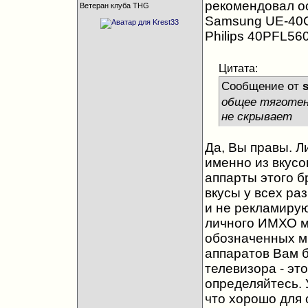
рекомендовал ос
Ветеран клуба THG
Samsung UE-40
Philips 40PFL56
Цитата:
Сообщение от
s
общее тяготени
не скрывает
Да, Вы правы. Л
именно из вкусо
аппарты этого б
вкусы у всех ра
и не рекламирую
личного ИМХО мо
обозначенных мн
аппаратов Вам б
телевизора - это
определяйтесь. У
что хорошо для 