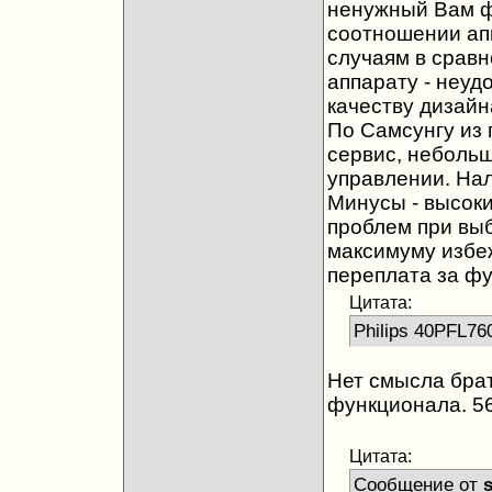
ненужный Вам ф
соотношении ап
случаям в сравн
аппарату - неуд
качеству дизайн
По Самсунгу из
сервис, небольш
управлении. Нал
Минусы - высоки
проблем при вы
максимуму избеж
переплата за ф
Цитата:
Philips 40PFL76
Нет смысла брать
функционала. 56
Цитата:
Сообщение от
s