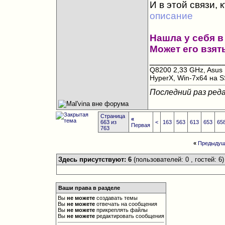
И в этой связи, 
описание
Нашла у себя в
Может его взят
_____________
Q8200 2,33 GHz, Asus
HyperX, Win-7x64 на 
Последний раз реда
Страница
«
663 из
<
163
563
613
653
65
Первая
763
«
Предыдущ
Здесь присутствуют: 6
(пользователей: 0 , гостей: 6)
Ваши права в разделе
Вы
не можете
создавать темы
Вы
не можете
отвечать на сообщения
Вы
не можете
прикреплять файлы
Вы
не можете
редактировать сообщения