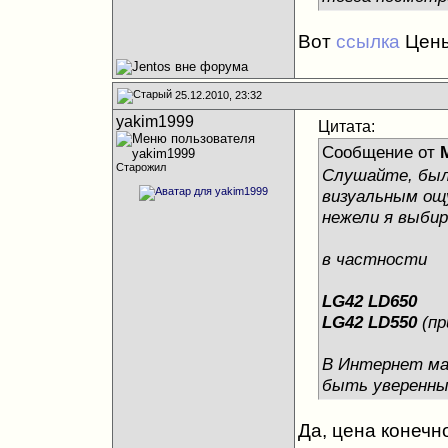
Вот
ссылка
Цены
25.12.2010, 23:32
yakim1999
Цитата:
Сообщение от
M
Старожил
Слушайте, была
визуальным ощ
нежели я выбир
в частности
LG42 LD650
LG42 LD550
(пр
В Интернет маг
быть уверенным
Да, цена конечно