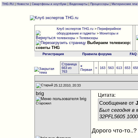
THG.RU
|
Новости
|
Смартфоны и ноутбуки
|
Видеокарты
|
Процессоры
|
Материнские пла
Клуб экспертов THG.ru
>
Периферийное
оборудование и гаджеты
>
Мониторы и
телевизоры
>
Телевизоры
Выбираем телевизор:
советы THG
Регистрация
Правила форума
FAQ
Страница
«
663 из
<
163
563
613
653
65
Первая
763
25.12.2010, 20:33
brig
Цитата:
Сообщение от
Старожил
Был сегодня в 
32PFL5605 1000
Дорого что-то..?