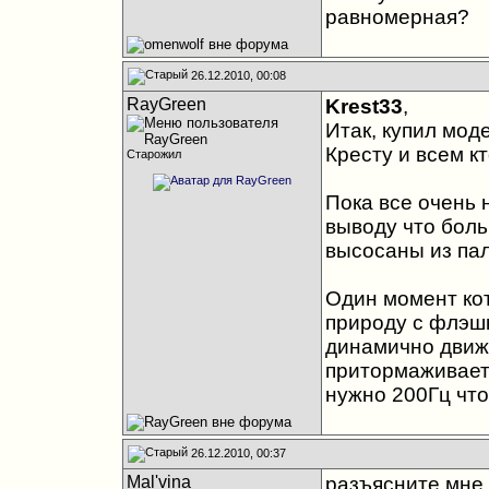
равномерная?
26.12.2010, 00:08
RayGreen
Krest33
,
Итак, купил мод
Кресту и всем к
Старожил
Пока все очень 
выводу что боль
высосаны из пал
Один момент ко
природу с флэшк
динамично движе
притормаживает
нужно 200Гц что
26.12.2010, 00:37
Mal'vina
разъясните мне 