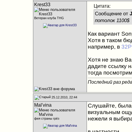
Krest33
Цитата:
Сообщение от
Ветеран клуба THG
потолок 1100$
Как вариант So
Хотя в таком бю
например, в
32P
Хотя не знаю Ва
дадите ссылку н
тогда посмотрим
Последний раз реда
25.12.2010, 22:44
Mal'vina
Слушайте, была 
визуальным ощу
нежели я выбира
фея страны грёз
в частности