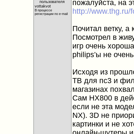
пожалуйста, на э
http://www.thg.ru
В процессе
регистрации по e-mail
Почитал ветку, а 
Посмотрел в живу
игр очень хороша
philips'ы не очен
Исходя из прошл
ТВ для пс3 и фил
магазинах похва
Сам HX800 в дейс
если не эта моде
NX). 3D не приор
картинки и не хо
онлайн-шутеры и