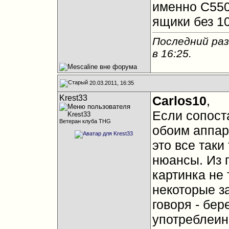
именно C550J
ящики без 1
Последний раз
в
16:25
.
20.03.2011, 16:35
Krest33
Carlos10
,
Если сопоста
Ветеран клуба THG
обоим аппар
это все таки
нюансы. Из 
картинка не
некоторые з
говоря - бер
употреблеин