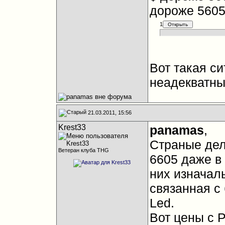
дороже 5605
1
Вот такая с
неадекватны
21.03.2011, 15:56
Krest33
panamas
,
Страные дел
Ветеран клуба THG
6605 даже в 
них изначал
связанная с 
Led.
Вот цены с 