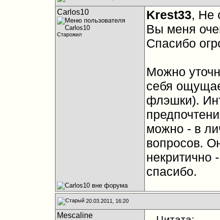
Carlos10
Krest33
, Не
Вы меня оче
Старожил
Спасибо огр
Можно уточни
себя ощущае
флэшки). Ин
предпочтени
можно - в ли
вопросов. Он
некритично 
спасибо.
20.03.2011, 16:20
Mescaline
Цитата: