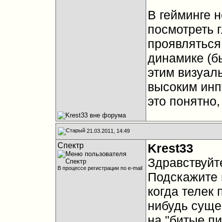
В гейминге н
посмотреть г
проявляться
динамике (б
этим визуаль
высоким инп
это понятно,
21.03.2011, 14:49
Спектр
Krest33
Здравствуйт
В процессе регистрации по e-mail
Подскажите 
когда телек 
нибудь суще
на "битые пи