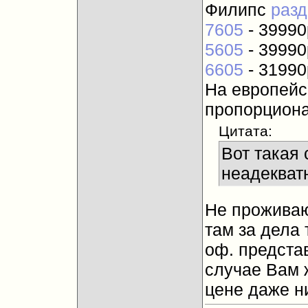
Филипс
разд
7605
- 39990
5605
- 39990
6605
- 31990
На европейс
пропорциона
Цитата:
Вот такая 
неадекват
Не проживаю 
там за дела 
оф. предста
случае Вам 
цене даже н