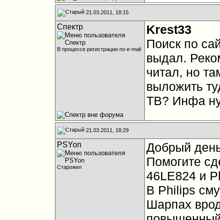
21.03.2011, 18:15
Спектр
Krest33
Поиск по сай
В процессе регистрации по e-mail
выдал. Реко
читал, но та
выложить ту
ТВ? Инфа ну
21.03.2011, 18:29
PSYon
Добрый день
Помогите сд
Старожил
46LE824 и P
В Philips см
Шарпах врод
повышенный 