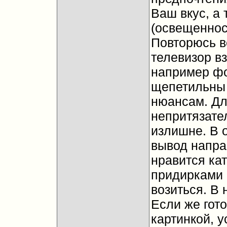
Ваш вкус, а 
(освещенност
Повторюсь вс
телевизор в
например фо
щепетильны 
нюансам. Дл
непритязате
излишне. В 
вывод напра
нравится ка
придирками 
возиться. В 
Если же гот
картинкой, 