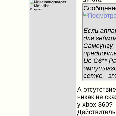
Сообщени
Старожил
Если аппа
для гейми
Самсунгу,
предпочте
Ue C6** Р
импутлаго
сетке - э
А отсутствие
никак не ска
у xbox 360?
Действитель