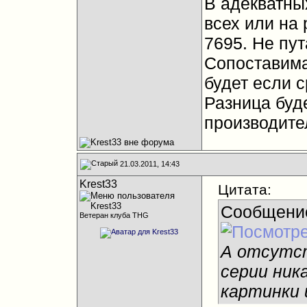
В адекватны
всех или на 
7695. Не пут
Сопоставима
будет если 
Разница буд
производите
21.03.2011, 14:43
Krest33
Цитата:
Сообщени
Ветеран клуба THG
А отсутст
серии ник
картинки 