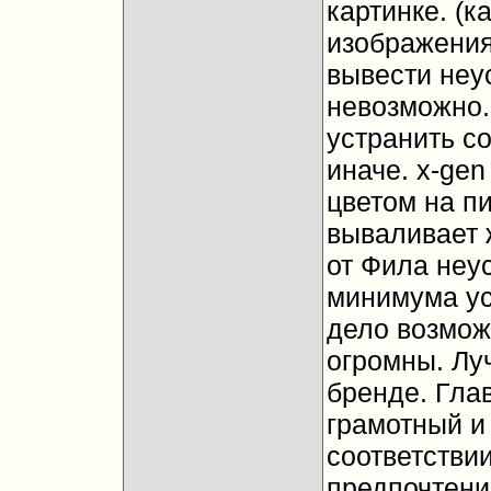
картинке. (
изображения)
вывести неу
невозможно. 
устранить со
иначе. x-ge
цветом на пи
вываливает 
от Фила неу
минимума ус
дело возмож
огромны. Лу
бренде. Гла
грамотный и
соответстви
предпочтени