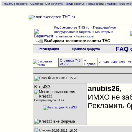
THG.RU
|
Новости
|
Смартфоны и ноутбуки
|
Видеокарты
|
Процессоры
|
Материнские пла
Клуб экспертов THG.ru
>
Периферийное
оборудование и гаджеты
>
Мониторы и
телевизоры
>
Телевизоры
Выбираем телевизор: советы THG
FAQ 
Регистрация
Правила форума
Страница 748
«
<
248
648
698
73
из 763
Первая
20.03.2011, 15:26
Krest33
anubis26
,
ИМХО не заб
Ветеран клуба THG
Рекламить б
20.03.2011, 16:00