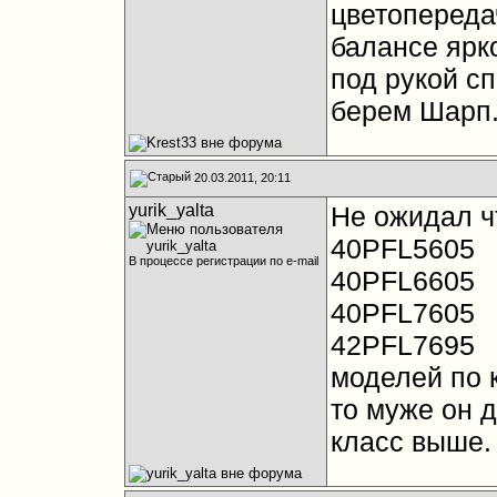
цветопереда
балансе ярко
под рукой сп
берем Шарп
20.03.2011, 20:11
yurik_yalta
Не ожидал чт
40PFL5605
В процессе регистрации по e-mail
40PFL6605
40PFL7605
42PFL7695
моделей по 
то муже он д
класс выше.