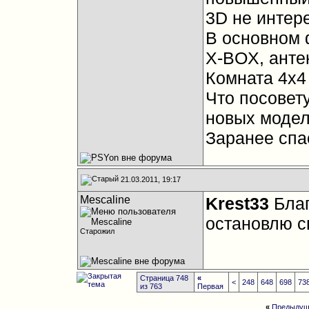
3D не интере
В основном 
Х-BOX, анте
Комната 4х4
Что посовет
новых модел
Заранее спа
21.03.2011, 19:17
Mescaline
Krest33
Благ
остановлю с
Старожил
Страница 748
«
<
248
648
698
73
из 763
Первая
«
Предыдущ