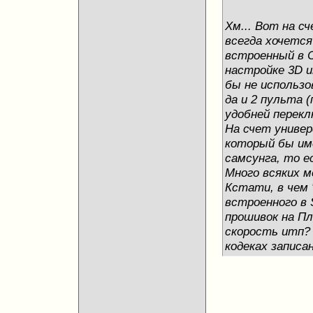
Хм... Вот на сч
всегда хочется
встроенный в С
настройке 3D и
бы не использо
да и 2 пульта 
удобней перекл
На счет универ
который бы име
самсунга, то е
Много всяких м
Кстати, в чем 
встроенного в
прошивок на П
скорость итп? В
кодеках записан