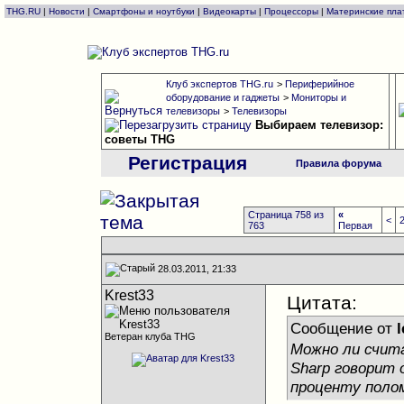
THG.RU
|
Новости
|
Смартфоны и ноутбуки
|
Видеокарты
|
Процессоры
|
Материнские пла
Клуб экспертов THG.ru
>
Периферийное
оборудование и гаджеты
>
Мониторы и
телевизоры
>
Телевизоры
Выбираем телевизор:
советы THG
Регистрация
Правила форума
Страница 758 из
«
<
763
Первая
28.03.2011, 21:33
Krest33
Цитата:
Сообщение от
Ветеран клуба THG
Можно ли счит
Sharp говорит
проценту поло