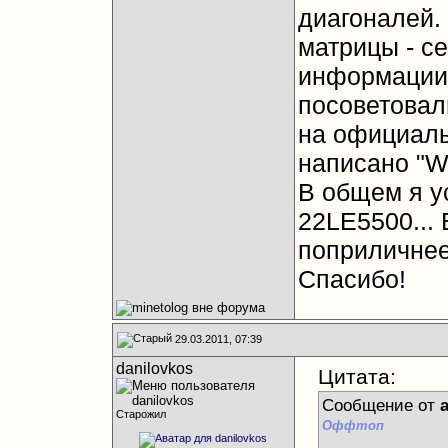
диагоналей. 
матрицы - се
информации 
посоветовали
на официаль
написано "W
В общем я ус
22LE5500...
поприличнее
Спасибо!
29.03.2011, 07:39
danilovkos
Цитата:
Сообщение от
Старожил
Оффтоп