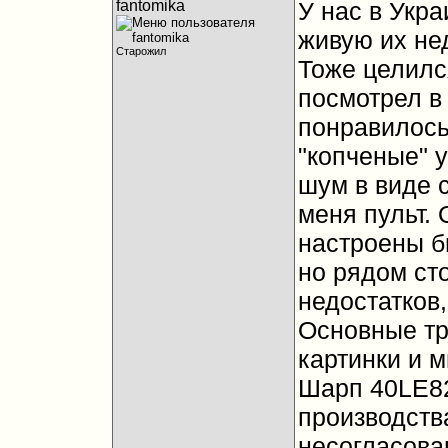
fantomika
У нас в Укра
живую их не
Старожил
Тоже целился
посмотрел в 
понравилось
"копченые" 
шум в виде 
меня пульт. 
настроены б
но рядом сто
недостатков,
Основные тр
картинки и м
Шарп 40LE82
производства
несогласован