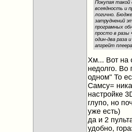
Покупая такой 
всеядность и п
логично. Бюдж
затруднений эт
програмных об
просто в разы 
один-два раза 
апгрейт плеера
Хм... Вот на 
недолго. Во 
одном" То е
Самсу= ника
настройке 3D
глупо, но по
уже есть)
да и 2 пульт
удобно, гор