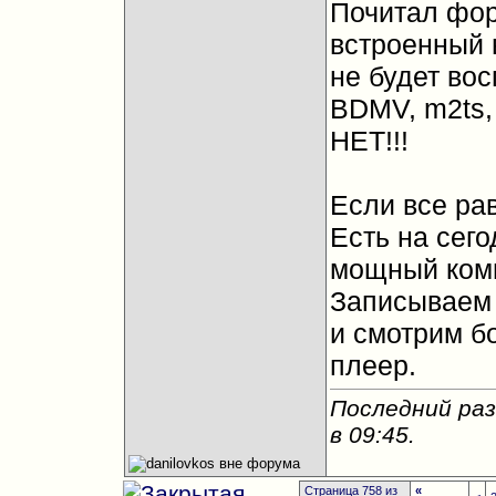
Почитал фор
встроенный 
не будет во
BDMV, m2ts,
НЕТ!!!
Если все ра
Есть на сего
мощный комп
Записываем 
и смотрим б
плеер.
Последний раз
в
09:45
.
Страница 758 из
«