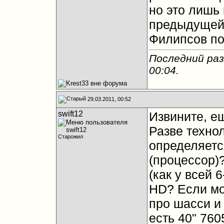
но это лишь
предыдущей 
Филипсов по
Последний раз
00:04
.
29.03.2011, 00:52
swift12
Извините, е
Разве техно
Старожил
определяетс
(процессор)?
(как у всей 6
HD? Если мо
про шасси и
есть 40" 760