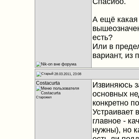
Спасибо.
А ещё какая
вышеозначен
есть?
Или в предел
вариант, из
28.03.2011, 23:08
Costacurta
Извиняюсь за
основных не
Старожил
конкретно п
Устраивает 
главное - ка
нужны), но к
есть ли под