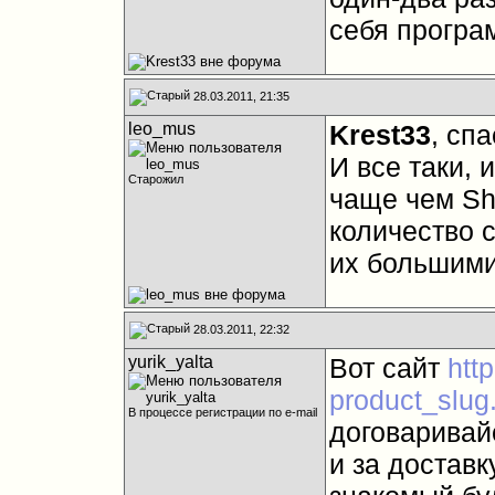
себя програ
28.03.2011, 21:35
leo_mus
Krest33
, спа
И все таки, 
Старожил
чаще чем Sh
количество 
их большим
28.03.2011, 22:32
yurik_yalta
Вот сайт
htt
product_slug
В процессе регистрации по e-mail
договаривай
и за доставк