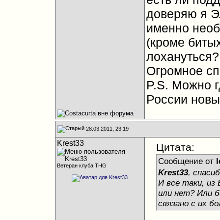
доверяю я Э
именно необ
(кроме битых
лохануться?
Огромное сп
P.S. Можно г
России новы
28.03.2011, 23:19
Krest33
Цитата:
Сообщение от
Ветеран клуба THG
Krest33
, спасиб
И все таки, из
или нет? Или 
связано с их б