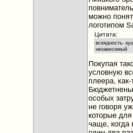
повниматель
можно понять
логотипом S
Цитата:
всеядность- ку
независимый
Покупая так
условную вс
плеера, как-
Бюджетненьк
особых затр
не говоря у
которые для
чаще, когда
один-два раз