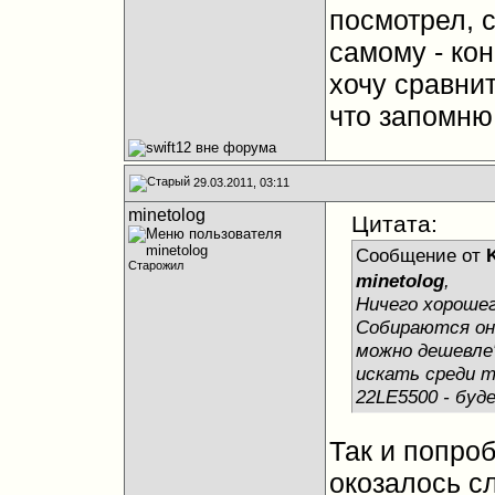
посмотрел, 
самому - кон
хочу сравнит
что запомн
29.03.2011, 03:11
minetolog
Цитата:
Сообщение от
Старожил
minetolog
,
Ничего хорошег
Собираются они
можно дешевле
искать среди т
22LE5500 - буд
Так и попроб
окозалось с