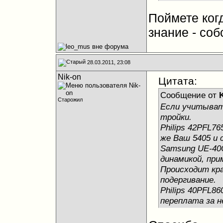
Поймете ког
знание - со
28.03.2011, 23:08
Nik-on
Цитата:
Сообщение от
Старожил
Если учитыват
тройки.
Philips 42PFL7
же Ваш 5405 и 
Samsung UE-40
динамикой, при
Происходит кр
подергивание.
Philips 40PFL8
переплата за н